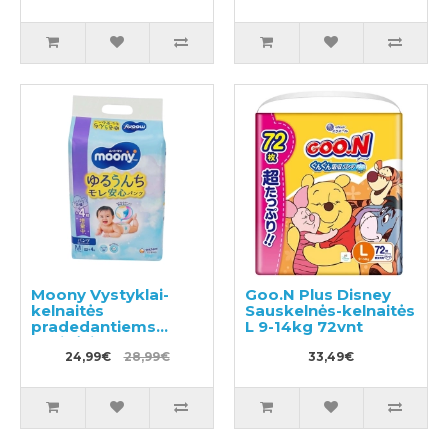
mokymui S 8-11kg
Moony Vystyklai-
Goo.N Plus Disney
kelnaitės
Sauskelnės-kelnaitės
pradedantiems
L 9-14kg 72vnt
ropinėti PM 5–10kg
56vnt
24,99€
28,99€
33,49€