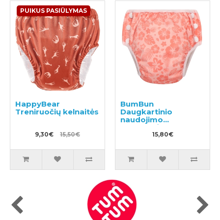
PUIKUS PASIŪLYMAS
HappyBear
BumBun
Treniruočių kelnaitės
Daugkartinio
naudojimo
sauskelnės
9,30€
15,50€
plaukimui ir tualeto
15,80€
mokymui M 11-15kg