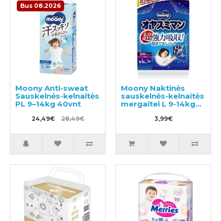
Bus 08.2026
Moony Anti-sweat
Moony Naktinės
Sauskelnės-kelnaitės
sauskelnės-kelnaitės
PL 9–14kg 40vnt
mergaitei L 9-14kg
3vnt
24,49€
28,49€
3,99€