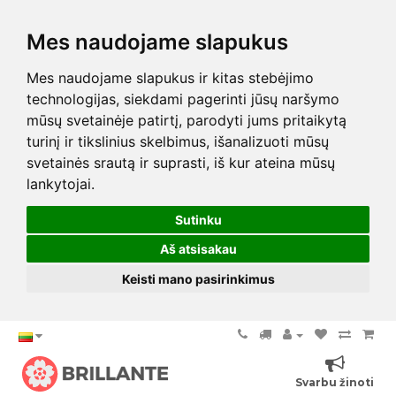
Mes naudojame slapukus
Mes naudojame slapukus ir kitas stebėjimo
technologijas, siekdami pagerinti jūsų naršymo
mūsų svetainėje patirtį, parodyti jums pritaikytą
turinį ir tikslinius skelbimus, išanalizuoti mūsų
svetainės srautą ir suprasti, iš kur ateina mūsų
lankytojai.
Sutinku
Aš atsisakau
Keisti mano pasirinkimus
Svarbu žinoti