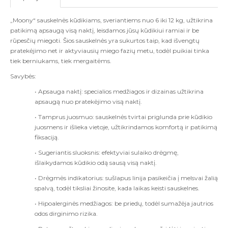
„Moony“ sauskelnės kūdikiams, sveriantiems nuo 6 iki 12 kg, užtikrina
patikimą apsaugą visą naktį, leisdamos jūsų kūdikiui ramiai ir be
rūpesčių miegoti. Šios sauskelnės yra sukurtos taip, kad išvengtų
pratekėjimo net ir aktyviausių miego fazių metu, todėl puikiai tinka
tiek berniukams, tiek mergaitėms.
Savybės:
• Apsauga naktį: specialios medžiagos ir dizainas užtikrina
apsaugą nuo pratekėjimo visą naktį.
• Tamprus juosmuo: sauskelnės tvirtai priglunda prie kūdikio
juosmens ir išlieka vietoje, užtikrindamos komfortą ir patikimą
fiksaciją.
• Sugeriantis sluoksnis: efektyviai sulaiko drėgmę,
išlaikydamos kūdikio odą sausą visą naktį.
• Drėgmės indikatorius: sušlapus linija pasikeičia į melsvai žalią
spalvą, todėl tiksliai žinosite, kada laikas keisti sauskelnes.
• Hipoalerginės medžiagos: be priedų, todėl sumažėja jautrios
odos dirginimo rizika.