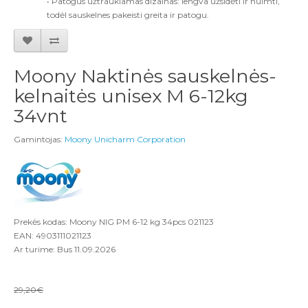
• Patogus užtraukiamas dizainas: lengva užsidėti ir nuimti,
todėl sauskelnes pakeisti greita ir patogu.
Moony Naktinės sauskelnės-
kelnaitės unisex M 6-12kg
34vnt
Gamintojas:
Moony Unicharm Corporation
Prekės kodas: Moony NIG PM 6-12 kg 34pcs 021123
EAN: 4903111021123
Ar turime: Bus 11.09.2026
29,20€