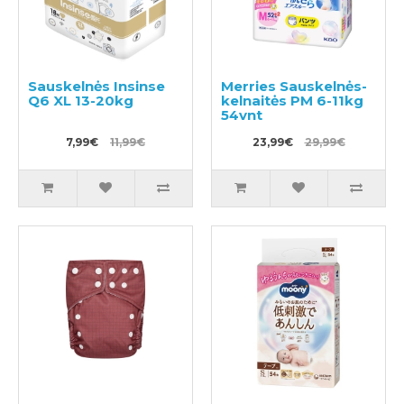
Sauskelnės Insinse
Merries Sauskelnės-
Q6 XL 13-20kg
kelnaitės PM 6-11kg
54vnt
7,99€
11,99€
23,99€
29,99€