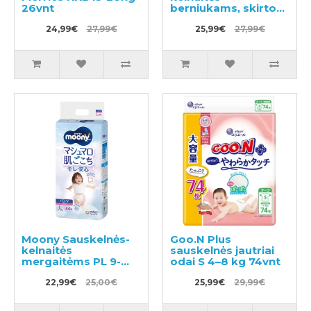
26vnt
berniukams, skirtos
pratinti prie tualeto
24,99€
27,99€
BIG 12-22kg 30vnt
25,99€
27,99€
Moony Sauskelnės-
Goo.N Plus
kelnaitės
sauskelnės jautriai
mergaitėms PL 9-
odai S 4–8 kg 74vnt
14kg 44vnt
22,99€
25,00€
25,99€
29,99€