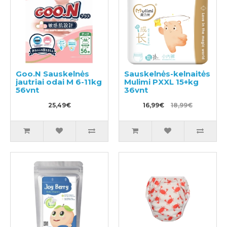
Goo.N Sauskelnės
Sauskelnės-kelnaitės
jautriai odai M 6-11kg
Mulimi PXXL 15+kg
56vnt
36vnt
25,49€
16,99€
18,99€