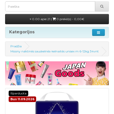
0.00 apie 21 |
0 prekė(s) - 0,00€
Kategorijos
Pradžia
Moony naktinės sauskelnės-kelnaitės unisex m 6-12kg 34vnt
Išparduota
Bus 11.09.2026