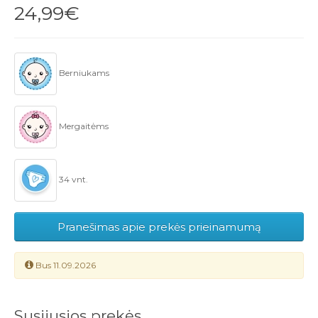
24,99€
Berniukams
Mergaitėms
34 vnt.
Pranešimas apie prekės prieinamumą
Bus 11.09.2026
Susijusios prekės