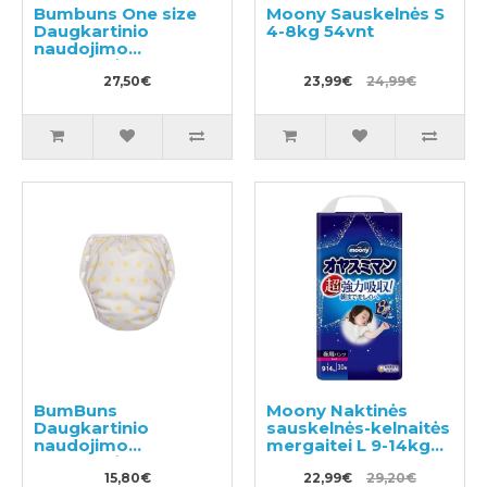
Bumbuns One size
Moony Sauskelnės S
Daugkartinio
4-8kg 54vnt
naudojimo
sauskelnės
27,50€
23,99€
24,99€
BumBuns
Moony Naktinės
Daugkartinio
sauskelnės-kelnaitės
naudojimo
mergaitei L 9-14kg
sauskelnės
30vnt
plaukimui ir tualeto
15,80€
22,99€
29,20€