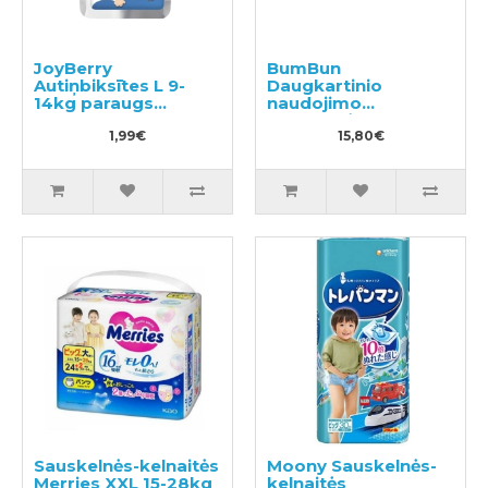
JoyBerry
BumBun
Autiņbiksītes L 9-
Daugkartinio
14kg paraugs
naudojimo
pavyzdys 3vnt
sauskelnės
1,99€
plaukimui ir tualeto
15,80€
mokymui M 11-15kg
Sauskelnės-kelnaitės
Moony Sauskelnės-
Merries XXL 15-28kg
kelnaitės