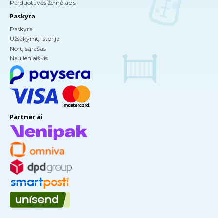
Parduotuvės žemėlapis
Paskyra
Paskyra
Užsakymų istorija
Norų sąrašas
Naujienlaiškis
Partneriai