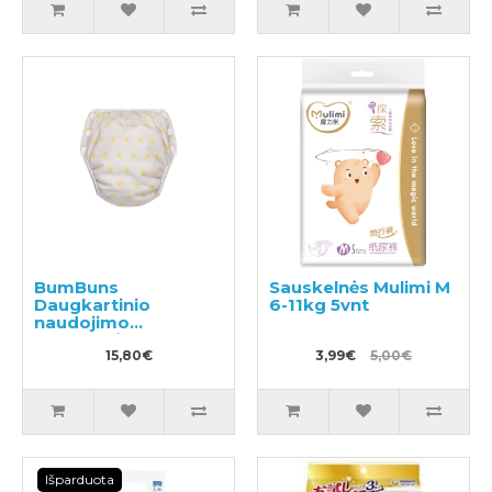
BumBuns
Sauskelnės Mulimi M
Daugkartinio
6-11kg 5vnt
naudojimo
sauskelnės
plaukimui ir tualeto
15,80€
3,99€
5,00€
mokymui L 14-20kg
Išparduota