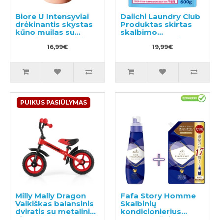
Biore U Intensyviai
Daiichi Laundry Club
drėkinantis skystas
Produktas skirtas
kūno muilas su
skalbimo
švelniu gėlių-vaisių
veiksmingumui
aromatou 480ml
16,99€
padidinti 600g
19,99€
PUIKUS PASIŪLYMAS
Milly Mally Dragon
Fafa Story Homme
Vaikiškas balansinis
Skalbinių
dviratis su metaliniu
kondicionierius
rėmu
600ml + užpildas