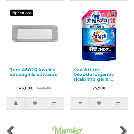
Išparduota
Reer 45020 lovelės
Kao Attack
apsauginis užtvaras
Dezodoruojantis
skalbimo gelis,
užpildas 1150g
46,80€
72,00€
25,99€