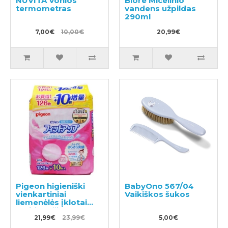
NUVITA Vonios
Biore Micelinio
termometras
vandens užpildas
290ml
7,00€
10,00€
20,99€
Pigeon higieniški
BabyOno 567/04
vienkartiniai
Vaikiškos šukos
liemenėlės įklotai
maitinančioms
mamoms 136vnt
21,99€
23,99€
5,00€