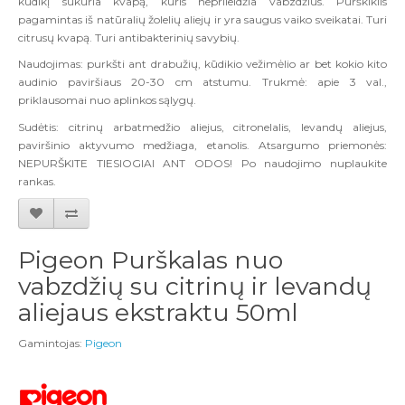
kūdikį sukuria kvapą, kuris neprileidžia vabzdžius. Purškiklis
pagamintas iš natūralių žolelių aliejų ir yra saugus vaiko sveikatai. Turi
citrusų kvapą. Turi antibakterinių savybių.
Naudojimas: purkšti ant drabužių, kūdikio vežimėlio ar bet kokio kito
audinio paviršiaus 20-30 cm atstumu. Trukmė: apie 3 val.,
priklausomai nuo aplinkos sąlygų.
Sudėtis: citrinų arbatmedžio aliejus, citronelalis, levandų aliejus,
paviršinio aktyvumo medžiaga, etanolis. Atsargumo priemonės:
NEPURŠKITE TIESIOGIAI ANT ODOS! Po naudojimo nuplaukite
rankas.
Pigeon Purškalas nuo
vabzdžių su citrinų ir levandų
aliejaus ekstraktu 50ml
Gamintojas:
Pigeon