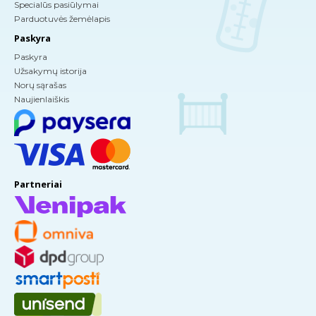
Specialūs pasiūlymai
Parduotuvės žemėlapis
Paskyra
Paskyra
Užsakymų istorija
Norų sąrašas
Naujienlaiškis
Partneriai