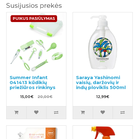
Susijusios prekės
PUIKUS PASIŪLYMAS
Summer Infant
Saraya Yashinomi
041413 kūdikių
vaisių, daržovių ir
priežiūros rinkinys
indų ploviklis 500ml
15,00€
20,00€
12,99€