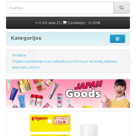
0.00 apie 21 |
0 prekė(s) - 0,00€
Kategorijos
Pradžia
Pigeon purškalas nuo vabzdžių su citrinų ir levandų aliejaus
ekstraktu 50ml