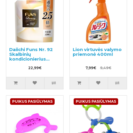
Daiichi Funs Nr. 92
Lion virtuvės valymo
Skalbinių
priemonė 400ml
kondicionierius
papildymas 1200ml
22,99€
7,99€
9,49€
PUIKUS PASIŪLYMAS
PUIKUS PASIŪLYMAS