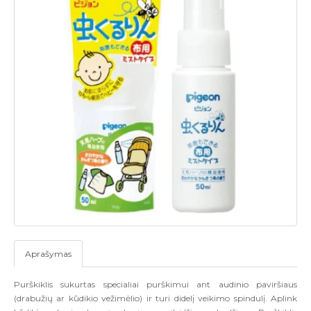
Aprašymas
Purškiklis sukurtas specialiai purškimui ant audinio paviršiaus
(drabužių ar kūdikio vežimėlio) ir turi didelį veikimo spindulį. Aplink