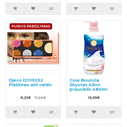
PUIKUS PASIŪLYMAS
Djeco DJ09232
Cow Bouncia
Piešimas ant veido
Skystas kūno
prausiklis 480ml
8,25€
11,00€
19,99€