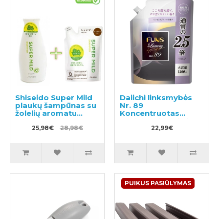
Shiseido Super Mild
Daiichi linksmybės
plaukų šampūnas su
Nr. 89
žolelių aromatu
Koncentruotas
220ml + užpildas
audinių minkštiklis,
400ml
25,98€
28,98€
užpildymui 1200ml
22,99€
PUIKUS PASIŪLYMAS