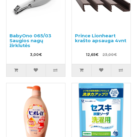
BabyOno 065/03
Prince Lionheart
Saugios nagų
krašto apsauga 4vnt
žirklutės
3,00€
12,65€
23,00€