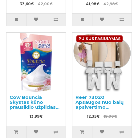
33,60€
42,00€
840ml
41,98€
42,98€
PUIKUS PASIŪLYMAS
Cow Bouncia
Reer 73020
Skystas kūno
Apsaugos nuo balų
prausiklio užpildas
apsivertimo
360ml
komplektas
13,99€
12,35€
19,00€