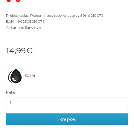
Prekės kodas: Pigeon Insect repellent spray 50ml 210072
EAN: 4902508210072
Ar turime: Sandėlyje
14,99€
50 ml.
Kiekis
Į krepšelį