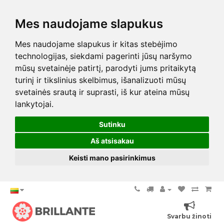
Mes naudojame slapukus
Mes naudojame slapukus ir kitas stebėjimo
technologijas, siekdami pagerinti jūsų naršymo
mūsų svetainėje patirtį, parodyti jums pritaikytą
turinį ir tikslinius skelbimus, išanalizuoti mūsų
svetainės srautą ir suprasti, iš kur ateina mūsų
lankytojai.
Sutinku
Aš atsisakau
Keisti mano pasirinkimus
Svarbu žinoti