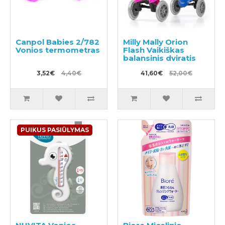
Canpol Babies 2/782
Milly Mally Orion
Vonios termometras
Flash Vaikiškas
balansinis dviratis
3,52€
4,40€
41,60€
52,00€
PUIKUS PASIŪLYMAS