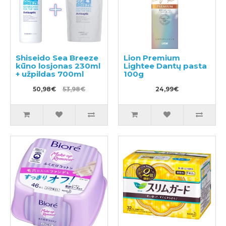
Shiseido Sea Breeze
Lion Premium
kūno losjonas 230ml
Lightee Dantų pasta
+ užpildas 700ml
100g
50,98€
53,98€
24,99€