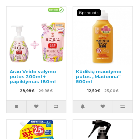
Išparduota
Arau Veido valymo
Kūdikių maudymo
putos 200ml +
putos „Madonna“
papildymas 180ml
500ml
28,98€
29,98€
12,50€
25,00€