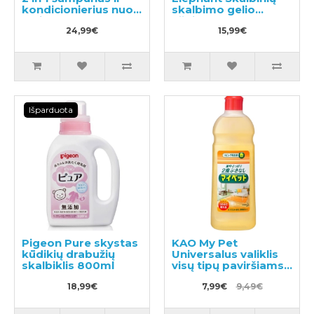
kondicionierius nuo
skalbimo gelio
pleiskanų su
užpildas 540ml
mentoliu 600ml
24,99€
15,99€
Išparduota
Pigeon Pure skystas
KAO My Pet
kūdikių drabužių
Universalus valiklis
skalbiklis 800ml
visų tipų paviršiams
500ml
18,99€
7,99€
9,49€