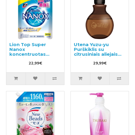
Lion Top Super
Utena Yuzu-yu
Nanox
Purškiklis su
koncentruotas
citrusiniais aliejais
skalbimo gelis,
drėkinantis ir
užpildas 900g
22,99€
maitinantis plaukus
29,99€
180ml