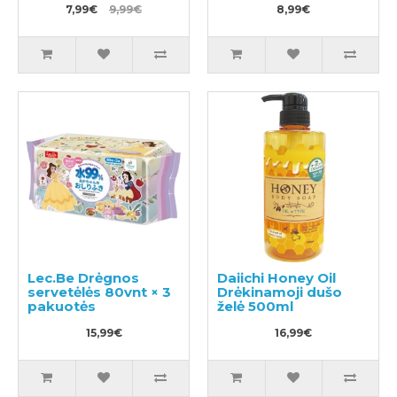
7,99€
9,99€
8,99€
Lec.Be Drėgnos
Daiichi Honey Oil
servetėlės 80vnt × 3
Drėkinamoji dušo
pakuotės
želė 500ml
15,99€
16,99€