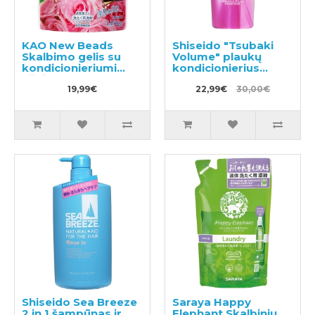
KAO New Beads
Shiseido "Tsubaki
Skalbimo gelis su
Volume" plaukų
kondicionieriumi
kondicionierius
užpildas 1160g
450ml
19,99€
22,99€
30,00€
Shiseido Sea Breeze
Saraya Happy
2 in 1 šampūnas ir
Elephant Skalbinių