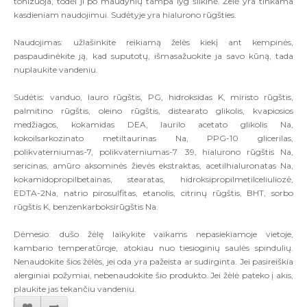
tonizuoja, todėl ji po maudynių tampa lyg šilkinė. Želė yra tinkama
kasdieniam naudojimui. Sudėtyje yra hialurono rūgšties.
Naudojimas: užlašinkite reikiamą želės kiekį ant kempinės,
paspaudinėkite ją, kad suputotų, išmasažuokite ja savo kūną, tada
nuplaukite vandeniu.
Sudėtis: vanduo, lauro rūgštis, PG, hidroksidas K, miristo rūgštis,
palmitino rūgštis, oleino rūgštis, distearato glikolis, kvapiosios
medžiagos, kokamidas DEA, laurilo acetato glikolis Na,
kokoilsarkozinato metiltaurinas Na, PPG-10 glicerilas,
polikvaterniumas-7, polikvaterniumas-7. 39, hialurono rūgštis Na,
sericinas, amūro aksominės žievės ekstraktas, acetilhialuronatas Na,
kokamidopropilbetainas, stearatas, hidroksipropilmetilceliuliozė,
EDTA-2Na, natrio pirosulfitas, etanolis, citrinų rūgštis, BHT, sorbo
rūgštis K, benzenkarboksirūgštis Na.
Dėmesio: dušo žėlę laikykite vaikams nepasiekiamoje vietoje,
kambario temperatūroje, atokiau nuo tiesioginių saulės spindulių.
Nenaudokite šios žėlės, jei oda yra pažeista ar sudirginta. Jei pasireiškia
alerginiai požymiai, nebenaudokite šio produkto. Jei žėlė pateko į akis,
plaukite jas tekančiu vandeniu.