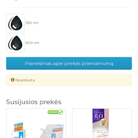
350 ml.
500 ml.
Pranešimas apie prekės prieinamumą
Išparduota
Susijusios prekės