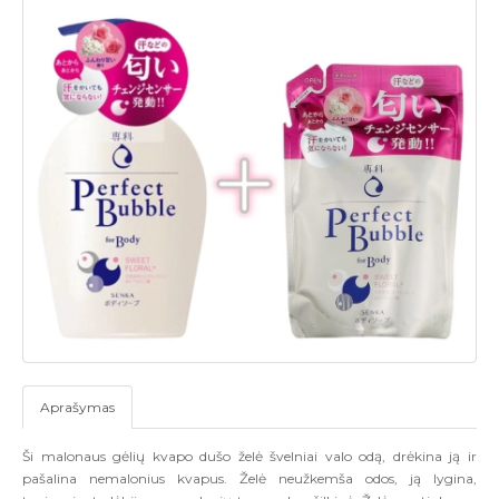
Aprašymas
Ši malonaus gėlių kvapo dušo želė švelniai valo odą, drėkina ją ir
pašalina nemalonius kvapus. Želė neužkemša odos, ją lygina,