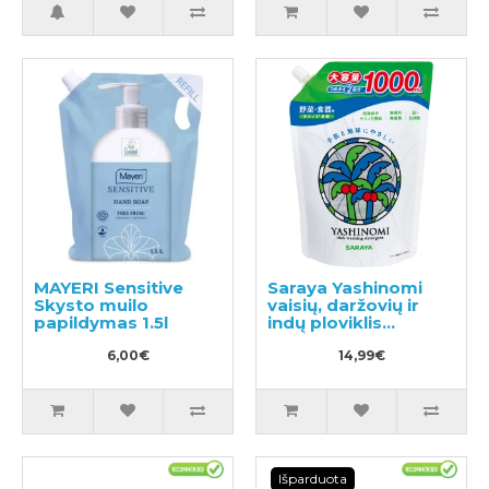
MAYERI Sensitive
Saraya Yashinomi
Skysto muilo
vaisių, daržovių ir
papildymas 1.5l
indų ploviklis
papildymas 1000ml
6,00€
14,99€
Išparduota