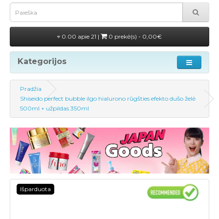
0.00 apie 21 |
0 prekė(s) - 0,00€
Kategorijos
Pradžia
Shiseido perfect bubble ilgo hialurono rūgšties efekto dušo želė
500ml + užpildas 350ml
Išparduota