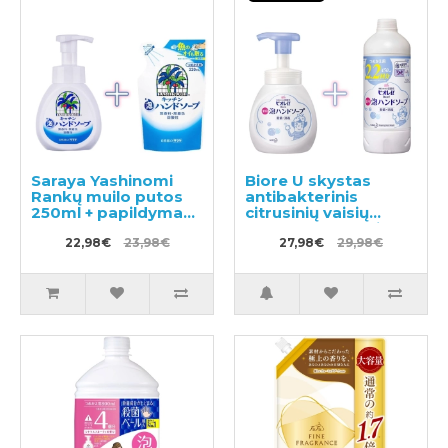
Saraya Yashinomi
Biore U skystas
Rankų muilo putos
antibakterinis
250ml + papildymas
citrusinių vaisių
220ml
kvapo rankų muilas
22,98€
23,98€
250ml + užpildas
27,98€
29,98€
450ml