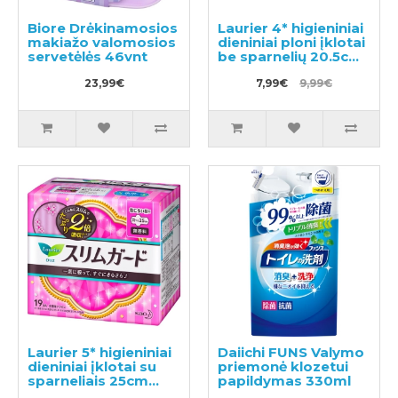
Biore Drėkinamosios
Laurier 4* higieniniai
makiažo valomosios
dieniniai ploni įklotai
servetėlės 46vnt
be sparnelių 20.5cm
32vnt
23,99€
7,99€
9,99€
Laurier 5* higieniniai
Daiichi FUNS Valymo
dieniniai įklotai su
priemonė klozetui
sparneliais 25cm
papildymas 330ml
19vnt