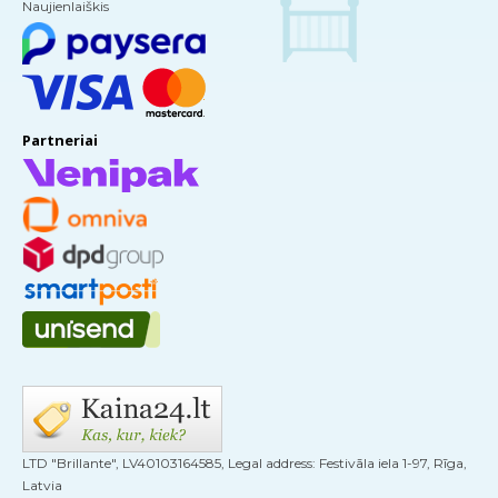
Naujienlaiškis
Partneriai
LTD "Brillante", LV40103164585, Legal address: Festivāla iela 1-97, Rīga,
Latvia