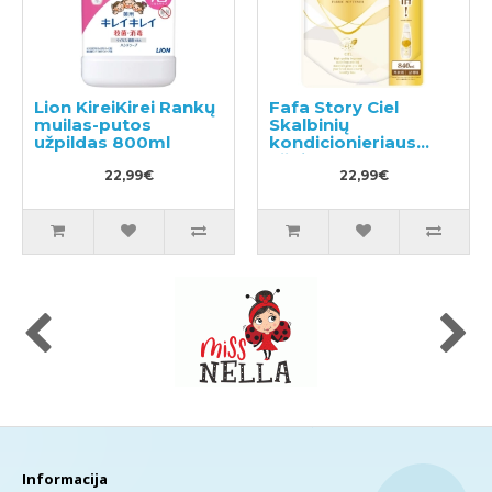
Lion KireiKirei Rankų
Fafa Story Ciel
muilas-putos
Skalbinių
užpildas 800ml
kondicionieriaus
užpildas 840ml
22,99€
22,99€
Informacija