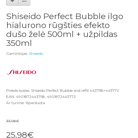
Shiseido Perfect Bubble ilgo
hialurono rūgšties efekto
dušo želė 500ml + užpildas
350ml
Gamintojas:
Shiseido
Prekės kodas: Shiseido Perfect Bubble and refill 443758+443772
EAN: 4901872443758, 4901872443772
Ar turime: Išparduota
33,98€
25,98€