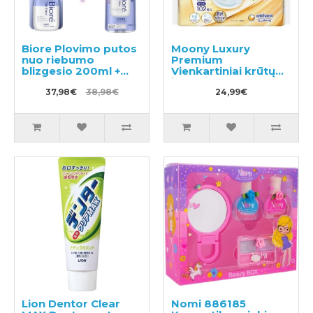
Biore Plovimo putos
Moony Luxury
nuo riebumo
Premium
blizgesio 200ml +
Vienkartiniai krūtų
užpildas 340ml
įklotai 102vnt
37,98€
38,98€
24,99€
Lion Dentor Clear
Nomi 886185