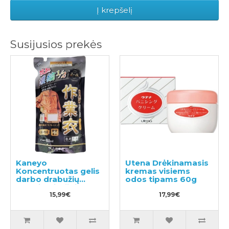
Į krepšelį
Susijusios prekės
Kaneyo
Utena Drėkinamasis
Koncentruotas gelis
kremas visiems
darbo drabužių
odos tipams 60g
skalbimui, užpildas
450ml
15,99€
17,99€