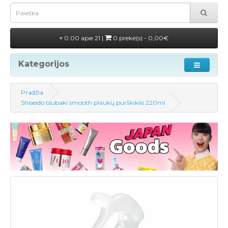
0.00 apie 21 |
0 prekė(s) - 0,00€
Kategorijos
Pradžia
Shiseido tsubaki smooth plaukų purškiklis 220ml