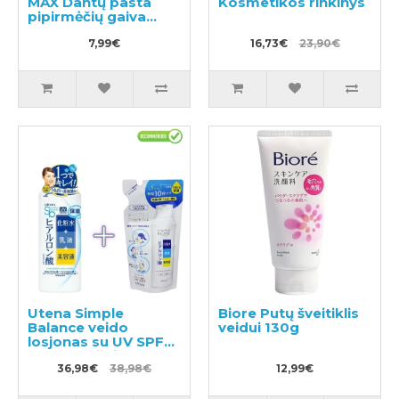
MAX Dantų pasta
Kosmetikos rinkinys
pipirmėčių gaiva
140g
7,99€
16,73€
23,90€
Utena Simple
Biore Putų šveitiklis
Balance veido
veidui 130g
losjonas su UV SPF5
220ml + užpildu
200ml
36,98€
38,98€
12,99€