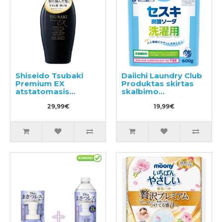
Shiseido Tsubaki
Daiichi Laundry Club
Premium EX
Produktas skirtas
atstatomasis
skalbimo
kondicionierius-
veiksmingumui
kaukė pažeistiems
29,99€
padidinti 600g
19,99€
plaukams 450ml