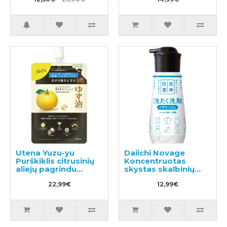
sportiniams ir darbo
drabužiams 360ml
Utena Yuzu-yu
Daiichi Novage
Purškiklis citrusinių
Koncentruotas
aliejų pagrindu
skystas skalbinių
drėkinantis ir
ploviklis 300ml
maitinantis plaukus,
22,99€
12,99€
užpildas 160ml