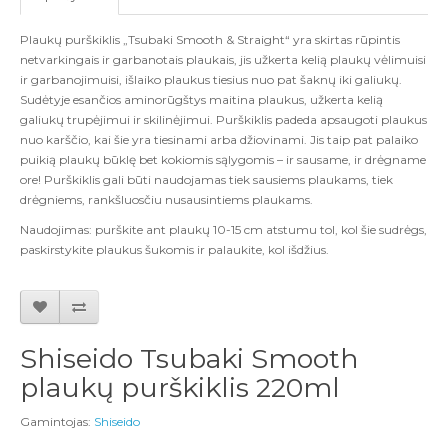
Plaukų purškiklis „Tsubaki Smooth & Straight“ yra skirtas rūpintis
netvarkingais ir garbanotais plaukais, jis užkerta kelią plaukų vėlimuisi
ir garbanojimuisi, išlaiko plaukus tiesius nuo pat šaknų iki galiukų.
Sudėtyje esančios aminorūgštys maitina plaukus, užkerta kelią
galiukų trupėjimui ir skilinėjimui. Purškiklis padeda apsaugoti plaukus
nuo karščio, kai šie yra tiesinami arba džiovinami. Jis taip pat palaiko
puikią plaukų būklę bet kokiomis sąlygomis – ir sausame, ir drėgname
ore! Purškiklis gali būti naudojamas tiek sausiems plaukams, tiek
drėgniems, rankšluosčiu nusausintiems plaukams.
Naudojimas: purškite ant plaukų 10-15 cm atstumu tol, kol šie sudrėgs,
paskirstykite plaukus šukomis ir palaukite, kol išdžius.
Shiseido Tsubaki Smooth
plaukų purškiklis 220ml
Gamintojas:
Shiseido