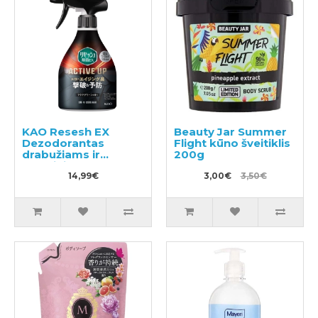
KAO Resesh EX
Beauty Jar Summer
Dezodorantas
Flight kūno šveitiklis
drabužiams ir
200g
skalbiniams 350ml
14,99€
3,00€
3,50€