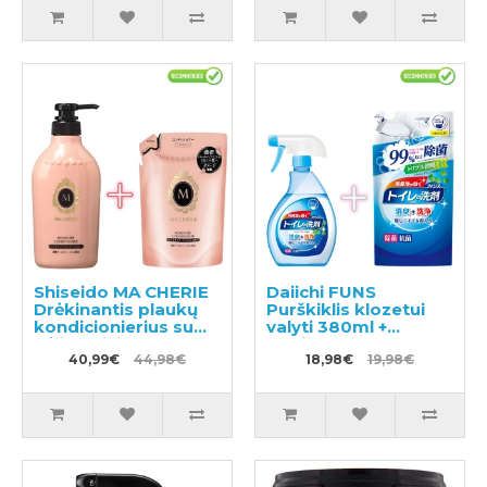
Shiseido MA CHERIE
Daiichi FUNS
Drėkinantis plaukų
Purškiklis klozetui
kondicionierius su
valyti 380ml +
gėlių-vaisių kvapu
papildymas 330ml
450ml + papildymas
40,99€
44,98€
18,98€
19,98€
380ml