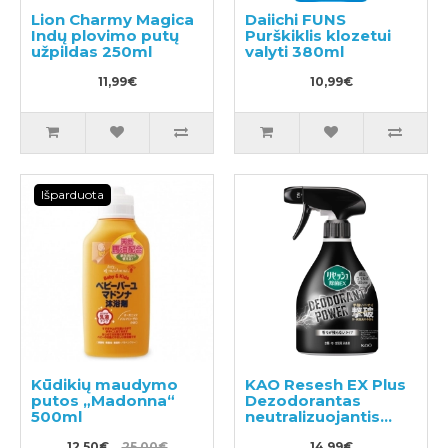
Lion Charmy Magica
Daiichi FUNS
Indų plovimo putų
Purškiklis klozetui
užpildas 250ml
valyti 380ml
11,99€
10,99€
Išparduota
Kūdikių maudymo
KAO Resesh EX Plus
putos „Madonna“
Dezodorantas
500ml
neutralizuojantis
nemalonų kvapą
12,50€
25,00€
14,99€