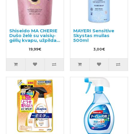
Shiseido MA CHERIE
MAYERI Sensitive
Dušo želė su vaisių-
Skystas muilas
gėlių kvapu, užpildas
500ml
350ml
19,99€
3,00€