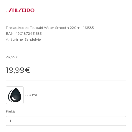
Prekės kodas: Tsubaki Water Smooth 220ml 461585
EAN: 4901872461585
Ar turime: Sandėlyje
24,99€
19,99€
220 ml
Kiekis