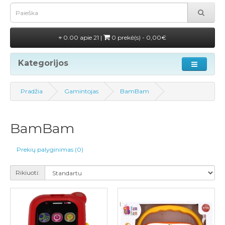
0.00 apie 21 |
0 prekė(s) - 0,00€
Kategorijos
Pradžia
Gamintojas
BamBam
BamBam
Prekių palyginimas (0)
Rikiuoti: