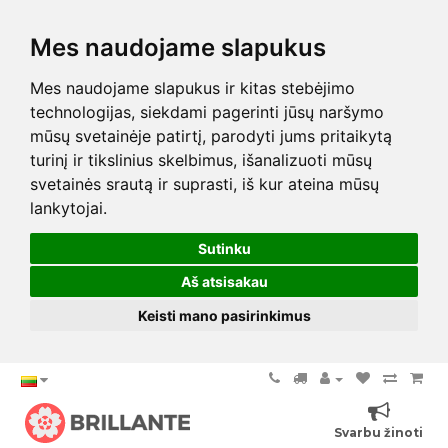
Mes naudojame slapukus
Mes naudojame slapukus ir kitas stebėjimo
technologijas, siekdami pagerinti jūsų naršymo
mūsų svetainėje patirtį, parodyti jums pritaikytą
turinį ir tikslinius skelbimus, išanalizuoti mūsų
svetainės srautą ir suprasti, iš kur ateina mūsų
lankytojai.
Sutinku
Aš atsisakau
Keisti mano pasirinkimus
Svarbu žinoti