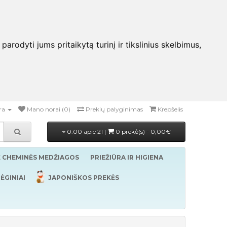
rodyti jums pritaikytą turinį ir tikslinius skelbimus,
ra
Mano norai (0)
Prekių palyginimas
Krepšelis
0.00 apie 21 |
0 prekė(s) - 0,00€
Ė CHEMINĖS MEDŽIAGOS
PRIEŽIŪRA IR HIGIENA
ĖGINIAI
JAPONIŠKOS PREKĖS