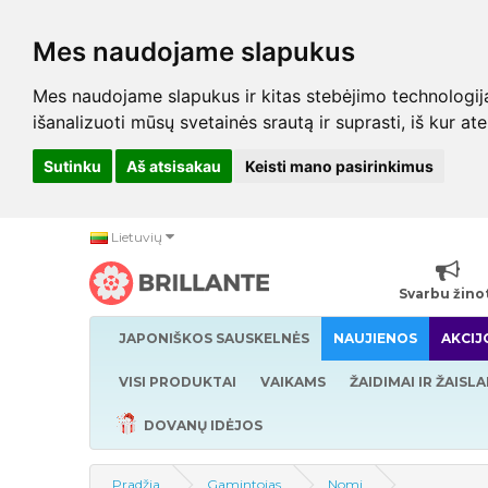
Mes naudojame slapukus
Mes naudojame slapukus ir kitas stebėjimo technologijas,
išanalizuoti mūsų svetainės srautą ir suprasti, iš kur at
Sutinku
Aš atsisakau
Keisti mano pasirinkimus
Lietuvių
Svarbu žino
JAPONIŠKOS SAUSKELNĖS
NAUJIENOS
AKCIJ
VISI PRODUKTAI
VAIKAMS
ŽAIDIMAI IR ŽAISLA
DOVANŲ IDĖJOS
Pradžia
Gamintojas
Nomi