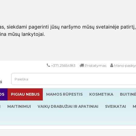
 siekdami pagerinti jūsų naršymo mūsų svetainėje patirtį, pa
eina mūsų lankytojai.
+371 25654183
Pristatymas
Mano pasky
ti
OS
PIGIAU NEBUS
MAMOS RŪPESTIS
KOSMETIKA
BUITIN
I
MAITINIMUI
VAIKŲ DRABUŽIAI IR APATINIAI
SVEIKATAI
M