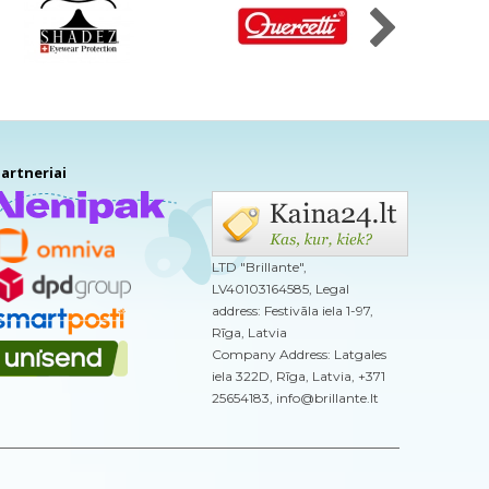
artneriai
LTD "Brillante",
LV40103164585, Legal
address: Festivāla iela 1-97,
Rīga, Latvia
Company Address: Latgales
iela 322D, Rīga, Latvia, +371
25654183, info@brillante.lt