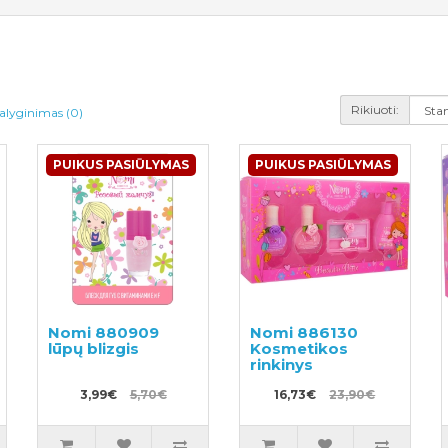
Rikiuoti:
alyginimas (0)
PUIKUS PASIŪLYMAS
PUIKUS PASIŪLYMAS
Nomi 880909
Nomi 886130
lūpų blizgis
Kosmetikos
rinkinys
3,99€
5,70€
16,73€
23,90€