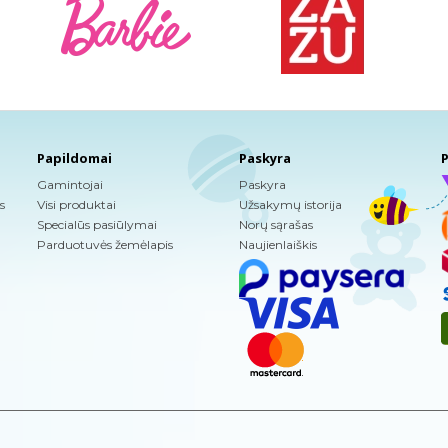
Papildomai
Paskyra
P
Gamintojai
Paskyra
s
Visi produktai
Užsakymų istorija
Specialūs pasiūlymai
Norų sąrašas
Parduotuvės žemėlapis
Naujienlaiškis