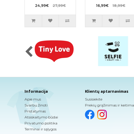
8kg 54vnt
24,99€
27,99€
16,99€
18,99€
Informacija
Klientų aptarnavimas
Apie mus
Susisiekite
Svarbu žinoti
Prekių grąžinimas ir keitima
Pristatymas
Atsiskaitymo būdai
Privatumo politika
Terminai ir sąlygos