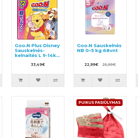
Goo.N Plus Disney
Goo.N Sauskelnės
Sauskelnės-
NB 0–5 kg 68vnt
kelnaitės L 9-14kg
72vnt
33,49€
22,99€
25,99€
PUIKUS PASIŪLYMAS