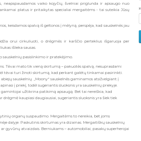
s, neapspausdamos vaiko kojyčių, švelniai priglunda ir apsaugo nuo
K
nkamai platus ir pritaikytas specialiai mergaitėms - tai suteikia Jūsų
kurios, keisdamos spalvą iš geltonos į mėlyną, perspėja, kad sauskelnės jau
eidžia orui cirkuliuoti, o drėgmės ir karščio perteklius išgaruoja per
iukas išlieka sausas.
auskelnių pasislinkimo ir pratekėjimo.
ėms. Tėvai mato tik vieną skirtumą – pakuotės spalvą, nesuprasdami
ėl tėvai turi žinoti skirtumą, kad perkant galėtų tinkamai pasirinkti.
arp abiejų sauskelnių. „Moony“ sauskelnės gaminamos atsižvelgiant į
pinasi į priekį, todėl sugeriantis sluoksnis yra sauskelnių priekyje.
 gamintojai užtikrina patikimą apsaugą. Bet tai nereiškia, kad
ur drėgmė kaupiasi daugiausiai, sugeriantis sluoksnis yra šiek tiek
 lytinių organų suspaudimo. Mergaitėms to nereikia, bet joms
ėje dalyje. Paskutinis skirtumas yra dizainas. Mergaitiškų sauskelnių
ėlių ar gyvūnų atvaizdais. Berniukams – automobiliai, pasakų superherojai