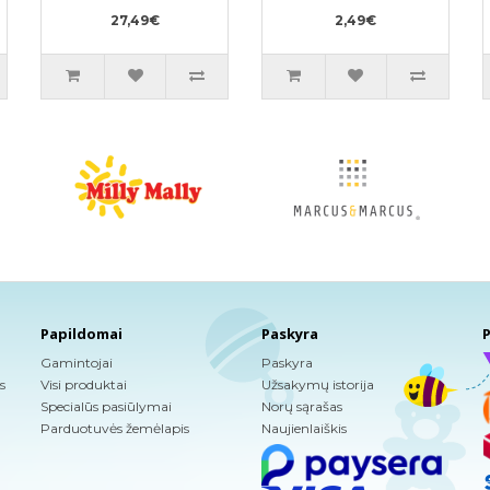
mergaitėms PBL
27,49€
12-22kg pavyzdys
2,49€
3vnt
Papildomai
Paskyra
P
Gamintojai
Paskyra
s
Visi produktai
Užsakymų istorija
Specialūs pasiūlymai
Norų sąrašas
Parduotuvės žemėlapis
Naujienlaiškis