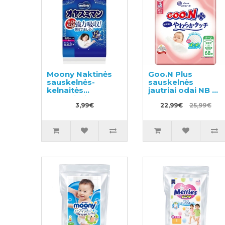
Moony Naktinės
Goo.N Plus
sauskelnės-
sauskelnės
kelnaitės
jautriai odai NB 0–
mergaitei XL 13-
5 kg 68vnt
28kg 2vnt
3,99€
22,99€
25,99€