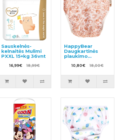
Sauskelnės-
HappyBear
kelnaitės Mulimi
Daugkartinės
PXXL 15+kg 36vnt
plaukimo
sauskelnės
16,99€
18,99€
10,80€
18,00€