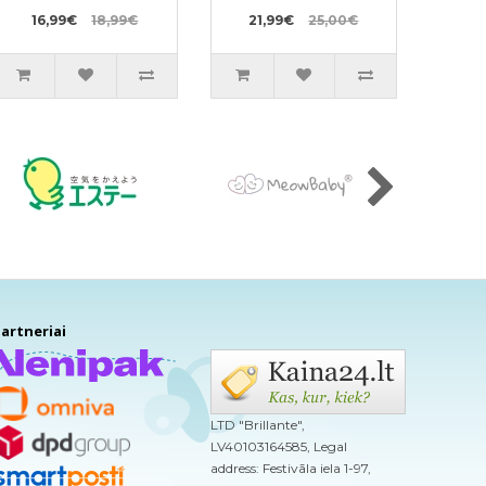
16,99€
18,99€
21,99€
25,00€
artneriai
LTD "Brillante",
LV40103164585, Legal
address: Festivāla iela 1-97,