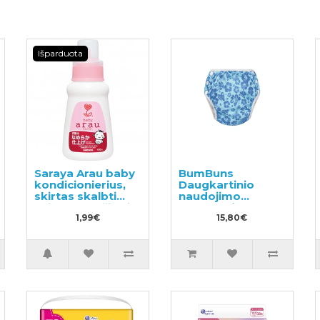
Išparduota
Saraya Arau baby
BumBuns
kondicionierius,
Daugkartinio
skirtas skalbti
naudojimo
vaikų drabužius ir
sauskelnės
kitus skalbinius,
1,99€
plaukimui ir
15,80€
pavyzdys 50ml
tualeto mokymui
S 8-11kg