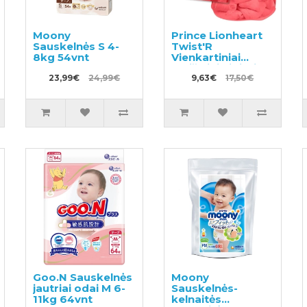
Moony
Prince Lionheart
Sauskelnės S 4-
Twist'R
8kg 54vnt
Vienkartiniai
maišeliai kibirui
23,99€
24,99€
9,63€
17,50€
Goo.N Sauskelnės
Moony
jautriai odai M 6-
Sauskelnės-
11kg 64vnt
kelnaitės