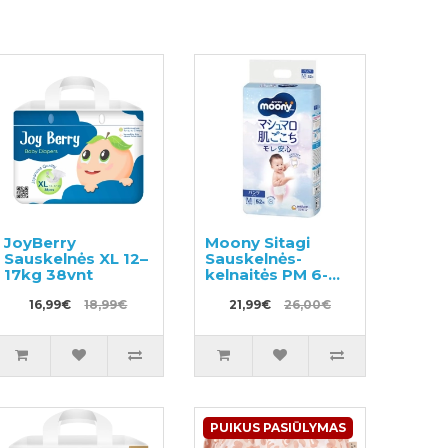
JoyBerry
Moony Sitagi
Sauskelnės XL 12–
Sauskelnės-
17kg 38vnt
kelnaitės PM 6-
12kg 52vnt
16,99€
18,99€
21,99€
26,00€
PUIKUS PASIŪLYMAS