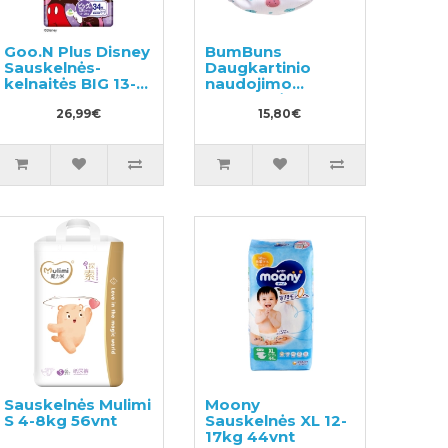
Goo.N Plus Disney
BumBuns
Sauskelnės-
Daugkartinio
kelnaitės BIG 13-
naudojimo
28kg 34vnt
sauskelnės
26,99€
plaukimui ir
15,80€
tualeto mokymui
L 14-20kg
Sauskelnės Mulimi
Moony
S 4-8kg 56vnt
Sauskelnės XL 12-
17kg 44vnt