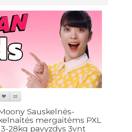
Moony Sauskelnės-
kelnaitės mergaitėms PXL
13-28kg pavyzdys 3vnt