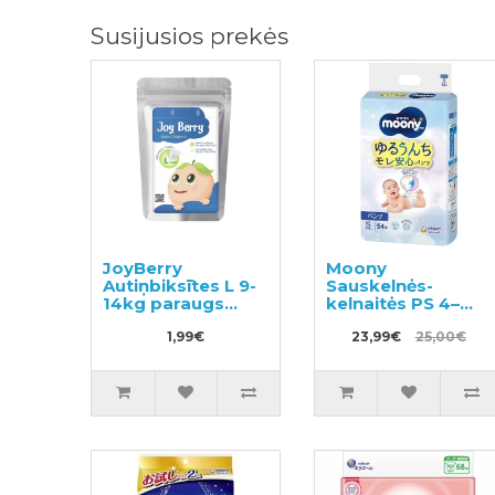
Susijusios prekės
JoyBerry
Moony
Autiņbiksītes L 9-
Sauskelnės-
14kg paraugs
kelnaitės PS 4–
pavyzdys 3vnt
8kg 54vnt
1,99€
23,99€
25,00€