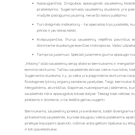
Apsaugančios. Dvigubos apsauginės sauskelnių klostė
pratekėjimo. Sugeriamasis sauskelnių sluoksnis yra paka
mažylei patogumo jausmą, nevaržo laisvo judėjimo.
Turi drėgmės indikatorių - tai specialios trys juostelės, 
pilnos ir jas laikas keisti.
Kvėpuojančios. Purus sauskelnių reljefinis paviršius l
išoriniame sluoksnyje esančias mikroporas. Vaiko užpakal
Tamprus juosmuo. Speciali juosmens guma apsaugo nuo s
„Moony“ siūlo sauskelnių seriją atskirai berniukams ir mergait
esminio skirtumo. Tačiau sauskelnės skiriasi viena nuo kitos, tod
Sugeriantis sluoksnis, t.y. jo vieta yra pagrindinis skirtumas t
fiziologines lytinių organų sandaros ypatybes. Taigi, berniukai šla
Mergaitėms, atvirkščiai, šlapimas nukreipiamas į sėdmenis, kur
sauskelnės nėra apsaugotos kitose dalyse. Tiesiog tose vietose, k
platesnis ir storesnis, o tai leidžia geriau sugerti.
Berniukams, sauskelnių priekis yra erdvesnis, todėl išvengiama
pritaikomos sauskelnės, kuriose daugiau vietos paliekama apatin
priekyje klijuojami spalvoti, rožiniai arba geltoni lipdukai su l
ir kiti paveiksliukai.