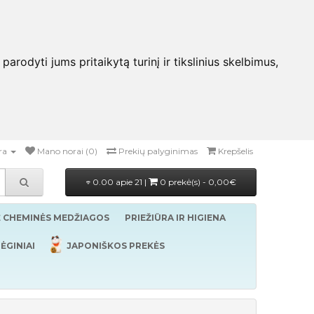
rodyti jums pritaikytą turinį ir tikslinius skelbimus,
ra
Mano norai (0)
Prekių palyginimas
Krepšelis
0.00 apie 21 |
0 prekė(s) - 0,00€
Ė CHEMINĖS MEDŽIAGOS
PRIEŽIŪRA IR HIGIENA
ĖGINIAI
JAPONIŠKOS PREKĖS