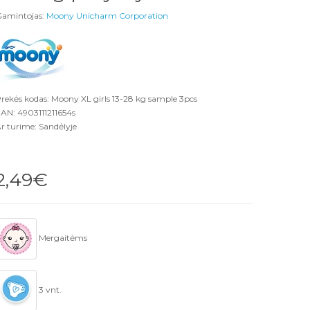
amintojas:
Moony Unicharm Corporation
rekės kodas: Moony XL girls 13-28 kg sample 3pcs
AN: 4903111211654s
r turime: Sandėlyje
2,49€
Mergaitėms
3 vnt.