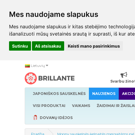
Mes naudojame slapukus
Mes naudojame slapukus ir kitas stebėjimo technologijas,
išanalizuoti mūsų svetainės srautą ir suprasti, iš kur at
Sutinku
Aš atsisakau
Keisti mano pasirinkimus
Lietuvių
Svarbu žino
JAPONIŠKOS SAUSKELNĖS
NAUJIENOS
AKCIJ
VISI PRODUKTAI
VAIKAMS
ŽAIDIMAI IR ŽAISLA
DOVANŲ IDĖJOS
Pradžia
Moony sauskelnės-kelnaitės mergaitėms pxl