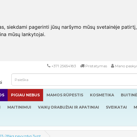
 siekdami pagerinti jūsų naršymo mūsų svetainėje patirtį, pa
eina mūsų lankytojai.
+371 25654183
Pristatymas
Mano pasky
ti
OS
PIGIAU NEBUS
MAMOS RŪPESTIS
KOSMETIKA
BUITIN
I
MAITINIMUI
VAIKŲ DRABUŽIAI IR APATINIAI
SVEIKATAI
M
 13-28kg pavyzdys 3vnt