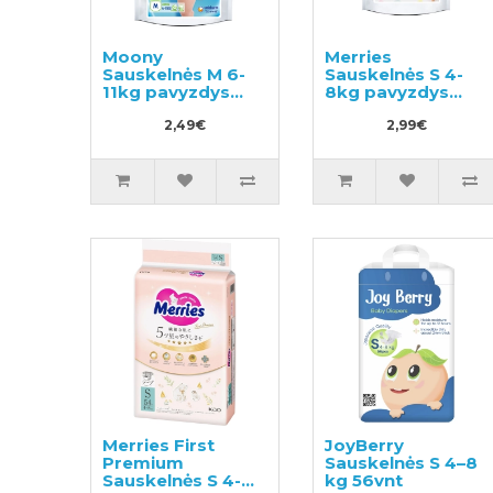
Moony
Merries
Sauskelnės M 6-
Sauskelnės S 4-
11kg pavyzdys
8kg pavyzdys
3vnt
3vnt
2,49€
2,99€
Merries First
JoyBerry
Premium
Sauskelnės S 4–8
Sauskelnės S 4-
kg 56vnt