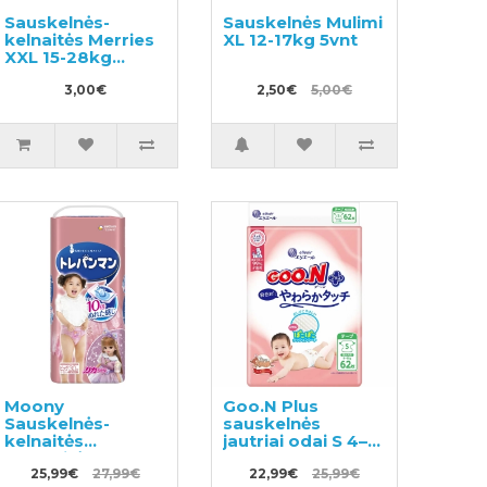
Sauskelnės-
Sauskelnės Mulimi
kelnaitės Merries
XL 12-17kg 5vnt
XXL 15-28kg
pavyzdys 3vnt
3,00€
2,50€
5,00€
Moony
Goo.N Plus
Sauskelnės-
sauskelnės
kelnaitės
jautriai odai S 4–8
mergaitėms,
kg 62vnt
skirtos pratinti
25,99€
27,99€
22,99€
25,99€