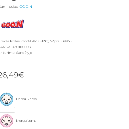
amintojas:
GOO.N
rekės kodas: GooN PM 6-12kg 52pcs 109955
AN: 4902011109955
r turime: Sandėlyje
26,49€
Berniukams
Mergaitėms