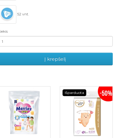
52 vnt.
iekis
Į krepšelį
Išparduota