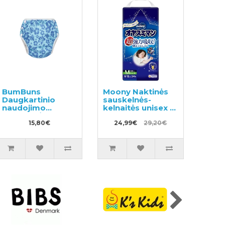
BumBuns
Moony Naktinės
Daugkartinio
sauskelnės-
naudojimo
kelnaitės unisex M
sauskelnės
6-12kg 34vnt
plaukimui ir
15,80€
24,99€
29,20€
tualeto mokymui
L 14-20kg