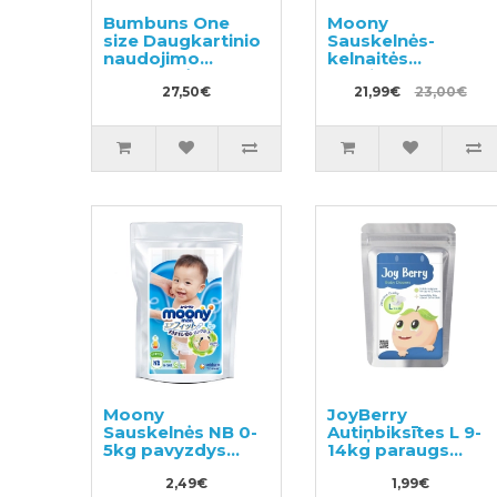
Bumbuns One
Moony
size Daugkartinio
Sauskelnės-
naudojimo
kelnaitės
sauskelnės
berniukams BIG
27,50€
Boy 18-35kg 14vnt
21,99€
23,00€
Moony
JoyBerry
Sauskelnės NB 0-
Autiņbiksītes L 9-
5kg pavyzdys
14kg paraugs
3vnt
pavyzdys 3vnt
2,49€
1,99€