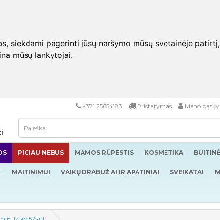
 siekdami pagerinti jūsų naršymo mūsų svetainėje patirtį, pa
eina mūsų lankytojai.
+371 25654183
Pristatymas
Mano pasky
ti
OS
PIGIAU NEBUS
MAMOS RŪPESTIS
KOSMETIKA
BUITIN
I
MAITINIMUI
VAIKŲ DRABUŽIAI IR APATINIAI
SVEIKATAI
M
i m 6–12 kg 52vnt