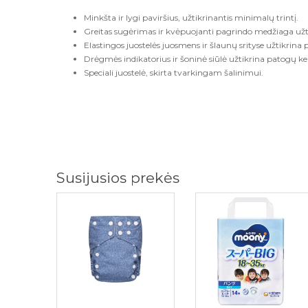
Minkšta ir lygi paviršius, užtikrinantis minimalų trintį.
Greitas sugėrimas ir kvėpuojanti pagrindo medžiaga užt
Elastingos juostelės juosmens ir šlaunų srityse užtikrina 
Drėgmės indikatorius ir šoninė siūlė užtikrina patogų ke
Speciali juostelė, skirta tvarkingam šalinimui.
Susijusios prekės