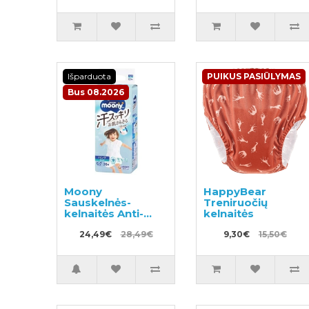
Išparduota
PUIKUS PASIŪLYMAS
Bus 08.2026
Moony
HappyBear
Sauskelnės-
Treniruočių
kelnaitės Anti-
kelnaitės
sweat PBL 12–
22kg 36vnt
24,49€
28,49€
9,30€
15,50€