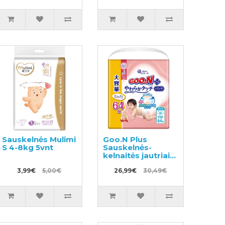
prie tualeto BIG
12-22kg 30vnt
Sauskelnės Mulimi
Goo.N Plus
S 4-8kg 5vnt
Sauskelnės-
kelnaitės jautriai
odai M 6–12 kg
3,99€
5,00€
64vnt
26,99€
30,49€