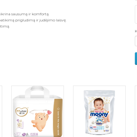
ikrina sausumą ir komfortą.
patikimą prigludimą ir judėjimo laisvę.
itimą.
K