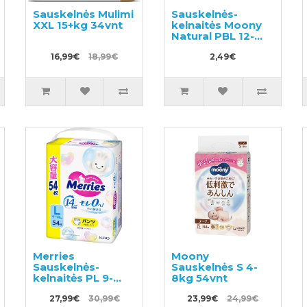
Sauskelnės Mulimi
Sauskelnės-
XXL 15+kg 34vnt
kelnaitės Moony
Natural PBL 12-
22kg pavyzdys
16,99€
18,99€
3vnt
2,49€
Merries
Moony
Sauskelnės-
Sauskelnės S 4-
kelnaitės PL 9-
8kg 54vnt
14kg 54vnt
27,99€
30,99€
23,99€
24,99€