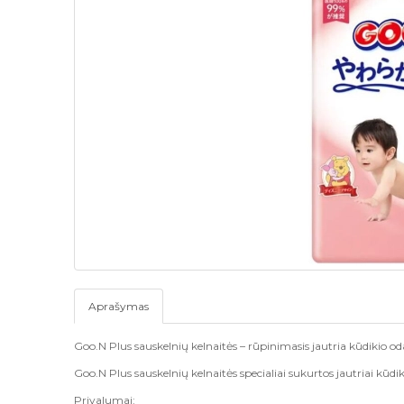
Aprašymas
Goo.N Plus sauskelnių kelnaitės – rūpinimasis jautria kūdikio od
Goo.N Plus sauskelnių kelnaitės specialiai sukurtos jautriai kū
Privalumai: