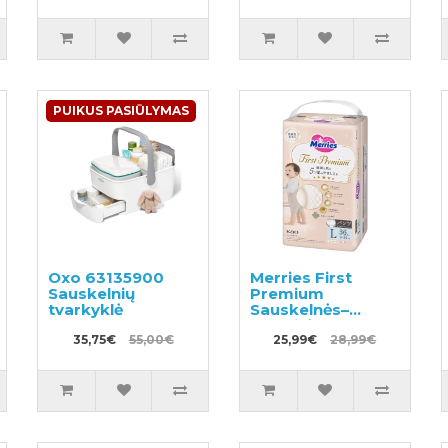
PUIKUS PASIŪLYMAS
Oxo 63135900
Merries First
Sauskelnių
Premium
tvarkyklė
Sauskelnės–
kelnaitės PL 9-
35,75€
55,00€
14kg 36vnt
25,99€
28,99€