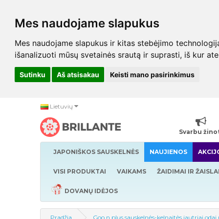
Mes naudojame slapukus
Mes naudojame slapukus ir kitas stebėjimo technologijas,
išanalizuoti mūsų svetainės srautą ir suprasti, iš kur at
Sutinku
Aš atsisakau
Keisti mano pasirinkimus
Lietuvių
Svarbu žino
JAPONIŠKOS SAUSKELNĖS
NAUJIENOS
AKCIJ
VISI PRODUKTAI
VAIKAMS
ŽAIDIMAI IR ŽAISLA
DOVANŲ IDĖJOS
Pradžia
Goo.n plus sauskelnės-kelnaitės jautriai oda