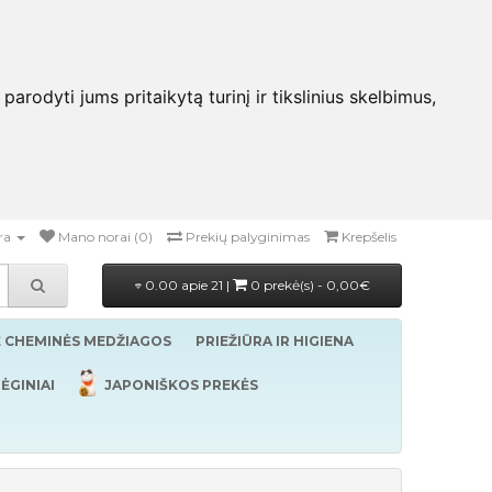
rodyti jums pritaikytą turinį ir tikslinius skelbimus,
ra
Mano norai (0)
Prekių palyginimas
Krepšelis
0.00 apie 21 |
0 prekė(s) - 0,00€
Ė CHEMINĖS MEDŽIAGOS
PRIEŽIŪRA IR HIGIENA
ĖGINIAI
JAPONIŠKOS PREKĖS