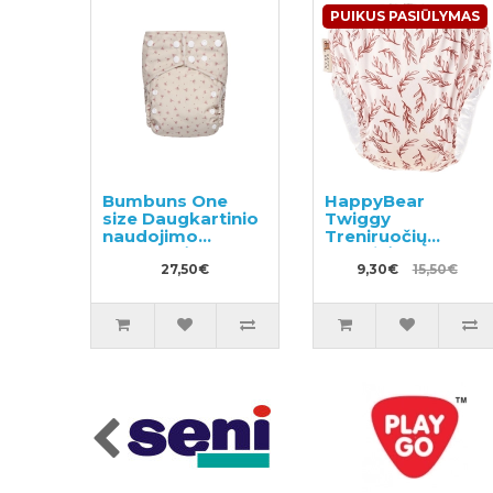
PUIKUS PASIŪLYMAS
Bumbuns One
HappyBear
size Daugkartinio
Twiggy
naudojimo
Treniruočių
sauskelnės
kelnaitės
27,50€
9,30€
15,50€