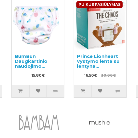
PUIKUS PASIŪLYMAS
BumBun
Prince Lionheart
Daugkartinio
vystymo lenta su
naudojimo
lentyna
sauskelnės
sauskelnėms
plaukimui ir
15,80€
16,50€
30,00€
tualeto mokymui
M 11-15kg