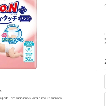
G
P
E
A
a.
dikių odai, apsaugo nuo sudirginimo ir sausumo.