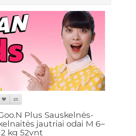
Goo.N Plus Sauskelnės-
kelnaitės jautriai odai M 6–
12 kg 52vnt