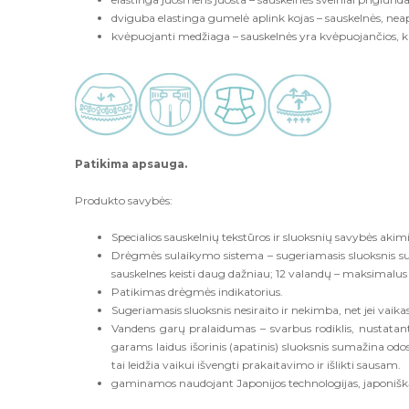
dviguba elastinga gumelė aplink kojas – sauskelnės, ne
kvėpuojanti medžiaga – sauskelnės yra kvėpuojančios, ka
Patikima apsauga.
Produkto savybės:
Specialios sauskelnių tekstūros ir sluoksnių savybės akimir
Drėgmės sulaikymo sistema – sugeriamasis sluoksnis su
sauskelnes keisti daug dažniau; 12 valandų – maksimal
Patikimas drėgmės indikatorius.
Sugeriamasis sluoksnis nesiraito ir nekimba, net jei vaikas
Vandens garų pralaidumas – svarbus rodiklis, nustata
garams laidus išorinis (apatinis) sluoksnis sumažina odo
tai leidžia vaikui išvengti prakaitavimo ir išlikti sausam.
gaminamos naudojant Japonijos technologijas, japonišką 