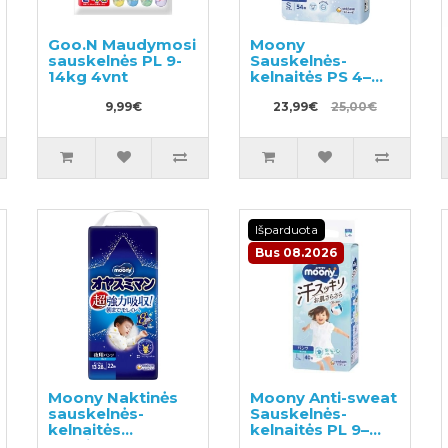
Goo.N Maudymosi
Moony
sauskelnės PL 9-
Sauskelnės-
14kg 4vnt
kelnaitės PS 4–
8kg 54vnt
9,99€
23,99€
25,00€
Išparduota
Bus 08.2026
Moony Naktinės
Moony Anti-sweat
sauskelnės-
Sauskelnės-
kelnaitės
kelnaitės PL 9–
berniukams XL 13-
14kg 40vnt