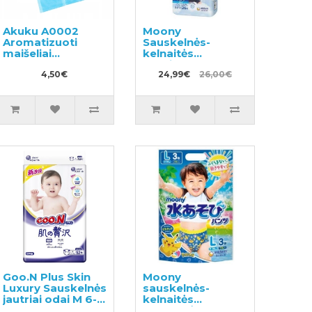
Akuku A0002
Moony
Aromatizuoti
Sauskelnės-
maišeliai
kelnaitės
panaudotoms
berniukams PXL
sauskelnėms
4,50€
13-28kg 26vnt
24,99€
26,00€
100vnt
Goo.N Plus Skin
Moony
Luxury Sauskelnės
sauskelnės-
jautriai odai M 6-11
kelnaitės
kg 52vnt
maudynėms