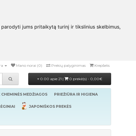
rodyti jums pritaikytą turinį ir tikslinius skelbimus,
ra
Mano norai (0)
Prekių palyginimas
Krepšelis
0.00 apie 21 |
0 prekė(s) - 0,00€
Ė CHEMINĖS MEDŽIAGOS
PRIEŽIŪRA IR HIGIENA
ĖGINIAI
JAPONIŠKOS PREKĖS