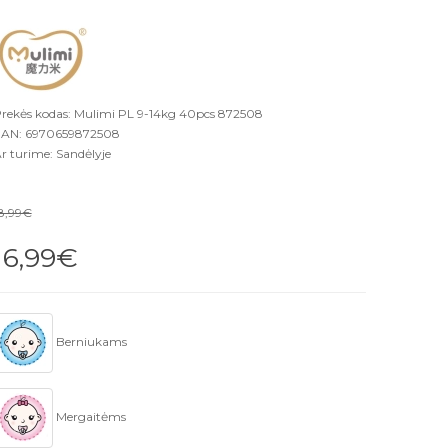
rekės kodas: Mulimi PL 9-14kg 40pcs 872508
AN: 6970659872508
r turime: Sandėlyje
8,99€
16,99€
Berniukams
Mergaitėms