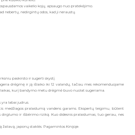
apspausdamos vaikelio kojų, apsaugo nuo pratekėjimo.
d nebertų, nedirgintų odos, kad ji neraustų.
ksniu paskirsto ir sugerti skystį.
geria drėgmę ir ją išlaiko iki 12 valandų, tačiau mes rekomenduojame
us laikas, kurį bandymo metu drėgmė buvo nuolat sugeriama.
 yra labai judrus.
ntis medžiagos pralaidumą vandens garams. Ekspertų teigimu, būtent
s dirglumo ir išbėrimo riziką. Kuo didesnis pralaidumas, tuo geriau, nes
žaliavą, japonų staklės. Pagamintos Kinijoje.