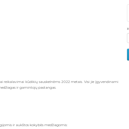
K
ai reikalavimai kūdikių sauskelnėms 2022 metais. Visi jie įgyvendinami
 medžiagas ir gamintojų pastangas.
gijomis ir aukštos kokybės medžiagomis: