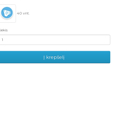
40 vnt.
iekis
Į krepšelį