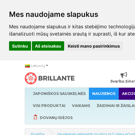
Mes naudojame slapukus
Mes naudojame slapukus ir kitas stebėjimo technologijas,
išanalizuoti mūsų svetainės srautą ir suprasti, iš kur at
Sutinku
Aš atsisakau
Keisti mano pasirinkimus
Lietuvių
Svarbu žino
JAPONIŠKOS SAUSKELNĖS
NAUJIENOS
AKCIJ
VISI PRODUKTAI
VAIKAMS
ŽAIDIMAI IR ŽAISLA
DOVANŲ IDĖJOS
Pradžia
Sauskelnės-kelnaitės mulimi pl 9-14kg 40vn