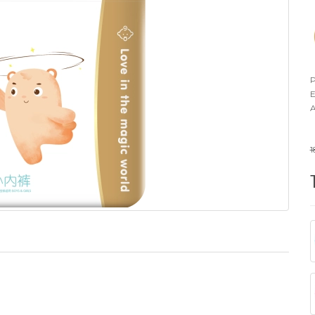
P
E
A
1