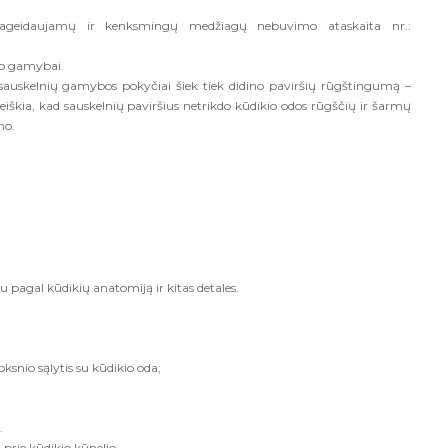
pageidaujamų ir kenksmingų medžiagų nebuvimo ataskaita nr.:
io gamybai.
sauskelnių gamybos pokyčiai šiek tiek didino paviršių rūgštingumą –
eiškia, kad sauskelnių paviršius netrikdo kūdikio odos rūgščių ir šarmų
mo.
 pagal kūdikių anatomiją ir kitas detales.
ksnio sąlytis su kūdikio oda;
.
 prie kūdikio kūnelio.