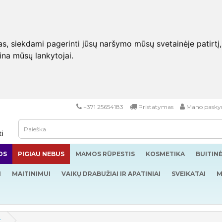
 siekdami pagerinti jūsų naršymo mūsų svetainėje patirtį, pa
eina mūsų lankytojai.
+371 25654183
Pristatymas
Mano pasky
ti
OS
PIGIAU NEBUS
MAMOS RŪPESTIS
KOSMETIKA
BUITIN
I
MAITINIMUI
VAIKŲ DRABUŽIAI IR APATINIAI
SVEIKATAI
M
t