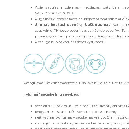
Apie saugias modernias medžiagas patvirtina ne
WUX202003230639RH;
Augalinės kilmės žaliavos naudojamos neaustinio audin
Silpnas (mažas) paviršių rūgštingumas.
Naujausi 
sauskelnių PH buvo suderintas su kūdikio odos PH. Tai r
pusiausvyros, taip pat apsaugo nuo uždegimo ir dirgini
Apsauga nuo bakterinės floros vystymosi.
Patogumas užtikrinamas specialiu sauskelnių dizainu, pritaikytu
„Mulimi“ sauskelnių savybės:
specialus 3D paviršius – minimalus sauskelnių vidinio sluo
lengvumas – sauskelnės sveria tik apie 30 gramų.
neįtikėtinas plonumas – sauskelnės yra vos 2 mm storio.
naujagimiams pritaikytas dydis – ties bamba yra skylutė
elastinga juosmens juosta – sauskelnės švelniai priglunda