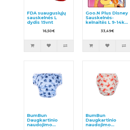
FDA suaugusiųjų
Goo.N Plus Disney
sauskelnės L
Sauskelnės-
dydis 15vnt
kelnaitės L 9-14kg
72vnt
16,50€
33,49€
BumBun
BumBun
Daugkartinio
Daugkartinio
naudojimo
naudojimo
sauskelnės
sauskelnės