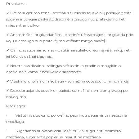
Privalumai:
✔
Greito sugėrimo zona - specialus sluoksnis sauskelnių priekyje greitai
sugeria ir tolygiai paskirsto drėgmę, apsaugo nuo pratekėjimo net
miegant ant pilvo.
✔
Anatomiškai priglundančios - elastinės užtvaros gerai priglunda prie
kojų ir apsaugo nuo pratekėjimo keičiant miego padėtį.
✔
Galingas sugeriamumas - patikimai sulaiko drėgmę visą naktį, net
jei kūdikis dažnai šlapinasi.
✔
Neutralaus dizaino - stilingas raštas tinka pradinio mokyklinio
amžiaus vaikams ir nesukelia diskomforto.
✔
Visiškai orui pralaidi medžiaga - sumažina odos sudirginimo riziką.
✔
Dezodoruojantis poveikis - padeda sumažinti nemalonų kvapą po
naudojimo.
Medžiagos:
·
Viršutinis sluoksnis: poliolefino pagrindu pagaminta neaustinė
medžiaga.
·
Sugeriantis sluoksnis: celiuliozė, puikiai sugerianti polimero
medžiaga, sugeriantis popierius, neaustinė medžiaga.