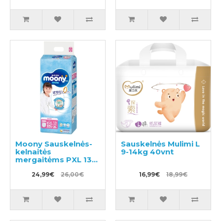
Moony Sauskelnės-
Sauskelnės Mulimi L
kelnaitės
9-14kg 40vnt
mergaitėms PXL 13-
28kg 26vnt
24,99€
26,00€
16,99€
18,99€