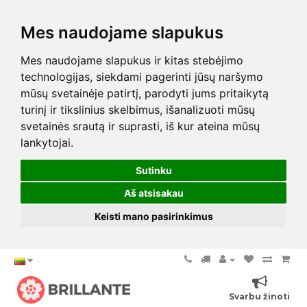
Mes naudojame slapukus
Mes naudojame slapukus ir kitas stebėjimo
technologijas, siekdami pagerinti jūsų naršymo
mūsų svetainėje patirtį, parodyti jums pritaikytą
turinį ir tikslinius skelbimus, išanalizuoti mūsų
svetainės srautą ir suprasti, iš kur ateina mūsų
lankytojai.
Sutinku
Aš atsisakau
Keisti mano pasirinkimus
Svarbu žinoti