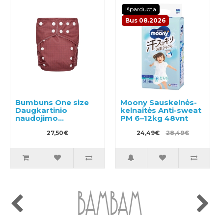
Išparduota
Bus 08.2026
Bumbuns One size
Moony Sauskelnės-
Daugkartinio
kelnaitės Anti-sweat
naudojimo
PM 6–12kg 48vnt
sauskelnės
27,50€
24,49€
28,49€