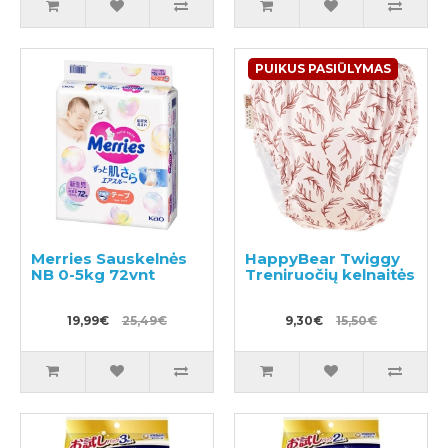
PUIKUS PASIŪLYMAS
Merries Sauskelnės
HappyBear Twiggy
NB 0-5kg 72vnt
Treniruočių kelnaitės
19,99€
25,49€
9,30€
15,50€