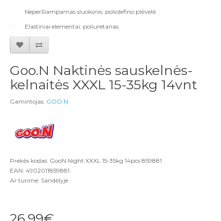
·
Neperšlampamas sluoksnis: poliolefino plėvelė.
·
Elastiniai elementai: poliuretanas.
Goo.N Naktinės sauskelnės-
kelnaitės XXXL 15-35kg 14vnt
Gamintojas:
GOO.N
Prekės kodas: GooN Night XXXL 15-35kg 14pcs 859881
EAN: 4902011859881
Ar turime: Sandėlyje
26,99€