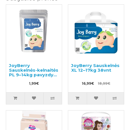
JoyBerry
JoyBerry Sauskelnės
Sauskelnės-kelnaitės
XL 12–17kg 38vnt
PL 9–14kg pavyzdys
3vnt
1,99€
16,99€
18,99€