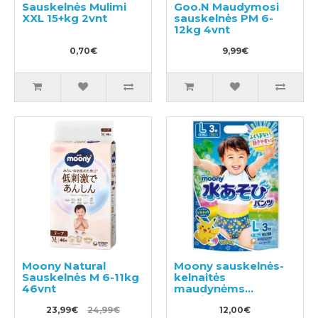
Sauskelnės Mulimi
Goo.N Maudymosi
XXL 15+kg 2vnt
sauskelnės PM 6-
12kg 4vnt
0,70€
9,99€
Moony Natural
Moony sauskelnės-
Sauskelnės M 6-11kg
kelnaitės
46vnt
maudynėms
berniukams PL 9-
23,99€
24,99€
14kg 3vnt
12,00€