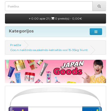
0.00 apie 21 |
0 prekė(s) - 0,00€
Kategorijos
Pradžia
Goo.n naktinės sauskelnės-kelnaitės xxxl 15-35kg 14vnt