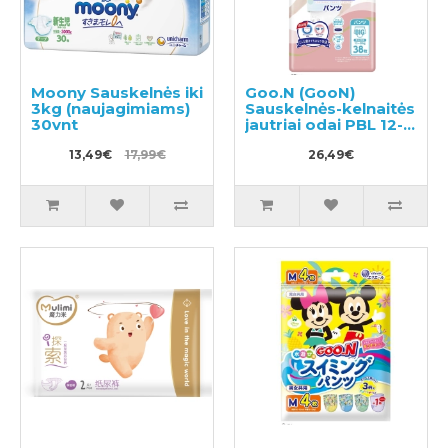
Moony Sauskelnės iki
Goo.N (GooN)
3kg (naujagimiams)
Sauskelnės-kelnaitės
30vnt
jautriai odai PBL 12-
20kg 38vnt
13,49€
17,99€
26,49€