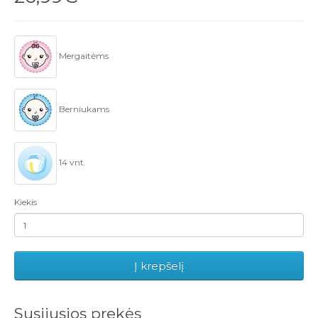
Mergaitėms
Berniukams
14 vnt.
Kiekis
Į krepšelį
Susijusios prekės