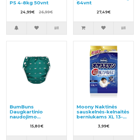
PS 4-8kg 50vnt
64vnt
24,99€
26,99€
27,49€
BumBuns
Moony Naktinės
Daugkartinio
sauskelnės-kelnaitės
naudojimo
berniukams XL 13-
sauskelnės
28kg 2vnt
plaukimui ir tualeto
15,80€
3,99€
mokymui S 8-11kg