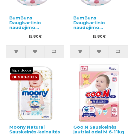
BumBuns
BumBuns
Daugkartinio
Daugkartinio
naudojimo
naudojimo
sauskelnės
sauskelnės
plaukimui ir tualeto
15,80€
plaukimui ir tualeto
15,80€
mokymui S 8-11kg
mokymui L 14-20kg
Išparduota
Bus 08.2026
Moony Natural
Goo.N Sauskelnės
Sauskelnės-kelnaitės
jautriai odai M 6-11kg