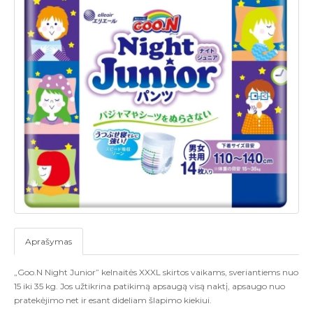
Aprašymas
„
Goo.N Night Junior
”
kelnaitės XXXL skirtos vaikams, sveriantiems nuo
15 iki 35 kg. Jos užtikrina patikimą apsaugą visą naktį, apsaugo nuo
pratekėjimo net ir esant dideliam šlapimo kiekiui.