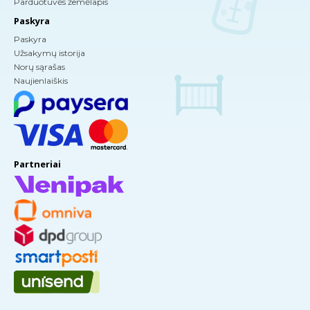
Parduotuvės žemėlapis
Paskyra
Paskyra
Užsakymų istorija
Norų sąrašas
Naujienlaiškis
Partneriai