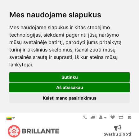
Mes naudojame slapukus
Mes naudojame slapukus ir kitas stebėjimo
technologijas, siekdami pagerinti jūsų naršymo
mūsų svetainėje patirtį, parodyti jums pritaikytą
turinį ir tikslinius skelbimus, išanalizuoti mūsų
svetainės srautą ir suprasti, iš kur ateina mūsų
lankytojai.
Sutinku
Aš atsisakau
Keisti mano pasirinkimus
Svarbu žinoti