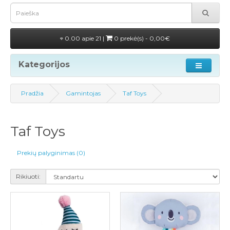
0.00 apie 21 |
0 prekė(s) - 0,00€
Kategorijos
Pradžia
Gamintojas
Taf Toys
Taf Toys
Prekių palyginimas (0)
Rikiuoti: