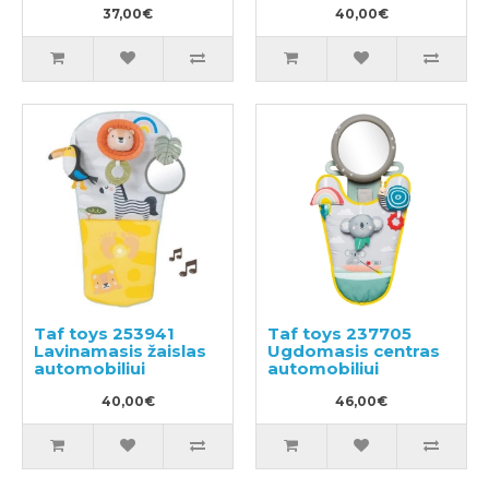
37,00€
40,00€
Taf toys 253941
Taf toys 237705
Lavinamasis žaislas
Ugdomasis centras
automobiliui
automobiliui
40,00€
46,00€