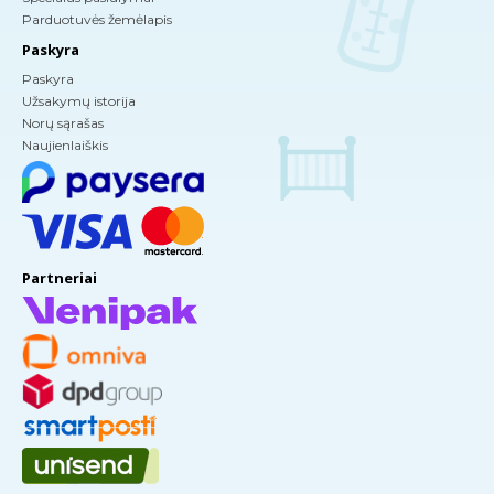
Parduotuvės žemėlapis
Paskyra
Paskyra
Užsakymų istorija
Norų sąrašas
Naujienlaiškis
Partneriai