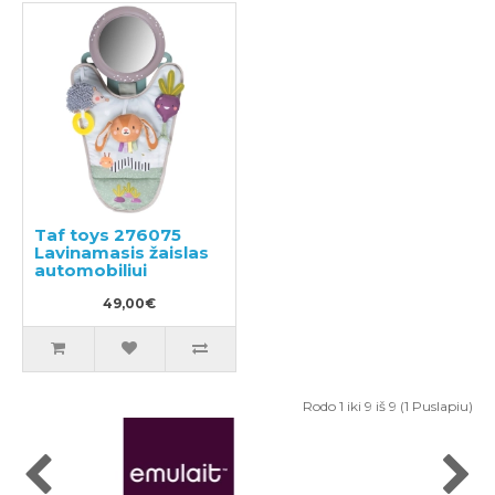
Taf toys 276075
Lavinamasis žaislas
automobiliui
49,00€
Rodo 1 iki 9 iš 9 (1 Puslapiu)