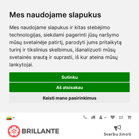
Mes naudojame slapukus
Mes naudojame slapukus ir kitas stebėjimo
technologijas, siekdami pagerinti jūsų naršymo
mūsų svetainėje patirtį, parodyti jums pritaikytą
turinį ir tikslinius skelbimus, išanalizuoti mūsų
svetainės srautą ir suprasti, iš kur ateina mūsų
lankytojai.
Sutinku
Aš atsisakau
Keisti mano pasirinkimus
Svarbu žinoti