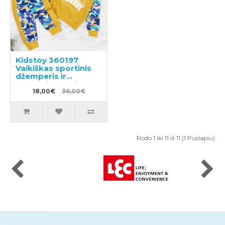
Kidstoy 360197
Vaikiškas sportinis
džemperis ir
sportinės kelnės
18,00€
36,00€
Rodo 1 iki 11 iš 11 (1 Puslapiu)