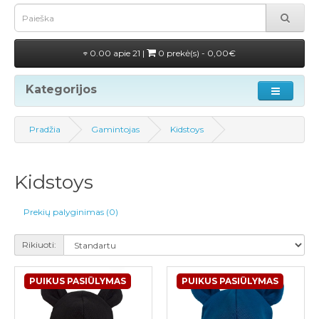
0.00 apie 21 |
0 prekė(s) - 0,00€
Kategorijos
Pradžia
Gamintojas
Kidstoys
Kidstoys
Prekių palyginimas (0)
Rikiuoti:
PUIKUS PASIŪLYMAS
PUIKUS PASIŪLYMAS