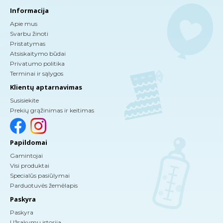
Informacija
Apie mus
Svarbu žinoti
Pristatymas
Atsiskaitymo būdai
Privatumo politika
Terminai ir sąlygos
Klientų aptarnavimas
Susisiekite
Prekių grąžinimas ir keitimas
Papildomai
Gamintojai
Visi produktai
Specialūs pasiūlymai
Parduotuvės žemėlapis
Paskyra
Paskyra
Užsakymų istorija