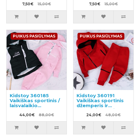
7,50€
15,00€
7,50€
15,00€
PUIKUS PASIŪLYMAS
PUIKUS PASIŪLYMAS
Kidstoy 360185
Kidstoy 360191
Vaikiškas sportinis /
Vaikiškas sportinis
laisvalaikio
džemperis ir
kostiumėlis
sportinės kelnės
(treningas)
44,00€
88,00€
24,00€
48,00€