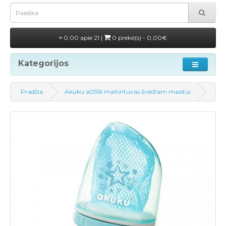
0.00 apie 21 |
0 prekė(s) - 0,00€
Kategorijos
Pradžia
Akuku a0516 maitintuvas šviežiam maistui