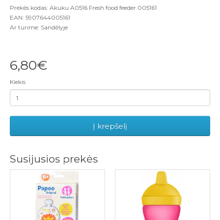
Prekės kodas: Akuku A0516 Fresh food feeder 005161
EAN: 5907644005161
Ar turime: Sandėlyje
6,80€
Kiekis
Į krepšelį
Susijusios prekės