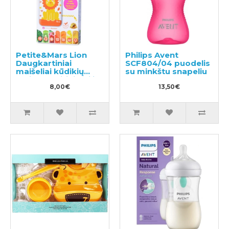
Petite&Mars Lion
Philips Avent
Daugkartiniai
SCF804/04 puodelis
maišeliai kūdikių
su minkštu snapeliu
maisto maitinimui ir
saugojimui 6vnt
8,00€
13,50€
150ml