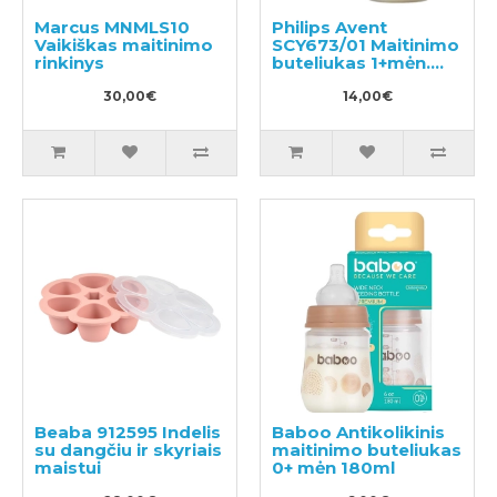
Marcus MNMLS10
Philips Avent
Vaikiškas maitinimo
SCY673/01 Maitinimo
rinkinys
buteliukas 1+mėn.
260ml
30,00€
14,00€
Beaba 912595 Indelis
Baboo Antikolikinis
su dangčiu ir skyriais
maitinimo buteliukas
maistui
0+ mėn 180ml