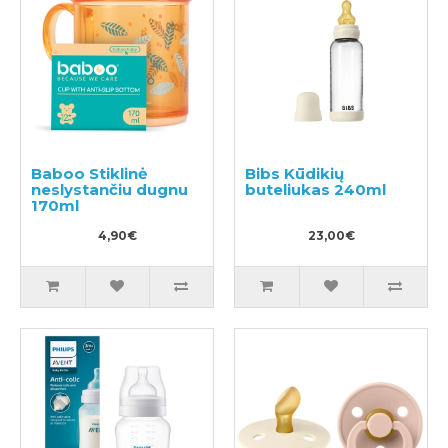
Baboo Stiklinė
Bibs Kūdikių
neslystančiu dugnu
buteliukas 240ml
170ml
4,90€
23,00€