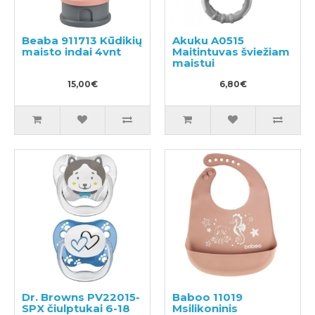
Beaba 911713 Kūdikių
Akuku A0515
maisto indai 4vnt
Maitintuvas šviežiam
maistui
15,00€
6,80€
Dr. Browns PV22015-
Baboo 11019
SPX čiulptukai 6-18
Msilikoninis