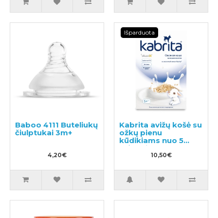
Išparduota
Baboo 4111 Buteliukų
Kabrita avižų košė su
čiulptukai 3m+
ožkų pienu
kūdikiams nuo 5
mėnesių 180g
4,20€
10,50€