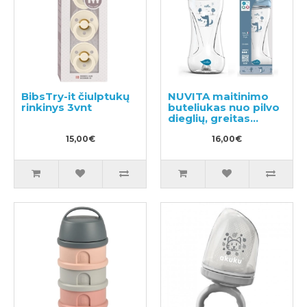
BibsTry-it čiulptukų
NUVITA maitinimo
rinkinys 3vnt
buteliukas nuo pilvo
dieglių, greitas
srautas 330ml
15,00€
16,00€