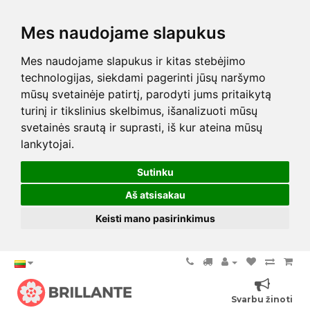
Mes naudojame slapukus
Mes naudojame slapukus ir kitas stebėjimo
technologijas, siekdami pagerinti jūsų naršymo
mūsų svetainėje patirtį, parodyti jums pritaikytą
turinį ir tikslinius skelbimus, išanalizuoti mūsų
svetainės srautą ir suprasti, iš kur ateina mūsų
lankytojai.
Sutinku
Aš atsisakau
Keisti mano pasirinkimus
Svarbu žinoti