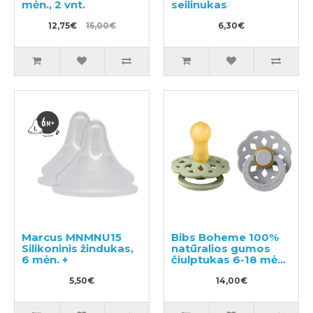
mėn., 2 vnt.
seilinukas
12,75€
15,00€
6,30€
Marcus MNMNU15
Bibs Boheme 100%
Silikoninis žindukas,
natūralios gumos
6 mėn. +
čiulptukas 6-18 mėn.
(2 vnt.).
5,50€
14,00€