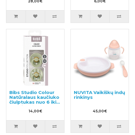
28,00€
6,00€
Bibs Studio Colour
NUVITA Vaikiškų indų
Natūralaus kaučiuko
rinkinys
čiulptukas nuo 6 iki
18 mėnesių 2vnt
14,00€
45,00€