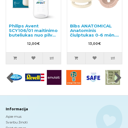
Philips Avent
Bibs ANATOMICAL
SCY106/01 maitinimo
Anatominis
buteliukas nuo pilvo
čiulptukas 0-6 mėn.
dieglių
2 vnt
12,00€
13,00€
Informacija
Apie mus
Svarbu žinoti
Pristatymas