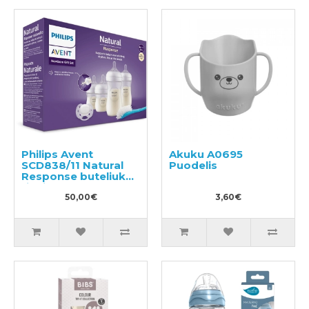
Philips Avent
Akuku A0695
SCD838/11 Natural
Puodelis
Response buteliukų
rinkinys
50,00€
3,60€