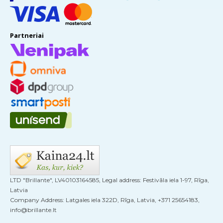
Partneriai
LTD "Brillante", LV40103164585, Legal address: Festivāla iela 1-97, Rīga,
Latvia
Company Address: Latgales iela 322D, Rīga, Latvia, +371 25654183,
info@brillante.lt