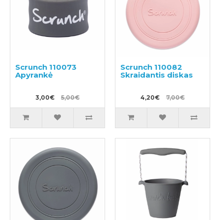
Scrunch 110073
Scrunch 110082
Apyrankė
Skraidantis diskas
3,00€
5,00€
4,20€
7,00€