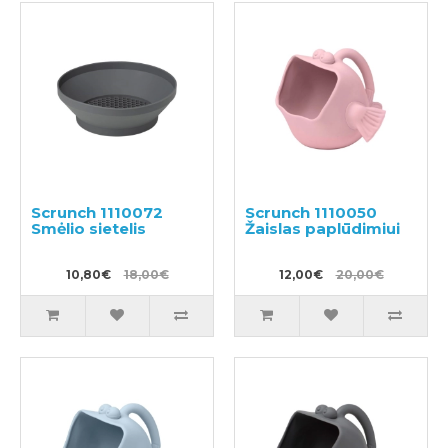
Scrunch 1110072
Scrunch 1110050
Smėlio sietelis
Žaislas paplūdimiui
10,80€
18,00€
12,00€
20,00€