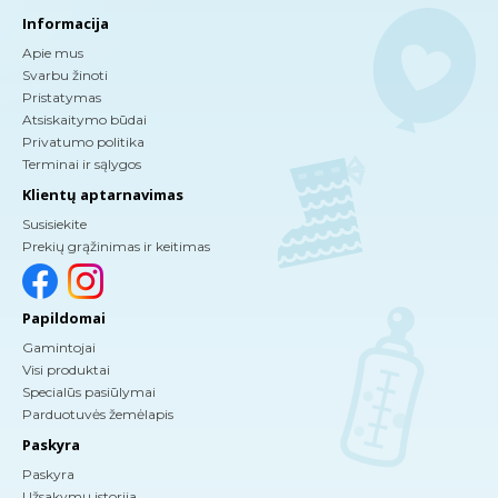
Informacija
Apie mus
Svarbu žinoti
Pristatymas
Atsiskaitymo būdai
Privatumo politika
Terminai ir sąlygos
Klientų aptarnavimas
Susisiekite
Prekių grąžinimas ir keitimas
Papildomai
Gamintojai
Visi produktai
Specialūs pasiūlymai
Parduotuvės žemėlapis
Paskyra
Paskyra
Užsakymų istorija