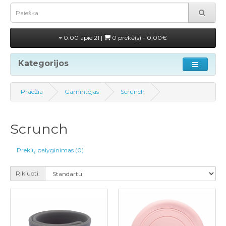
0.00 apie 21 |
0 prekė(s) - 0,00€
Kategorijos
Pradžia
Gamintojas
Scrunch
Scrunch
Prekių palyginimas (0)
Rikiuoti: