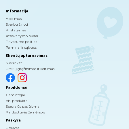
Informacija
Apie mus
Svarbu žinoti
Pristatymas
Atsiskaitymo būdai
Privatumo politika
Terminai ir sąlygos
Klientų aptarnavimas
Susisiekite
Prekių grąžinimas ir keitimas
Papildomai
Gamintojai
Visi produktai
Specialūs pasiūlymai
Parduotuvės žemėlapis
Paskyra
Paskyra