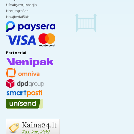
Užsakymų istorija
Norų sąrašas
Naujienlaiškis
Partneriai