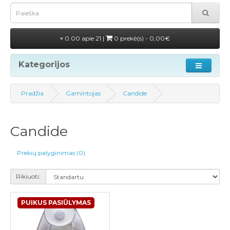
0.00 apie 21 |
0 prekė(s) - 0,00€
Kategorijos
Pradžia
Gamintojas
Candide
Candide
Prekių palyginimas (0)
Rikiuoti:
PUIKUS PASIŪLYMAS