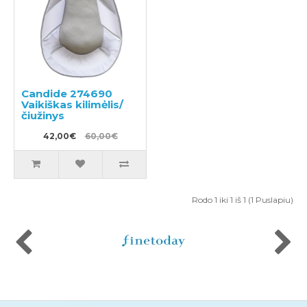
Candide 274690
Vaikiškas kilimėlis/
čiužinys
42,00€
60,00€
Rodo 1 iki 1 iš 1 (1 Puslapiu)