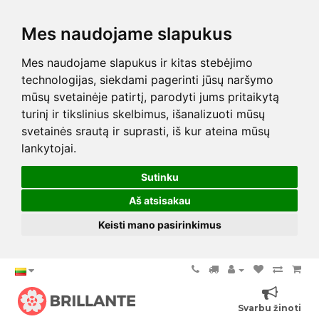
Mes naudojame slapukus
Mes naudojame slapukus ir kitas stebėjimo
technologijas, siekdami pagerinti jūsų naršymo
mūsų svetainėje patirtį, parodyti jums pritaikytą
turinį ir tikslinius skelbimus, išanalizuoti mūsų
svetainės srautą ir suprasti, iš kur ateina mūsų
lankytojai.
Sutinku
Aš atsisakau
Keisti mano pasirinkimus
Svarbu žinoti