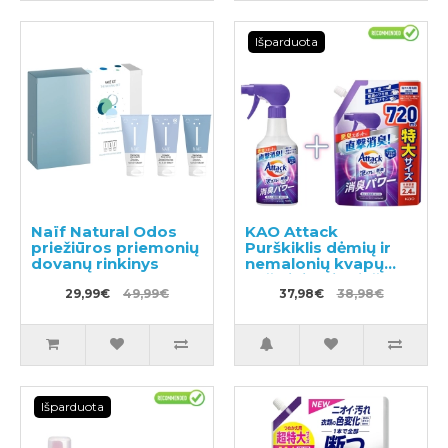
Išparduota
Naïf Natural Odos
KAO Attack
priežiūros priemonių
Purškiklis dėmių ir
dovanų rinkinys
nemalonių kvapų
pašalinimui prieš
29,99€
49,99€
skalbimą 300ml +
37,98€
38,98€
užpildas 720ml
Išparduota