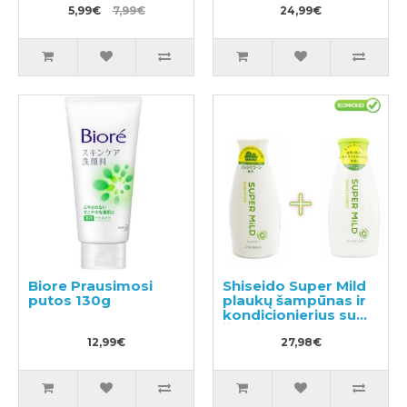
5,99€
7,99€
mentoliu 600ml
24,99€
Biore Prausimosi
Shiseido Super Mild
putos 130g
plaukų šampūnas ir
kondicionierius su
žolelių aromatu
12,99€
220ml
27,98€