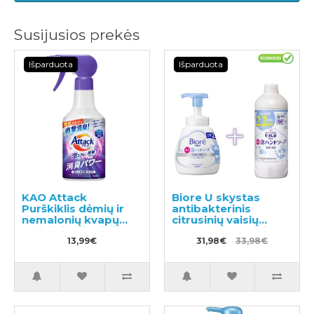
Susijusios prekės
Išparduota
Išparduota
KAO Attack
Biore U skystas
Purškiklis dėmių ir
antibakterinis
nemalonių kvapų
citrusinių vaisių
pašalinimui prieš
kvapo rankų muilas
skalbimą 300ml
13,99€
500ml + užpildas
31,98€
33,98€
450ml