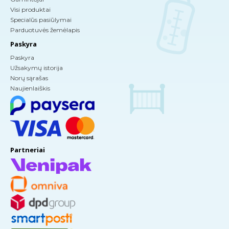
Visi produktai
Specialūs pasiūlymai
Parduotuvės žemėlapis
Paskyra
Paskyra
Užsakymų istorija
Norų sąrašas
Naujienlaiškis
Partneriai