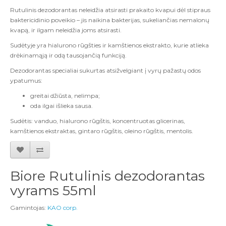
Rutulinis dezodorantas neleidžia atsirasti prakaito kvapui dėl stipraus
baktericidinio poveikio – jis naikina bakterijas, sukeliančias nemalonų
kvapą, ir ilgam neleidžia joms atsirasti.
Sudėtyje yra hialurono rūgšties ir kamštienos ekstrakto, kurie atlieka
drėkinamąją ir odą tausojančią funkciją.
Dezodorantas specialiai sukurtas atsižvelgiant į vyrų pažastų odos
ypatumus:
greitai džiūsta, nelimpa;
oda ilgai išlieka sausa.
Sudėtis:
vanduo, hialurono rūgštis, koncentruotas glicerinas,
kamštienos ekstraktas, gintaro rūgštis, oleino rūgštis, mentolis.
Biore Rutulinis dezodorantas
vyrams 55ml
Gamintojas:
KAO corp.