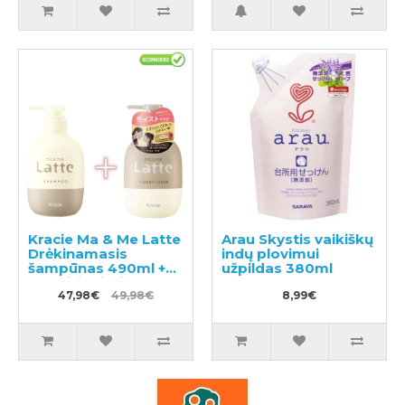
Kracie Ma & Me Latte
Arau Skystis vaikiškų
Drėkinamasis
indų plovimui
šampūnas 490ml +
užpildas 380ml
kondicionierius 490g
47,98€
49,98€
8,99€