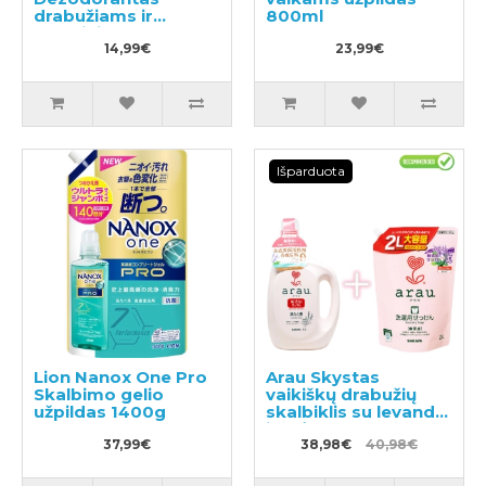
drabužiams ir
800ml
skalbiniams 350ml
14,99€
23,99€
Išparduota
Lion Nanox One Pro
Arau Skystas
Skalbimo gelio
vaikiškų drabužių
užpildas 1400g
skalbiklis su levandų
ir mėtų ekstraktu
37,99€
1200ml + papildymas
38,98€
40,98€
2000ml