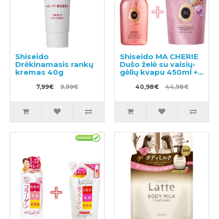
Shiseido
Shiseido MA CHERIE
Drėkinamasis rankų
Dušo želė su vaisių-
kremas 40g
gėlių kvapu 450ml +
užpildas 350ml
7,99€
9,99€
40,98€
44,98€