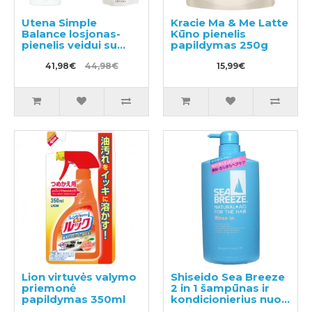
Utena Simple
Kracie Ma & Me Latte
Balance losjonas-
Kūno pienelis
pienelis veidui su
papildymas 250g
kolagenu 220ml +
užpildu 200ml
41,98€
44,98€
15,99€
Lion virtuvės valymo
Shiseido Sea Breeze
priemonė
2 in 1 šampūnas ir
papildymas 350ml
kondicionierius nuo
pleiskanų su