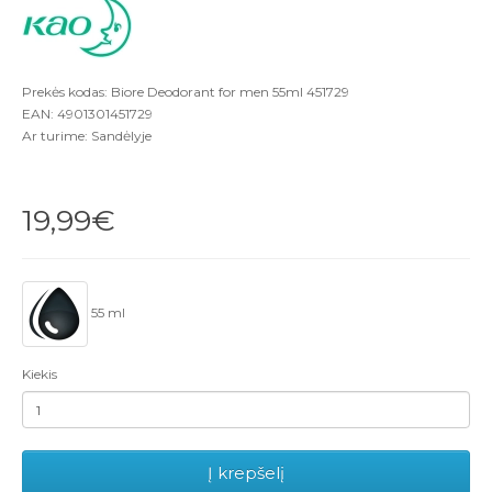
Prekės kodas: Biore Deodorant for men 55ml 451729
EAN: 4901301451729
Ar turime: Sandėlyje
19,99€
55 ml
Kiekis
Į krepšelį