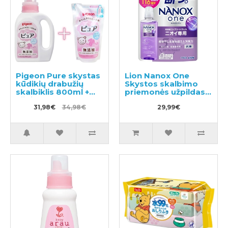
Pigeon Pure skystas
Lion Nanox One
kūdikių drabužių
Skystos skalbimo
skalbiklis 800ml +
priemonės užpildas
užpildas 720ml
1160g
31,98€
34,98€
29,99€