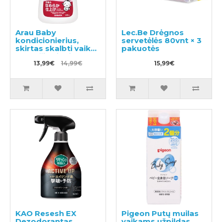
Arau Baby
Lec.Be Drėgnos
kondicionierius,
servetėlės 80vnt × 3
skirtas skalbti vaikų
pakuotės
drabužius ir kitus
skalbinius 480ml
13,99€
14,99€
15,99€
KAO Resesh EX
Pigeon Putų muilas
Dezodorantas
vaikams užpildas