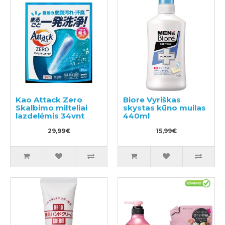
Kao Attack Zero
Biore Vyriškas
Skalbimo milteliai
skystas kūno muilas
lazdelėmis 34vnt
440ml
29,99€
15,99€