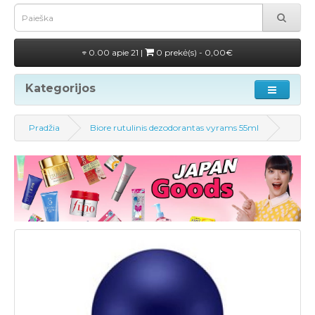
0.00 apie 21 |
0 prekė(s) - 0,00€
Kategorijos
Pradžia
Biore rutulinis dezodorantas vyrams 55ml