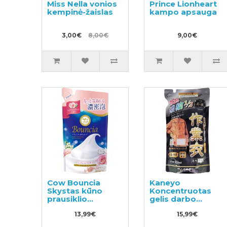
Miss Nella vonios
Prince Lionheart
kempinė-žaislas
kampo apsauga
3,00€
8,00€
9,00€
Cow Bouncia
Kaneyo
Skystas kūno
Koncentruotas
prausiklio
gelis darbo
užpildas 360ml
drabužių
13,99€
skalbimui,
15,99€
užpildas 450ml