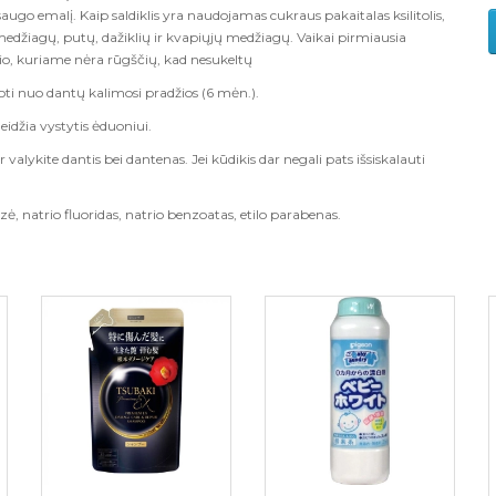
saugo emalį. Kaip saldiklis yra naudojamas cukraus pakaitalas ksilitolis,
edžiagų, putų, dažiklių ir kvapiųjų medžiagų. Vaikai pirmiausia
tolio, kuriame nėra rūgščių, kad nesukeltų
 nuo dantų kalimosi pradžios (6 mėn.).
eidžia vystytis ėduoniui.
r valykite dantis bei dantenas. Jei kūdikis dar negali pats išsiskalauti
liozė, natrio fluoridas, natrio benzoatas, etilo parabenas.