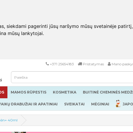
 siekdami pagerinti jūsų naršymo mūsų svetainėje patirtį, pa
eina mūsų lankytojai.
+371 25654183
Pristatymas
Mano pasky
ti
OS
MAMOS RŪPESTIS
KOSMETIKA
BUITINĖ CHEMINĖS MED
VAIKŲ DRABUŽIAI IR APATINIAI
SVEIKATAI
MĖGINIAI
JAPO
 mėn+ 40ml