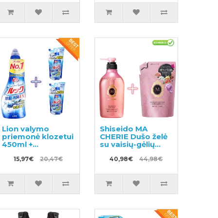
Lion valymo
Shiseido MA
priemonė klozetui
CHERIE Dušo želė
450ml +
su vaisių-gėlių
papildymas 2vnt
kvapu 450ml +
15,97€
20,47€
užpildas 350ml
40,98€
44,98€