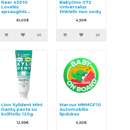
Reer 45010
BabyOno 072
Lovelės
Universalus
apsauginis
tinklelis nuo uodų
užtvaras
61,00€
4,50€
Lion Xylident Mint
Marcus MNMGF10
Dantų pasta su
Automobilio
ksilitoliu 120g
lipdukas
12,99€
4,50€