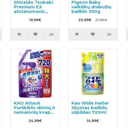
Shiseido Tsubaki
Pigeon Baby
Premium EX
vaikiškų drabužių
atstatomasis
baliklis 350g
šampūnas
pažeistiems
19,99€
20,99€
21,99€
plaukams,
užpildas 300ml
KAO Attack
Kao Wide Haiter
Purškiklis dėmių ir
Skystas baliklis,
nemalonių kvapų
užpildas 720ml
pašalinimui prieš
skalbimą užpildas
24,99€
14,99€
720ml