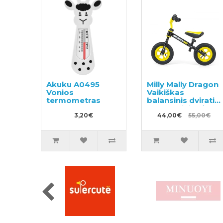
Akuku A0495
Milly Mally Dragon
Vonios
Vaikiškas
termometras
balansinis dviratis
su metaliniu rėmu
3,20€
ir pripučiamomis
44,00€
55,00€
padangomis