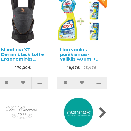
Manduca XT
Lion vonios
Denim black toffe
purškiamas-
Ergonominės
valiklis 400ml +
nešioklės
papildymas 2vnt
kūdikiams
170,00€
19,97€
25,47€