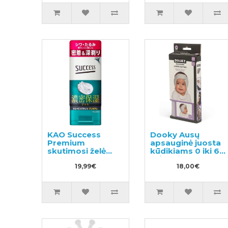
KAO Success
Dooky Ausų
Premium
apsauginė juosta
skutimosi želė
kūdikiams 0 iki 6
180g
mėnesių
19,99€
18,00€