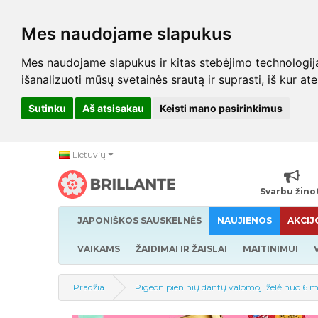
Mes naudojame slapukus
Mes naudojame slapukus ir kitas stebėjimo technologijas,
išanalizuoti mūsų svetainės srautą ir suprasti, iš kur at
Sutinku
Aš atsisakau
Keisti mano pasirinkimus
Lietuvių
Svarbu žino
JAPONIŠKOS SAUSKELNĖS
NAUJIENOS
AKCIJ
VAIKAMS
ŽAIDIMAI IR ŽAISLAI
MAITINIMUI
Pradžia
Pigeon pieninių dantų valomoji želė nuo 6