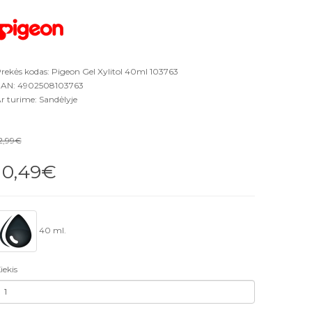
rekės kodas: Pigeon Gel Xylitol 40ml 103763
AN: 4902508103763
r turime: Sandėlyje
2,99€
10,49€
40 ml.
iekis