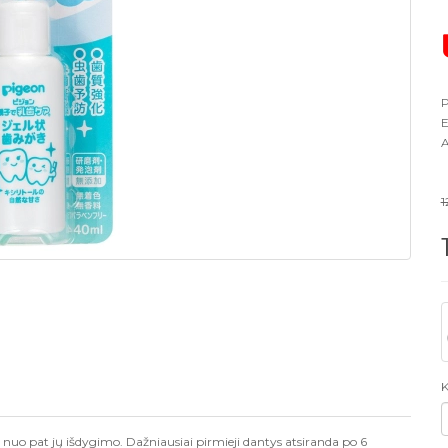
P
E
A
1
K
is nuo pat jų išdygimo. Dažniausiai pirmieji dantys atsiranda po 6