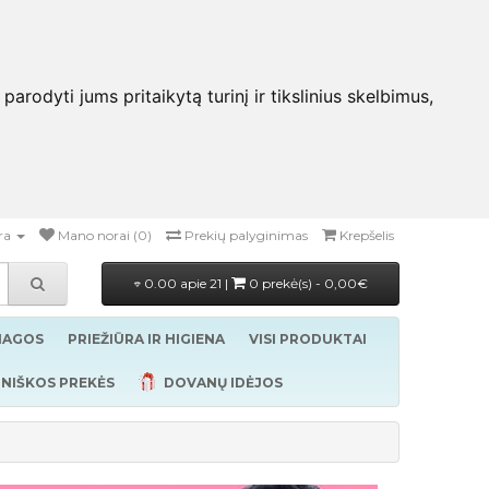
rodyti jums pritaikytą turinį ir tikslinius skelbimus,
ra
Mano norai (0)
Prekių palyginimas
Krepšelis
0.00 apie 21 |
0 prekė(s) - 0,00€
ŽIAGOS
PRIEŽIŪRA IR HIGIENA
VISI PRODUKTAI
NIŠKOS PREKĖS
DOVANŲ IDĖJOS