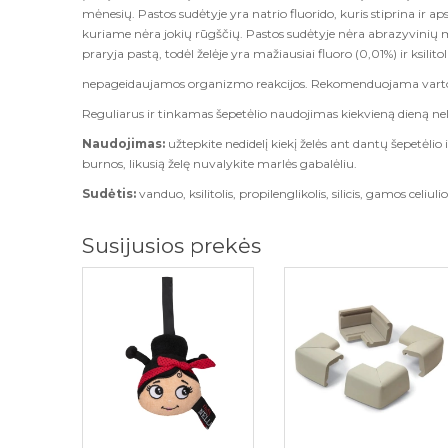
mėnesių. Pastos sudėtyje yra natrio fluorido, kuris stiprina ir ap
kuriame nėra jokių rūgščių. Pastos sudėtyje nėra abrazyvinių m
praryja pastą, todėl želėje yra mažiausiai fluoro (0,01%) ir ksili
nepageidaujamos organizmo reakcijos. Rekomenduojama vartoti
Reguliarus ir tinkamas šepetėlio naudojimas kiekvieną dieną nel
Naudojimas:
užtepkite nedidelį kiekį želės ant dantų šepetėlio i
burnos, likusią želę nuvalykite marlės gabalėliu.
Sudėtis:
vanduo, ksilitolis, propilenglikolis, silicis, gamos celiu
Susijusios prekės