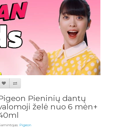
Pigeon Pieninių dantų
valomoji želė nuo 6 mėn+
40ml
amintojas:
Pigeon