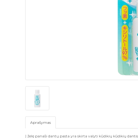
Aprašymas
Į želę panaši dantų pasta yra skirta valyti kūdikių kūdikių dant