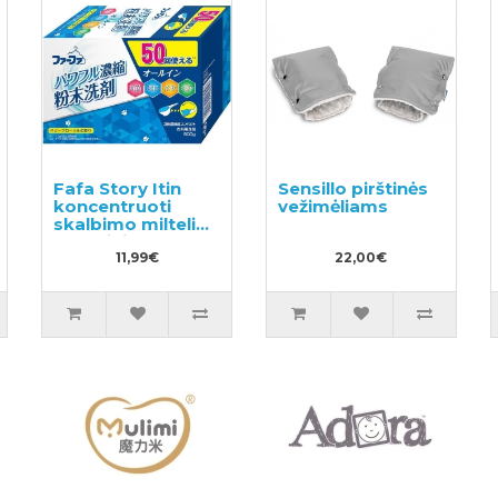
Fafa Story Itin
Sensillo pirštinės
koncentruoti
vežimėliams
skalbimo milteliai
su balinimo
efektu 500g
11,99€
22,00€