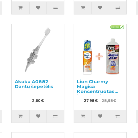
Akuku A0682
Lion Charmy
Dantų šepetėlis
Magica
Koncentruotas
indų ploviklis
2,60€
220ml +
27,98€
28,98€
papildymas
880ml