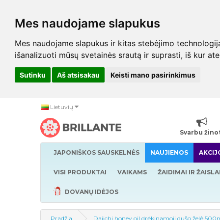
Mes naudojame slapukus
Mes naudojame slapukus ir kitas stebėjimo technologijas,
išanalizuoti mūsų svetainės srautą ir suprasti, iš kur at
Sutinku
Aš atsisakau
Keisti mano pasirinkimus
Lietuvių
Svarbu žino
JAPONIŠKOS SAUSKELNĖS
NAUJIENOS
AKCIJ
VISI PRODUKTAI
VAIKAMS
ŽAIDIMAI IR ŽAISLA
DOVANŲ IDĖJOS
Pradžia
Daiichi honey oil drėkinamoji dušo želė 500