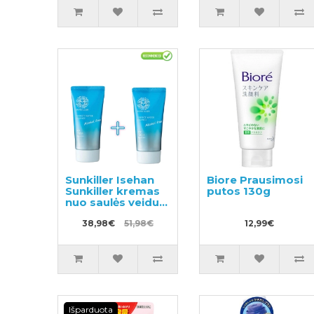
Sunkiller Isehan
Biore Prausimosi
Sunkiller kremas
putos 130g
nuo saulės veidui
SPF 50+ 50g 2vnt
38,98€
51,98€
12,99€
Išparduota