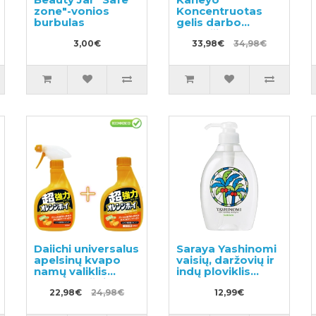
zone"-vonios
Koncentruotas
burbulas
gelis darbo
drabužių
3,00€
skalbimui 500ml +
33,98€
34,98€
užpildas 450ml
Daiichi universalus
Saraya Yashinomi
apelsinų kvapo
vaisių, daržovių ir
namų valiklis
indų ploviklis
400ml + užpildas
500ml
400ml
22,98€
24,98€
12,99€