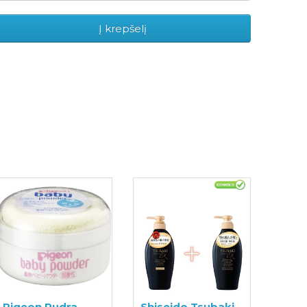
Į krepšelį
Pigeon Pudra
Shiseido Tsubaki