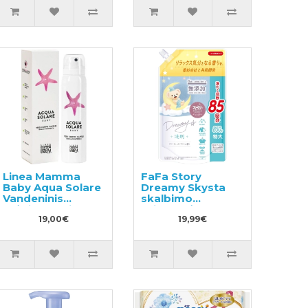
Linea Mamma
FaFa Story
Baby Aqua Solare
Dreamy Skysta
Vandeninis
skalbimo
drėkinamasis
priemonė,
purškiklis
19,00€
pildymas 850g
19,99€
kūdikiams 75ml