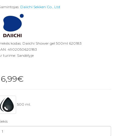
amintojas:
Daiichi Sekken Co., Ltd
rekės kodas: Daiichi Shower gel 500ml 620183
AN: 4902050620183
r turime: Sandėlyje
16,99€
500 ml.
iekis