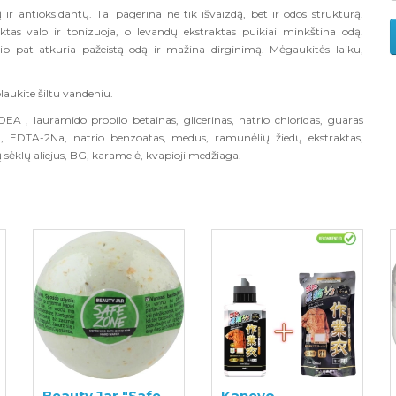
r antioksidantų. Tai pagerina ne tik išvaizdą, bet ir odos struktūrą.
tas valo ir tonizuoja, o levandų ekstraktas puikiai minkština odą.
aip pat atkuria pažeistą odą ir mažina dirginimą. Mėgaukitės laiku,
laukite šiltu vandeniu.
DEA , lauramido propilo betainas, glicerinas, natrio chloridas, guaras
ozė , EDTA-2Na, natrio benzoatas, medus, ramunėlių žiedų ekstraktas,
 sėklų aliejus, BG, karamelė, kvapioji medžiaga.
Beauty Jar "Safe
Kaneyo