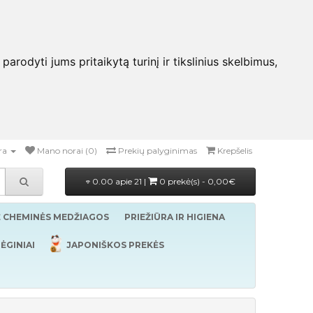
rodyti jums pritaikytą turinį ir tikslinius skelbimus,
ra
Mano norai (0)
Prekių palyginimas
Krepšelis
0.00 apie 21 |
0 prekė(s) - 0,00€
Ė CHEMINĖS MEDŽIAGOS
PRIEŽIŪRA IR HIGIENA
ĖGINIAI
JAPONIŠKOS PREKĖS