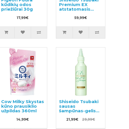
kūdikių odos
Premium EX
priežiūrai 30g
atstatomasis
šampūnas ir
17,99€
kondicionierius-
59,99€
kaukė
pažeistiems
plaukams 450ml
Cow Milky Skystas
Shiseido Tsubaki
kūno prausiklio
sausas
užpildas 360ml
šampūnas-gelis
su mėtų aromatu
14,99€
180ml
21,99€
29,99€