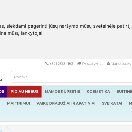
 siekdami pagerinti jūsų naršymo mūsų svetainėje patirtį, pa
eina mūsų lankytojai.
+371 25654183
Pristatymas
Mano pasky
ti
OS
PIGIAU NEBUS
MAMOS RŪPESTIS
KOSMETIKA
BUITIN
I
MAITINIMUI
VAIKŲ DRABUŽIAI IR APATINIAI
SVEIKATAI
M
ml