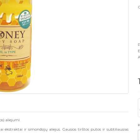
G
P
E
A
os)
aliejumi.
K
 ekstraktai ir simondsijų aliejus. Gausios tirštos putos ir subtiliausias