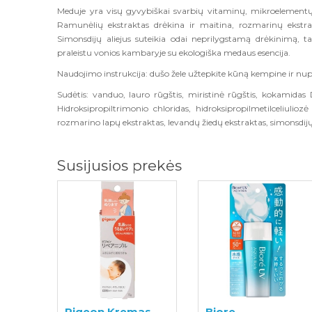
Meduje yra visų gyvybiškai svarbių vitaminų, mikroelementų i
Ramunėlių ekstraktas drėkina ir maitina, rozmarinų ekstrak
Simonsdijų aliejus suteikia odai neprilygstamą drėkinimą, t
praleistu vonios kambaryje su ekologiška medaus esencija.
Naudojimo instrukcija: dušo žele užtepkite kūną kempine ir nup
Sudėtis: vanduo, lauro rūgštis, miristinė rūgštis, kokamidas 
Hidroksipropiltrimonio chloridas, hidroksipropilmetilceliuli
rozmarino lapų ekstraktas, levandų žiedų ekstraktas, simonsdijų
Susijusios prekės
Pigeon Kremas
Biore