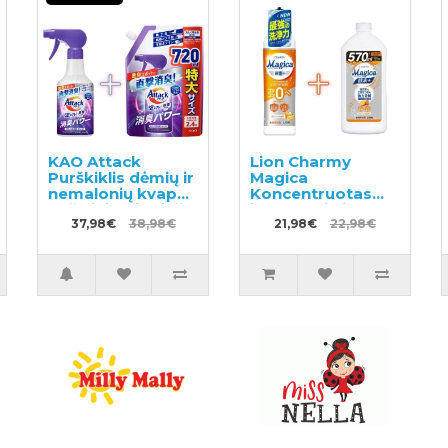
KAO Attack
Lion Charmy
Purškiklis dėmių ir
Magica
nemalonių kvapų
Koncentruotas
pašalinimui prieš
indų ploviklis
skalbimą 300ml +
37,98€
38,98€
220ml +
21,98€
22,98€
užpildas 720ml
papildymas 570ml