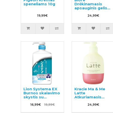
speneliams 10g
Drėkinamasis
apsauginis gelis
nuo saulės SPF50+
19,99€
70ml
24,99€
Lion Systema EX
Kracie Ma & Me
Burnos skalavimo
Latte
skystis su
Atkuriamasis
alkoholiu 900ml
šampūnas 490ml
16,99€
19,99€
24,99€