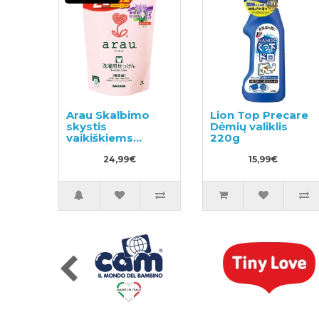
Arau Skalbimo
Lion Top Precare
skystis
Dėmių valiklis
vaikiškiems
220g
drabužiams su
levandų ir mėtų
24,99€
15,99€
ekstraktais,
užpildas 2000ml