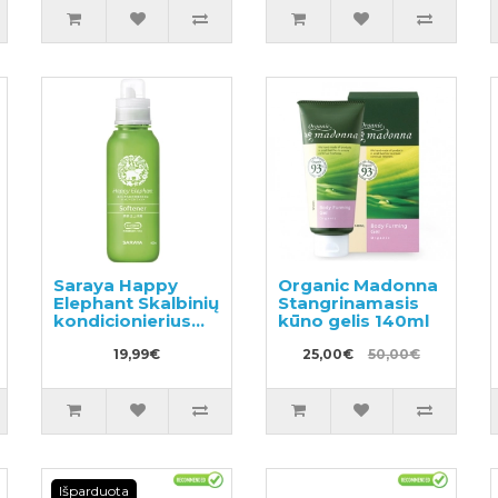
Saraya Happy
Organic Madonna
Elephant Skalbinių
Stangrinamasis
kondicionierius
kūno gelis 140ml
600ml
19,99€
25,00€
50,00€
Išparduota