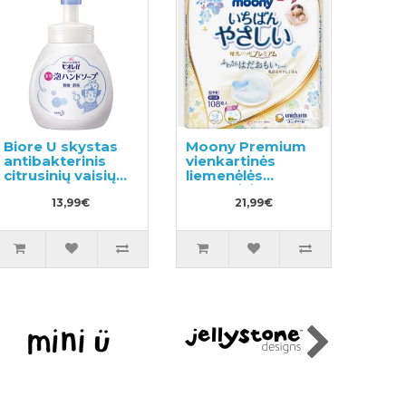
Biore U skystas
Moony Premium
antibakterinis
vienkartinės
citrusinių vaisių
liemenėlės
kvapo rankų
pagalvėlės,
muilas 250ml
13,99€
skirtos
21,99€
maitinančioms
motinoms 108vnt