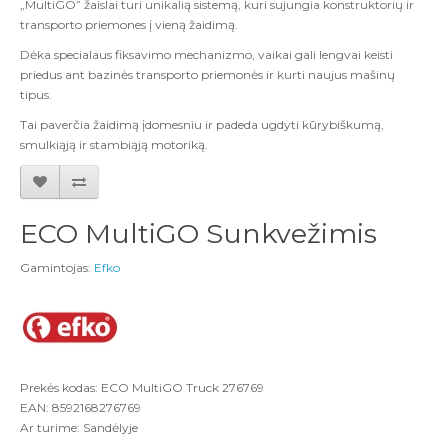
„MultiGO”
žaislai turi unikalią sistemą, kuri sujungia konstruktorių ir
transporto priemones į vieną žaidimą.
Dėka specialaus fiksavimo mechanizmo, vaikai gali lengvai keisti
priedus ant bazinės transporto priemonės ir kurti naujus mašinų
tipus.
Tai paverčia žaidimą įdomesniu ir padeda ugdyti kūrybiškumą,
smulkiąją ir stambiąją motoriką.
ECO MultiGO Sunkvežimis
Gamintojas:
Efko
Prekės kodas: ECO MultiGO Truck 276769
EAN: 8592168276769
Ar turime: Sandėlyje