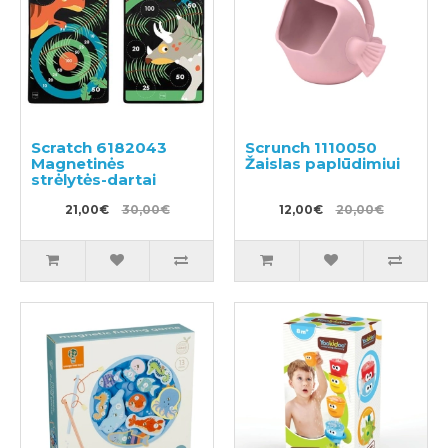
Scratch 6182043
Scrunch 1110050
Magnetinės
Žaislas paplūdimiui
strėlytės-dartai
21,00€
30,00€
12,00€
20,00€