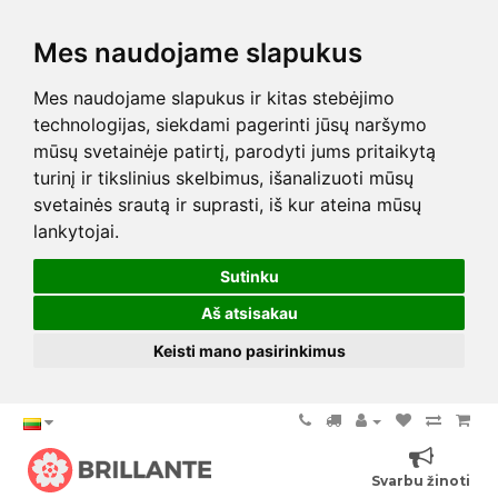
Mes naudojame slapukus
Mes naudojame slapukus ir kitas stebėjimo
technologijas, siekdami pagerinti jūsų naršymo
mūsų svetainėje patirtį, parodyti jums pritaikytą
turinį ir tikslinius skelbimus, išanalizuoti mūsų
svetainės srautą ir suprasti, iš kur ateina mūsų
lankytojai.
Sutinku
Aš atsisakau
Keisti mano pasirinkimus
Svarbu žinoti