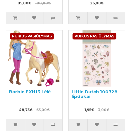
85,00€
100,00€
26,00€
PUIKUS PASIŪLYMAS
PUIKUS PASIŪLYMAS
Barbie FXH13 Lėlė
Little Dutch 100728
lipdukai
48,75€
65,00€
1,95€
3,00€