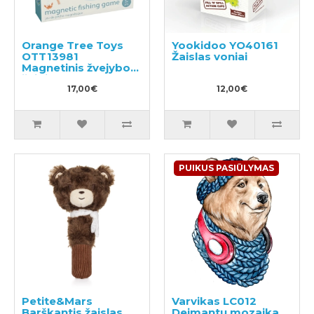
Orange Tree Toys
Yookidoo YO40161
OTT13981
Žaislas voniai
Magnetinis žvejybos
žaidimas
17,00€
12,00€
PUIKUS PASIŪLYMAS
Petite&Mars
Varvikas LC012
Barškantis žaislas
Deimantų mozaika