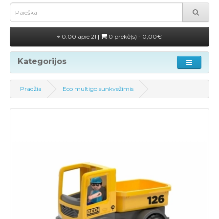
0.00 apie 21 |
0 prekė(s) - 0,00€
Kategorijos
Pradžia
Eco multigo sunkvežimis