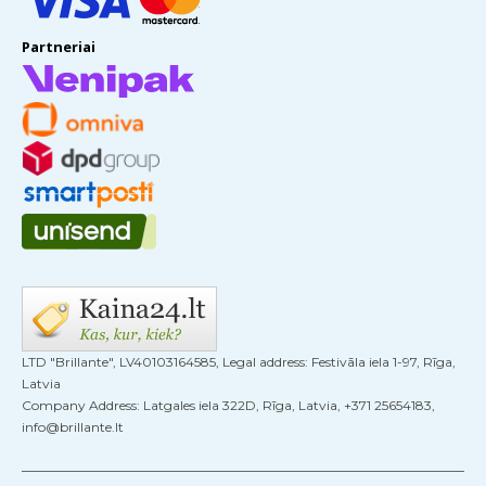
Partneriai
LTD "Brillante", LV40103164585, Legal address: Festivāla iela 1-97, Rīga,
Latvia
Company Address: Latgales iela 322D, Rīga, Latvia, +371 25654183,
info@brillante.lt