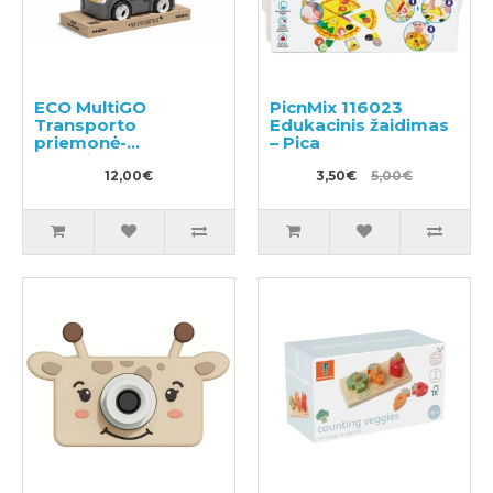
ECO MultiGO
PicnMix 116023
Transporto
Edukacinis žaidimas
priemonė-
– Pica
autocisterna
12,00€
3,50€
5,00€