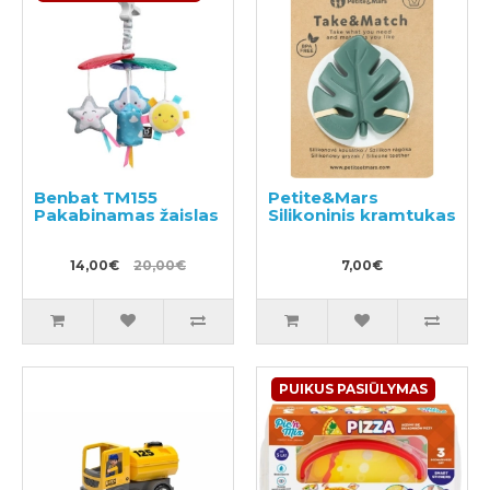
Benbat TM155
Petite&Mars
Pakabinamas žaislas
Silikoninis kramtukas
14,00€
20,00€
7,00€
PUIKUS PASIŪLYMAS