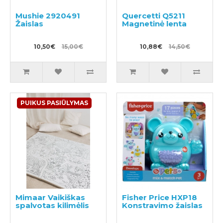
Mushie 2920491
Quercetti Q5211
Žaislas
Magnetinė lenta
10,50€
15,00€
10,88€
14,50€
PUIKUS PASIŪLYMAS
Mimaar Vaikiškas
Fisher Price HXP18
spalvotas kilimėlis
Konstravimo žaislas