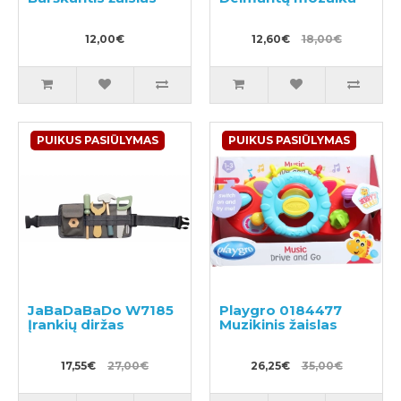
12,00€
12,60€
18,00€
PUIKUS PASIŪLYMAS
PUIKUS PASIŪLYMAS
JaBaDaBaDo W7185
Playgro 0184477
Įrankių diržas
Muzikinis žaislas
17,55€
27,00€
26,25€
35,00€