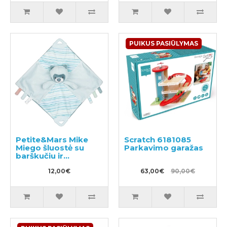
PUIKUS PASIŪLYMAS
Petite&Mars Mike
Scratch 6181085
Miego šluostė su
Parkavimo garažas
barškučiu ir
kramtuku
12,00€
63,00€
90,00€