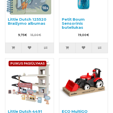
Little Dutch 125520
Petit Boum
Braižymo albumas
Sensorinis
buteliukas
9,75€
15,00€
19,00€
PUIKUS PASIŪLYMAS
Little Dutch 4491
ECO MultiGO