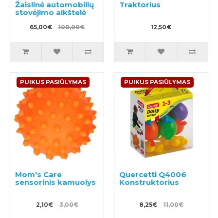
Žaislinė automobilių
Traktorius
stovėjimo aikštelė
65,00€
100,00€
12,50€
PUIKUS PASIŪLYMAS
PUIKUS PASIŪLYMAS
Mom's Care
Quercetti Q4006
sensorinis kamuolys
Konstruktorius
2,10€
3,00€
8,25€
11,00€