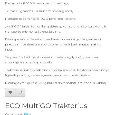
Pagaminta iš 100 % perdirbamų medžiagų.
Tvirtas ir ilgaamžis – sukurta žaisti daug metų.
Pakuotė pagaminta iš 100 % perdirbto kartono.
„MultiGO” žaislai turi unikalią sistemą, kuri sujungia konstruktorių ir
transporto priemones į vieną žaidimą.
Dėka specialaus fiksavimo mechanizmo, vaikai gali lengvai keisti
priedus ant bazinės transporto priemonės ir kurti naujus mašinų
tipus.
Tai paverčia žaidimą įdomesniu ir padeda ugdyti kūrybiškumą,
smulkiąją ir stambiąją motoriką.
Traktoriaus rinkinys išskirtine raudona spalva su traktoriaus vairuotojo
figūrėle pradžiugins visus jaunuosius mašinų entuziastus.
Rinkinyje yra figūrėlė, kurią puikiai tinka sodinti į traktoriaus kabiną.
ECO MultiGO Traktorius
Gamintojas:
Efko