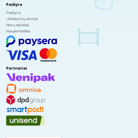
Paskyra
Paskyra
Užsakymų istorija
Norų sąrašas
Naujienlaiškis
Partneriai