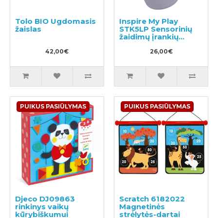
Tolo BIO Ugdomasis
Inspire My Play
žaislas
STK5LP Sensorinių
žaidimų įrankių
rinkinys
42,00€
26,00€
PUIKUS PASIŪLYMAS
PUIKUS PASIŪLYMAS
Djeco DJ09863
Scratch 6182022
rinkinys vaikų
Magnetinės
kūrybiškumui
strėlytės-dartai