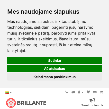
Mes naudojame slapukus
Mes naudojame slapukus ir kitas stebėjimo
technologijas, siekdami pagerinti jūsų naršymo
mūsų svetainėje patirtį, parodyti jums pritaikytą
turinį ir tikslinius skelbimus, išanalizuoti mūsų
svetainės srautą ir suprasti, iš kur ateina mūsų
lankytojai.
Sutinku
Aš atsisakau
Keisti mano pasirinkimus
Svarbu žinoti