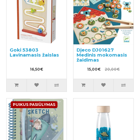
Goki 53803
Djeco DJ01627
Lavinamasis žaislas
Medinis mokomasis
žaidimas
16,50€
15,00€
20,00€
PUIKUS PASIŪLYMAS