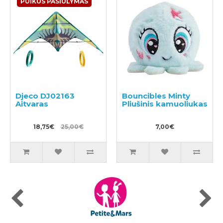
PUIKUS PASIŪLYMAS
Djeco DJ02163
Bouncibles Minty
Aitvaras
Pliušinis kamuoliukas
18,75€
25,00€
7,00€