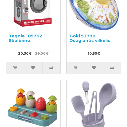
Tegole 105762
Goki 53780
Skalbimo
Dūzgiantis vilkelis
20,30€
29,00€
10,50€