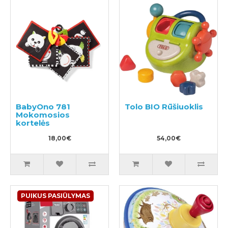
BabyOno 781
Tolo BIO Rūšiuoklis
Mokomosios
kortelės
18,00€
54,00€
PUIKUS PASIŪLYMAS