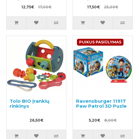
12,75€
17,00€
17,50€
25,00€
PUIKUS PASIŪLYMAS
Tolo BIO Įrankių
Ravensburger 11917
rinkinys
Paw Patrol 3D Puzle
26,50€
5,20€
8,00€