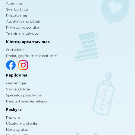
Apie mus
Svarbu žinoti
Pristatymas
Atsiskaitymo būdai
Privatumo politika
Terminai ir sąlygos
Klientų aptarnavimas
Susisiekite
Prekių grąžinimas ir keitimas
Papildomai
Gamintojai
Visi produktai
Specialūs pasiūlymai
Parduotuvės žemėlapis
Paskyra
Paskyra
Užsakymų istorija
Norų sąrašas