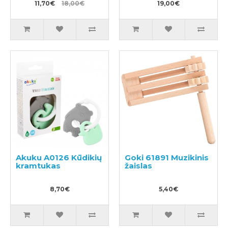
11,70€
18,00€
19,00€
Akuku A0126 Kūdikių
Goki 61891 Muzikinis
kramtukas
žaislas
8,70€
5,40€