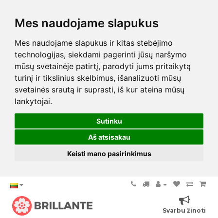
Mes naudojame slapukus
Mes naudojame slapukus ir kitas stebėjimo
technologijas, siekdami pagerinti jūsų naršymo
mūsų svetainėje patirtį, parodyti jums pritaikytą
turinį ir tikslinius skelbimus, išanalizuoti mūsų
svetainės srautą ir suprasti, iš kur ateina mūsų
lankytojai.
Sutinku
Aš atsisakau
Keisti mano pasirinkimus
Svarbu žinoti