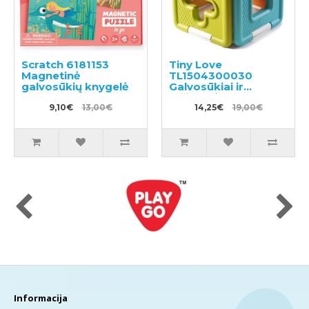
Scratch 6181153
Tiny Love
Magnetinė
TL1504300030
galvosūkių knygelė
Galvosūkiai ir
rūšiuoklė
9,10€
13,00€
14,25€
19,00€
Informacija