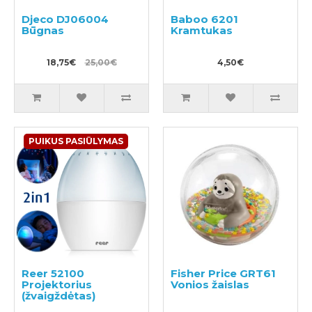
Djeco DJ06004
Baboo 6201
Būgnas
Kramtukas
18,75€
25,00€
4,50€
PUIKUS PASIŪLYMAS
Reer 52100
Fisher Price GRT61
Projektorius
Vonios žaislas
(žvaigždėtas)