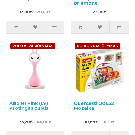
priemonė
13,00€
20,00€
25,00€
PUIKUS PASIŪLYMAS
PUIKUS PASIŪLYMAS
Alilo R1 Pink (LV)
Quercetti Q0952
Protingas zuikis
Mozaika
35,20€
44,00€
10,88€
14,50€