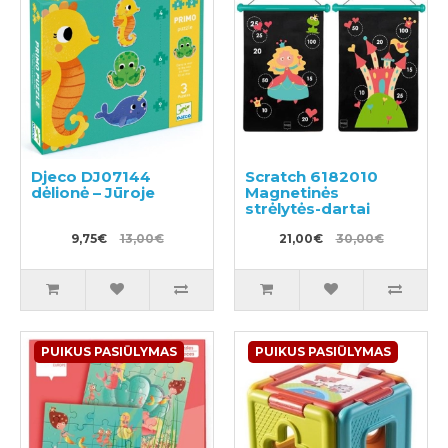
Djeco DJ07144
Scratch 6182010
dėlionė – Jūroje
Magnetinės
strėlytės-dartai
9,75€
13,00€
21,00€
30,00€
PUIKUS PASIŪLYMAS
PUIKUS PASIŪLYMAS