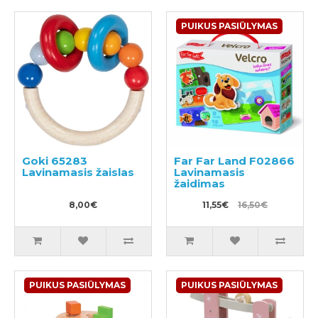
PUIKUS PASIŪLYMAS
Goki 65283
Far Far Land F02866
Lavinamasis žaislas
Lavinamasis
žaidimas
8,00€
11,55€
16,50€
PUIKUS PASIŪLYMAS
PUIKUS PASIŪLYMAS