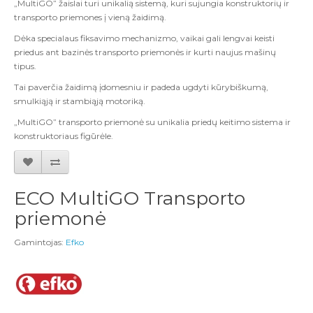
„MultiGO” žaislai turi unikalią sistemą, kuri sujungia konstruktorių ir
transporto priemones į vieną žaidimą.
Dėka specialaus fiksavimo mechanizmo, vaikai gali lengvai keisti
priedus ant bazinės transporto priemonės ir kurti naujus mašinų
tipus.
Tai paverčia žaidimą įdomesniu ir padeda ugdyti kūrybiškumą,
smulkiąją ir stambiąją motoriką.
„MultiGO” transporto priemonė su unikalia priedų keitimo sistema ir
konstruktoriaus figūrėle.
ECO MultiGO Transporto
priemonė
Gamintojas:
Efko