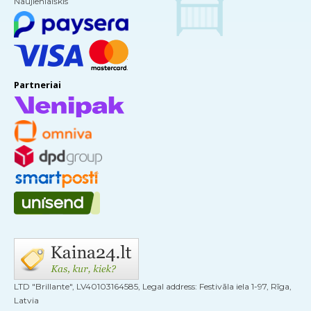
Naujienlaiškis
Partneriai
LTD "Brillante", LV40103164585, Legal address: Festivāla iela 1-97, Rīga,
Latvia