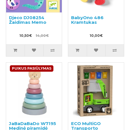
Djeco DJ08254
BabyOno 486
Žaidimas Memo
Kramtukas
10,50€
14,00€
10,00€
PUIKUS PASIŪLYMAS
JaBaDaBaDo W7195
ECO MultiGO
Medinė piramidė
Transporto