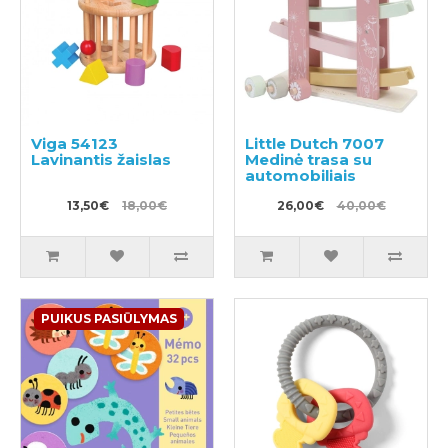
Viga 54123
Little Dutch 7007
Lavinantis žaislas
Medinė trasa su
automobiliais
13,50€
18,00€
26,00€
40,00€
PUIKUS PASIŪLYMAS