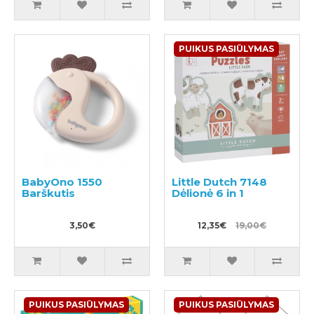
PUIKUS PASIŪLYMAS
BabyOno 1550
Little Dutch 7148
Barškutis
Dėlionė 6 in 1
3,50€
12,35€
19,00€
PUIKUS PASIŪLYMAS
PUIKUS PASIŪLYMAS