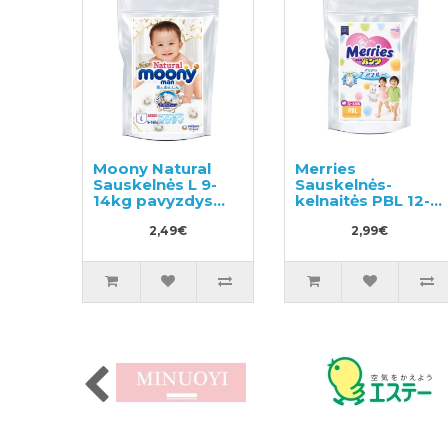
Moony Natural
Merries
Sauskelnės L 9-
Sauskelnės-
14kg pavyzdys
kelnaitės PBL 12-
3vnt
22kg, pavyzdys
2,49€
3vnt
2,99€