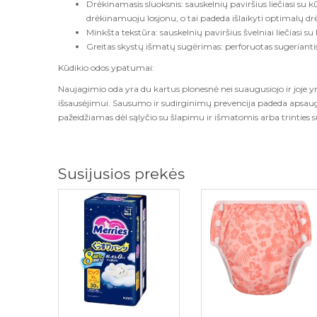
Drėkinamasis sluoksnis: sauskelnių paviršius liečiasi su k
drėkinamuoju losjonu, o tai padeda išlaikyti optimalų dr
Minkšta tekstūra: sauskelnių paviršius švelniai liečiasi s
Greitas skystų išmatų sugėrimas: perforuotas sugeriantis 
Kūdikio odos ypatumai:
Naujagimio oda yra du kartus plonesnė nei suaugusiojo ir joje yr
išsausėjimui. Sausumo ir sudirginimų prevencija padeda apsaug
pažeidžiamas dėl sąlyčio su šlapimu ir išmatomis arba trinties 
Susijusios prekės