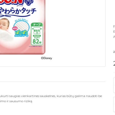
P
E
A
2
kurti saugias vienkartines sauskelnes, kurias būtų galima naudoti be
imo ir sausumo riziką.