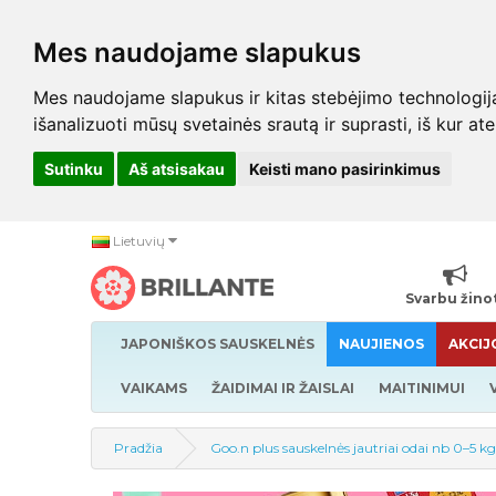
Mes naudojame slapukus
Mes naudojame slapukus ir kitas stebėjimo technologijas,
išanalizuoti mūsų svetainės srautą ir suprasti, iš kur at
Sutinku
Aš atsisakau
Keisti mano pasirinkimus
Lietuvių
Svarbu žino
JAPONIŠKOS SAUSKELNĖS
NAUJIENOS
AKCIJ
VAIKAMS
ŽAIDIMAI IR ŽAISLAI
MAITINIMUI
Pradžia
Goo.n plus sauskelnės jautriai odai nb 0–5 k