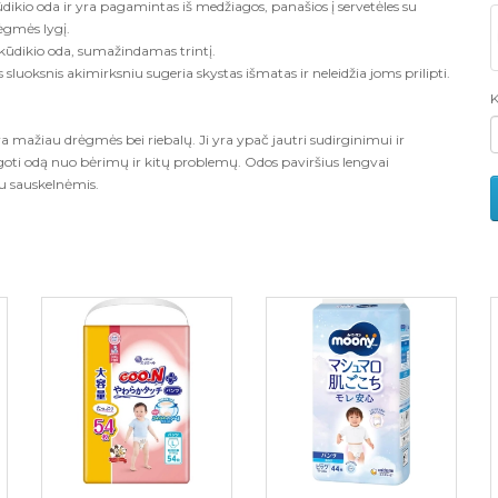
ūdikio oda ir yra pagamintas iš medžiagos, panašios į servetėles su
ėgmės lygį.
u kūdikio oda, sumažindamas trintį.
sluoksnis akimirksniu sugeria skystas išmatas ir neleidžia joms prilipti.
K
a mažiau drėgmės bei riebalų. Ji yra ypač jautri sudirginimui ir
oti odą nuo bėrimų ir kitų problemų. Odos paviršius lengvai
su sauskelnėmis.