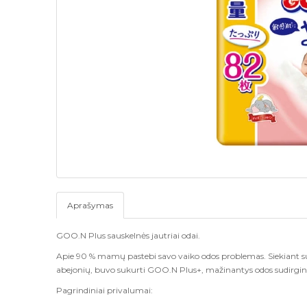
Aprašymas
GOO.N Plus sauskelnės jautriai odai.
Apie 90 % mamų pastebi savo vaiko odos problemas. Siekiant su
abejonių, buvo sukurti GOO.N Plus+, mažinantys odos sudirgin
Pagrindiniai privalumai: