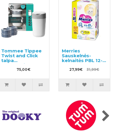
Tommee Tippee
Merries
Twist and Click
Sauskelnės-
talpa
kelnaitės PBL 12-
sauskelnėms + 4
22kg 46vnt
pakaitinės
75,00€
27,99€
31,99€
kasetės