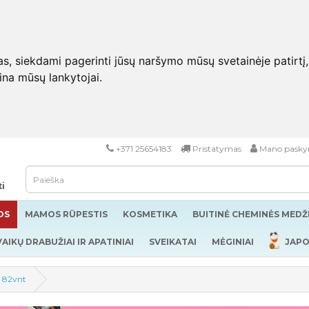
 siekdami pagerinti jūsų naršymo mūsų svetainėje patirtį, pa
eina mūsų lankytojai.
+371 25654183
Pristatymas
Mano pasky
ti
OS
MAMOS RŪPESTIS
KOSMETIKA
BUITINĖ CHEMINĖS MED
VAIKŲ DRABUŽIAI IR APATINIAI
SVEIKATAI
MĖGINIAI
JAPO
g 82vnt