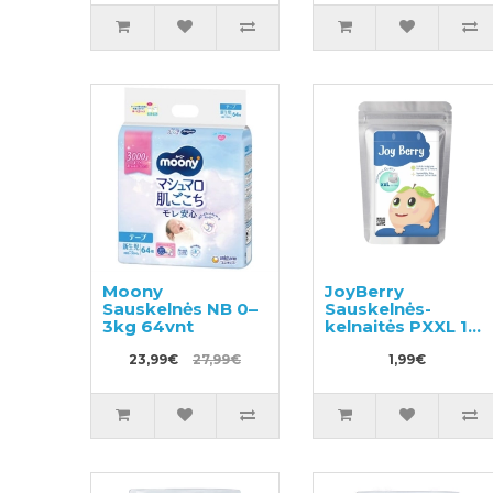
S 8-11kg
Moony
JoyBerry
Sauskelnės NB 0–
Sauskelnės-
3kg 64vnt
kelnaitės PXXL 15-
28kg pavyzdys
23,99€
27,99€
3vnt
1,99€