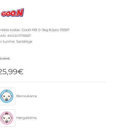
rekės kodas: GooN NB 0-5kg 82pcs 115567
AN: 4902011115567
r turime: Sandėlyje
9,99€
25,99€
Berniukams
Mergaitėms