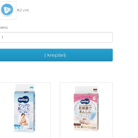
82 vnt.
iekis
Į krepšelį