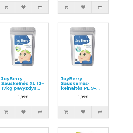
JoyBerry
JoyBerry
Sauskelnės XL 12–
Sauskelnės-
17kg pavyzdys
kelnaitės PL 9–
3vnt
14kg pavyzdys
1,99€
3vnt
1,99€