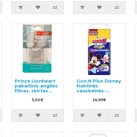
Prince Lionheart
Goo.N Plus Disney
pakaitinis anglies
Naktinės
filtras, skirtas
sauskelnės-
Twist'R 2vnt
kelnaitės BIG 13-
5,00€
28 kg 30vnt
26,99€