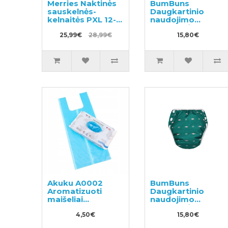
Merries Naktinės
BumBuns
sauskelnės-
Daugkartinio
kelnaitės PXL 12-
naudojimo
22kg 30vnt
sauskelnės
25,99€
28,99€
plaukimui ir
15,80€
tualeto mokymui
S 8-11kg
Akuku A0002
BumBuns
Aromatizuoti
Daugkartinio
maišeliai
naudojimo
panaudotoms
sauskelnės
sauskelnėms
4,50€
plaukimui ir
15,80€
100vnt
tualeto mokymui