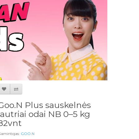
Goo.N Plus sauskelnės
jautriai odai NB 0–5 kg
82vnt
amintojas:
GOO.N