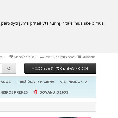
rodyti jums pritaikytą turinį ir tikslinius skelbimus,
ra
Mano norai (0)
Prekių palyginimas
Krepšelis
0.00 apie 21 |
0 prekė(s) - 0,00€
ŽIAGOS
PRIEŽIŪRA IR HIGIENA
VISI PRODUKTAI
NIŠKOS PREKĖS
DOVANŲ IDĖJOS