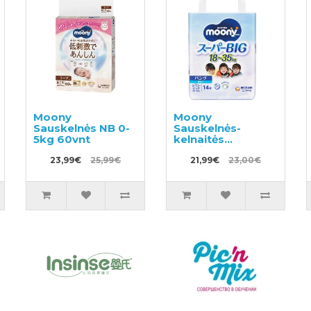
Moony
Moony
Sauskelnės NB 0-
Sauskelnės-
5kg 60vnt
kelnaitės
berniukams BIG
23,99€
25,99€
Boy 18-35kg 14vnt
21,99€
23,00€