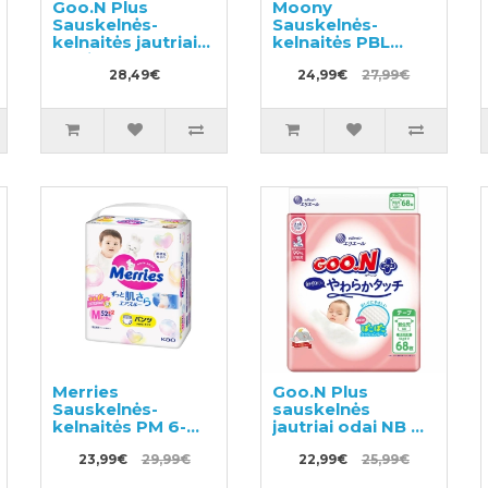
Goo.N Plus
Moony
Sauskelnės-
Sauskelnės-
kelnaitės jautriai
kelnaitės PBL
odai L 9–14 kg
boys 12-22kg
54vnt
28,49€
44vnt
24,99€
27,99€
Merries
Goo.N Plus
Sauskelnės-
sauskelnės
kelnaitės PM 6-
jautriai odai NB 0–
11kg 54vnt
5 kg 68vnt
23,99€
29,99€
22,99€
25,99€