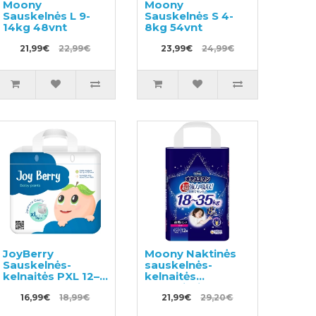
Moony
Moony
Sauskelnės L 9-
Sauskelnės S 4-
14kg 48vnt
8kg 54vnt
21,99€
22,99€
23,99€
24,99€
JoyBerry
Moony Naktinės
Sauskelnės-
sauskelnės-
kelnaitės PXL 12–
kelnaitės
17kg 38vnt
mergaitei BIG 18-
16,99€
18,99€
35kg 12vnt
21,99€
29,20€