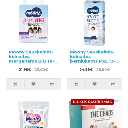
Moony Sauskelnės-
Moony Sauskelnės-
kelnaitės
kelnaitės
mergaitėms BIG 18-
berniukams PXL 13-
35kg 14vnt
28kg 26vnt
21,99€
23,00€
24,99€
26,00€
PUIKUS PASIŪLYMAS