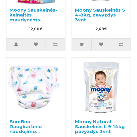
Moony Sauskelnės-
Moony Sauskelnės S
kelnaitės
4-8kg, pavyzdys
maudynėms
3vnt
mergaitėms PM 6-
12kg 3vnt
12,00€
2,49€
BumBun
Moony Natural
Daugkartinio
Sauskelnės L 9-14kg
naudojimo
pavyzdys 3vnt
sauskelnės