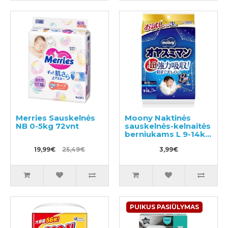
Merries Sauskelnės
Moony Naktinės
NB 0-5kg 72vnt
sauskelnės-kelnaitės
berniukams L 9-14kg
3vnt
19,99€
25,49€
3,99€
PUIKUS PASIŪLYMAS