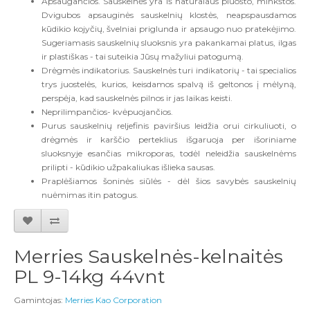
Apsaugančios. Sauskelnės yra iš natūralaus pluošto, minkštos.
Dvigubos apsauginės sauskelnių klostės, neapspausdamos
kūdikio kojyčių, švelniai priglunda ir apsaugo nuo pratekėjimo.
Sugeriamasis sauskelnių sluoksnis yra pakankamai platus, ilgas
ir plastiškas - tai suteikia Jūsų mažyliui patogumą.
Drėgmės indikatorius. Sauskelnės turi indikatorių - tai specialios
trys juostelės, kurios, keisdamos spalvą iš geltonos į mėlyną,
perspėja, kad sauskelnės pilnos ir jas laikas keisti.
Neprilimpančios- kvėpuojančios.
Purus sauskelnių reljefinis paviršius leidžia orui cirkuliuoti, o
drėgmės ir karščio perteklius išgaruoja per išoriniame
sluoksnyje esančias mikroporas, todėl neleidžia sauskelnėms
prilipti - kūdikio užpakaliukas išlieka sausas.
Praplėšiamos šoninės siūlės - dėl šios savybės sauskelnių
nuėmimas itin patogus.
Merries Sauskelnės-kelnaitės
PL 9-14kg 44vnt
Gamintojas:
Merries Kao Corporation