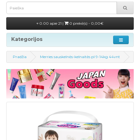
0.00 apie 21 |
0 prekė(s) - 0,00€
Kategorijos
Pradžia
Merries sauskelnės-kelnaitės pl 9-14kg 44vnt