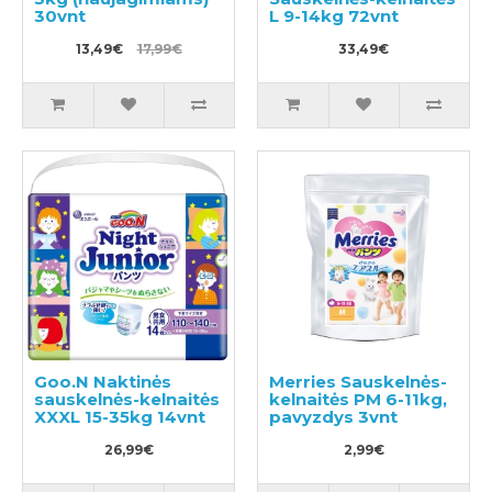
30vnt
L 9-14kg 72vnt
13,49€
17,99€
33,49€
Goo.N Naktinės
Merries Sauskelnės-
sauskelnės-kelnaitės
kelnaitės PM 6-11kg,
XXXL 15-35kg 14vnt
pavyzdys 3vnt
26,99€
2,99€