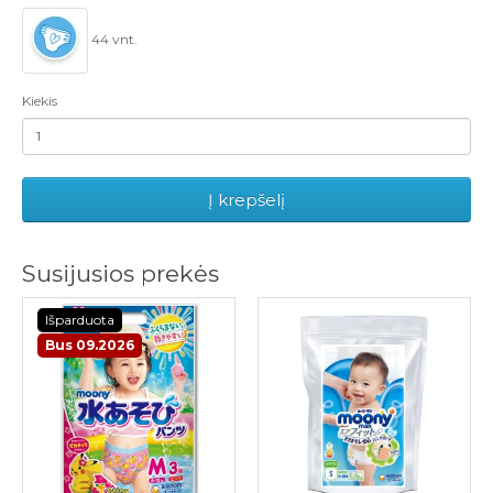
44 vnt.
Kiekis
Į krepšelį
Susijusios prekės
Išparduota
Bus 09.2026