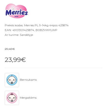
Prekės kodas: Merries PL 9-14kg 44pcs 425874
EAN: 4901301425874, B0BZVWYLWP
Ar turime: Sandėlyje
29,49€
23,99€
Berniukams
Mergaitėms