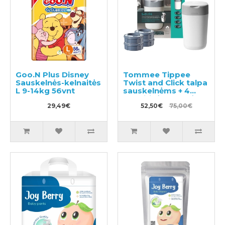
Goo.N Plus Disney
Tommee Tippee
Sauskelnės-kelnaitės
Twist and Click talpa
L 9-14kg 56vnt
sauskelnėms + 4
pakaitinės kasetės
29,49€
52,50€
75,00€