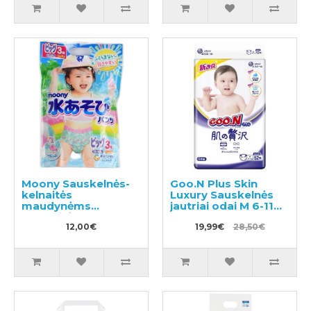
Moony Sauskelnės-
Goo.N Plus Skin
kelnaitės
Luxury Sauskelnės
maudynėms
jautriai odai M 6-11
mergaitėms PBL 12-
kg 52vnt
22kg 3vnt
12,00€
19,99€
28,50€