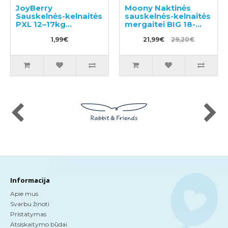
JoyBerry
Moony Naktinės
Sauskelnės-kelnaitės
sauskelnės-kelnaitės
PXL 12–17kg
mergaitei BIG 18-
pavyzdys 3vnt
35kg 12vnt
1,99€
21,99€
29,20€
Informacija
Apie mus
Svarbu žinoti
Pristatymas
Atsiskaitymo būdai