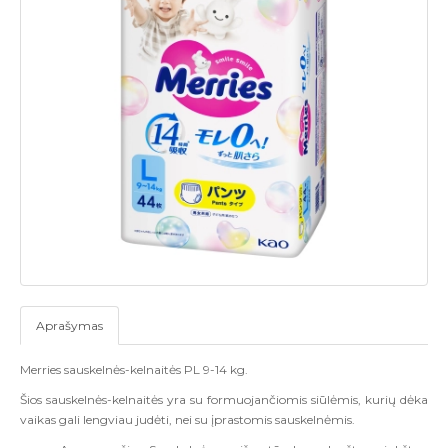
Aprašymas
Merries sauskelnės-kelnaitės PL 9-14 kg.
Šios sauskelnės-kelnaitės yra su formuojančiomis siūlėmis, kurių dėka
vaikas gali lengviau judėti, nei su įprastomis sauskelnėmis.