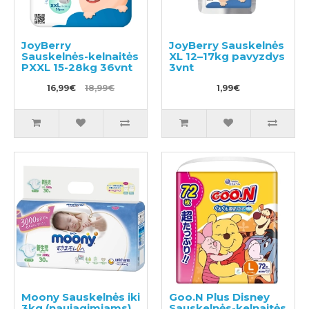
JoyBerry
JoyBerry Sauskelnės
Sauskelnės-kelnaitės
XL 12–17kg pavyzdys
PXXL 15-28kg 36vnt
3vnt
16,99€
18,99€
1,99€
Moony Sauskelnės iki
Goo.N Plus Disney
3kg (naujagimiams)
Sauskelnės-kelnaitės