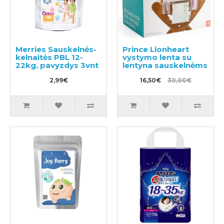
Merries Sauskelnės-
Prince Lionheart
kelnaitės PBL 12-
vystymo lenta su
22kg, pavyzdys 3vnt
lentyna sauskelnėms
2,99€
16,50€
30,00€