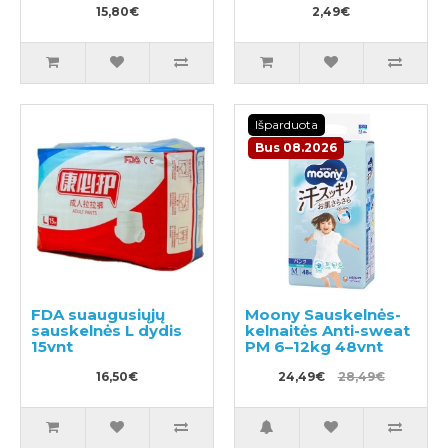
plaukimui ir tualeto
15,80€
2,49€
mokymui M 11-15kg
Išparduota
Bus 08.2026
FDA suaugusiųjų
Moony Sauskelnės-
sauskelnės L dydis
kelnaitės Anti-sweat
15vnt
PM 6–12kg 48vnt
16,50€
24,49€
28,49€