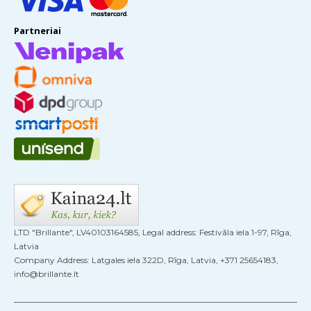
Partneriai
LTD "Brillante", LV40103164585, Legal address: Festivāla iela 1-97, Rīga,
Latvia
Company Address: Latgales iela 322D, Rīga, Latvia, +371 25654183,
info@brillante.lt