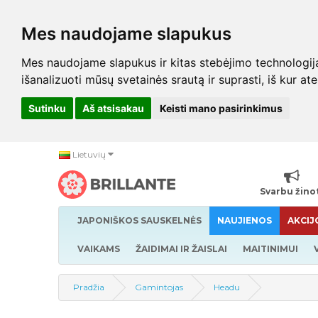
Mes naudojame slapukus
Mes naudojame slapukus ir kitas stebėjimo technologijas,
išanalizuoti mūsų svetainės srautą ir suprasti, iš kur at
Sutinku
Aš atsisakau
Keisti mano pasirinkimus
Lietuvių
Svarbu žino
JAPONIŠKOS SAUSKELNĖS
NAUJIENOS
AKCIJ
VAIKAMS
ŽAIDIMAI IR ŽAISLAI
MAITINIMUI
Pradžia
Gamintojas
Headu