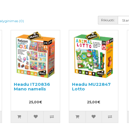
Rikiuoti:
alyginimas (0)
Headu IT20836
Headu MU22847
Mano namelis
Lotto
25,00€
25,00€