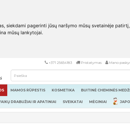
 siekdami pagerinti jūsų naršymo mūsų svetainėje patirtį, pa
eina mūsų lankytojai.
+371 25654183
Pristatymas
Mano pasky
ti
OS
MAMOS RŪPESTIS
KOSMETIKA
BUITINĖ CHEMINĖS MED
VAIKŲ DRABUŽIAI IR APATINIAI
SVEIKATAI
MĖGINIAI
JAPO