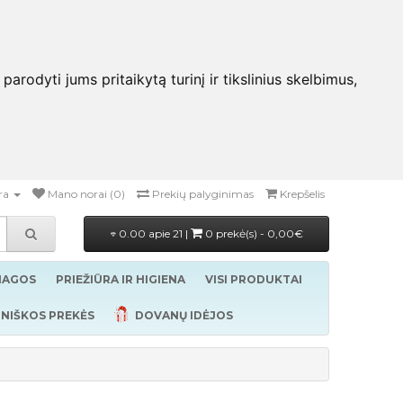
rodyti jums pritaikytą turinį ir tikslinius skelbimus,
ra
Mano norai (0)
Prekių palyginimas
Krepšelis
0.00 apie 21 |
0 prekė(s) - 0,00€
ŽIAGOS
PRIEŽIŪRA IR HIGIENA
VISI PRODUKTAI
NIŠKOS PREKĖS
DOVANŲ IDĖJOS