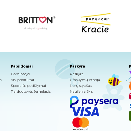
Papildomai
Paskyra
P
Gamintojai
Paskyra
s
Visi produktai
Užsakymų istorija
Specialūs pasiūlymai
Norų sąrašas
Parduotuvės žemėlapis
Naujienlaiškis