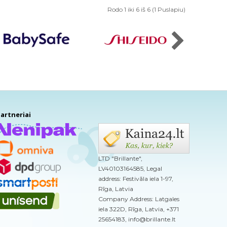
Rodo 1 iki 6 iš 6 (1 Puslapiu)
artneriai
LTD "Brillante",
LV40103164585, Legal
address: Festivāla iela 1-97,
Rīga, Latvia
Company Address: Latgales
iela 322D, Rīga, Latvia, +371
25654183, info@brillante.lt