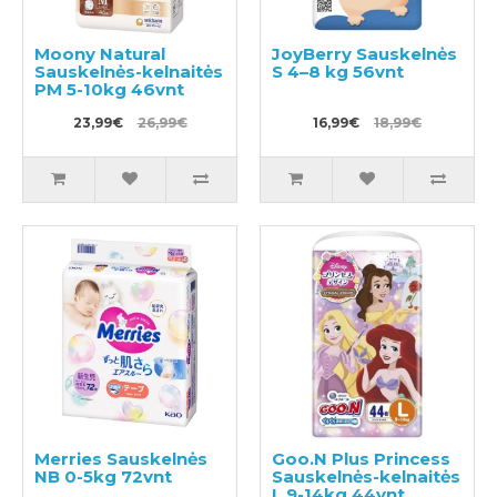
Moony Natural
JoyBerry Sauskelnės
Sauskelnės-kelnaitės
S 4–8 kg 56vnt
PM 5-10kg 46vnt
23,99€
26,99€
16,99€
18,99€
Merries Sauskelnės
Goo.N Plus Princess
NB 0-5kg 72vnt
Sauskelnės-kelnaitės
L 9-14kg 44vnt