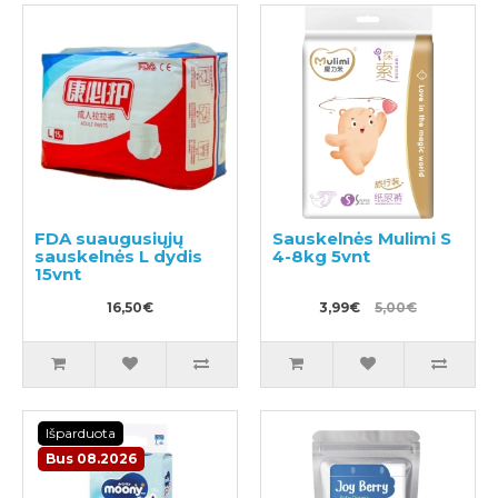
FDA suaugusiųjų
Sauskelnės Mulimi S
sauskelnės L dydis
4-8kg 5vnt
15vnt
16,50€
3,99€
5,00€
Išparduota
Bus 08.2026