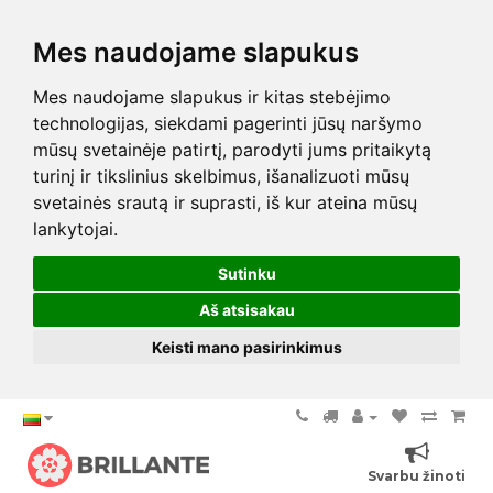
Mes naudojame slapukus
Mes naudojame slapukus ir kitas stebėjimo
technologijas, siekdami pagerinti jūsų naršymo
mūsų svetainėje patirtį, parodyti jums pritaikytą
turinį ir tikslinius skelbimus, išanalizuoti mūsų
svetainės srautą ir suprasti, iš kur ateina mūsų
lankytojai.
Sutinku
Aš atsisakau
Keisti mano pasirinkimus
Svarbu žinoti