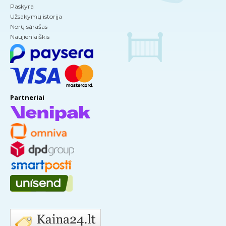
Paskyra
Užsakymų istorija
Norų sąrašas
Naujienlaiškis
Partneriai