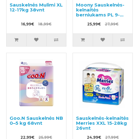
Sauskelnės Mulimi XL
Moony Sauskelnės-
12-17kg 38vnt
kelnaitės
berniukams PL 9-
14kg 52vnt
16,99€
18,99€
25,99€
27,99€
Goo.N Sauskelnės NB
Sauskelnės-kelnaitės
0–5 kg 68vnt
Merries XXL 15-28kg
26vnt
22,99€
25,99€
24,99€
27,99€