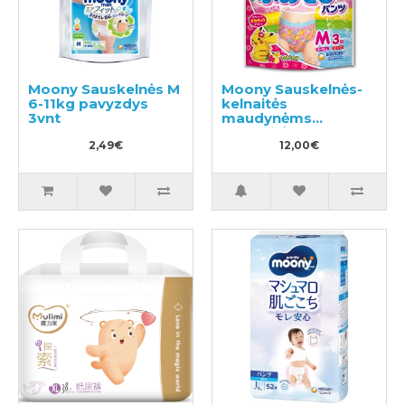
Moony Sauskelnės M
Moony Sauskelnės-
6-11kg pavyzdys
kelnaitės
3vnt
maudynėms
mergaitėms PM 6-
2,49€
12kg 3vnt
12,00€