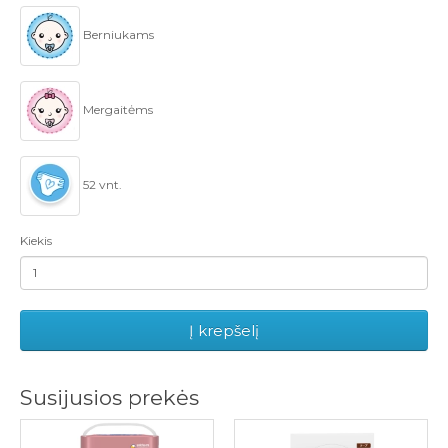
Berniukams
Mergaitėms
52 vnt.
Kiekis
Į krepšelį
Susijusios prekės