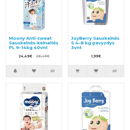
Moony Anti-sweat
JoyBerry Sauskelnės
Sauskelnės-kelnaitės
S 4–8 kg pavyzdys
PL 9–14kg 40vnt
3vnt
24,49€
28,49€
1,99€