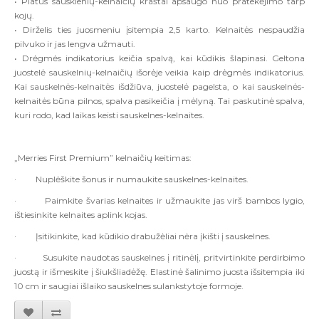
• Platūs sausklenių-kelnaičių kraštai apsaugo nuo pratekėjimo tarp
kojų.
• Dirželis ties juosmeniu įsitempia 2,5 karto. Kelnaitės nespaudžia
pilvuko ir jas lengva užmauti.
• Drėgmės indikatorius keičia spalvą, kai kūdikis šlapinasi. Geltona
juostelė sauskelnių-kelnaičių išorėje veikia kaip drėgmės indikatorius.
Kai sauskelnės-kelnaitės išdžiūva, juostelė pagelsta, o kai sauskelnės-
kelnaitės būna pilnos, spalva pasikeičia į mėlyną. Tai paskutinė spalva,
kuri rodo, kad laikas keisti sauskelnes-kelnaites.
„Merries First Premium” kelnaičių keitimas:
·
Nuplėškite šonus ir numaukite sauskelnes-kelnaites.
·
Paimkite švarias kelnaites ir užmaukite jas virš bambos lygio,
ištiesinkite kelnaites aplink kojas.
·
Įsitikinkite, kad kūdikio drabužėliai nėra įkišti į sauskelnes.
·
Susukite naudotas sauskelnes į ritinėlį, pritvirtinkite perdirbimo
juostą ir išmeskite į šiukšliadėžę. Elastinė šalinimo juosta išsitempia iki
10 cm ir saugiai išlaiko sauskelnes sulankstytoje formoje.