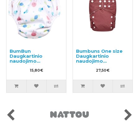
BumBun
Bumbuns One size
Daugkartinio
Daugkartinio
naudojimo
naudojimo
sauskelnės
sauskelnės
plaukimui ir tualeto
15,80€
27,50€
mokymui M 11-15kg