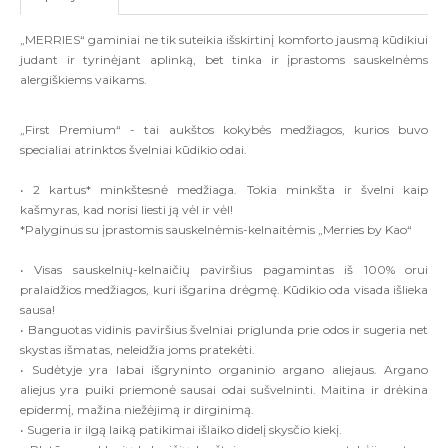
„MERRIES“ gaminiai ne tik suteikia išskirtinį komforto jausmą kūdikiui
judant ir tyrinėjant aplinką, bet tinka ir įprastoms sauskelnėms
alergiškiems vaikams.
„First Premium“ - tai aukštos kokybės medžiagos, kurios buvo
specialiai atrinktos švelniai kūdikio odai.
• 2 kartus* minkštesnė medžiaga. Tokia minkšta ir švelni kaip
kašmyras, kad norisi liesti ją vėl ir vėl!
*Palyginus su įprastomis sauskelnėmis-kelnaitėmis „Merries by Kao“
• Visas sauskelnių-kelnaičių paviršius pagamintas iš 100% orui
pralaidžios medžiagos, kuri išgarina drėgmę. Kūdikio oda visada išlieka
sausa!
• Banguotas vidinis paviršius švelniai priglunda prie odos ir sugeria net
skystas išmatas, neleidžia joms pratekėti.
• Sudėtyje yra labai išgryninto organinio argano aliejaus. Argano
aliejus yra puiki priemonė sausai odai sušvelninti. Maitina ir drėkina
epidermį, mažina niežėjimą ir dirginimą.
• Sugeria ir ilgą laiką patikimai išlaiko didelį skysčio kiekį.