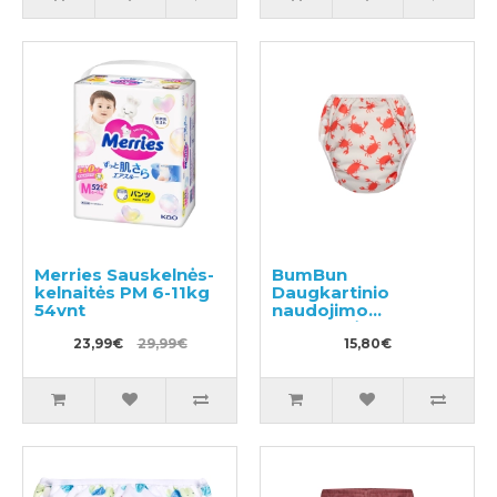
Merries Sauskelnės-
BumBun
kelnaitės PM 6-11kg
Daugkartinio
54vnt
naudojimo
sauskelnės
23,99€
29,99€
plaukimui ir tualeto
15,80€
mokymui M 11-15kg