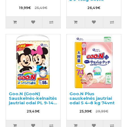
19,99€
25,49€
26,49€
Goo.N (GooN)
Goo.N Plus
Sauskelnės-kelnaitės
sauskelnės jautriai
jautriai odai PL 9-14
odai S 4–8 kg 74vnt
kg 58vnt
29,49€
25,99€
29,99€