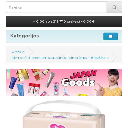
0.00 apie 21 |
0 prekė(s) - 0,00€
Kategorijos
Pradžia
Merries first premium sauskelnės–kelnaitės ps 4-8kg 52vnt