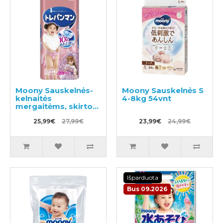
Moony Sauskelnės-
Moony Sauskelnės S
kelnaitės
4-8kg 54vnt
mergaitėms, skirtos
pratinti prie tualeto
BIG 12-22kg 30vnt
25,99€
27,99€
23,99€
24,99€
Išparduota
Bus 09.2026