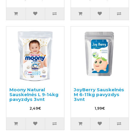
Moony Natural
JoyBerry Sauskelnės
Sauskelnės L 9-14kg
M 6-11kg pavyzdys
pavyzdys 3vnt
3vnt
2,49€
1,99€