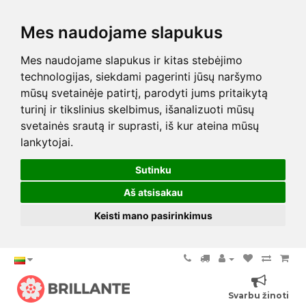
Mes naudojame slapukus
Mes naudojame slapukus ir kitas stebėjimo
technologijas, siekdami pagerinti jūsų naršymo
mūsų svetainėje patirtį, parodyti jums pritaikytą
turinį ir tikslinius skelbimus, išanalizuoti mūsų
svetainės srautą ir suprasti, iš kur ateina mūsų
lankytojai.
Sutinku
Aš atsisakau
Keisti mano pasirinkimus
Svarbu žinoti