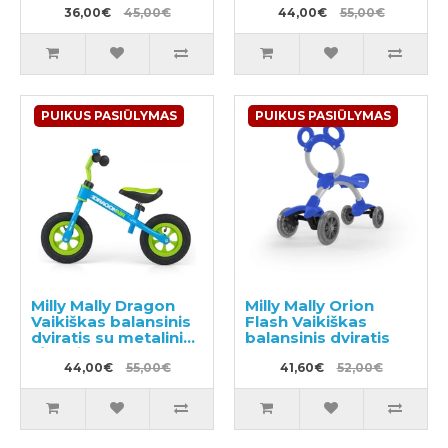
stabdžiu
36,00€
45,00€
pripučiamomis
44,00€
55,00€
padangomis
PUIKUS PASIŪLYMAS
PUIKUS PASIŪLYMAS
Milly Mally Dragon
Milly Mally Orion
Vaikiškas balansinis
Flash Vaikiškas
dviratis su metaliniu
balansinis dviratis
rėmu ir
pripučiamomis
44,00€
55,00€
41,60€
52,00€
padangomis