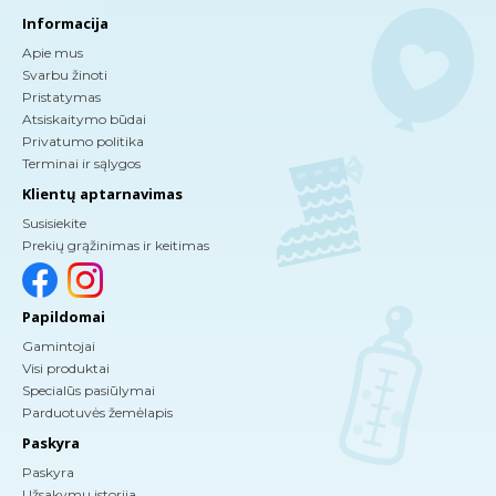
Informacija
Apie mus
Svarbu žinoti
Pristatymas
Atsiskaitymo būdai
Privatumo politika
Terminai ir sąlygos
Klientų aptarnavimas
Susisiekite
Prekių grąžinimas ir keitimas
Papildomai
Gamintojai
Visi produktai
Specialūs pasiūlymai
Parduotuvės žemėlapis
Paskyra
Paskyra
Užsakymų istorija