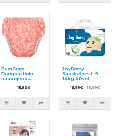
BumBuns
JoyBerry
Daugkartinio
Sauskelnės L 9–
naudojimo
14kg 40vnt
sauskelnės
plaukimui ir
15,80€
16,99€
18,99€
tualeto mokymui
S 8-11kg