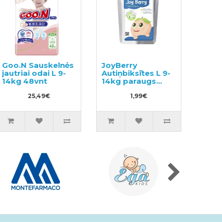
Goo.N Sauskelnės
JoyBerry
jautriai odai L 9-
Autiņbiksītes L 9-
14kg 48vnt
14kg paraugs
pavyzdys 3vnt
25,49€
1,99€