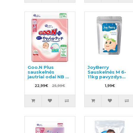
Goo.N Plus
JoyBerry
sauskelnės
Sauskelnės M 6-
jautriai odai NB 0–
11kg pavyzdys
5 kg 68vnt
3vnt
22,99€
25,99€
1,99€