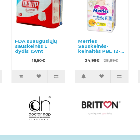
FDA suaugusiųjų
Merries
sauskelnės L
Sauskelnės-
dydis 15vnt
kelnaitės PBL 12-
22kg 40vnt
16,50€
24,99€
28,99€