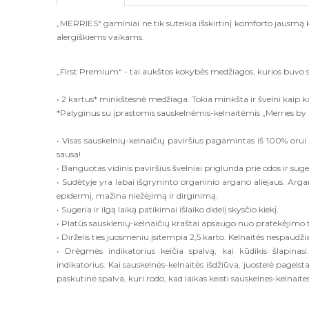
„MERRIES“ gaminiai ne tik suteikia išskirtinį komforto jausmą k
alergiškiems vaikams.
„First Premium“ - tai aukštos kokybės medžiagos, kurios buvo spe
• 2 kartus* minkštesnė medžiaga. Tokia minkšta ir švelni kaip kašm
*Palyginus su įprastomis sauskelnėmis-kelnaitėmis „Merries by
• Visas sauskelnių-kelnaičių paviršius pagamintas iš 100% orui 
sausa!
• Banguotas vidinis paviršius švelniai priglunda prie odos ir suge
• Sudėtyje yra labai išgryninto organinio argano aliejaus. Argan
epidermį, mažina niežėjimą ir dirginimą.
• Sugeria ir ilgą laiką patikimai išlaiko didelį skysčio kiekį.
• Platūs sausklenių-kelnaičių kraštai apsaugo nuo pratekėjimo 
• Dirželis ties juosmeniu įsitempia 2,5 karto. Kelnaitės nespaudži
• Drėgmės indikatorius keičia spalvą, kai kūdikis šlapinasi
indikatorius. Kai sauskelnės-kelnaitės išdžiūva, juostelė pagelst
paskutinė spalva, kuri rodo, kad laikas keisti sauskelnes-kelnaites