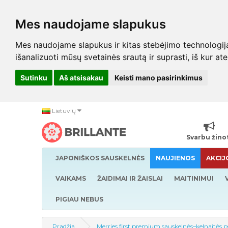
Mes naudojame slapukus
Mes naudojame slapukus ir kitas stebėjimo technologijas,
išanalizuoti mūsų svetainės srautą ir suprasti, iš kur at
Sutinku
Aš atsisakau
Keisti mano pasirinkimus
Lietuvių
Svarbu žino
JAPONIŠKOS SAUSKELNĖS
NAUJIENOS
AKCIJ
VAIKAMS
ŽAIDIMAI IR ŽAISLAI
MAITINIMUI
PIGIAU NEBUS
Pradžia
Merries first premium sauskelnės–kelnaitės 