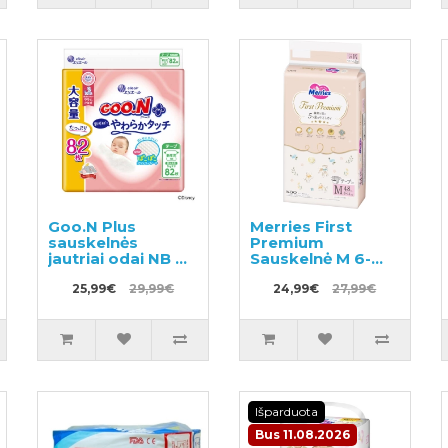
Goo.N Plus
Merries First
sauskelnės
Premium
jautriai odai NB 0–
Sauskelnė M 6-
5 kg 82vnt
11kg 48vnt
25,99€
29,99€
24,99€
27,99€
Išparduota
Bus 11.08.2026