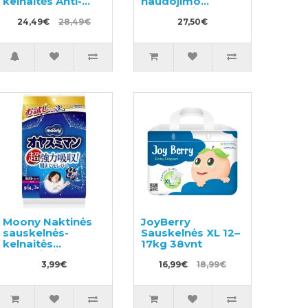
kelnaitės Anti-
naudojimo
sweat PM 6–12kg
sauskelnės
48vnt
24,49€
28,49€
27,50€
Moony Naktinės
JoyBerry
sauskelnės-
Sauskelnės XL 12–
kelnaitės
17kg 38vnt
mergaitei L 9-
14kg 3vnt
3,99€
16,99€
18,99€