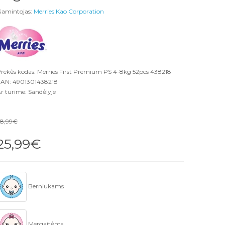
amintojas:
Merries Kao Corporation
rekės kodas: Merries First Premium PS 4-8kg 52pcs 438218
AN: 4901301438218
r turime: Sandėlyje
8,99€
25,99€
Berniukams
Mergaitėms