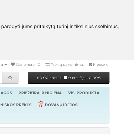
rodyti jums pritaikytą turinį ir tikslinius skelbimus,
ra
Mano norai (0)
Prekių palyginimas
Krepšelis
0.00 apie 21 |
0 prekė(s) - 0,00€
ŽIAGOS
PRIEŽIŪRA IR HIGIENA
VISI PRODUKTAI
NIŠKOS PREKĖS
DOVANŲ IDĖJOS