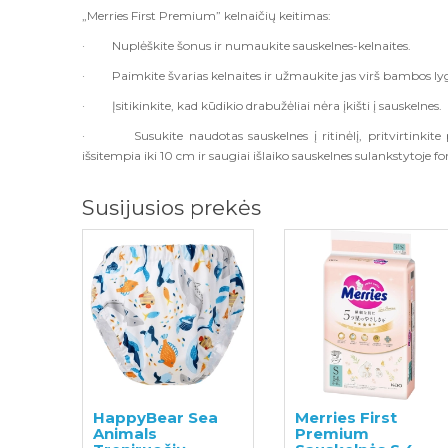
„Merries First Premium” kelnaičių keitimas:
·
Nuplėškite šonus ir numaukite sauskelnes-kelnaites.
·
Paimkite švarias kelnaites ir užmaukite jas virš bambos lygio
·
Įsitikinkite, kad kūdikio drabužėliai nėra įkišti į sauskelnes.
·
Susukite naudotas sauskelnes į ritinėlį, pritvirtinkite
išsitempia iki 10 cm ir saugiai išlaiko sauskelnes sulankstytoje f
Susijusios prekės
HappyBear Sea
Merries First
Animals
Premium