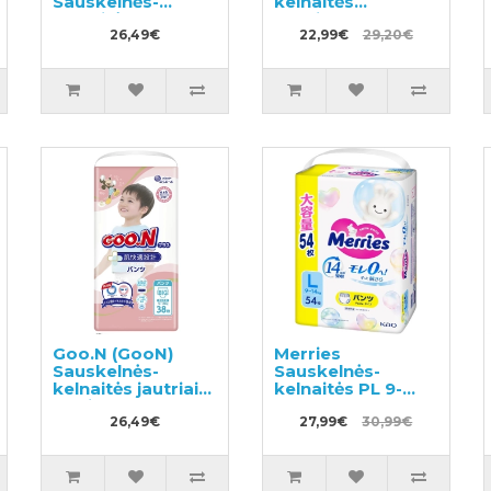
Sauskelnės-
kelnaitės
kelnaitės M 6-
berniukams XL 13-
12kg 52vnt
26,49€
28kg 22vnt
22,99€
29,20€
Goo.N (GooN)
Merries
Sauskelnės-
Sauskelnės-
kelnaitės jautriai
kelnaitės PL 9-
odai PBL 12-20kg
14kg 54vnt
38vnt
26,49€
27,99€
30,99€