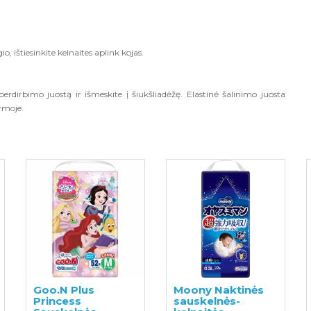
, ištiesinkite kelnaites aplink kojas.
 perdirbimo juostą ir išmeskite į šiukšliadėžę. Elastinė šalinimo juosta
ormoje.
Goo.N Plus
Moony Naktinės
Princess
sauskelnės-