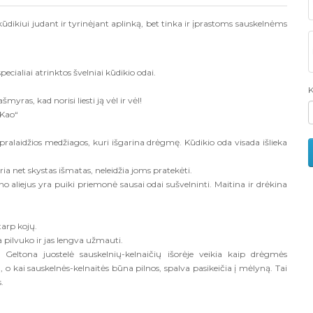
ūdikiui judant ir tyrinėjant aplinką, bet tinka ir įprastoms sauskelnėms
cialiai atrinktos švelniai kūdikio odai.
K
yras, kad norisi liesti ją vėl ir vėl!
 Kao“
pralaidžios medžiagos, kuri išgarina drėgmę. Kūdikio oda visada išlieka
ria net skystas išmatas, neleidžia joms pratekėti.
o aliejus yra puiki priemonė sausai odai sušvelninti. Maitina ir drėkina
tarp kojų.
a pilvuko ir jas lengva užmauti.
. Geltona juostelė sauskelnių-kelnaičių išorėje veikia kaip drėgmės
a, o kai sauskelnės-kelnaitės būna pilnos, spalva pasikeičia į mėlyną. Tai
.