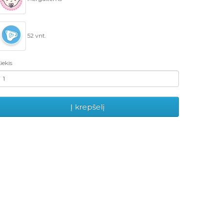
52 vnt.
iekis
Į krepšelį