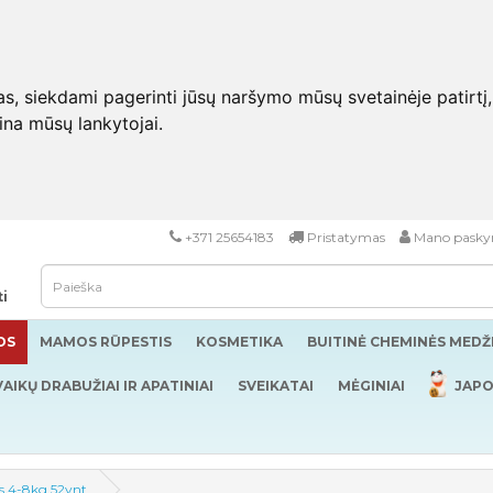
 siekdami pagerinti jūsų naršymo mūsų svetainėje patirtį, pa
eina mūsų lankytojai.
+371 25654183
Pristatymas
Mano pasky
ti
OS
MAMOS RŪPESTIS
KOSMETIKA
BUITINĖ CHEMINĖS MED
VAIKŲ DRABUŽIAI IR APATINIAI
SVEIKATAI
MĖGINIAI
JAPO
ps 4-8kg 52vnt