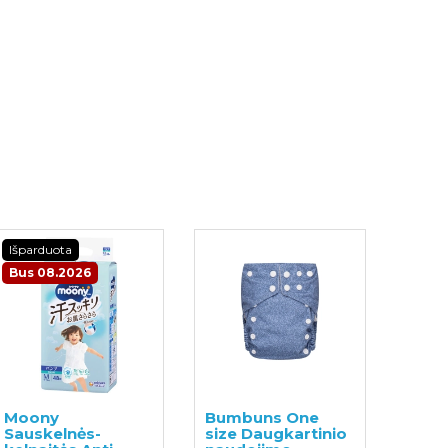
Išparduota
Bus 08.2026
Moony
Bumbuns One
Sauskelnės-
size Daugkartinio