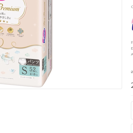
G
P
E
A
2