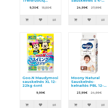
Treniruočių
Sauskelnės S 4-
kelnaitės
8kg 54vnt
9,30€
15,50€
24,99€
27,99€
Goo.N Maudymosi
Moony Natural
sauskelnės XL 12-
Sauskelnės-
22kg 4vnt
kelnaitės PBL 12-
22kg 32vnt
9,99€
23,99€
24,99€