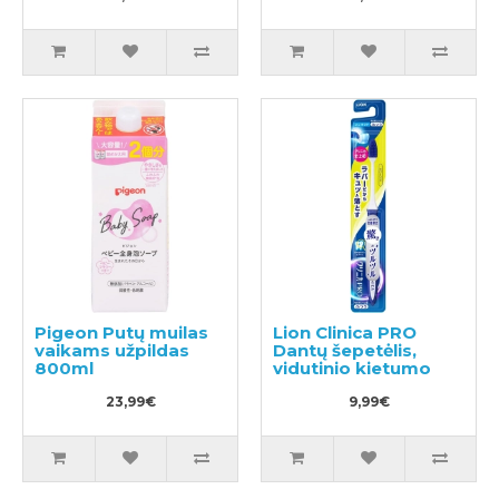
Pigeon Putų muilas
Lion Clinica PRO
vaikams užpildas
Dantų šepetėlis,
800ml
vidutinio kietumo
23,99€
9,99€