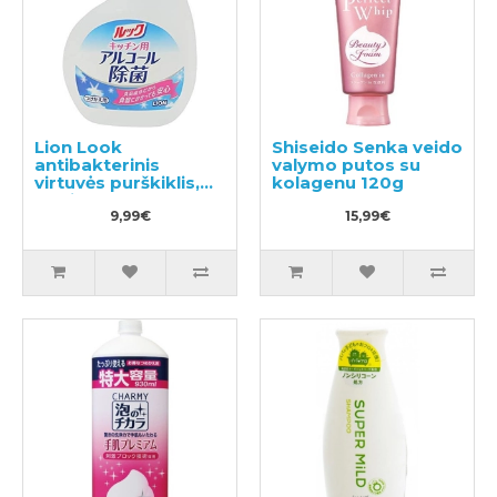
Lion Look
Shiseido Senka veido
antibakterinis
valymo putos su
virtuvės purškiklis,
kolagenu 120g
papildymas 300ml
9,99€
15,99€