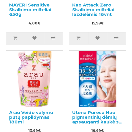
MAYERI Sensitive
Kao Attack Zero
Skalbimo milteliai
Skalbimo milteliai
650g
lazdelėmis 16vnt
4,00€
15,99€
Arau Veido valymo
Utena Puresa Nuo
putų papildymas
pigmentinių dėmių
180ml
apsauganti kaukė su
kolagenu 5vnt
13,99€
19,99€