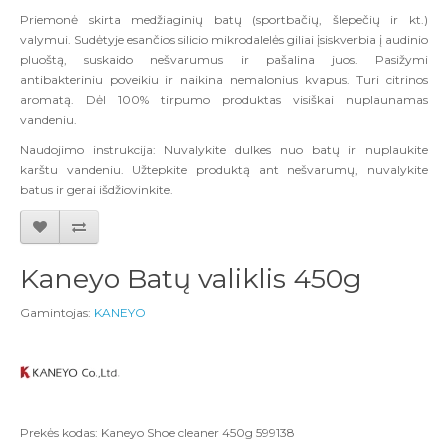
Priemonė skirta medžiaginių batų (sportbačių, šlepečių ir kt.)
valymui. Sudėtyje esančios silicio mikrodalelės giliai įsiskverbia į audinio
pluoštą, suskaido nešvarumus ir pašalina juos. Pasižymi
antibakteriniu poveikiu ir naikina nemalonius kvapus. Turi citrinos
aromatą. Dėl 100% tirpumo produktas visiškai nuplaunamas
vandeniu.
Naudojimo instrukcija: Nuvalykite dulkes nuo batų ir nuplaukite
karštu vandeniu. Užtepkite produktą ant nešvarumų, nuvalykite
batus ir gerai išdžiovinkite.
Kaneyo Batų valiklis 450g
Gamintojas:
KANEYO
Prekės kodas: Kaneyo Shoe cleaner 450g 599138