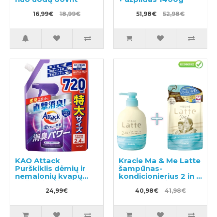
16,99€
18,99€
51,98€
52,98€
KAO Attack
Kracie Ma & Me Latte
Purškiklis dėmių ir
šampūnas-
nemalonių kvapų
kondicionierius 2 in 1
pašalinimui prieš
490ml +papildymas
skalbimą užpildas
24,99€
360ml
40,98€
41,98€
720ml