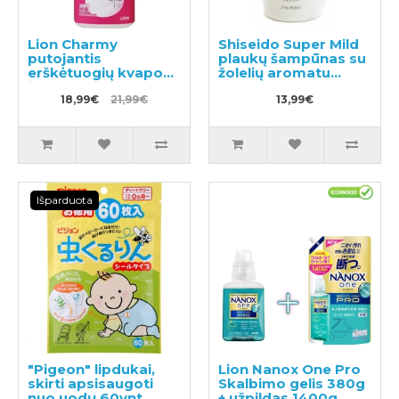
Lion Charmy
Shiseido Super Mild
putojantis
plaukų šampūnas su
erškėtuogių kvapo
žolelių aromatu
indų ploviklis,
220ml
užpildas 930ml
18,99€
21,99€
13,99€
Išparduota
"Pigeon" lipdukai,
Lion Nanox One Pro
skirti apsisaugoti
Skalbimo gelis 380g
nuo uodų 60vnt
+ užpildas 1400g