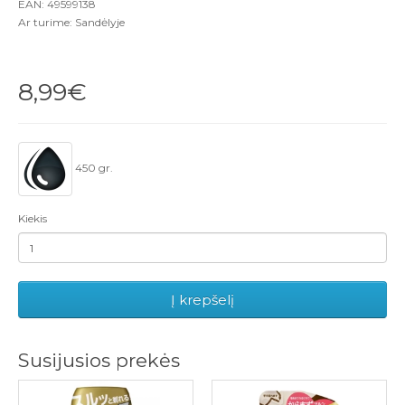
EAN: 49599138
Ar turime: Sandėlyje
8,99€
450 gr.
Kiekis
Į krepšelį
Susijusios prekės