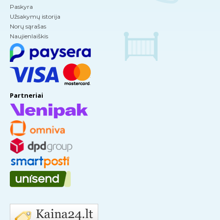
Paskyra
Užsakymų istorija
Norų sąrašas
Naujienlaiškis
Partneriai