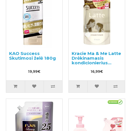
KAO Success
Kracie Ma & Me Latte
Skutimosi želė 180g
Drėkinamasis
kondicionierius
papildymas 360g
19,99€
16,99€