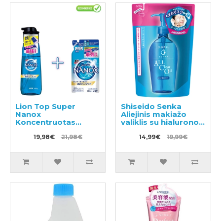
Lion Top Super
Shiseido Senka
Nanox
Aliejinis makiažo
Koncentruotas
valiklis su hialurono
skystas skalbinių
rūgštimi užpildas
ploviklis, pompinis
19,98€
21,98€
180ml
14,99€
19,99€
buteliukas 400ml +
užpildas 350g