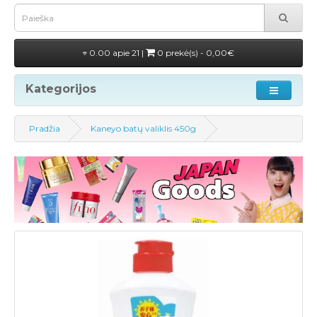
0.00 apie 21 |
0 prekė(s) - 0,00€
Kategorijos
Pradžia
Kaneyo batų valiklis 450g