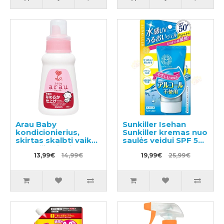
Arau Baby
Sunkiller Isehan
kondicionierius,
Sunkiller kremas nuo
skirtas skalbti vaikų
saulės veidui SPF 50+
drabužius ir kitus
50g
skalbinius 480ml
13,99€
14,99€
19,99€
25,99€