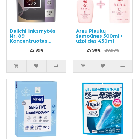
Daiichi linksmybės
Arau Plaukų
Nr. 89
šampūnas 500ml +
Koncentruotas
užpildas 450ml
audinių minkštiklis,
užpildymui 1200ml
22,99€
27,98€
28,98€