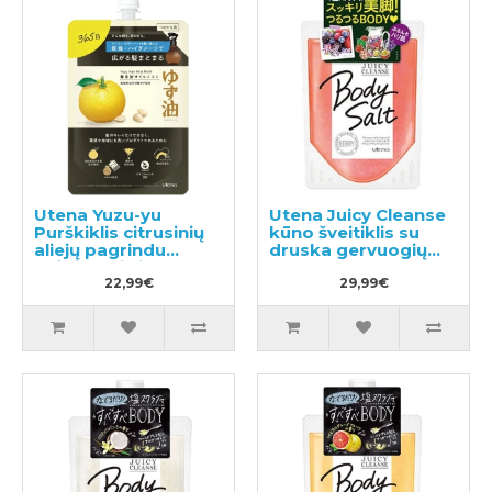
Utena Yuzu-yu
Utena Juicy Cleanse
Purškiklis citrusinių
kūno šveitiklis su
aliejų pagrindu
druska gervuogių
drėkinantis ir
kvapo 300g
maitinantis plaukus,
22,99€
29,99€
užpildas 160ml