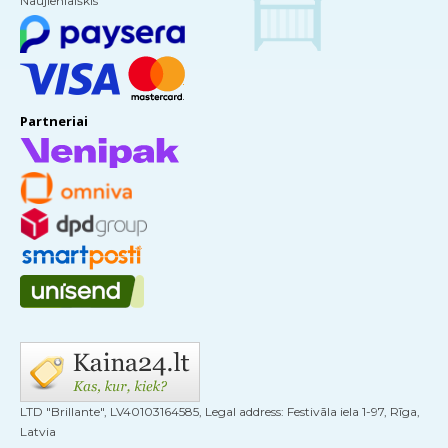
Naujienlaiškis
Partneriai
LTD "Brillante", LV40103164585, Legal address: Festivāla iela 1-97, Rīga,
Latvia