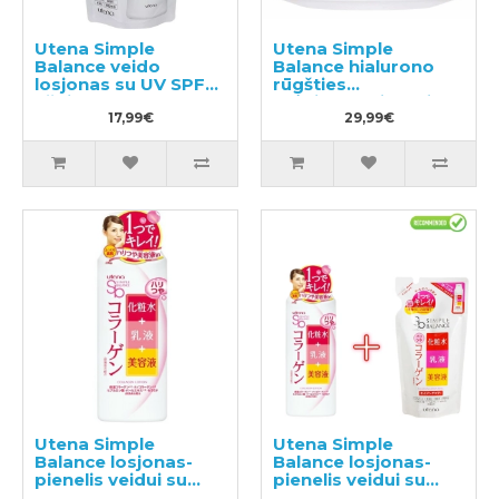
Utena Simple
Utena Simple
Balance veido
Balance hialurono
losjonas su UV SPF5
rūgšties
užpildu 200ml
drėkinamasis gelis
17,99€
100g
29,99€
Utena Simple
Utena Simple
Balance losjonas-
Balance losjonas-
pienelis veidui su
pienelis veidui su
kolagenu 220ml
kolagenu 220ml +