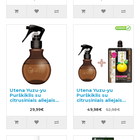
Utena Yuzu-yu
Utena Yuzu-yu
Purškiklis su
Purškiklis su
citrusiniais aliejais
citrusiniais aliejais
drėkinantis ir
drėkinantis ir
maitinantis plaukus
29,99€
maitinantis plaukus
49,98€
52,98€
180ml
180ml + užpildas
160ml