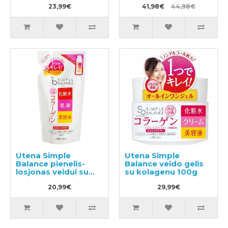
23,99€
užpildu 200ml
41,98€
44,98€
Utena Simple
Utena Simple
Balance pienelis-
Balance veido gelis
losjonas veidui su
su kolagenu 100g
kolageno užpildu
200ml
20,99€
29,99€