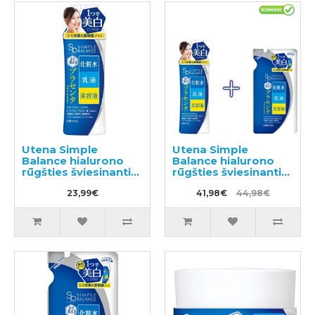
Utena Simple
Utena Simple
Balance hialurono
Balance hialurono
rūgšties šviesinantis
rūgšties šviesinantis
veido losjonas 220ml
veido losjonas 220ml
23,99€
+ užpildas 200ml
41,98€
44,98€