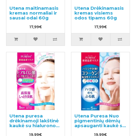
Utena maitinamasis
Utena Drėkinamasis
kremas normaliai ir
kremas visiems
sausai odai 60g
odos tipams 60g
17,99€
17,99€
Utena puresa
Utena Puresa Nuo
drėkinamoji lakštinė
pigmentinių dėmių
kaukė su hialurono
apsauganti kaukė su
rūgštimi ir bičių
kolagenu 5vnt
pieneliu 5vnt
19,99€
19,99€