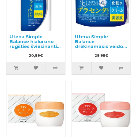
Utena Simple
Utena Simple
Balance hialurono
Balance
rūgšties šviesinantis
drėkinamasis veido
veido losjono
gelis 100g
užpildas 200ml
20,99€
29,99€