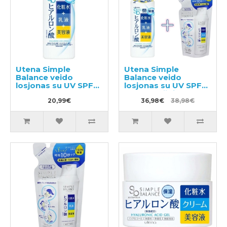
Utena Simple
Utena Simple
Balance veido
Balance veido
losjonas su UV SPF5
losjonas su UV SPF5
220ml
220ml + užpildu
20,99€
200ml
36,98€
38,98€