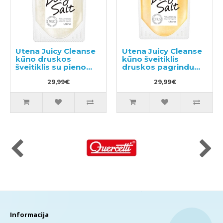
Utena Juicy Cleanse
Utena Juicy Cleanse
kūno druskos
kūno šveitiklis
šveitiklis su pieno
druskos pagrindu
aromatu 300g
greipfruto aromatas
29,99€
300g
29,99€
Informacija