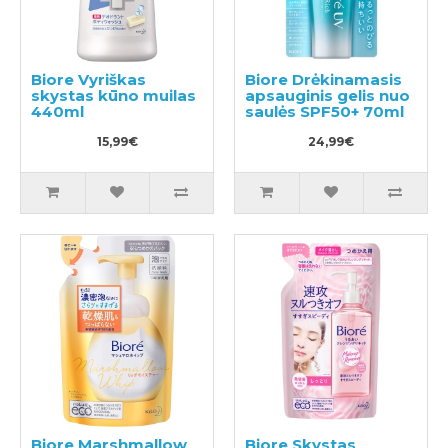
Biore Vyriškas
Biore Drėkinamasis
skystas kūno muilas
apsauginis gelis nuo
440ml
saulės SPF50+ 70ml
15,99€
24,99€
Biore Marshmallow
Biore Skystas