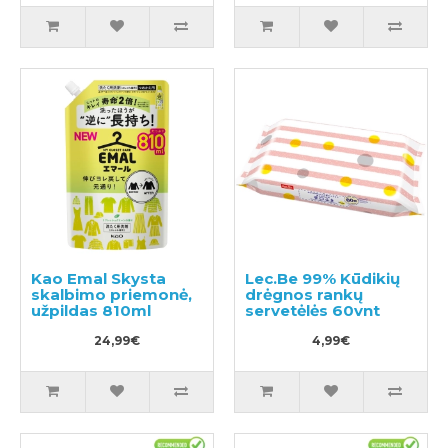
Kao Emal Skysta
Lec.Be 99% Kūdikių
skalbimo priemonė,
drėgnos rankų
užpildas 810ml
servetėlės 60vnt
24,99€
4,99€