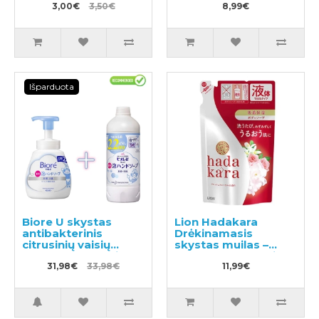
3,00€
3,50€
poveikiu 30vnt
8,99€
Išparduota
Biore U skystas
Lion Hadakara
antibakterinis
Drėkinamasis
citrusinių vaisių
skystas muilas –
kvapo rankų muilas
skystas kūno muilas-
500ml + užpildas
31,98€
33,98€
gelis su gėlių kvapu,
11,99€
450ml
užpildas 360ml