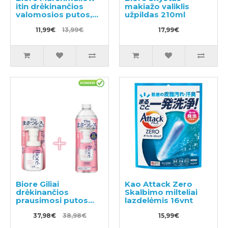
itin drėkinančios
makiažo valiklis
valomosios putos,
užpildas 210ml
užpildas 130ml
11,99€
13,99€
17,99€
Biore Giliai
Kao Attack Zero
drėkinančios
Skalbimo milteliai
prausimosi putos
lazdelėmis 16vnt
200ml + užpildas
340ml
37,98€
38,98€
15,99€