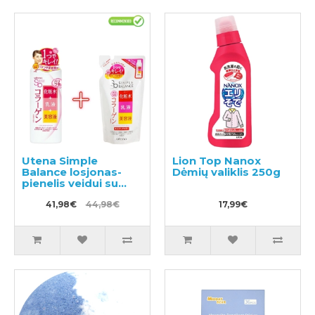
Utena Simple
Lion Top Nanox
Balance losjonas-
Dėmių valiklis 250g
pienelis veidui su
kolagenu 220ml +
užpildu 200ml
41,98€
44,98€
17,99€