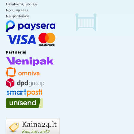
Užsakymų istorija
Norų sąrašas
Naujienlaiškis
Partneriai