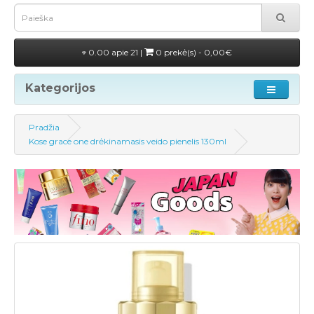
0.00 apie 21 |
0 prekė(s) - 0,00€
Kategorijos
Pradžia
Kose grace one drėkinamasis veido pienelis 130ml