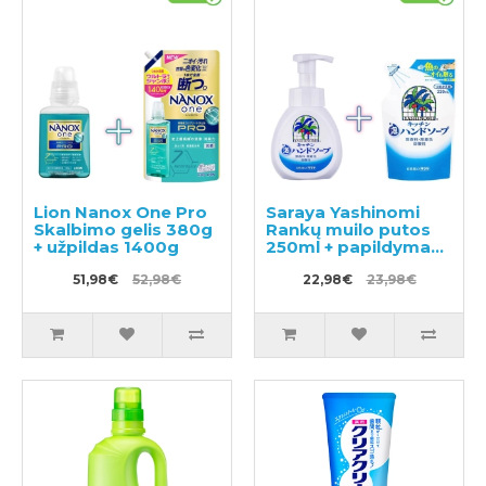
Lion Nanox One Pro
Saraya Yashinomi
Skalbimo gelis 380g
Rankų muilo putos
+ užpildas 1400g
250ml + papildymas
220ml
51,98€
52,98€
22,98€
23,98€