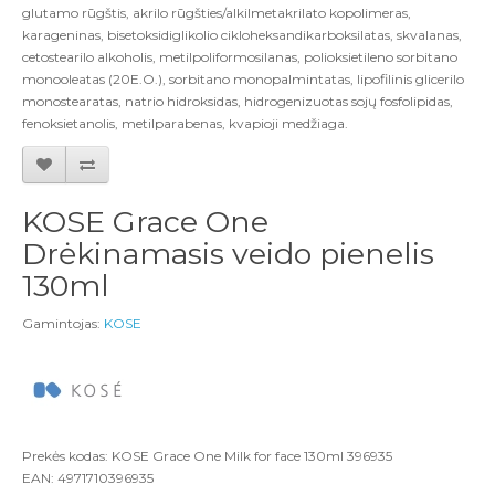
glutamo rūgštis, akrilo rūgšties/alkilmetakrilato kopolimeras,
karageninas, bisetoksidiglikolio cikloheksandikarboksilatas, skvalanas,
cetostearilo alkoholis, metilpoliformosilanas, polioksietileno sorbitano
monooleatas (20E.O.), sorbitano monopalmintatas, lipofilinis glicerilo
monostearatas, natrio hidroksidas, hidrogenizuotas sojų fosfolipidas,
fenoksietanolis, metilparabenas, kvapioji medžiaga.
KOSE Grace One
Drėkinamasis veido pienelis
130ml
Gamintojas:
KOSE
Prekės kodas: KOSE Grace One Milk for face 130ml 396935
EAN: 4971710396935