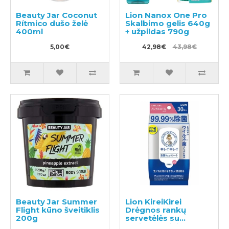
Beauty Jar Coconut
Lion Nanox One Pro
Rítmico dušo želė
Skalbimo gelis 640g
400ml
+ užpildas 790g
5,00€
42,98€
43,98€
Beauty Jar Summer
Lion KireiKirei
Flight kūno šveitiklis
Drėgnos rankų
200g
servetėlės su
antibakteriniu