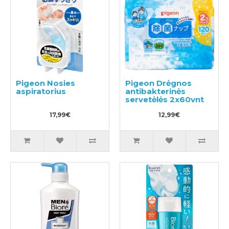
Pigeon Nosies
Pigeon Drėgnos
aspiratorius
antibakterinės
servetėlės 2x60vnt
17,99€
12,99€