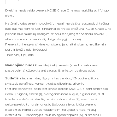
Drėkinamasis veido pienelis KOSE Grace One nuo raukšlių su liftingo
efektu.
Natūralių odos senėjimo pokyčių negalima visiškai sustabdyti, tačiau
juos galima kontroliuoti tinkamai parinkta priežiūra. KOSE Grace One
pienelis nuo raukšlių pasižymi stipriu senėjimą stabdančiu poveikiu,
atkuria epidermio natūralų drėgmės lygį ir tonusą.
Pienelis turi lengvą, šilkinę konsistenciją, greitai įsigeria, neužkemša
porų ir leidžia odai kvėpuoti.
Tinka visų tipų odai.
Naudojimo būdas:
nedidelį kiekį pienelio (apie 1 dozatoriaus
paspaudimą) užtepkite ant sausos, iš anksto nuvalytos odos.
Sudėtis
: niacinamidas, išgrynintas vanduo, 1,3-butilenglikolis,
skystasis parafinas, koncentruotas glicerinas, glicerilo
trietilheksanoatas, polioksietileno glicerolis (26E.O.), dipentaeritritolio
riebalų rūgščių esteris (1), hidrogenizuotas aliejus, diglicerinas, dl-α-
tokoferolis, d-δ-tokoferolis, natrio hialuronatas (2), elastinas iš
geltonpelekio tuno, simondsijų (jojobos) aliejus, bičių pienelio
ekstraktas, hidrolizuotas kolageno miltelių ekstraktas, mielių
ekstraktas (1), vandenyje tirpus kolageno tirpalas (A), N-stearoil-L-