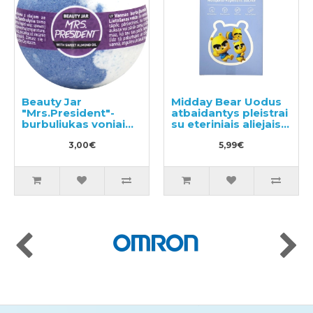
Beauty Jar
Midday Bear Uodus
"Mrs.President"-
atbaidantys pleistrai
burbuliukas voniai
su eteriniais aliejais
150g
36vnt
3,00€
5,99€