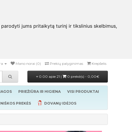
rodyti jums pritaikytą turinį ir tikslinius skelbimus,
ra
Mano norai (0)
Prekių palyginimas
Krepšelis
0.00 apie 21 |
0 prekė(s) - 0,00€
ŽIAGOS
PRIEŽIŪRA IR HIGIENA
VISI PRODUKTAI
NIŠKOS PREKĖS
DOVANŲ IDĖJOS