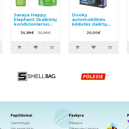
Saraya Happy
Dooky
Elephant Skalbinių
automobilinės
kondicionierius
kėdutės daiktų
600ml + užpildas
laikiklis
540ml
34,98€
35,98€
20,00€
Papildomai
Paskyra
P
Gamintojai
Paskyra
s
Visi produktai
Užsakymų istorija