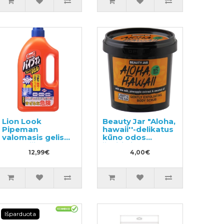
Lion Look
Beauty Jar "Aloha,
Pipeman
hawaii''-delikatus
valomasis gelis
kūno odos
vamzdžiams
šveitiklis 200g
1000ml
12,99€
4,00€
Išparduota