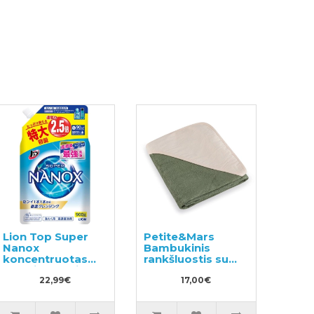
Lion Top Super
Petite&Mars
Nanox
Bambukinis
koncentruotas
rankšluostis su
skalbimo gelis,
gobtuvu
užpildas 900g
22,99€
17,00€