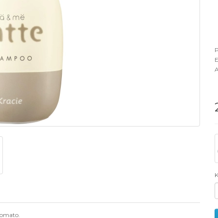
P
E
A
K
romato.