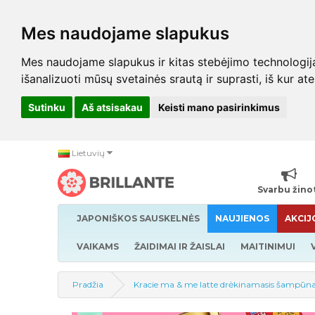
Mes naudojame slapukus
Mes naudojame slapukus ir kitas stebėjimo technologijas,
išanalizuoti mūsų svetainės srautą ir suprasti, iš kur at
Sutinku
Aš atsisakau
Keisti mano pasirinkimus
Lietuvių
Svarbu žino
JAPONIŠKOS SAUSKELNĖS
NAUJIENOS
AKCIJ
VAIKAMS
ŽAIDIMAI IR ŽAISLAI
MAITINIMUI
Pradžia
Kracie ma & me latte drėkinamasis šampūn