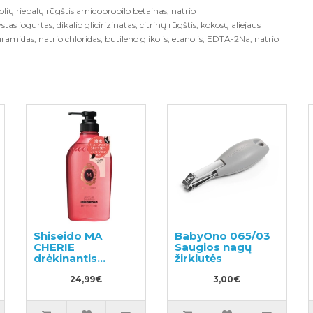
lių riebalų rūgštis amidopropilo betainas, natrio
ystas jogurtas, dikalio glicirizinatas, citrinų rūgštis, kokosų aliejaus
auramidas, natrio chloridas, butileno glikolis, etanolis, EDTA-2Na, natrio
Shiseido MA
BabyOno 065/03
CHERIE
Saugios nagų
drėkinantis
žirklutės
plaukų šampūnas
su gėlių-vaisių
24,99€
3,00€
kvapu 450ml