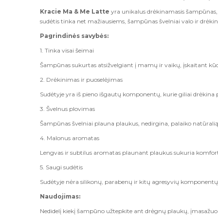
Kracie Ma & Me Latte
yra unikalus drėkinamasis šampūnas, sk
sudėtis tinka net mažiausiems, šampūnas švelniai valo ir drėkin
Pagrindinės savybės:
1. Tinka visai šeimai
Šampūnas sukurtas atsižvelgiant į mamų ir vaikų, įskaitant kūdiki
2. Drėkinimas ir puoselėjimas
Sudėtyje yra iš pieno išgautų komponentų, kurie giliai drėkina pl
3. Švelnus plovimas
Šampūnas švelniai plauna plaukus, nedirgina, palaiko natūralią
4. Malonus aromatas
Lengvas ir subtilus aromatas plaunant plaukus sukuria komforto
5. Saugi sudėtis
Sudėtyje nėra silikonų, parabenų ir kitų agresyvių komponentų
Naudojimas:
Nedidelį kiekį šampūno užtepkite ant drėgnų plaukų, įmasažuokit