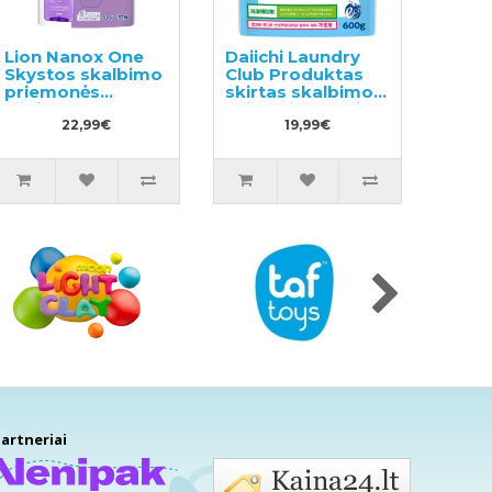
Lion Nanox One
Daiichi Laundry
Skystos skalbimo
Club Produktas
priemonės
skirtas skalbimo
užpildas 820g
veiksmingumui
22,99€
padidinti 600g
19,99€
artneriai