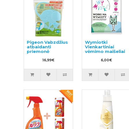
Pigeon Vabzdžius
Wymiotki
atbaidanti
Vienkartiniai
priemonė
vėmimo maišeliai
16,99€
6,00€