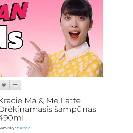
Kracie Ma & Me Latte
Drėkinamasis šampūnas
490ml
amintojas:
Kracie