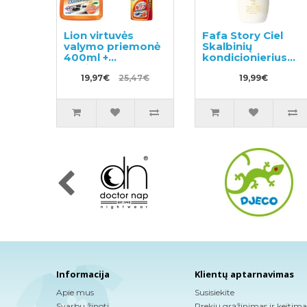
Lion virtuvės
Fafa Story Ciel
valymo priemonė
Skalbinių
400ml +
kondicionierius
papildymas 2vnt
600ml
19,97€
25,47€
19,99€
Informacija
Klientų aptarnavimas
Apie mus
Susisiekite
Svarbu žinoti
Prekių grąžinimas ir keitima