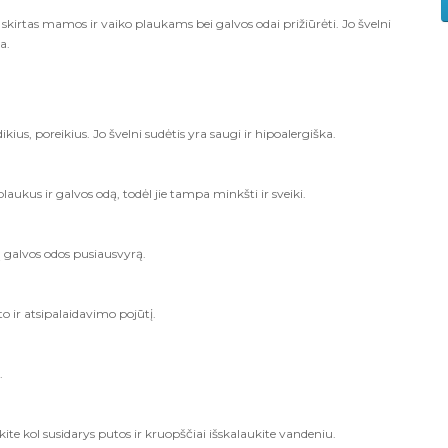
irtas mamos ir vaiko plaukams bei galvos odai prižiūrėti. Jo švelni
a.
us, poreikius. Jo švelni sudėtis yra saugi ir hipoalergiška.
aukus ir galvos odą, todėl jie tampa minkšti ir sveiki.
 galvos odos pusiausvyrą.
 ir atsipalaidavimo pojūtį.
.
e kol susidarys putos ir kruopščiai išskalaukite vandeniu.