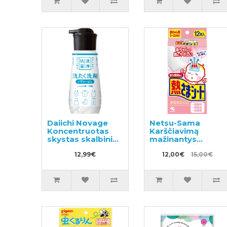
Daiichi Novage
Netsu-Sama
Koncentruotas
Karščiavimą
skystas skalbinių
mažinantys
ploviklis 300ml
pleistrai vaikams
12,99€
nuo 2 iki 24
12,00€
15,00€
mėnesių 12vnt