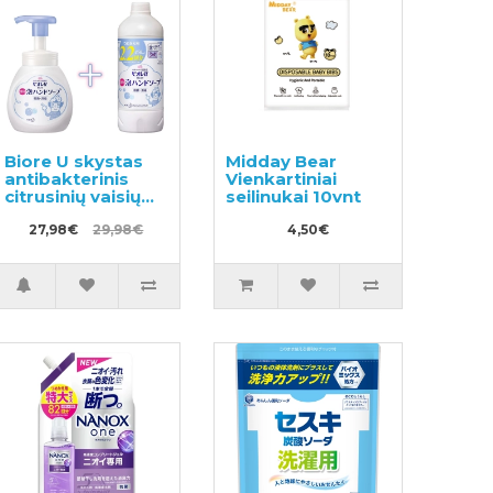
Biore U skystas
Midday Bear
antibakterinis
Vienkartiniai
citrusinių vaisių
seilinukai 10vnt
kvapo rankų
muilas 250ml +
27,98€
29,98€
4,50€
užpildas 450ml