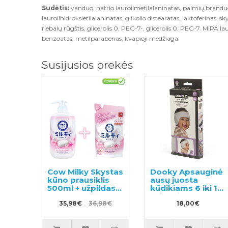
Sudėtis:
vanduo, natrio lauroilmetilalaninatas, palmių branduo
lauroilhidroksietilalaninatas, glikolio distearatas, laktoferinas, sk
riebalų rūgštis, glicerolis 0, PEG-7-, glicerolis 0, PEG-7. MIPA l
benzoatas, metilparabenas, kvapioji medžiaga.
Susijusios prekės
Cow Milky Skystas
Dooky Apsauginė
kūno prausiklis
ausų juosta
500ml + užpildas
kūdikiams 6 iki 12
360ml
mėnesių
35,98€
36,98€
18,00€