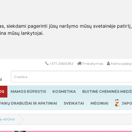
 siekdami pagerinti jūsų naršymo mūsų svetainėje patirtį, pa
eina mūsų lankytojai.
+371 25654183
Pristatymas
Mano pasky
ti
OS
MAMOS RŪPESTIS
KOSMETIKA
BUITINĖ CHEMINĖS MED
VAIKŲ DRABUŽIAI IR APATINIAI
SVEIKATAI
MĖGINIAI
JAPO
as 490ml