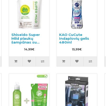
Shiseido Super
KAO CuCute
Mild plaukų
Indaplovių gelis
šampūnas su
480ml
žolelių aromatu,
užpildas 400ml
14,99€
15,99€