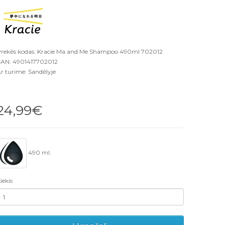
rekės kodas: Kracie Ma and Me Shampoo 490ml 702012
AN: 4901417702012
r turime: Sandėlyje
24,99€
490 ml.
iekis