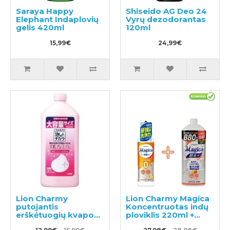
Saraya Happy
Shiseido AG Deo 24
Elephant Indaplovių
Vyrų dezodorantas
gelis 420ml
120ml
15,99€
24,99€
Lion Charmy
Lion Charmy Magica
putojantis
Koncentruotas indų
erškėtuogių kvapo
ploviklis 220ml +
indų ploviklis,
papildymas 880ml