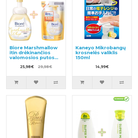
Biore Marshmallow
Kaneyo Mikrobangų
itin drėkinančios
krosnelės valiklis
valomosios putos
150ml
150ml + užpildas
130ml
25,98€
29,98€
14,99€