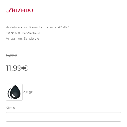
Prekės kodas: Shiseido Lip balm 471423
EAN: 4901872471423
Ar turime: Sandėlyje
14,99€
11,99€
3,5 gr.
Kiekis