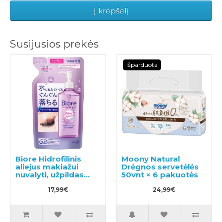
Į krepšelį
Susijusios prekės
Išparduota
Biore Hidrofilinis
Moony Natural
aliejus makiažui
Drėgnos servetėlės
nuvalyti, užpildas
50vnt × 6 pakuotės
210ml
17,99€
24,99€