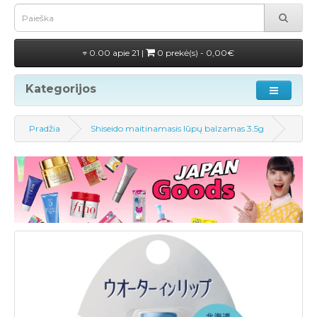
0.00 apie 21 |
0 prekė(s) - 0,00€
Kategorijos
Pradžia
Shiseido maitinamasis lūpų balzamas 3.5g