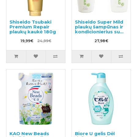
Shiseido Tsubaki
Shiseido Super Mild
Premium Repair
plaukų šampūnas ir
plaukų kaukė 180g
kondicionierius su
žolelių aromatu
19,99€
24,99€
220ml
27,98€
KAO New Beads
Biore U gelis Dėl