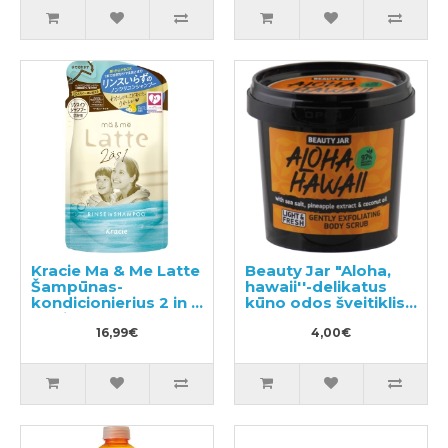
Kracie Ma & Me Latte
Beauty Jar "Aloha,
Šampūnas-
hawaii''-delikatus
kondicionierius 2 in 1
kūno odos šveitiklis
papildymas 360ml
200g
16,99€
4,00€