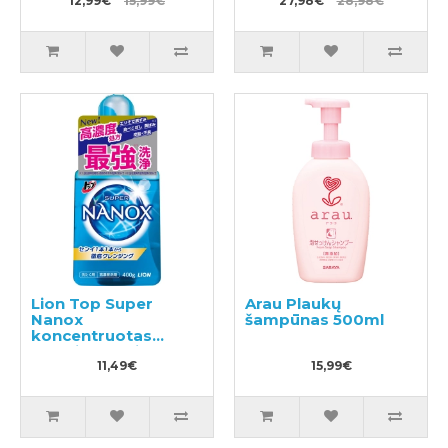
užpildas 550ml
12,99€
15,99€
27,98€
28,98€
Lion Top Super
Arau Plaukų
Nanox
šampūnas 500ml
koncentruotas
skalbimo gelis 400g
11,49€
15,99€