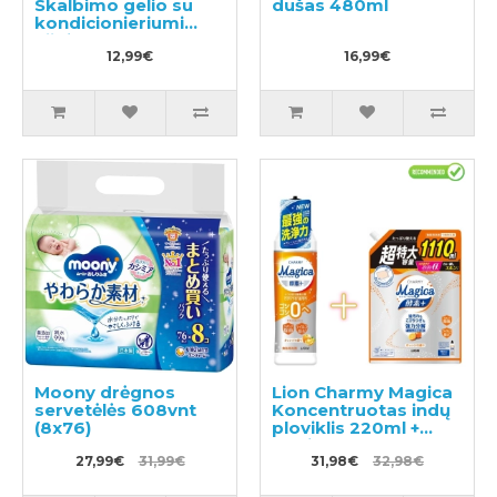
Skalbimo gelio su
dušas 480ml
kondicionieriumi
užpildas 650g
12,99€
16,99€
Moony drėgnos
Lion Charmy Magica
servetėlės 608vnt
Koncentruotas indų
(8x76)
ploviklis 220ml +
papildymas 1110ml
27,99€
31,99€
31,98€
32,98€