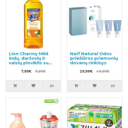
Lion Charmy Mild
Naïf Natural Odos
indų, daržovių ir
priežiūros priemonių
vaisių ploviklis su
dovanų rinkinys
apelsinų aliejumi,
užpildas 400ml
7,99€
9,99€
29,99€
49,99€