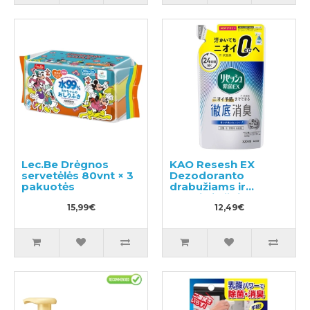
Lec.Be Drėgnos
KAO Resesh EX
servetėlės 80vnt × 3
Dezodoranto
pakuotės
drabužiams ir
tekstilei užpildas
15,99€
320ml
12,49€