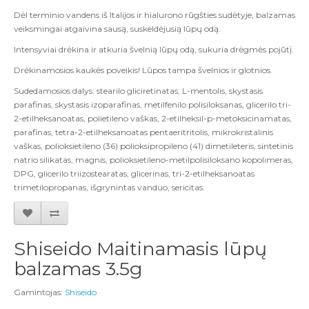
Dėl terminio vandens iš Italijos ir hialurono rūgšties sudėtyje, balzamas
veiksmingai atgaivina sausą, suskeldėjusią lūpų odą.
Intensyviai drėkina ir atkuria švelnią lūpų odą, sukuria drėgmės pojūtį.
Drėkinamosios kaukės poveikis! Lūpos tampa švelnios ir glotnios.
Sudedamosios dalys: stearilo gliciretinatas, L-mentolis, skystasis
parafinas, skystasis izoparafinas, metilfenilo polisiloksanas, glicerilo tri-
2-etilheksanoatas, polietileno vaškas, 2-etilheksil-p-metoksicinamatas,
parafinas, tetra-2-etilheksanoatas pentaeritritolis, mikrokristalinis
vaškas, polioksietileno (36) polioksipropileno (41) dimetileteris, sintetinis
natrio silikatas, magnis, polioksietileno-metilpolisiloksano kopolimeras,
DPG, glicerilo triizostearatas, glicerinas, tri-2-etilheksanoatas
trimetilopropanas, išgrynintas vanduo, sericitas.
Shiseido Maitinamasis lūpų
balzamas 3.5g
Gamintojas:
Shiseido