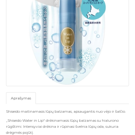
Aprašymas
Shiseido maitinamasis lūpų balzamas, apsaugantis nuo vėjo ir šalčio.
„Shiseido Water in Lip“ drėkinamasis lūpų balzamas su hialurono
rūgštimi. Intensyviai drėkina ir rūpinasi švelnia lūpų oda, sukuria
drėgmės pojūtį.