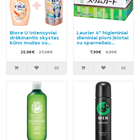
Biore U Intensyviai
Laurier 4* higieniniai
drėkinantis skystas
dieniniai ploni įklotai
kūno muilas su
su sparneliais
švelniu gėlių-vaisių
20.5cm 28vnt
aromatou 480ml +
25,98€
27,98€
7,99€
9,99€
užpildas 340ml