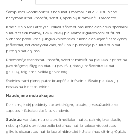
Šampūnas-kondicionierius be sulfatų mamai ir kūdikiui su pieno
baltymais ir taukmedžių sviestu, apelsinų ir ramunėlių aromato.
Kracie Ma & Me Latte yra unikalus šampūnas-kondicionierius, specialiai
sukurtas tiek mamų, tiek kūdikių plaukams ir galvos odai prižiūrėti.
Viename produkte sujungus valomąsias ir kondicionuojančias savybes,
jis švelniai, bet efektyviai valo, drėkina ir puoselėja plaukus nuo pat
pirmojo naudojimo.
Priemonėje esantis taukmedžių sviestas minkština plaukus ir prisotina
juos drėgme, išlygina plaukų paviršių, daro juos švelnius iki pat
galiukų, teigiamai veikia galvos odą.
Švelnios, tarsi pieno, putos kruopščiai ir švelniai išvalo plaukus, jų
nesausina ir neapsunkina.
Naudojimo instrukcijos:
Reikiamą kiekį paskirstykite ant drėgnų plaukų, įmasažuokite kol
suputos ir išskalaukite šiltu vandeniu.
Sudėtis:
vanduo, natrio lauroilmetilalaninatas, palmių branduolių
riebalų rūgštis amidopropilo betainas, natrio kokoamfoacetatas,
glikolio distearatas, natrio lauroilhidroksietil-β-alaninas, citrinų rūgštis,