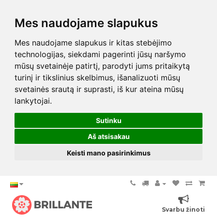
Mes naudojame slapukus
Mes naudojame slapukus ir kitas stebėjimo
technologijas, siekdami pagerinti jūsų naršymo
mūsų svetainėje patirtį, parodyti jums pritaikytą
turinį ir tikslinius skelbimus, išanalizuoti mūsų
svetainės srautą ir suprasti, iš kur ateina mūsų
lankytojai.
Sutinku
Aš atsisakau
Keisti mano pasirinkimus
Svarbu žinoti