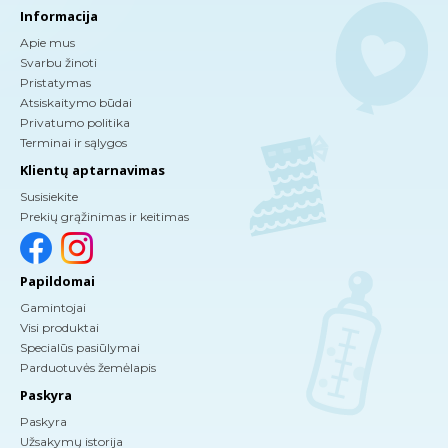
Informacija
Apie mus
Svarbu žinoti
Pristatymas
Atsiskaitymo būdai
Privatumo politika
Terminai ir sąlygos
Klientų aptarnavimas
Susisiekite
Prekių grąžinimas ir keitimas
Papildomai
Gamintojai
Visi produktai
Specialūs pasiūlymai
Parduotuvės žemėlapis
Paskyra
Paskyra
Užsakymų istorija