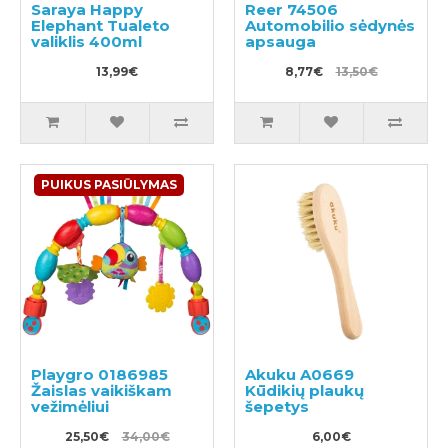
Saraya Happy
Reer 74506
Elephant Tualeto
Automobilio sėdynės
valiklis 400ml
apsauga
13,99€
8,77€
13,50€
PUIKUS PASIŪLYMAS
Playgro 0186985
Akuku A0669
Žaislas vaikiškam
Kūdikių plaukų
vežimėliui
šepetys
25,50€
34,00€
6,00€