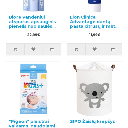
Biore Vandeniui
Lion Clinica
atsparus apsauginis
Advantage dantų
pienelis nuo saulės
pasta citrusų ir mėtų
veidui ir kūnui SPF
skonio 130g
50+ 40ml
22,99€
11,99€
"Pigeon" pleistrai
SIPO Žaislų krepšys
vaikams, naudojami