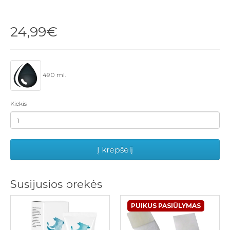
24,99€
490 ml.
Kiekis
Į krepšelį
Susijusios prekės
PUIKUS PASIŪLYMAS