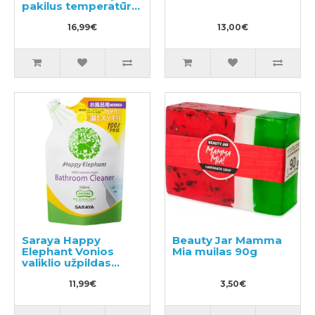
pakilus temperatūrai
12vnt
16,99€
13,00€
Saraya Happy
Beauty Jar Mamma
Elephant Vonios
Mia muilas 90g
valiklio užpildas
350ml
11,99€
3,50€