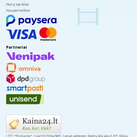
Norų sąrašas
Naujienlaiškis
Partneriai
LTD "Brillante", LV40103164585, Legal address: Festivāla iela 1-97, Rīga,