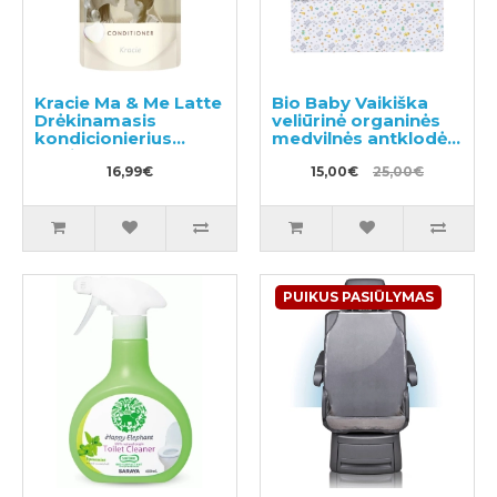
Kracie Ma & Me Latte
Bio Baby Vaikiška
Drėkinamasis
veliūrinė organinės
kondicionierius
medvilnės antklodė
papildymas 360g
su gobtuvu 85x85
16,99€
cm.
15,00€
25,00€
PUIKUS PASIŪLYMAS