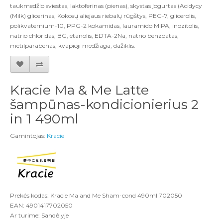
taukmedžio sviestas, laktoferinas (pienas), skystas jogurtas (Acidycy
(Milk) glicerinas, Kokosų aliejaus riebalų rūgštys, PEG-7, glicerolis,
polikvaternium-10, PPG-2 kokamidas, lauramido MIPA, inozitolis,
natrio chloridas, BG, etanolis, EDTA-2Na, natrio benzoatas,
metilparabenas, kvapioji medžiaga, dažiklis.
Kracie Ma & Me Latte
šampūnas-kondicionierius 2
in 1 490ml
Gamintojas:
Kracie
Prekės kodas: Kracie Ma and Me Sham-cond 490ml 702050
EAN: 4901417702050
Ar turime: Sandėlyje