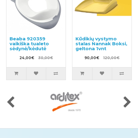
Beaba 920359
Kūdikių vystymo
vaikiška tualeto
stalas Nannak Boksi,
sėdynė/kėdutė
geltona 1vnt
24,00€
30,00€
90,00€
120,00€