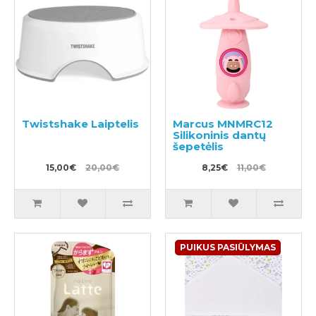
Twistshake Laiptelis
Marcus MNMRC12
Silikoninis dantų
šepetėlis
15,00€
20,00€
8,25€
11,00€
PUIKUS PASIŪLYMAS