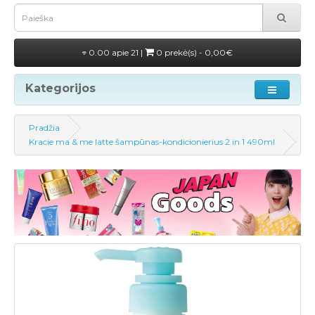
0.00 apie 21 |
0 prekė(s) - 0,00€
Kategorijos
Pradžia
Kracie ma & me latte šampūnas-kondicionierius 2 in 1 490ml