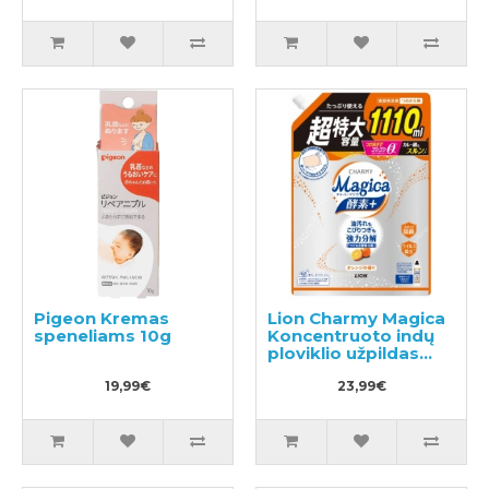
Pigeon Kremas
Lion Charmy Magica
speneliams 10g
Koncentruoto indų
ploviklio užpildas
1110ml
19,99€
23,99€