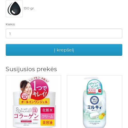
130 gr.
Kiekis
Į krepšelį
Susijusios prekės