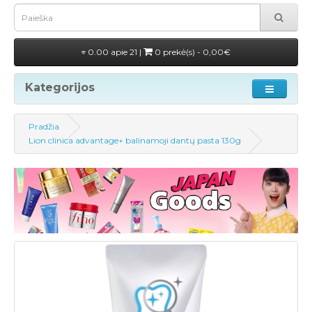
0.00 apie 21 |
0 prekė(s) - 0,00€
Kategorijos
Pradžia
Lion clinica advantage+ balinamoji dantų pasta 130g