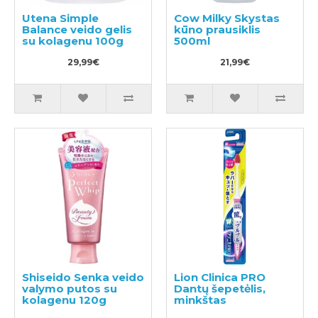
Utena Simple
Cow Milky Skystas
Balance veido gelis
kūno prausiklis
su kolagenu 100g
500ml
29,99€
21,99€
Shiseido Senka veido
Lion Clinica PRO
valymo putos su
Dantų šepetėlis,
kolagenu 120g
minkštas