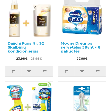
Daiichi Funs Nr. 92
Moony Drėgnos
Skalbinių
servetėlės 58vnt × 8
kondicionierius
pakuotės
600ml + papildymas
480ml
23,98€
25,98€
27,99€