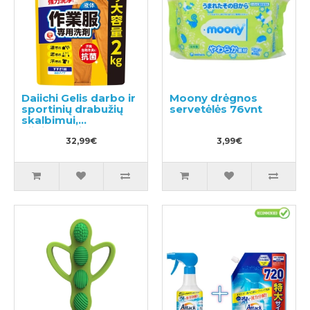
Daiichi Gelis darbo ir
Moony drėgnos
sportinių drabužių
servetėlės ​76vnt
skalbimui,
užpildymui 2kg
32,99€
3,99€