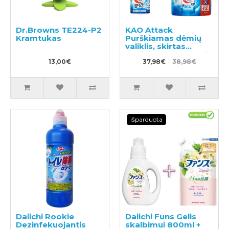
Dr.Browns TE224-P2
KAO Attack
Kramtukas
Purškiamas dėmių
valiklis, skirtas
audiniams apdoroti
13,00€
prieš skalbimą
37,98€
38,98€
300ml + užpildas
720ml
Išparduota
Daiichi Rookie
Daiichi Funs Gelis
Dezinfekuojantis
skalbimui 800ml +