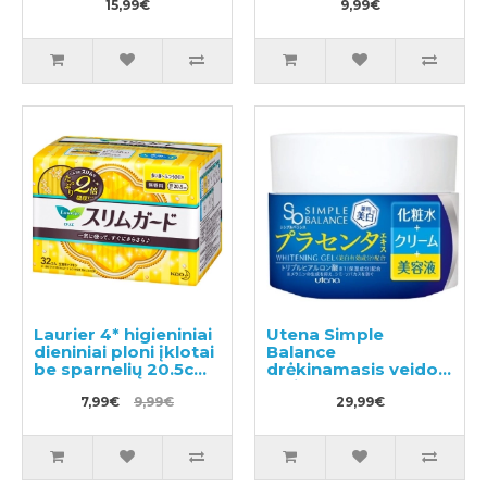
15,99€
9,99€
Laurier 4* higieniniai
Utena Simple
dieniniai ploni įklotai
Balance
be sparnelių 20.5cm
drėkinamasis veido
32vnt
gelis 100g
7,99€
9,99€
29,99€