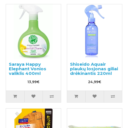
Saraya Happy
Shiseido Aquair
Elephant Vonios
plaukų losjonas giliai
valiklis 400ml
drėkinantis 220ml
13,99€
24,99€