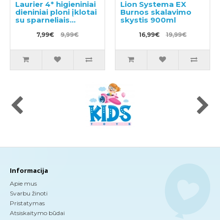
Laurier 4* higieniniai
Lion Systema EX
dieniniai ploni įklotai
Burnos skalavimo
su sparneliais
skystis 900ml
20.5cm 28vnt
7,99€
9,99€
16,99€
19,99€
Informacija
Apie mus
Svarbu žinoti
Pristatymas
Atsiskaitymo būdai