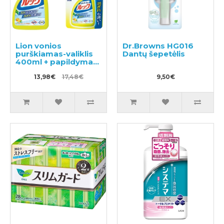
Lion vonios
Dr.Browns HG016
purškiamas-valiklis
Dantų šepetėlis
400ml + papildymas
350ml
13,98€
17,48€
9,50€