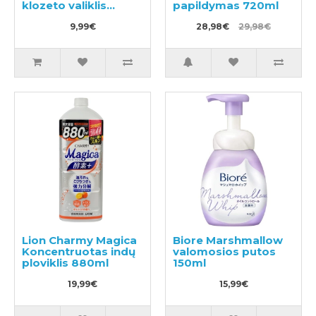
klozeto valiklis
papildymas 720ml
500ml
9,99€
28,98€
29,98€
Lion Charmy Magica
Biore Marshmallow
Koncentruotas indų
valomosios putos
ploviklis 880ml
150ml
19,99€
15,99€