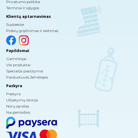
Privatumo politika
Terminai ir sąlygos
Klientų aptarnavimas
Susisiekite
Prekių grąžinimas ir keitimas
Papildomai
Gamintojai
Visi produktai
Specialūs pasiūlymai
Parduotuvės žemėlapis
Paskyra
Paskyra
Užsakymų istorija
Norų sąrašas
Naujienlaiškis