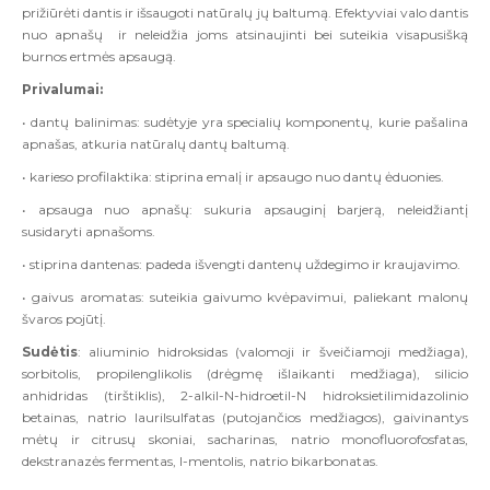
prižiūrėti dantis ir išsaugoti natūralų jų baltumą. Efektyviai valo dantis
nuo apnašų ir neleidžia joms atsinaujinti bei suteikia visapusišką
burnos ertmės apsaugą.
Privalumai:
• dantų balinimas: sudėtyje yra specialių komponentų, kurie pašalina
apnašas, atkuria natūralų dantų baltumą.
• karieso profilaktika: stiprina emalį ir apsaugo nuo dantų ėduonies.
• apsauga nuo apnašų: sukuria apsauginį barjerą, neleidžiantį
susidaryti apnašoms.
• stiprina dantenas: padeda išvengti dantenų uždegimo ir kraujavimo.
• gaivus aromatas: suteikia gaivumo kvėpavimui, paliekant malonų
švaros pojūtį.
Sudėtis
: aliuminio hidroksidas (valomoji ir šveičiamoji medžiaga),
sorbitolis, propilenglikolis (drėgmę išlaikanti medžiaga), silicio
anhidridas (tirštiklis), 2-alkil-N-hidroetil-N hidroksietilimidazolinio
betainas, natrio laurilsulfatas (putojančios medžiagos), gaivinantys
mėtų ir citrusų skoniai, sacharinas, natrio monofluorofosfatas,
dekstranazės fermentas, l-mentolis, natrio bikarbonatas.