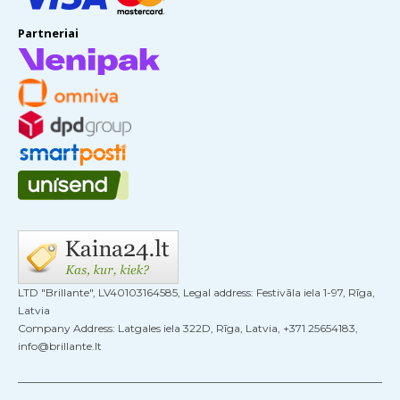
Partneriai
LTD "Brillante", LV40103164585, Legal address: Festivāla iela 1-97, Rīga,
Latvia
Company Address: Latgales iela 322D, Rīga, Latvia, +371 25654183,
info@brillante.lt