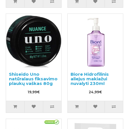
Shiseido Uno
Biore Hidrofilinis
natūralaus fiksavimo
aliejus makiažui
plaukų vaškas 80g
nuvalyti 230ml
19,99€
24,99€