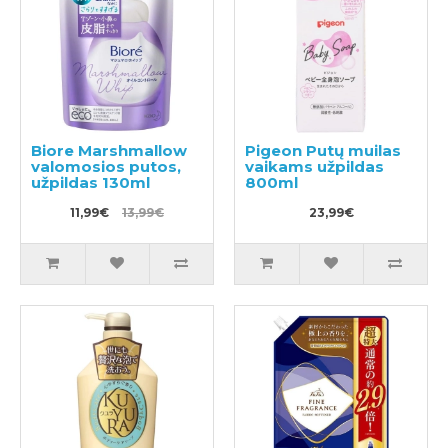
Biore Marshmallow
Pigeon Putų muilas
valomosios putos,
vaikams užpildas
užpildas 130ml
800ml
11,99€
13,99€
23,99€