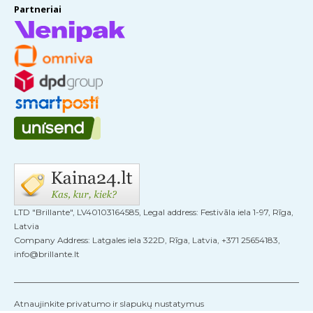
Partneriai
LTD "Brillante", LV40103164585, Legal address: Festivāla iela 1-97, Rīga,
Latvia
Company Address: Latgales iela 322D, Rīga, Latvia, +371 25654183,
info@brillante.lt
Atnaujinkite privatumo ir slapukų nustatymus