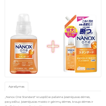
Aprašymas
„Nanox One Standard“ kruopščiai pašalina įsisenėjusias dėmes,
pavyzdžiui, įsisenėjusias maisto ir gėrimų dėmes, kraujo dėmes ir