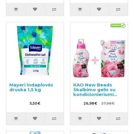
Mayeri Indaplovės
KAO New Beads
druska 1,5 kg
Skalbimo gelis su
kondicionieriumi
740g + užpildas 650g
5,50€
26,98€
27,98€