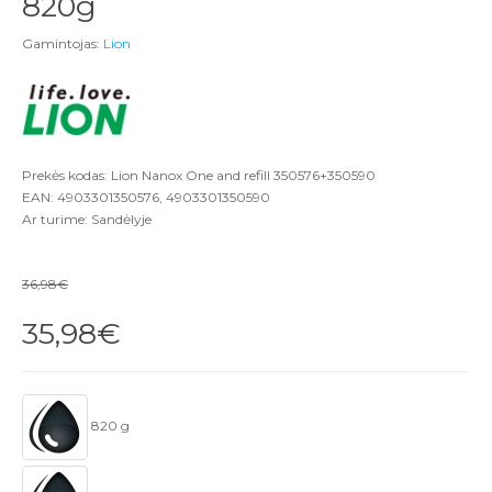
820g
Gamintojas:
Lion
Prekės kodas: Lion Nanox One and refill 350576+350590
EAN: 4903301350576, 4903301350590
Ar turime: Sandėlyje
36,98€
35,98€
820 g