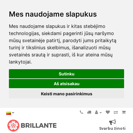
Mes naudojame slapukus
Mes naudojame slapukus ir kitas stebėjimo
technologijas, siekdami pagerinti jūsų naršymo
mūsų svetainėje patirtį, parodyti jums pritaikytą
turinį ir tikslinius skelbimus, išanalizuoti mūsų
svetainės srautą ir suprasti, iš kur ateina mūsų
lankytojai.
Sutinku
Aš atsisakau
Keisti mano pasirinkimus
Svarbu žinoti