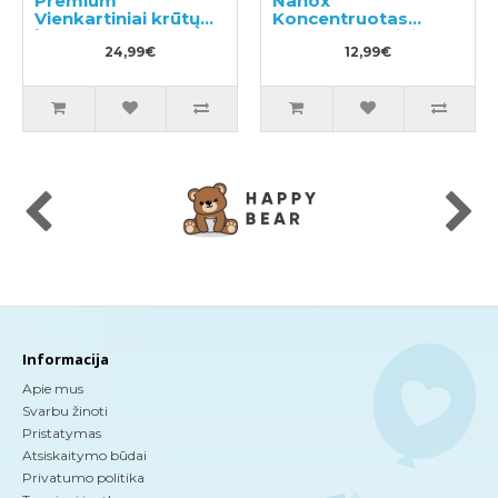
Premium
Nanox
Vienkartiniai krūtų
Koncentruotas
įklotai 102vnt
skystas skalbinių
24,99€
ploviklis, pompinis
12,99€
buteliukas 400ml
Informacija
Apie mus
Svarbu žinoti
Pristatymas
Atsiskaitymo būdai
Privatumo politika