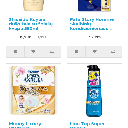
Shiseido Kuyura
Fafa Story Homme
dušo želė su žolelių
Skalbinių
kvapu 550ml
kondicionieriaus
užpildas 1440ml
15,99€
19,99€
35,99€
Moony Luxury
Lion Top Super