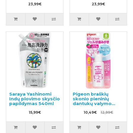
23,99€
23,99€
Saraya Yashinomi
Pigeon braškių
Indų plovimo skysčio
skonio pieninių
papildymas 540ml
dantukų valymo
gelis 40ml
15,99€
10,49€
12,99€