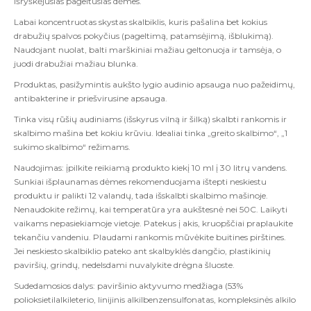
išryškėjusias pageltusias dėmes.
Labai koncentruotas skystas skalbiklis, kuris pašalina bet kokius
drabužių spalvos pokyčius (pageltimą, patamsėjimą, išblukimą).
Naudojant nuolat, balti marškiniai mažiau geltonuoja ir tamsėja, o
juodi drabužiai mažiau blunka.
Produktas, pasižymintis aukšto lygio audinio apsauga nuo pažeidimų,
antibakterine ir priešvirusine apsauga.
Tinka visų rūšių audiniams (išskyrus vilną ir šilką) skalbti rankomis ir
skalbimo mašina bet kokiu krūviu. Idealiai tinka „greito skalbimo“, „1
sukimo skalbimo“ režimams.
Naudojimas: įpilkite reikiamą produkto kiekį 10 ml į 30 litrų vandens.
Sunkiai išplaunamas dėmes rekomenduojama ištepti neskiestu
produktu ir palikti 12 valandų, tada išskalbti skalbimo mašinoje.
Nenaudokite režimų, kai temperatūra yra aukštesnė nei 50C. Laikyti
vaikams nepasiekiamoje vietoje. Patekus į akis, kruopščiai praplaukite
tekančiu vandeniu. Plaudami rankomis mūvėkite buitines pirštines.
Jei neskiesto skalbiklio pateko ant skalbyklės dangčio, plastikinių
paviršių, grindų, nedelsdami nuvalykite drėgna šluoste.
Sudedamosios dalys: paviršinio aktyvumo medžiaga (53%
polioksietilalkileterio, linijinis alkilbenzensulfonatas, kompleksinės alkilo