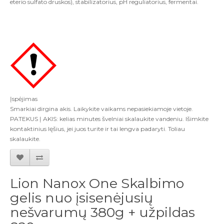
eterio sulfato druskos), stabilizatorius, pH reguliatorius, fermentai.
Įspėjimas
Smarkiai dirgina akis. Laikykite vaikams nepasiekiamoje vietoje.
PATEKUS Į AKIS: kelias minutes švelniai skalaukite vandeniu. Išimkite
kontaktinius lęšius, jei juos turite ir tai lengva padaryti. Toliau
skalaukite.
Lion Nanox One Skalbimo
gelis nuo įsisenėjusių
nešvarumų 380g + užpildas