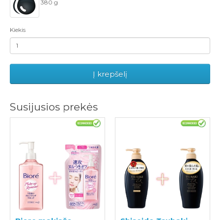
380 g
Kiekis
Į krepšelį
Susijusios prekės