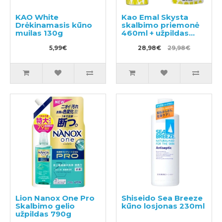
KAO White
Kao Emal Skysta
Drėkinamasis kūno
skalbimo priemonė
muilas 130g
460ml + užpildas
360ml
5,99€
28,98€
29,98€
Lion Nanox One Pro
Shiseido Sea Breeze
Skalbimo gelio
kūno losjonas 230ml
užpildas 790g