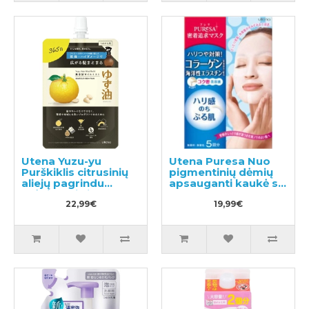
Utena Yuzu-yu
Utena Puresa Nuo
Purškiklis citrusinių
pigmentinių dėmių
aliejų pagrindu
apsauganti kaukė su
drėkinantis ir
kolagenu 5vnt
maitinantis plaukus,
22,99€
19,99€
užpildas 160ml