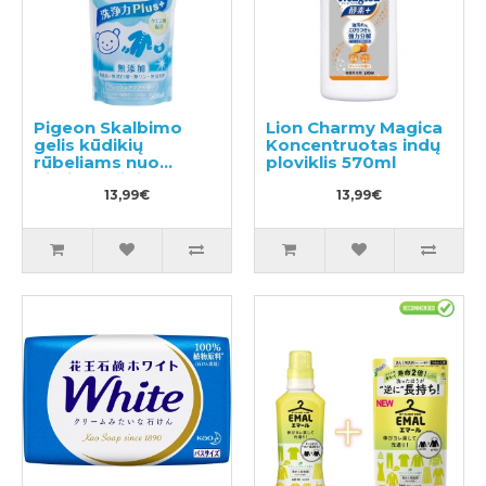
Pigeon Skalbimo
Lion Charmy Magica
gelis kūdikių
Koncentruotas indų
rūbeliams nuo
ploviklis 570ml
gimimo užpildas
500ml
13,99€
13,99€