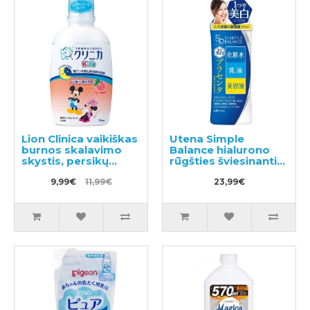
Lion Clinica vaikiškas
Utena Simple
burnos skalavimo
Balance hialurono
skystis, persikų
rūgšties šviesinantis
skonio 250ml
veido losjonas 220ml
9,99€
11,99€
23,99€