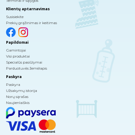
Terminai ir sąlygos
Klientų aptarnavimas
Susisiekite
Prekių grąžinimas ir keitimas
Papildomai
Gamintojai
Visi produktai
Specialūs pasiūlymai
Parduotuvės žemėlapis
Paskyra
Paskyra
Užsakymų istorija
Norų sąrašas
Naujienlaiškis