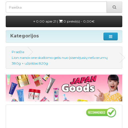
0.00 apie 21 |
0 prekė(s) - 0,00€
Kategorijos
Pradžia
Lion nanox one skalbimo gelis nuo įsisenėjusių nešvarumų
380g + užpildas 820g