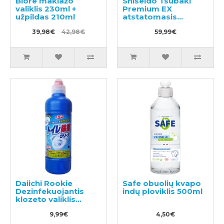
Biore makiažo
Shiseido Tsubaki
valiklis 230ml +
Premium EX
užpildas 210ml
atstatomasis
šampūnas ir
39,98€
42,98€
kondicionierius-
59,99€
kaukė pažeistiems
plaukams 450ml
Daiichi Rookie
Safe obuolių kvapo
Dezinfekuojantis
indų ploviklis 500ml
klozeto valiklis
500ml
9,99€
4,50€