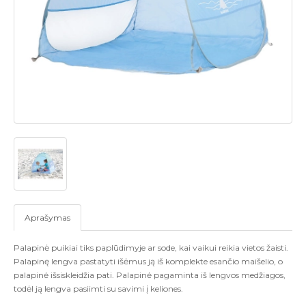
Aprašymas
Palapinė puikiai tiks paplūdimyje ar sode, kai vaikui reikia vietos žaisti.
Palapinę lengva pastatyti išėmus ją iš komplekte esančio maišelio, o
palapinė išsiskleidžia pati. Palapinė pagaminta iš lengvos medžiagos,
todėl ją lengva pasiimti su savimi į keliones.