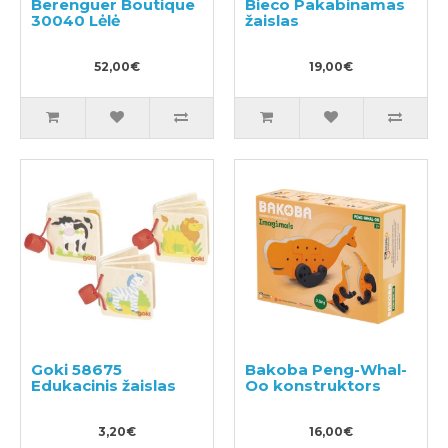
Berenguer Boutique
Bieco Pakabinamas
30040 Lėlė
žaislas
52,00€
19,00€
Goki 58675
Bakoba Peng-Whal-
Edukacinis žaislas
Oo konstruktors
3,20€
16,00€