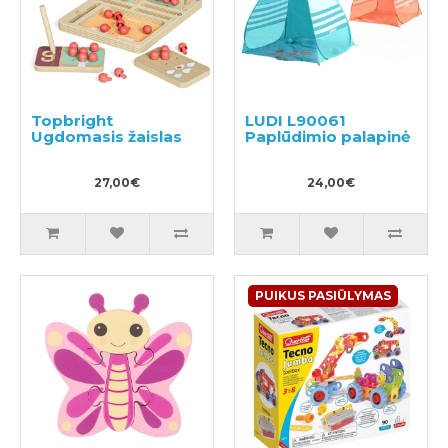
Topbright
LUDI L90061
Ugdomasis žaislas
Paplūdimio palapinė
27,00€
24,00€
PUIKUS PASIŪLYMAS