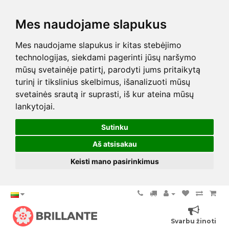
Mes naudojame slapukus
Mes naudojame slapukus ir kitas stebėjimo
technologijas, siekdami pagerinti jūsų naršymo
mūsų svetainėje patirtį, parodyti jums pritaikytą
turinį ir tikslinius skelbimus, išanalizuoti mūsų
svetainės srautą ir suprasti, iš kur ateina mūsų
lankytojai.
Sutinku
Aš atsisakau
Keisti mano pasirinkimus
Svarbu žinoti