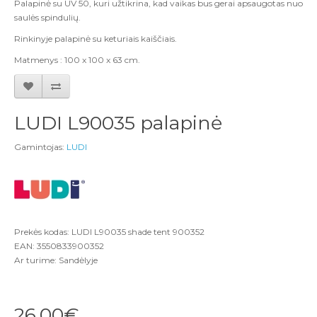
Palapinė su UV 50, kuri užtikrina, kad vaikas bus gerai apsaugotas nuo
saulės spindulių.
Rinkinyje palapinė su keturiais kaiščiais.
Matmenys : 100 x 100 x 63 cm.
LUDI L90035 palapinė
Gamintojas:
LUDI
Prekės kodas: LUDI L90035 shade tent 900352
EAN: 3550833900352
Ar turime: Sandėlyje
26,00€