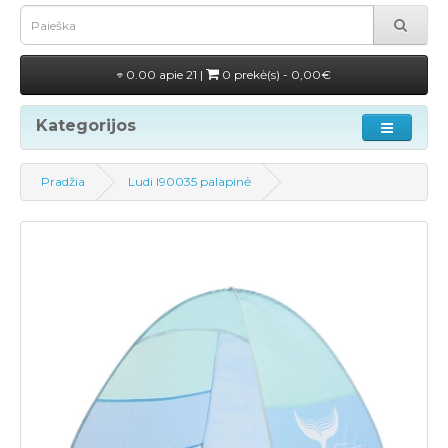
0.00 apie 21 |
0 prekė(s) - 0,00€
Kategorijos
Pradžia
Ludi l90035 palapinė