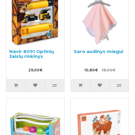
Navir 8091 Optinių
Saro audinys miegui
žaislų rinkinys
29,00€
10,80€
18,00€