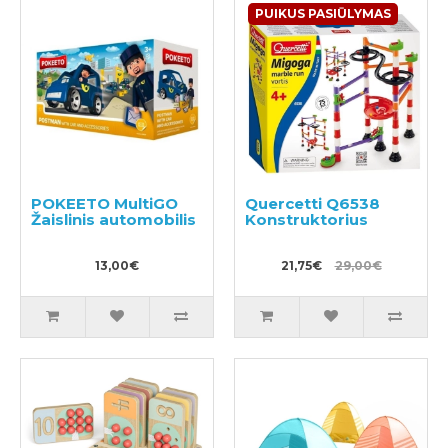
PUIKUS PASIŪLYMAS
POKEETO MultiGO
Quercetti Q6538
Žaislinis automobilis
Konstruktorius
13,00€
21,75€
29,00€