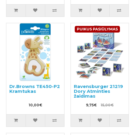
PUIKUS PASIŪLYMAS
Dr.Browns TE450-P2
Ravensburger 21219
Kramtukas
Dory Atminties
žaidimas
10,00€
9,75€
15,00€