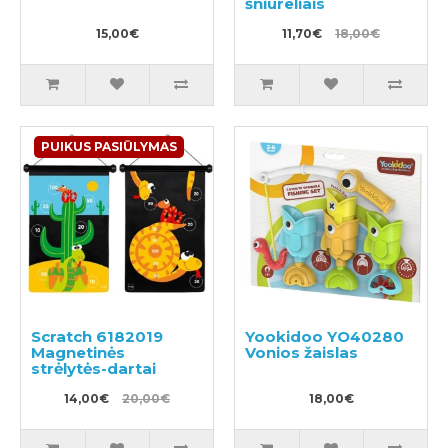
šniūreliais
15,00€
11,70€
18,00€
PUIKUS PASIŪLYMAS
Scratch 6182019
Yookidoo YO40280
Magnetinės
Vonios žaislas
strėlytės-dartai
14,00€
20,00€
18,00€