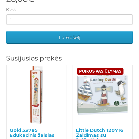
Kiekis
Į krepšelį
Susijusios prekės
PUIKUS PASIŪLYMAS
Goki 53785
Little Dutch 120716
Edukacinis žaislas
Žaidimas su