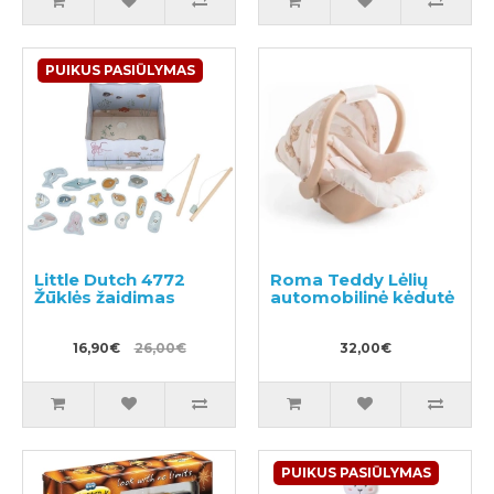
PUIKUS PASIŪLYMAS
Little Dutch 4772
Roma Teddy Lėlių
Žūklės žaidimas
automobilinė kėdutė
16,90€
26,00€
32,00€
PUIKUS PASIŪLYMAS