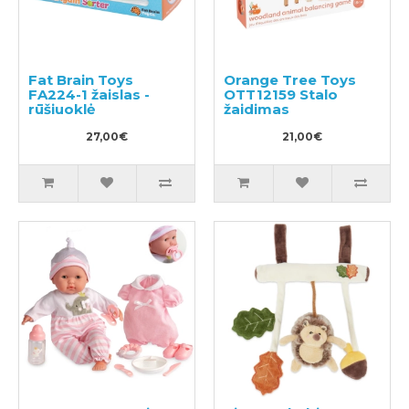
Fat Brain Toys
Orange Tree Toys
FA224-1 žaislas -
OTT12159 Stalo
rūšiuoklė
žaidimas
27,00€
21,00€