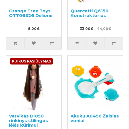
Orange Tree Toys
Quercetti Q6150
OTT06326 Dėlionė
Konstruktorius
8,00€
33,00€
44,00€
PUIKUS PASIŪLYMAS
Varvikas DI050
Akuku A0456 Žaislas
rinkinys stilingos
voniai
lėlės kūrimui