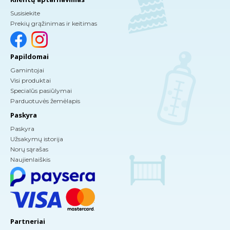
Susisiekite
Prekių grąžinimas ir keitimas
Papildomai
Gamintojai
Visi produktai
Specialūs pasiūlymai
Parduotuvės žemėlapis
Paskyra
Paskyra
Užsakymų istorija
Norų sąrašas
Naujienlaiškis
Partneriai