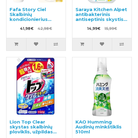
Fafa Story Ciel
Saraya Kitchen Alpet
Skalbinių
antibakterinis
kondicionierius
antiseptinis skystis
600ml + užpildas
rankų odai 400ml
840ml
41,98€
42,98€
14,99€
15,99€
Lion Top Clear
KAO Humming
skystas skalbinių
Audinių minkštiklis
ploviklis, užpildas
510ml
1160g