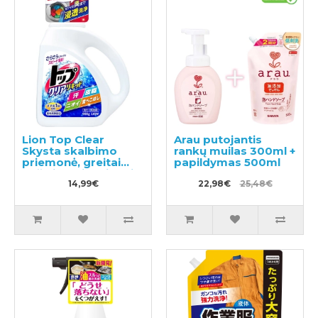
Lion Top Clear
Arau putojantis
Skysta skalbimo
rankų muilas 300ml +
priemonė, greitai
papildymas 500ml
pašalinanti maisto ir
prakaito dėmes
14,99€
22,98€
25,48€
900g