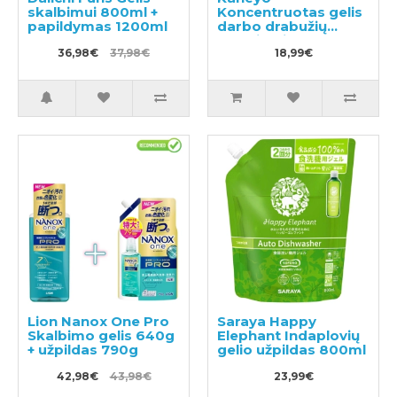
skalbimui 800ml +
Koncentruotas gelis
papildymas 1200ml
darbo drabužių
skalbimui 500ml
36,98€
37,98€
18,99€
Lion Nanox One Pro
Saraya Happy
Skalbimo gelis 640g
Elephant Indaplovių
+ užpildas 790g
gelio užpildas 800ml
42,98€
43,98€
23,99€