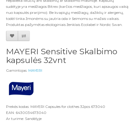
nepalieka likučių ant skalbinių ar skalbimo mašinoje. Kapsulių
sudėtyje yra medžiagos Bitrex (karčios medžiagos, kuri apsaugos vaiką
nuo kapsulės prarijimo). Be kvapiųjų medžiagų, dažiklių ir alergenų,
todėl tinka žmonėms su jautria oda ir šeimoms su mažais vaikais.
Produktas pažymėtas ekologiniais ženklais Ecolabel ir Nordic Swan.
MAYERI Sensitive Skalbimo
kapsulės 32vnt
Gamintojas:
MAYERI
Prekės kodas: MAYERI Capsules for clothes 32pcs 673040
EAN: 6430034673040
Ar turime: Sandėlyje