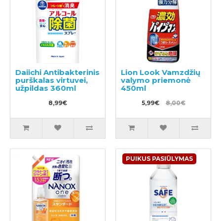
Daiichi Antibakterinis
Lion Look Vamzdžių
purškalas virtuvei,
valymo priemonė
užpildas 360ml
450ml
8,99€
5,99€
8,00€
PUIKUS PASIŪLYMAS