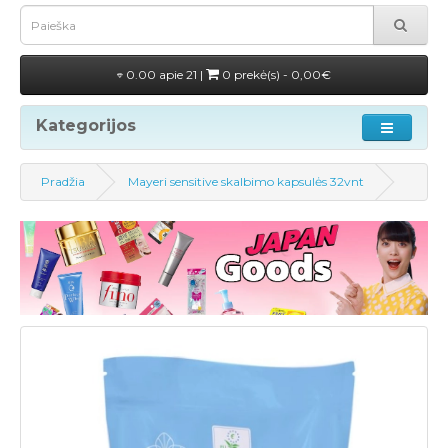
0.00 apie 21 |
0 prekė(s) - 0,00€
Kategorijos
Pradžia
Mayeri sensitive skalbimo kapsulės 32vnt