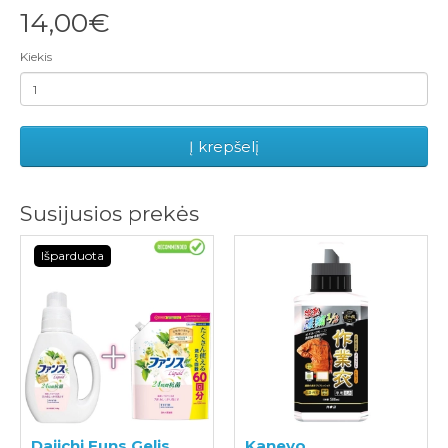
14,00€
Kiekis
Į krepšelį
Susijusios prekės
Išparduota
Daiichi Funs Gelis
Kaneyo