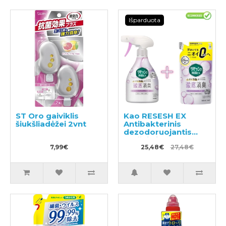
Išparduota
ST Oro gaiviklis
Kao RESESH EX
šiukšliadėžei 2vnt
Antibakterinis
dezodoruojantis
purškiklis
7,99€
drabužiams ir
25,48€
27,48€
skalbiniams, muilo
kvapas 370ml +
užpildas 320ml