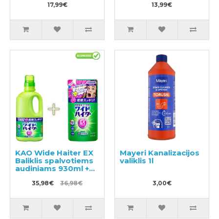
17,99€
13,99€
KAO Wide Haiter EX
Mayeri Kanalizacijos
Baliklis spalvotiems
valiklis 1l
audiniams 930ml +
užpildas 450ml
35,98€
36,98€
3,00€