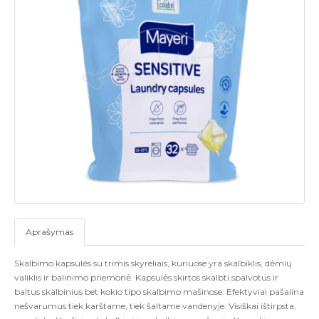
Aprašymas
Skalbimo kapsulės su trimis skyreliais, kuriuose yra skalbiklis, dėmių
valiklis ir balinimo priemonė. Kapsulės skirtos skalbti spalvotus ir
baltus skalbinius bet kokio tipo skalbimo mašinose. Efektyviai pašalina
nešvarumus tiek karštame, tiek šaltame vandenyje. Visiškai ištirpsta,