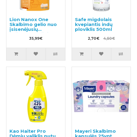
Lion Nanox One
Safe migdolais
Skalbimo gelio nuo
kvepiantis indų
įsisenėjusių
ploviklis 500ml
nešvarumų užpildas
1530g
35,99€
2,70€
4,50€
Kao Haiter Pro
Mayeri Skalbimo
Dėmių valiklis putų
kapsulės 25vnt