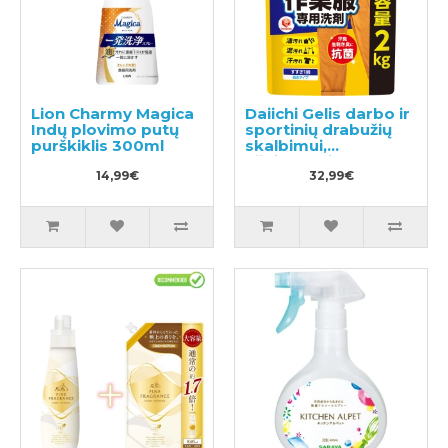
Lion Charmy Magica
Daiichi Gelis darbo ir
Indų plovimo putų
sportinių drabužių
purškiklis 300ml
skalbimui,
užpildymui 2kg
14,99€
32,99€