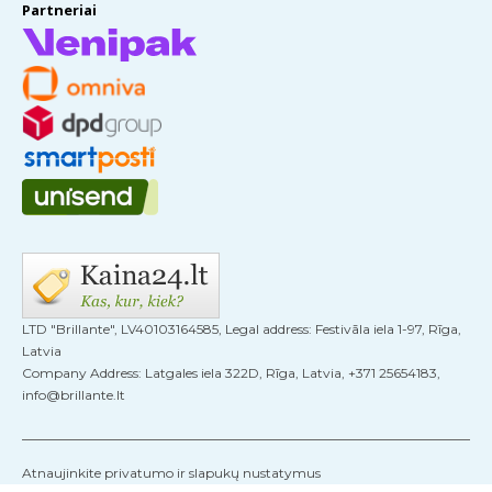
Partneriai
LTD "Brillante", LV40103164585, Legal address: Festivāla iela 1-97, Rīga,
Latvia
Company Address: Latgales iela 322D, Rīga, Latvia, +371 25654183,
info@brillante.lt
Atnaujinkite privatumo ir slapukų nustatymus