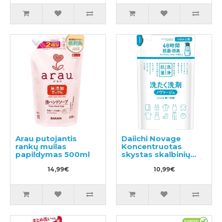
Arau putojantis
Daiichi Novage
rankų muilas
Koncentruotas
papildymas 500ml
skystas skalbinių
ploviklis, užpildymui
14,99€
270ml
10,99€