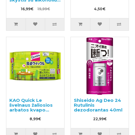
900ml
16,99€
19,99€
4,50€
KAO Quick Le
Shiseido Ag Deo 24
švelnaus žaliosios
Rutulinis
arbatos kvapo
dezodorantas 40ml
drėgnos
dezinfekcinės
8,99€
22,99€
servetėlės, skirtos
namų valymui 20vnt