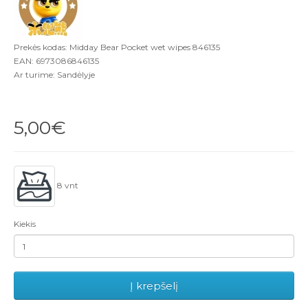
Prekės kodas: Midday Bear Pocket wet wipes 846135
EAN: 6973086846135
Ar turime: Sandėlyje
5,00€
8 vnt
Kiekis
Į krepšelį