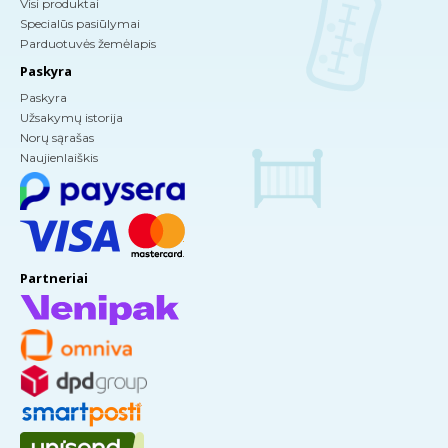
Visi produktai
Specialūs pasiūlymai
Parduotuvės žemėlapis
Paskyra
Paskyra
Užsakymų istorija
Norų sąrašas
Naujienlaiškis
Partneriai