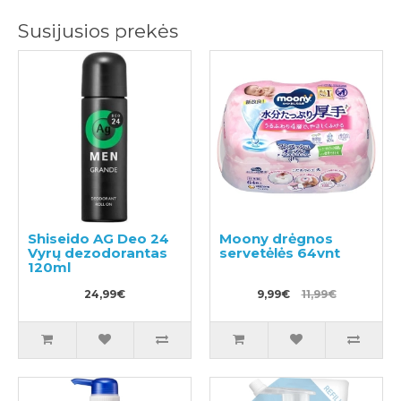
Susijusios prekės
Shiseido AG Deo 24
Moony drėgnos
Vyrų dezodorantas
servetėlės 64vnt
120ml
24,99€
9,99€
11,99€