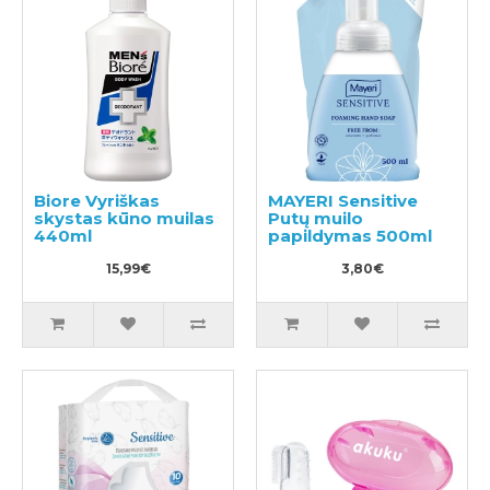
Biore Vyriškas
MAYERI Sensitive
skystas kūno muilas
Putų muilo
440ml
papildymas 500ml
15,99€
3,80€