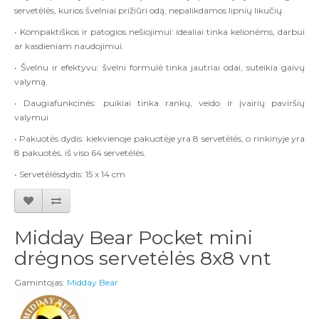
servetėlės, kurios švelniai prižiūri odą, nepalikdamos lipnių likučių.
• Kompaktiškos ir patogios nešiojimui: idealiai tinka kelionėms, darbui
ar kasdieniam naudojimui.
• Švelnu ir efektyvu: švelni formulė tinka jautriai odai, suteikia gaivų
valymą.
• Daugiafunkcinės: puikiai tinka rankų, veido ir įvairių paviršių
valymui.
• Pakuotės dydis: kiekvienoje pakuotėje yra 8 servetėlės, o rinkinyje yra
8 pakuotės, iš viso 64 servetėlės.
• Servetėlės​​dydis: 15 x 14 cm
Midday Bear Pocket mini
drėgnos servetėlės 8x8 vnt
Gamintojas:
Midday Bear