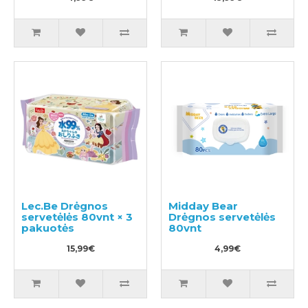
Lec.Be Drėgnos
Midday Bear
servetėlės 80vnt × 3
Drėgnos servetėlės
pakuotės
80vnt
15,99€
4,99€