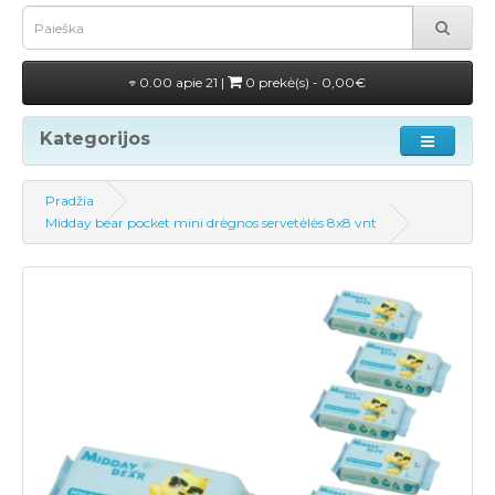
0.00 apie 21 |
0 prekė(s) - 0,00€
Kategorijos
Pradžia
Midday bear pocket mini drėgnos servetėlės 8x8 vnt