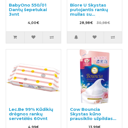
BabyOno 550/01
Biore U Skystas
Dantų šepetukai
putojantis rankų
3vnt
muilas su
antibakteriniu
4,00€
poveikiu, švelnaus
28,98€
30,98€
citrusinio aromato
240ml + užpildas
430ml
Lec.Be 99% Kūdikių
Cow Bouncia
drėgnos rankų
Skystas kūno
servetėlės 60vnt
prausiklio užpildas
360ml
4,99€
13,99€