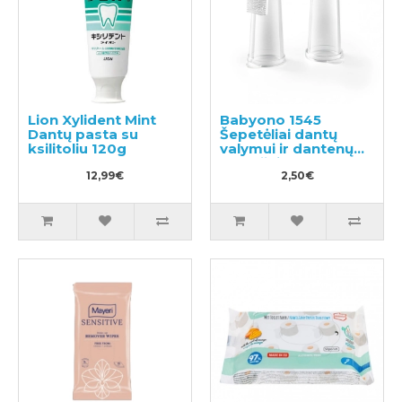
Lion Xylident Mint
Babyono 1545
Dantų pasta su
Šepetėliai dantų
ksilitoliu 120g
valymui ir dantenų
masažui 2vnt
12,99€
2,50€