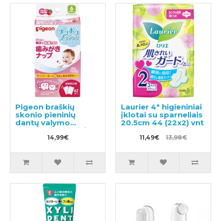
Pigeon braškių
Laurier 4* higieniniai
skonio pieninių
įklotai su sparneliais
dantų valymo
20.5cm 44 (22x2) vnt
drėgnos servetėlės
42vnt
14,99€
11,49€
13,98€