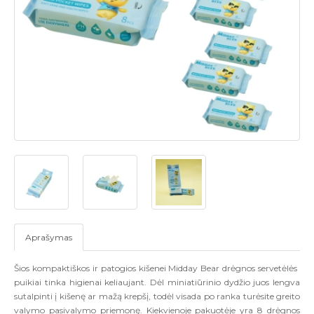
Aprašymas
Šios kompaktiškos ir patogios kišenei Midday Bear drėgnos servetėlės ​​
puikiai tinka higienai keliaujant. Dėl miniatiūrinio dydžio juos lengva
sutalpinti į kišenę ar mažą krepšį, todėl visada po ranka turėsite greito
valymo pasivalymo priemonę. Kiekvienoje pakuotėje yra 8 drėgnos