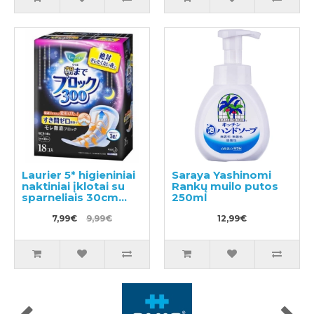
Laurier 5* higieniniai
Saraya Yashinomi
naktiniai įklotai su
Rankų muilo putos
sparneliais 30cm
250ml
18vnt
7,99€
9,99€
12,99€