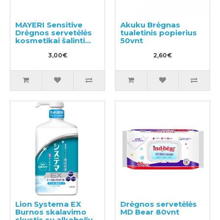
MAYERI Sensitive
Akuku Вrėgnas
Drėgnos servetėlės
tualetinis popierius
kosmetikai šalinti
50vnt
25vnt
3,00€
2,60€
Lion Systema EX
Drėgnos servetėlės
Burnos skalavimo
MD Bear 80vnt
skystis su alkoholiu