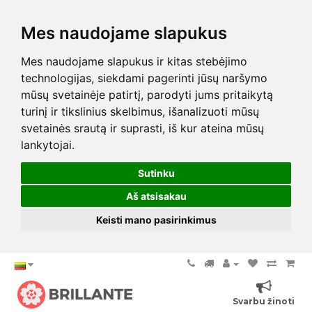
Mes naudojame slapukus
Mes naudojame slapukus ir kitas stebėjimo
technologijas, siekdami pagerinti jūsų naršymo
mūsų svetainėje patirtį, parodyti jums pritaikytą
turinį ir tikslinius skelbimus, išanalizuoti mūsų
svetainės srautą ir suprasti, iš kur ateina mūsų
lankytojai.
Sutinku
Aš atsisakau
Keisti mano pasirinkimus
Svarbu žinoti