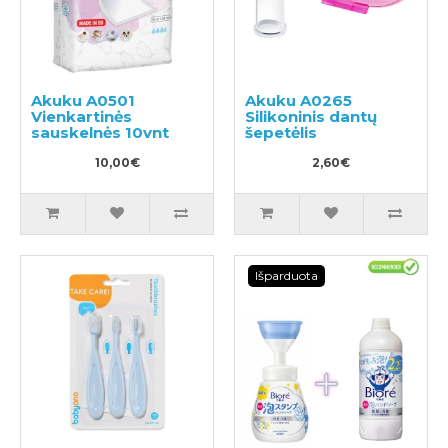
Akuku A0501
Akuku A0265
Vienkartinės
Silikoninis dantų
sauskelnės 10vnt
šepetėlis
10,00€
2,60€
Išparduota