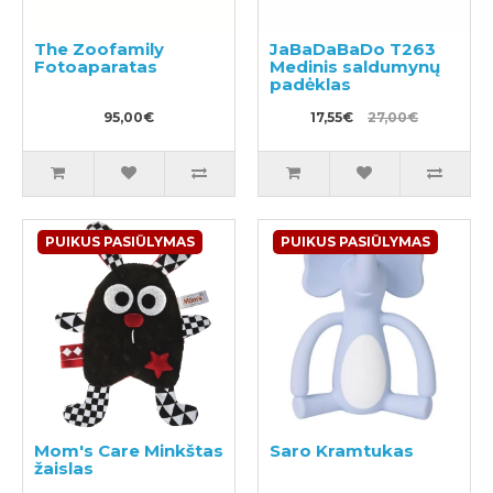
The Zoofamily
JaBaDaBaDo T263
Fotoaparatas
Medinis saldumynų
padėklas
95,00€
17,55€
27,00€
PUIKUS PASIŪLYMAS
PUIKUS PASIŪLYMAS
Mom's Care Minkštas
Saro Kramtukas
žaislas