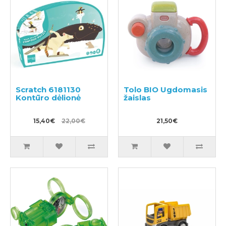
Scratch 6181130
Tolo BIO Ugdomasis
Kontūro dėlionė
žaislas
15,40€
22,00€
21,50€