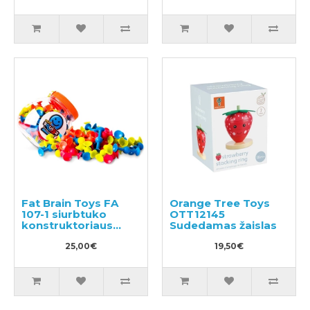
Fat Brain Toys FA
Orange Tree Toys
107-1 siurbtuko
OTT12145
konstruktoriaus
Sudedamas žaislas
komplektas 75vnt
25,00€
19,50€