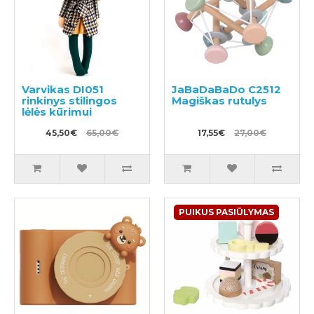
Varvikas DI051
JaBaDaBaDo C2512
rinkinys stilingos
Magiškas rutulys
lėlės kūrimui
45,50€
65,00€
17,55€
27,00€
PUIKUS PASIŪLYMAS