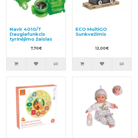
Navir 4010/T
ECO MultiGO
Daugiafunkcis
Sunkvežimis
tyrinėjimo žaislas
7,70€
12,00€