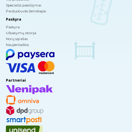
Specialūs pasiūlymai
Parduotuvės žemėlapis
Paskyra
Paskyra
Užsakymų istorija
Norų sąrašas
Naujienlaiškis
Partneriai