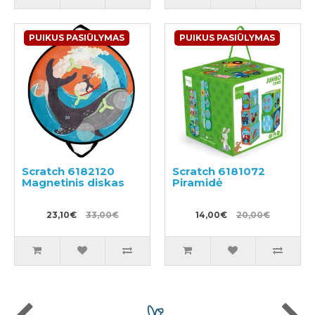
PUIKUS PASIŪLYMAS
PUIKUS PASIŪLYMAS
Scratch 6182120
Scratch 6181072
Magnetinis diskas
Piramidė
23,10€
33,00€
14,00€
20,00€