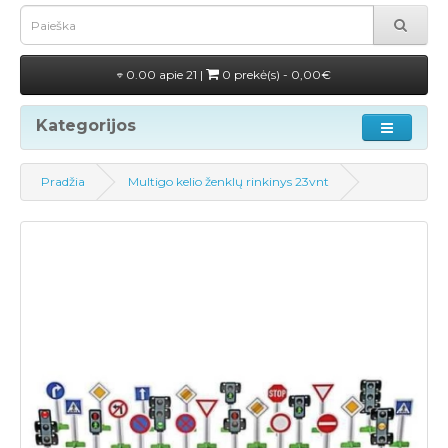
0.00 apie 21 |
0 prekė(s) - 0,00€
Kategorijos
Pradžia
Multigo kelio ženklų rinkinys 23vnt