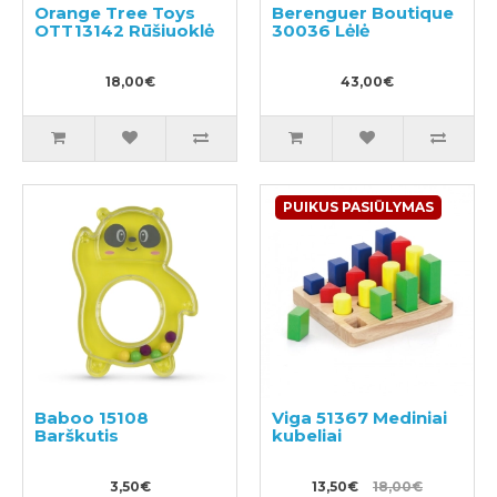
Orange Tree Toys
Berenguer Boutique
OTT13142 Rūšiuoklė
30036 Lėlė
18,00€
43,00€
PUIKUS PASIŪLYMAS
Baboo 15108
Viga 51367 Mediniai
Barškutis
kubeliai
3,50€
13,50€
18,00€