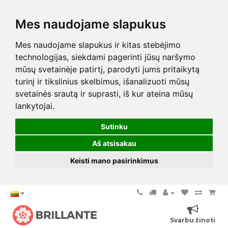
Mes naudojame slapukus
Mes naudojame slapukus ir kitas stebėjimo
technologijas, siekdami pagerinti jūsų naršymo
mūsų svetainėje patirtį, parodyti jums pritaikytą
turinį ir tikslinius skelbimus, išanalizuoti mūsų
svetainės srautą ir suprasti, iš kur ateina mūsų
lankytojai.
Sutinku
Aš atsisakau
Keisti mano pasirinkimus
Svarbu žinoti