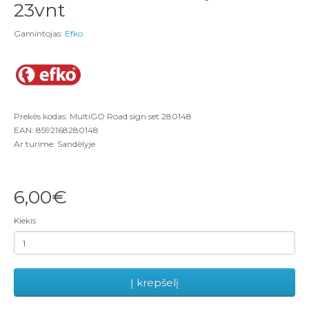
23vnt
Gamintojas:
Efko
Prekės kodas: MultiGO Road sign set 280148
EAN: 8592168280148
Ar turime: Sandėlyje
6,00€
Kiekis
Į krepšelį