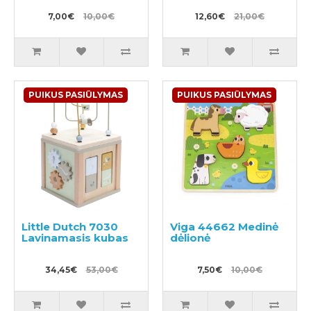
7,00€
10,00€
12,60€
21,00€
PUIKUS PASIŪLYMAS
PUIKUS PASIŪLYMAS
Little Dutch 7030
Viga 44662 Medinė
Lavinamasis kubas
dėlionė
34,45€
53,00€
7,50€
10,00€