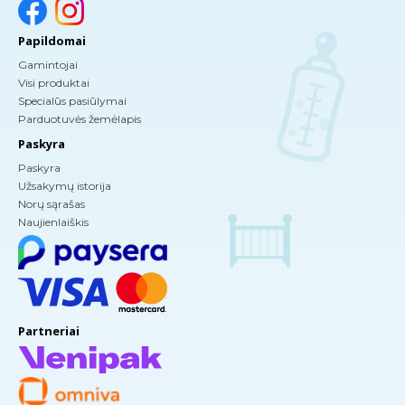
Papildomai
Gamintojai
Visi produktai
Specialūs pasiūlymai
Parduotuvės žemėlapis
Paskyra
Paskyra
Užsakymų istorija
Norų sąrašas
Naujienlaiškis
Partneriai