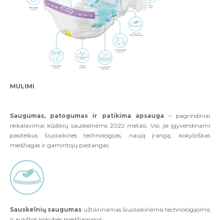
MULIMI
Saugumas, patogumas ir patikima apsauga
– pagrindiniai
reikalavimai kūdikių sauskelnėms 2022 metais. Visi jie įgyvendinami
pasitelkus šiuolaikines technologijas, naują įrangą, kokybiškas
medžiagas ir gamintojų pastangas.
Sauskelnių saugumas
užtikrinamas šiuolaikinėmis technologijomis
ir aukštos kokybės medžiagomis: