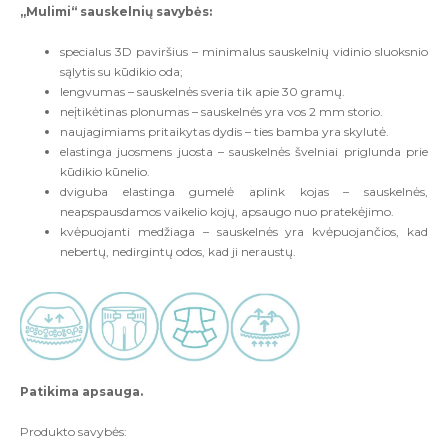
„Mulimi“ sauskelnių savybės:
specialus 3D paviršius – minimalus sauskelnių vidinio sluoksnio
sąlytis su kūdikio oda;
lengvumas – sauskelnės sveria tik apie 30 gramų.
neįtikėtinas plonumas – sauskelnės yra vos 2 mm storio.
naujagimiams pritaikytas dydis – ties bamba yra skylutė.
elastinga juosmens juosta – sauskelnės švelniai priglunda prie
kūdikio kūnelio.
dviguba elastinga gumelė aplink kojas – sauskelnės,
neapspausdamos vaikelio kojų, apsaugo nuo pratekėjimo.
kvėpuojanti medžiaga – sauskelnės yra kvėpuojančios, kad
nebertų, nedirgintų odos, kad ji neraustų.
Patikima apsauga.
Produkto savybės: