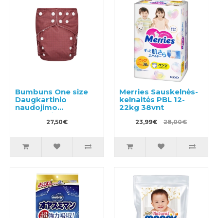
Bumbuns One size
Merries Sauskelnės-
Daugkartinio
kelnaitės PBL 12-
naudojimo
22kg 38vnt
sauskelnės
27,50€
23,99€
28,00€