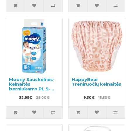
Moony Sauskelnės-
HappyBear
kelnaitės
Treniruočių kelnaitės
berniukams PL 9-
14kg 44vnt
22,99€
25,00€
9,30€
15,50€