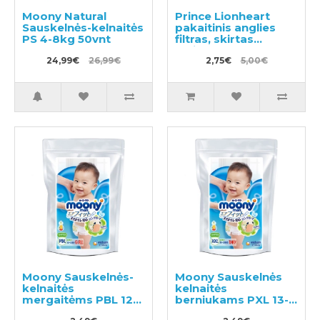
Moony Natural
Prince Lionheart
Sauskelnės-kelnaitės
pakaitinis anglies
PS 4-8kg 50vnt
filtras, skirtas
Twist'R 2vnt
24,99€
26,99€
2,75€
5,00€
Moony Sauskelnės-
Moony Sauskelnės
kelnaitės
kelnaitės
mergaitėms PBL 12-
berniukams PXL 13-
22kg pavyzdys 3vnt
28kg pavyzdys 3vnt