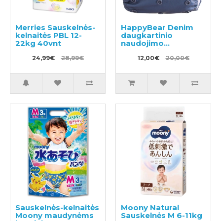
Merries Sauskelnės-
HappyBear Denim
kelnaitės PBL 12-
daugkartinio
22kg 40vnt
naudojimo
sauskelnės
24,99€
28,99€
12,00€
20,00€
Sauskelnės-kelnaitės
Moony Natural
Moony maudynėms
Sauskelnės M 6-11kg