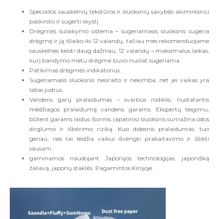
Specialios sauskelnių tekstūros ir sluoksnių savybės akimirksniu
paskirsto ir sugerti skystį.
Drėgmės sulaikymo sistema – sugeriamasis sluoksnis sugeria
drėgmę ir ją išlaiko iki 12 valandų, tačiau mes rekomenduojame
sauskelnes keisti daug dažniau; 12 valandų – maksimalus laikas,
kurį bandymo metu drėgmė buvo nuolat sugeriama.
Patikimas drėgmės indikatorius.
Sugeriamasis sluoksnis nesiraito ir nekimba, net jei vaikas yra
labai judrus.
Vandens garų pralaidumas – svarbus rodiklis, nustatantis
medžiagos pralaidumą vandens garams. Ekspertų teigimu,
būtent garams laidus išorinis (apatinis) sluoksnis sumažina odos
dirglumo ir išbėrimo riziką. Kuo didesnis pralaidumas, tuo
geriau, nes tai leidžia vaikui išvengti prakaitavimo ir išlikti
sausam.
gaminamos naudojant Japonijos technologijas, japonišką
žaliavą, japonų staklės. Pagamintos Kinijoje.