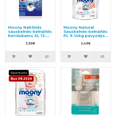
Moony Naktinės
Moony Natural
sauskelnės-kelnaitės
Sauskelnės-kelnaitės
berniukams XL 13-
PL 9-14kg pavyzdys
28kg 2vnt
3vnt
3,99€
2,49€
Išparduota
Bus 08.2026