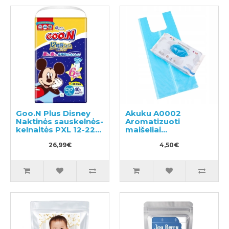
Goo.N Plus Disney
Akuku A0002
Naktinės sauskelnės-
Aromatizuoti
kelnaitės PXL 12-22
maišeliai
kg 40vnt
panaudotoms
26,99€
sauskelnėms 100vnt
4,50€