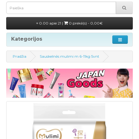
0.00 apie 21 |
0 prekė(s) - 0,00€
Kategorijos
Pradžia
Sauskelnės mulimi m 6-11kg 5vnt