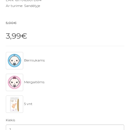
Ar turime: Sandėlyje
5,00€
3,99€
Berniukams
Mergaitėms
5 vnt
Kiekis