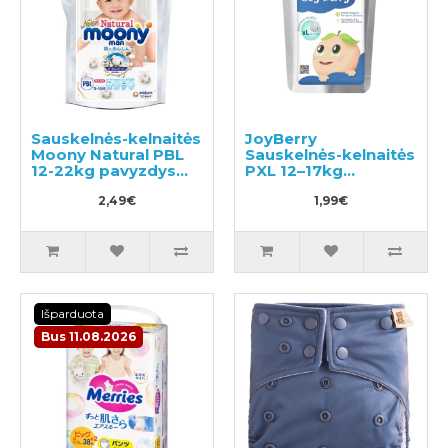
Sauskelnės-kelnaitės
JoyBerry
Moony Natural PBL
Sauskelnės-kelnaitės
12-22kg pavyzdys
PXL 12–17kg
3vnt
pavyzdys 3vnt
2,49€
1,99€
Išparduota
Bus 11.08.2026