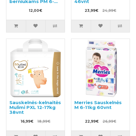
berniukams PM 6-
46vnt
12kg 3vnt
12,00€
23,99€
24,99€
Sauskelnės-kelnaitės
Merries Sauskelnės
Mulimi PXL 12-17kg
M 6-11kg 60vnt
38vnt
16,99€
18,99€
22,99€
26,99€