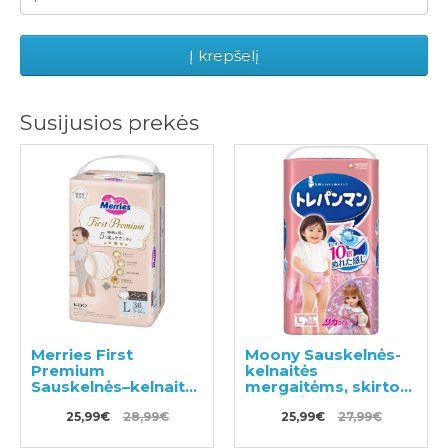
Į krepšelį
Susijusios prekės
Merries First
Moony Sauskelnės-
Premium
kelnaitės
Sauskelnės–kelnaitės
mergaitėms, skirtos
PL 9-14kg 36vnt
pratinti prie tualeto
25,99€
28,99€
PL 9-14kg 34vnt
25,99€
27,99€