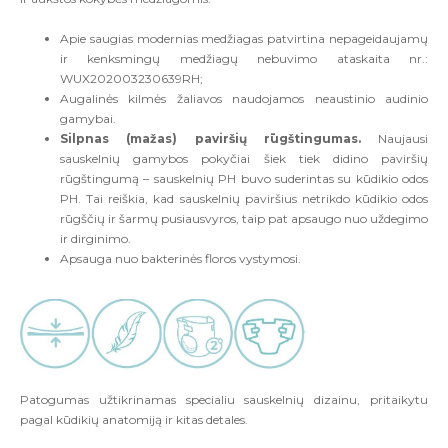
Apie saugias modernias medžiagas patvirtina nepageidaujamų
ir kenksmingų medžiagų nebuvimo ataskaita nr.:
WUX202003230639RH;
Augalinės kilmės žaliavos naudojamos neaustinio audinio
gamybai.
Silpnas (mažas) paviršių rūgštingumas.
Naujausi
sauskelnių gamybos pokyčiai šiek tiek didino paviršių
rūgštingumą – sauskelnių PH buvo suderintas su kūdikio odos
PH. Tai reiškia, kad sauskelnių paviršius netrikdo kūdikio odos
rūgščių ir šarmų pusiausvyros, taip pat apsaugo nuo uždegimo
ir dirginimo.
Apsauga nuo bakterinės floros vystymosi.
Patogumas užtikrinamas specialiu sauskelnių dizainu, pritaikytu
pagal kūdikių anatomiją ir kitas detales.