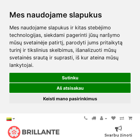
Mes naudojame slapukus
Mes naudojame slapukus ir kitas stebėjimo
technologijas, siekdami pagerinti jūsų naršymo
mūsų svetainėje patirtį, parodyti jums pritaikytą
turinį ir tikslinius skelbimus, išanalizuoti mūsų
svetainės srautą ir suprasti, iš kur ateina mūsų
lankytojai.
Sutinku
Aš atsisakau
Keisti mano pasirinkimus
Svarbu žinoti