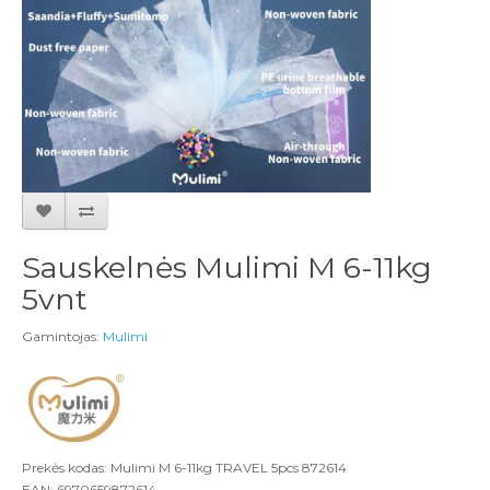
Sauskelnės Mulimi M 6-11kg
5vnt
Gamintojas:
Mulimi
Prekės kodas: Mulimi M 6-11kg TRAVEL 5pcs 872614
EAN: 6970659872614