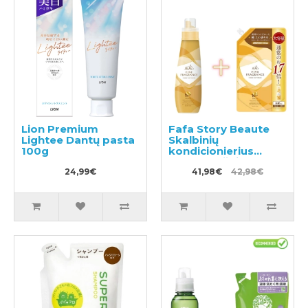
Lion Premium
Fafa Story Beaute
Lightee Dantų pasta
Skalbinių
100g
kondicionierius
600ml + užpildas
24,99€
840ml
41,98€
42,98€