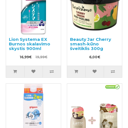
Lion Systema EX
Beauty Jar Cherry
Burnos skalavimo
smash-kūno
skystis 900ml
šveitiklis 300g
16,99€
19,99€
6,00€