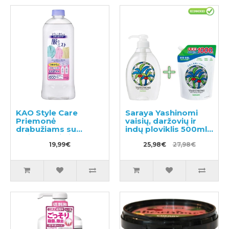
KAO Style Care
Saraya Yashinomi
Priemonė
vaisių, daržovių ir
drabužiams su
indų ploviklis 500ml +
lyginamuoju ir
papildymas 1000ml
antistatiniu efektu
19,99€
25,98€
27,98€
užpildas 400ml