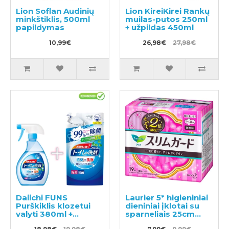
Lion Soflan Audinių
Lion KireiKirei Rankų
minkštiklis, 500ml
muilas-putos 250ml
papildymas
+ užpildas 450ml
10,99€
26,98€
27,98€
Daiichi FUNS
Laurier 5* higieniniai
Purškiklis klozetui
dieniniai įklotai su
valyti 380ml +
sparneliais 25cm
papildymas 330ml
19vnt