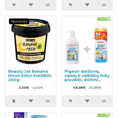
Išparduota
Beauty Jar Banana
Pigeon daržovių,
Moon kūno šveitiklis
vaisių ir vaikiškų indų
200g
ploviklis, 800ml
dozatorius +
3,00€
4,00€
papildymas 1.4l
46,98€
54,98€