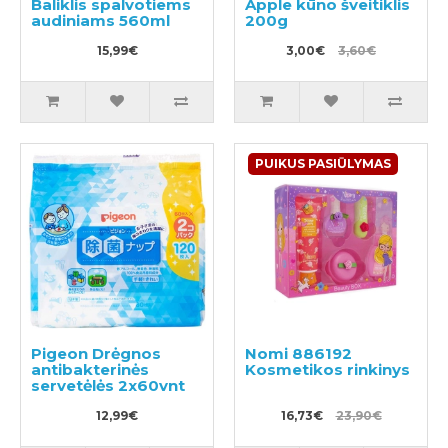
Baliklis spalvotiems
Apple kūno šveitiklis
audiniams 560ml
200g
15,99€
3,00€
3,60€
PUIKUS PASIŪLYMAS
Pigeon Drėgnos
Nomi 886192
antibakterinės
Kosmetikos rinkinys
servetėlės 2x60vnt
12,99€
16,73€
23,90€