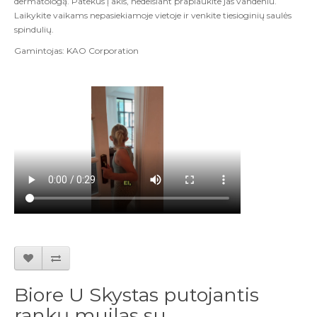
dermatologą. Patekus į akis, nedelsiant praplaukite jas vandeniu.
Laikykite vaikams nepasiekiamoje vietoje ir venkite tiesioginių saulės
spindulių.
Gamintojas:
KAO Corporation
Biore U Skystas putojantis
rankų muilas su