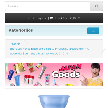
0.00 apie 21 |
0 prekė(s) - 0,00€
Kategorijos
Pradžia
Biore u skystas putojantis rankų muilas su antibakteriniu
poveikiu, švelnaus citrusinio kvapo 240ml