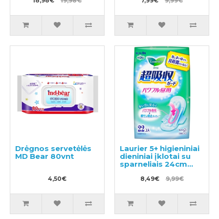
18,98€
19,98€
7,99€
9,99€
Drėgnos servetėlės
Laurier 5+ higieniniai
MD Bear 80vnt
dieniniai įklotai su
sparneliais 24cm
22vnt
4,50€
8,49€
9,99€