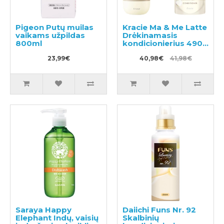
Pigeon Putų muilas
Kracie Ma & Me Latte
vaikams užpildas
Drėkinamasis
800ml
kondicionierius 490g
+ papildymas 360g
23,99€
40,98€
41,98€
Saraya Happy
Daiichi Funs Nr. 92
Elephant Indų, vaisių
Skalbinių