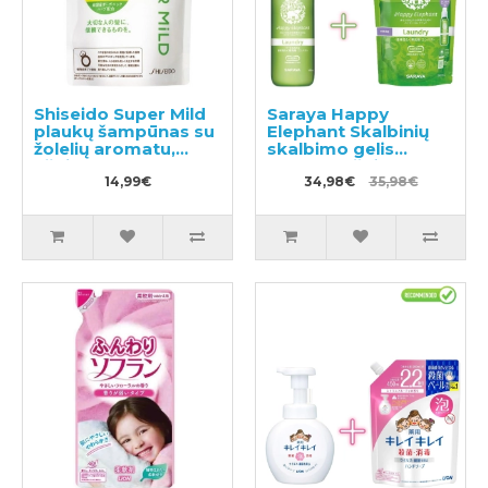
Shiseido Super Mild
Saraya Happy
plaukų šampūnas su
Elephant Skalbinių
žolelių aromatu,
skalbimo gelis
užpildas 400ml
600ml + užpildas
14,99€
540ml
34,98€
35,98€