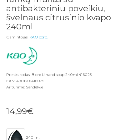
antibakteriniu poveikiu,
švelnaus citrusinio kvapo
240ml
Gamintojas:
KAO corp.
Prekės kodas: Biore U hand soap 240ml 416025
EAN: 4901301416025
Ar turime: Sandėlyje
14,99€
240 ml.