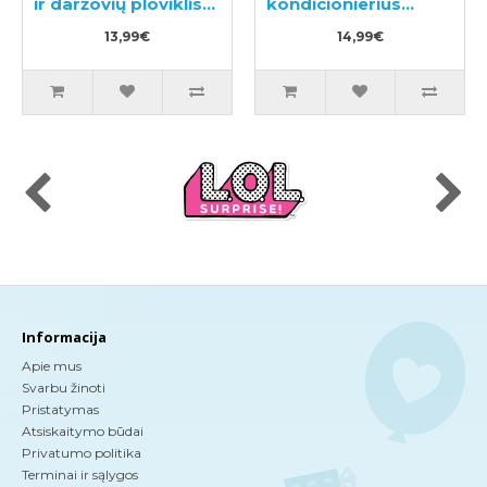
ir daržovių ploviklis
kondicionierius
300ml
600ml
13,99€
14,99€
Informacija
Apie mus
Svarbu žinoti
Pristatymas
Atsiskaitymo būdai
Privatumo politika
Terminai ir sąlygos