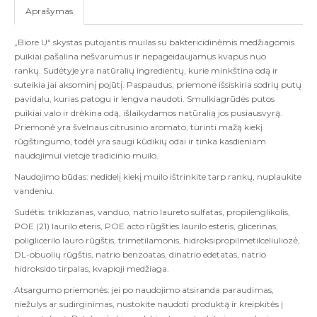
Aprašymas
„Biore U“ skystas putojantis muilas su baktericidinėmis medžiagomis
puikiai pašalina nešvarumus ir nepageidaujamus kvapus nuo
rankų. Sudėtyje yra natūralių ingredientų, kurie minkština odą ir
suteikia jai aksominį pojūtį
.
Paspaudus, priemonė išsiskiria sodrių putų
pavidalu, kurias patogu ir lengva naudoti.
Smulkiagrūdės putos
puikiai valo ir drėkina odą, išlaikydamos natūralią jos pusiausvyrą.
Priemonė yra švelnaus citrusinio aromato, turinti mažą kiekį
rūgštingumo, todėl yra saugi kūdikių odai ir tinka kasdieniam
naudojimui vietoje tradicinio muilo.
Naudojimo būdas
: nedidelį kiekį muilo ištrinkite tarp rankų, nuplaukite
vandeniu.
Sudėtis:
triklozanas, vanduo, natrio laureto sulfatas, propilenglikolis,
POE (21) laurilo eteris, POE acto rūgšties laurilo esteris, glicerinas,
poliglicerilo lauro rūgštis, trimetilamonis, hidroksipropilmetilceliuliozė,
DL-obuolių rūgštis, natrio benzoatas, dinatrio edetatas, natrio
hidroksido tirpalas, kvapioji medžiaga.
Atsargumo priemonės:
jei po naudojimo atsiranda paraudimas,
niežulys ar sudirginimas, nustokite naudoti produktą ir kreipkitės į