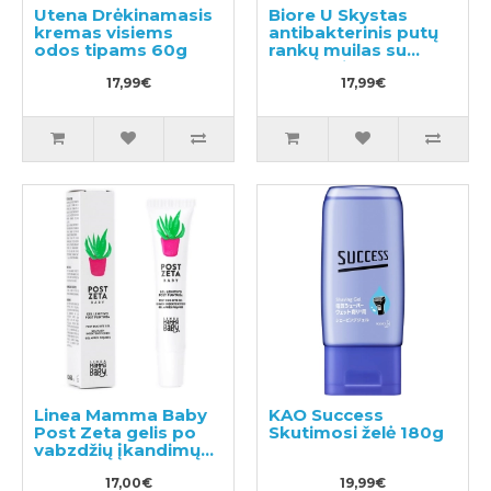
Utena Drėkinamasis
Biore U Skystas
kremas visiems
antibakterinis putų
odos tipams 60g
rankų muilas su
lengvu citrusų
17,99€
aromatu 500ml
17,99€
Linea Mamma Baby
KAO Success
Post Zeta gelis po
Skutimosi želė 180g
vabzdžių įkandimų
20ml
17,00€
19,99€