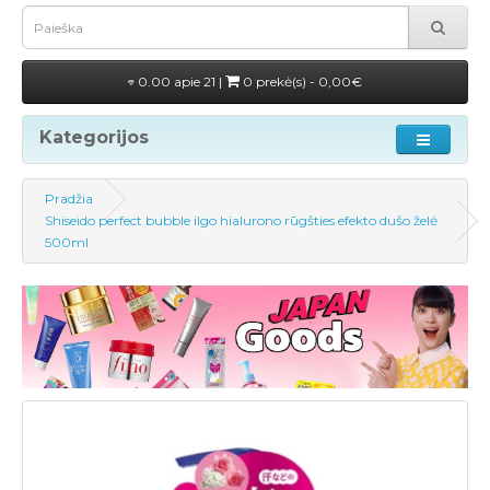
0.00 apie 21 |
0 prekė(s) - 0,00€
Kategorijos
Pradžia
Shiseido perfect bubble ilgo hialurono rūgšties efekto dušo želė
500ml