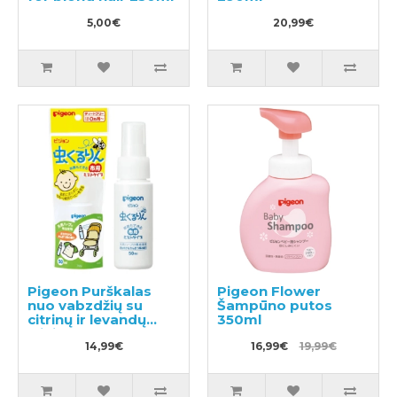
5,00€
20,99€
Pigeon Purškalas
Pigeon Flower
nuo vabzdžių su
Šampūno putos
citrinų ir levandų
350ml
aliejaus ekstraktu
50ml
14,99€
16,99€
19,99€