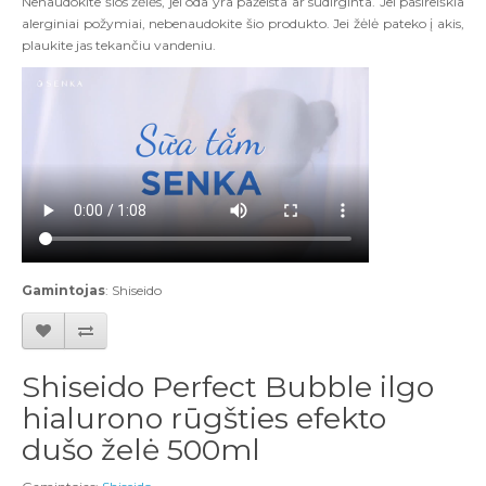
Nenaudokite šios žėlės, jei oda yra pažeista ar sudirginta. Jei pasireiškia
alerginiai požymiai, nebenaudokite šio produkto. Jei žėlė pateko į akis,
plaukite jas tekančiu vandeniu.
Gamintojas
: Shiseido
Shiseido Perfect Bubble ilgo
hialurono rūgšties efekto
dušo želė 500ml