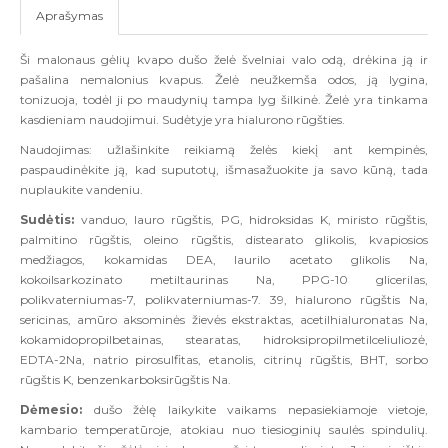
Aprašymas
Ši malonaus gėlių kvapo dušo želė švelniai valo odą, drėkina ją ir
pašalina nemalonius kvapus. Želė neužkemša odos, ją lygina,
tonizuoja, todėl ji po maudynių tampa lyg šilkinė. Želė yra tinkama
kasdieniam naudojimui. Sudėtyje yra hialurono rūgšties.
Naudojimas: užlašinkite reikiamą želės kiekį ant kempinės,
paspaudinėkite ją, kad suputotų, išmasažuokite ja savo kūną, tada
nuplaukite vandeniu.
Sudėtis:
vanduo, lauro rūgštis, PG, hidroksidas K, miristo rūgštis,
palmitino rūgštis, oleino rūgštis, distearato glikolis, kvapiosios
medžiagos, kokamidas DEA, laurilo acetato glikolis Na,
kokoilsarkozinato metiltaurinas Na, PPG-10 glicerilas,
polikvaterniumas-7, polikvaterniumas-7. 39, hialurono rūgštis Na,
sericinas, amūro aksominės žievės ekstraktas, acetilhialuronatas Na,
kokamidopropilbetainas, stearatas, hidroksipropilmetilceliuliozė,
EDTA-2Na, natrio pirosulfitas, etanolis, citrinų rūgštis, BHT, sorbo
rūgštis K, benzenkarboksirūgštis Na.
Dėmesio:
dušo žėlę laikykite vaikams nepasiekiamoje vietoje,
kambario temperatūroje, atokiau nuo tiesioginių saulės spindulių.