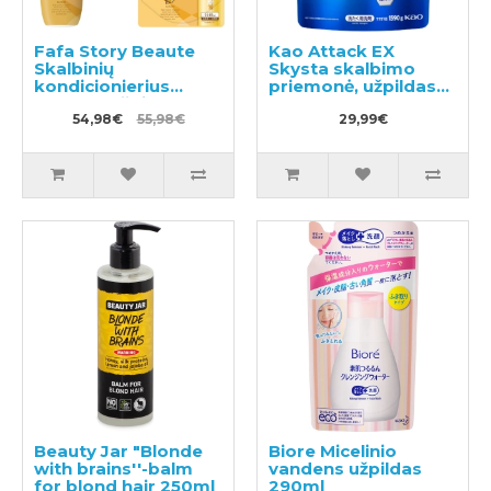
Fafa Story Beaute
Kao Attack EX
Skalbinių
Skysta skalbimo
kondicionierius
priemonė, užpildas
600ml + užpildas
1590g
1440ml
54,98€
55,98€
29,99€
Beauty Jar "Blonde
Biore Micelinio
with brains''-balm
vandens užpildas
for blond hair 250ml
290ml