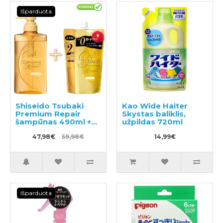
Išparduota
Shiseido Tsubaki
Kao Wide Haiter
Premium Repair
Skystas baliklis,
šampūnas 490ml +
užpildas 720ml
papildymas 660ml
47,98€
59,98€
14,99€
Išparduota