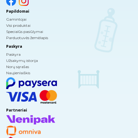
Papildomai
Gamintojai
Visi produktai
Specialūs pasiūlymai
Parduotuvės žemėlapis
Paskyra
Paskyra
Užsakymų istorija
Norų sąrašas
Naujienlaiškis
Partneriai