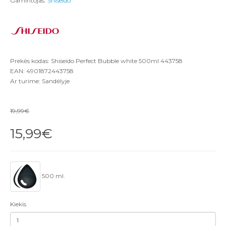
Gamintojas:
Shiseido
Prekės kodas: Shiseido Perfect Bubble white 500ml 443758
EAN: 4901872443758
Ar turime: Sandėlyje
19,99€
15,99€
500 ml.
Kiekis