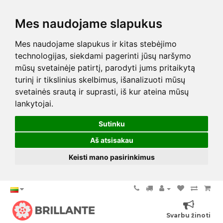
Mes naudojame slapukus
Mes naudojame slapukus ir kitas stebėjimo
technologijas, siekdami pagerinti jūsų naršymo
mūsų svetainėje patirtį, parodyti jums pritaikytą
turinį ir tikslinius skelbimus, išanalizuoti mūsų
svetainės srautą ir suprasti, iš kur ateina mūsų
lankytojai.
Sutinku
Aš atsisakau
Keisti mano pasirinkimus
Svarbu žinoti