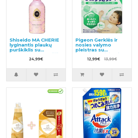
Shiseido MA CHERIE
Pigeon Gerklės ir
lyginantis plaukų
nosies valymo
purškiklis su
pleistras su
apsauga nuo karščio
eukaliptų aliejumi,
250ml
24,99€
skirtas vaikams nuo
12,99€
13,99€
6 mėnesių 6 vnt