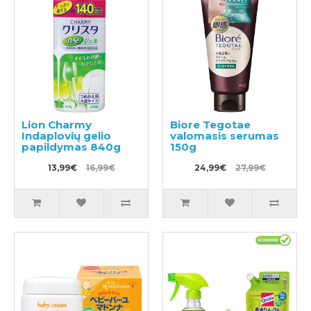
Lion Charmy
Biore Tegotae
Indaplovių gelio
valomasis serumas
papildymas 840g
150g
13,99€
16,99€
24,99€
27,99€