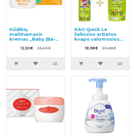
Kūdikių
KAO Quick Le
maitinamasis
žaliosios arbatos
kremas „Baby (Ba-
kvapo valomosios
yu) Madonna“ 25g
putos 300ml +
12,50€
25,00€
užpildas 250ml
18,98€
20,98€