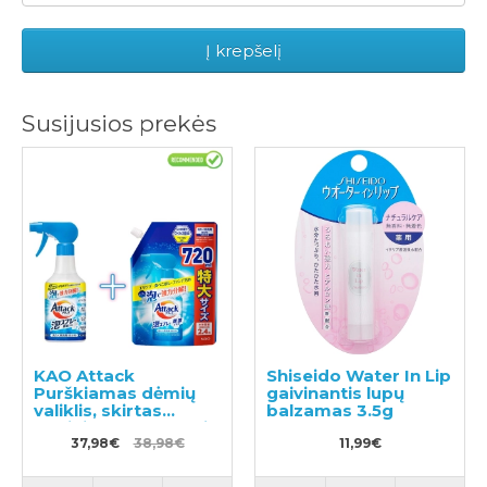
Į krepšelį
Susijusios prekės
KAO Attack
Shiseido Water In Lip
Purškiamas dėmių
gaivinantis lupų
valiklis, skirtas
balzamas 3.5g
audiniams apdoroti
prieš skalbimą
37,98€
38,98€
11,99€
300ml + užpildas
720ml