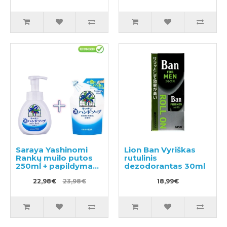
Saraya Yashinomi
Lion Ban Vyriškas
Rankų muilo putos
rutulinis
250ml + papildymas
dezodorantas 30ml
220ml
22,98€
23,98€
18,99€