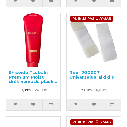
PUIKUS PASIŪLYMAS
Shiseido Tsubaki
Reer 700007
Premium Moist
Universalus laikiklis
drėkinamasis plaukų
balzamas su
ramunėlių aliejumi
19,99€
24,99€
2,60€
4,00€
180g
PUIKUS PASIŪLYMAS