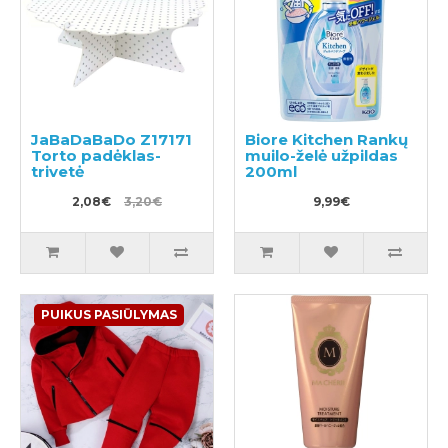
JaBaDaBaDo Z17171
Biore Kitchen Rankų
Torto padėklas-
muilo-želė užpildas
trivetė
200ml
2,08€
3,20€
9,99€
PUIKUS PASIŪLYMAS