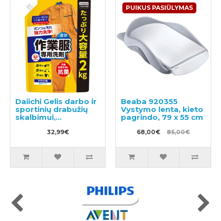
PUIKUS PASIŪLYMAS
Daiichi Gelis darbo ir
Beaba 920355
sportinių drabužių
Vystymo lenta, kieto
skalbimui,
pagrindo, 79 x 55 cm
užpildymui 2kg
32,99€
68,00€
85,00€