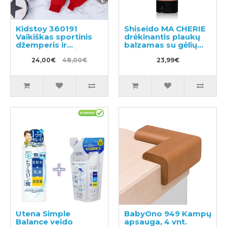
Kidstoy 360191
Shiseido MA CHERIE
Vaikiškas sportinis
drėkinantis plaukų
džemperis ir
balzamas su gėlių
sportinės kelnės
vaisių kvapu 180g
24,00€
48,00€
23,99€
Utena Simple
BabyOno 949 Kampų
Balance veido
apsauga, 4 vnt.