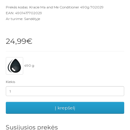
Prekės kodas: Kracie Ma and Me Conditioner 490g 702029
EAN: 4901417702029
Ar turime: Sandėlyje
24,99€
490 g
Kiekis
Į krepšelį
Susijusios prekės