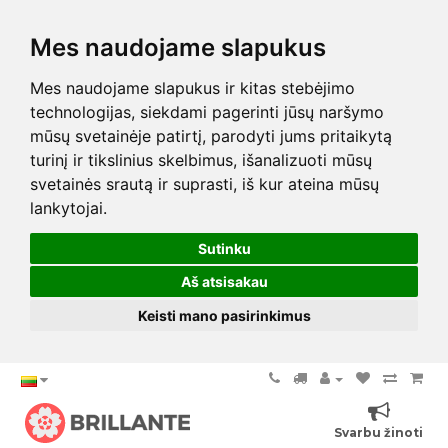
Mes naudojame slapukus
Mes naudojame slapukus ir kitas stebėjimo
technologijas, siekdami pagerinti jūsų naršymo
mūsų svetainėje patirtį, parodyti jums pritaikytą
turinį ir tikslinius skelbimus, išanalizuoti mūsų
svetainės srautą ir suprasti, iš kur ateina mūsų
lankytojai.
Sutinku
Aš atsisakau
Keisti mano pasirinkimus
Svarbu žinoti