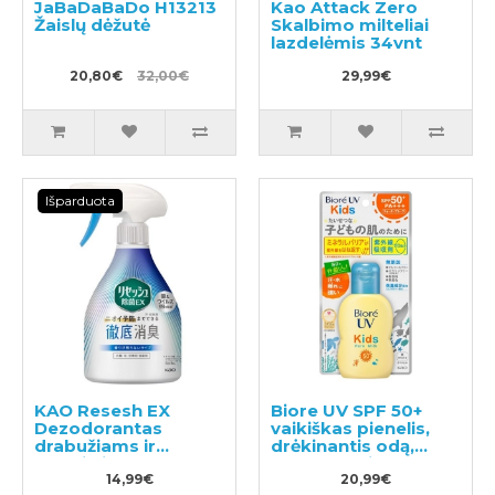
JaBaDaBaDo H13213
Kao Attack Zero
Žaislų dėžutė
Skalbimo milteliai
lazdelėmis 34vnt
20,80€
32,00€
29,99€
Išparduota
KAO Resesh EX
Biore UV SPF 50+
Dezodorantas
vaikiškas pienelis,
drabužiams ir
drėkinantis odą,
tekstilei 370ml
apsaugantis nuo
14,99€
saulės spindulių,
20,99€