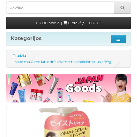
0.00 apie 21 |
0 prekė(s) - 0,00€
Kategorijos
Pradžia
kracie ma & me latte drėkinamasis kondicionierius 490g