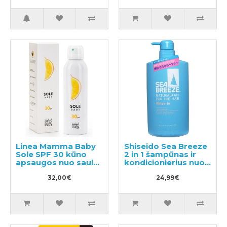
atsparus vandeniui
70ml
Linea Mamma Baby
Shiseido Sea Breeze
Sole SPF 30 kūno
2 in 1 šampūnas ir
apsaugos nuo saulės
kondicionierius nuo
emulsija 150ml
pleiskanų su
32,00€
mentoliu 600ml
24,99€