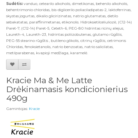
Sudėtis:
vanduo, cetearilo alkoholis, dimetikonas, behenilo alkoholis,
behentrimonio chloridas, bis-diglicerilo poliaciladipatas-2, laktoferrinas,
skystas jogurtas, dikalio glicirizinatas, natrio glutamatas, dietilo
sebakatatas, paraffinimetanas, etikonolis. Hidroksietilceliuliozė, (C12-14)
Paret-7, (C12-14) Paret-5, Ceteth-6, PEG-80 hidrintas ricinų aliejus,
Laureth-4, Laureth-23, hidrintas poliizobutenas, glutamo rūgštis,
PEG-55 stearino rūgštis , butileno glikolis, citrinų rūgštis, cetrimonis
Chloridas, fenoksietanolis, natrio benzoatas, natrio salicilatas,
metilparabenas, kvapioji medžiaga, karamelė.
Kracie Ma & Me Latte
Drėkinamasis kondicionierius
490g
Gamintojas:
Kracie