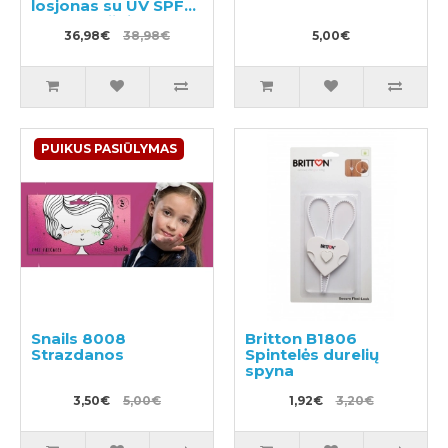
losjonas su UV SPF5
220ml + užpildu
200ml
36,98€
38,98€
5,00€
PUIKUS PASIŪLYMAS
Snails 8008
Britton B1806
Strazdanos
Spintelės durelių
spyna
3,50€
5,00€
1,92€
3,20€