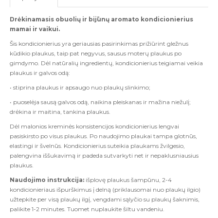
Drėkinamasis obuolių ir bijūnų aromato kondicionierius
mamai ir vaikui.
Šis kondicionierius yra geriausias pasirinkimas prižiūrint gležnus
kūdikio plaukus, taip pat negyvus, sausus moterų plaukus po
gimdymo. Dėl natūralių ingredientų, kondicionierius teigiamai veikia
plaukus ir galvos odą:
• stiprina plaukus ir apsaugo nuo plaukų slinkimo;
• puoselėja sausą galvos odą, naikina pleiskanas ir mažina niežulį;
drėkina ir maitina, tankina plaukus.
Dėl malonios kreminės konsistencijos kondicionierius lengvai
pasiskirsto po visus plaukus. Po naudojimo plaukai tampa glotnūs,
elastingi ir švelnūs. Kondicionierius suteikia plaukams žvilgesio,
palengvina iššukavimą ir padeda sutvarkyti net ir nepaklusniausius
plaukus.
Naudojimo instrukcija:
išplovę plaukus šampūnu, 2-4
kondicionieriaus išpurškimus į delną (priklausomai nuo plaukų ilgio)
užtepkite per visą plaukų ilgį, vengdami sąlyčio su plaukų šaknimis,
palikite 1-2 minutes. Tuomet nuplaukite šiltu vandeniu.