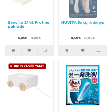
Sensillo 2142 Frotinė
NUVITA Šukų rinkinys
paklodė
6,05€
11,00€
8,40€
12,00€
PUIKUS PASIŪLYMAS