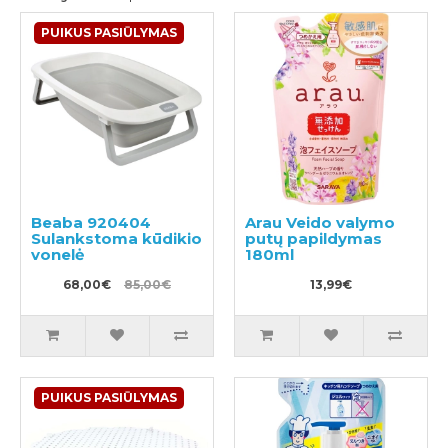
PUIKUS PASIŪLYMAS
Beaba 920404
Arau Veido valymo
Sulankstoma kūdikio
putų papildymas
vonelė
180ml
68,00€
85,00€
13,99€
PUIKUS PASIŪLYMAS