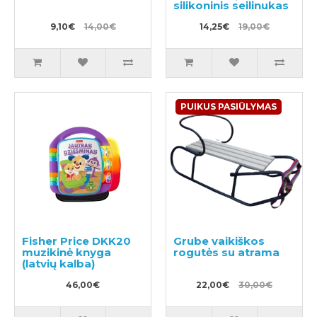
silikoninis seilinukas
9,10€
14,00€
14,25€
19,00€
PUIKUS PASIŪLYMAS
Fisher Price DKK20
Grube vaikiškos
muzikinė knyga
rogutės su atrama
(latvių kalba)
46,00€
22,00€
30,00€