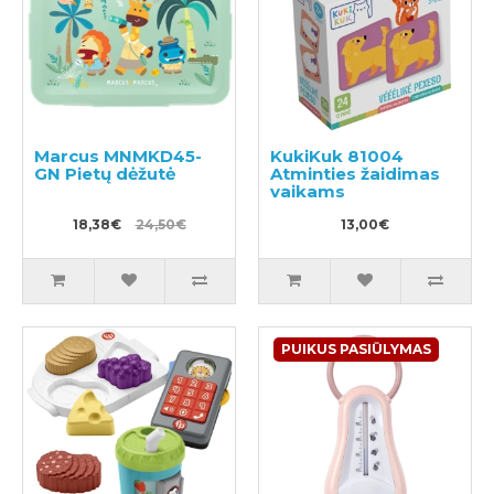
Marcus MNMKD45-
KukiKuk 81004
GN Pietų dėžutė
Atminties žaidimas
vaikams
18,38€
24,50€
13,00€
PUIKUS PASIŪLYMAS