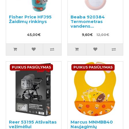
Fisher Price HFJ95
Beaba 920384
Žaidimų rinkinys
Termometras
vandens
temperatūrai
45,00€
matuoti
9,60€
12,00€
PUIKUS PASIŪLYMAS
PUIKUS PASIŪLYMAS
Reer 53195 Atšvaitas
Marcus MNMBB40
vežimėliui
Naujagimių