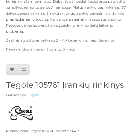
kuriam mažam berniukui. Dabar jis gali padėti tėčiui arba pats atlikti
„smulkius remonto darbus“ namuose. Platus įrankių pasirinkimas (37
dalys) padeda vaikams išmokti skirtingų įrankių pavadinimų, žymiai
praplėsdamas jų žodyną. Visi daiktai pagaminti iš saugaus plastiko.
Patogus dėklas išsprendžia visų žaidimo rinkinio dalių laikymo
problemą.
Žaislinis atsuktuvas veikia su 2 × AA baterijomis (nepridedamos).
Rekomenduojamas amžius:
nuo 3 metų
Tegole 105761 Įrankių rinkinys
Gamintojas:
Tegole
Prekės kodas: Tegole 105761 Tool set 934413