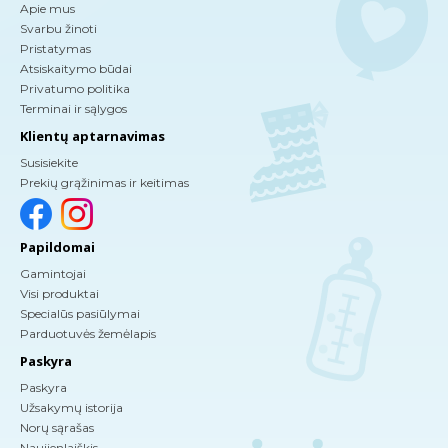
Apie mus
Svarbu žinoti
Pristatymas
Atsiskaitymo būdai
Privatumo politika
Terminai ir sąlygos
Klientų aptarnavimas
Susisiekite
Prekių grąžinimas ir keitimas
Papildomai
Gamintojai
Visi produktai
Specialūs pasiūlymai
Parduotuvės žemėlapis
Paskyra
Paskyra
Užsakymų istorija
Norų sąrašas
Naujienlaiškis