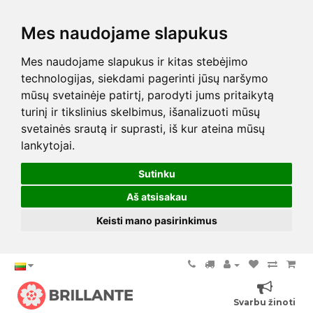
Mes naudojame slapukus
Mes naudojame slapukus ir kitas stebėjimo
technologijas, siekdami pagerinti jūsų naršymo
mūsų svetainėje patirtį, parodyti jums pritaikytą
turinį ir tikslinius skelbimus, išanalizuoti mūsų
svetainės srautą ir suprasti, iš kur ateina mūsų
lankytojai.
Sutinku
Aš atsisakau
Keisti mano pasirinkimus
Svarbu žinoti