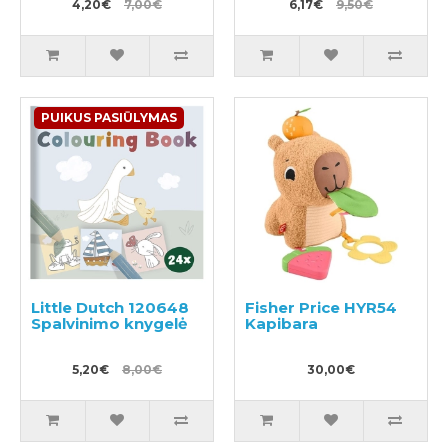
4,20€
7,00€
6,17€
9,50€
PUIKUS PASIŪLYMAS
Little Dutch 120648
Fisher Price HYR54
Spalvinimo knygelė
Kapibara
5,20€
8,00€
30,00€