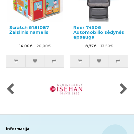
Scratch 6181087
Reer 74506
Žaislinis namelis
Automobilio sėdynės
apsauga
14,00€
20,00€
8,77€
13,50€
Informacija