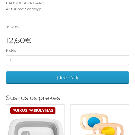
EAN: 2908074934413
Ar turime: Sandėlyje
18,00€
12,60€
Kiekis
Į krepšelį
Susijusios prekės
PUIKUS PASIŪLYMAS