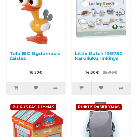
Tolo BIO Ugdomasis
Little Dutch 120730
žaislas
karoliukų rinkinys
16,50€
14,30€
22,00€
PUIKUS PASIŪLYMAS
PUIKUS PASIŪLYMAS