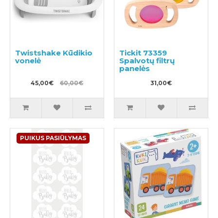
Twistshake Kūdikio
Tickit 73359
vonelė
Spalvotų filtrų
panelės
45,00€
60,00€
31,00€
PUIKUS PASIŪLYMAS