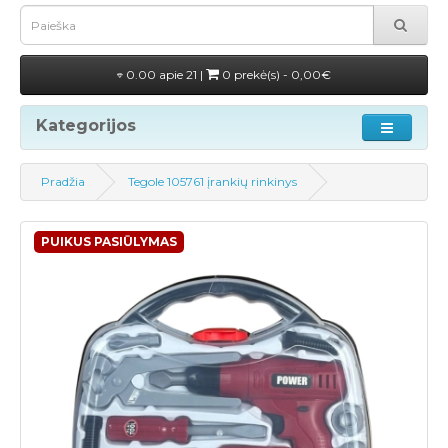
0.00 apie 21 |
0 prekė(s) - 0,00€
Kategorijos
Pradžia
Tegole 105761 įrankių rinkinys
PUIKUS PASIŪLYMAS