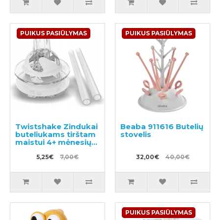
PUIKUS PASIŪLYMAS
PUIKUS PASIŪLYMAS
Twistshake Zindukai
Beaba 911616 Butelių
buteliukams tirštam
stovelis
maistui 4+ mėnesių
2vnt
5,25€
7,00€
32,00€
40,00€
PUIKUS PASIŪLYMAS