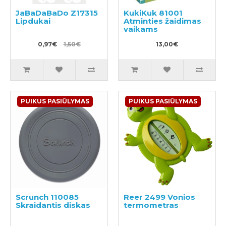
JaBaDaBaDo Z17315
KukiKuk 81001
Lipdukai
Atminties žaidimas
vaikams
0,97€
1,50€
13,00€
PUIKUS PASIŪLYMAS
PUIKUS PASIŪLYMAS
Scrunch 110085
Reer 2499 Vonios
Skraidantis diskas
termometras