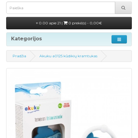
0.00 apie 21 |
0 prekė(s) - 0,00€
Kategorijos
Pradžia
Akuku a0125 kūdikių kramtukas