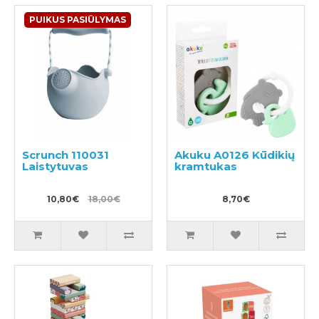
PUIKUS PASIŪLYMAS
Scrunch 110031
Akuku A0126 Kūdikių
Laistytuvas
kramtukas
10,80€
18,00€
8,70€