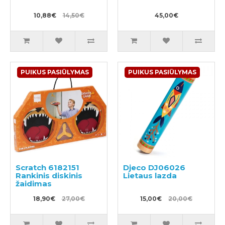
10,88€
14,50€
45,00€
PUIKUS PASIŪLYMAS
PUIKUS PASIŪLYMAS
Scratch 6182151
Djeco DJ06026
Rankinis diskinis
Lietaus lazda
žaidimas
18,90€
27,00€
15,00€
20,00€