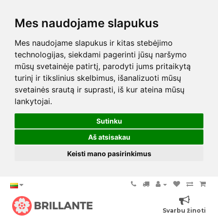
Mes naudojame slapukus
Mes naudojame slapukus ir kitas stebėjimo
technologijas, siekdami pagerinti jūsų naršymo
mūsų svetainėje patirtį, parodyti jums pritaikytą
turinį ir tikslinius skelbimus, išanalizuoti mūsų
svetainės srautą ir suprasti, iš kur ateina mūsų
lankytojai.
Sutinku
Aš atsisakau
Keisti mano pasirinkimus
Svarbu žinoti