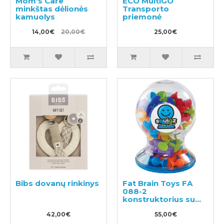
Mom's Care
ECO MultiGO
minkštas dėlionės
Transporto
kamuolys
priemonė
14,00€
20,00€
25,00€
Bibs dovanų rinkinys
Fat Brain Toys FA
088-2
konstruktorius su
siurbtukais 50vnt.
42,00€
55,00€