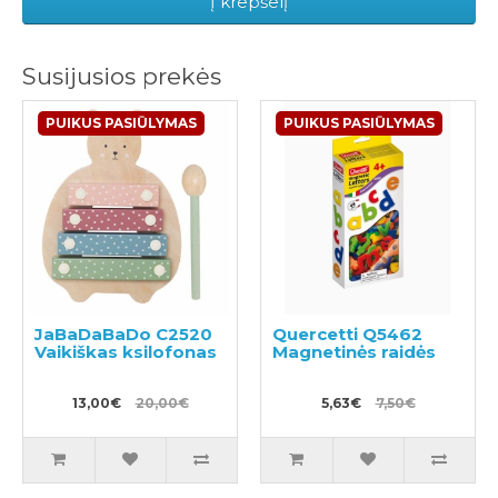
Į krepšelį
Susijusios prekės
PUIKUS PASIŪLYMAS
PUIKUS PASIŪLYMAS
JaBaDaBaDo C2520
Quercetti Q5462
Vaikiškas ksilofonas
Magnetinės raidės
13,00€
20,00€
5,63€
7,50€