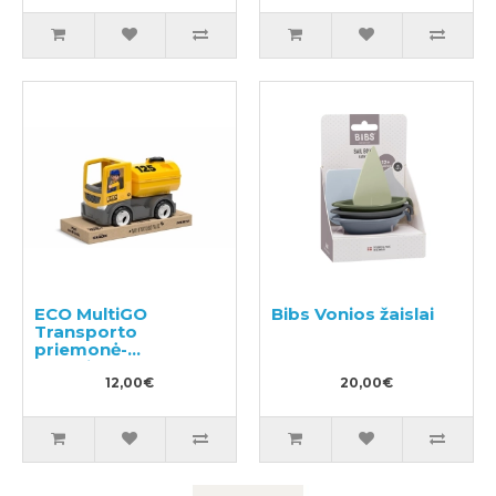
ECO MultiGO
Bibs Vonios žaislai
Transporto
priemonė-
autocisterna
12,00€
20,00€