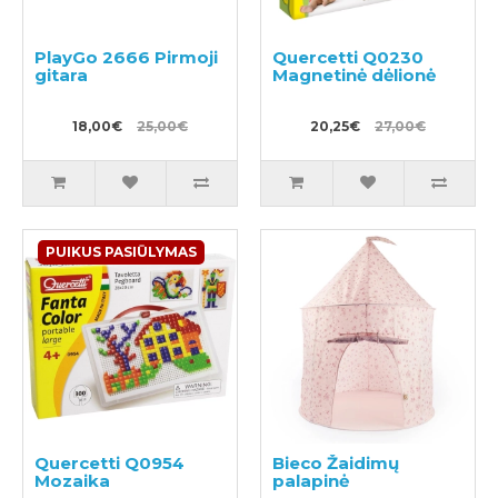
PlayGo 2666 Pirmoji
Quercetti Q0230
gitara
Magnetinė dėlionė
18,00€
25,00€
20,25€
27,00€
PUIKUS PASIŪLYMAS
Quercetti Q0954
Bieco Žaidimų
Mozaika
palapinė