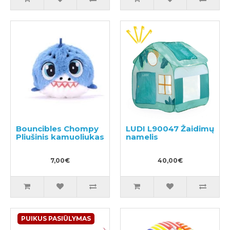
Bouncibles Chompy
LUDI L90047 Žaidimų
Pliušinis kamuoliukas
namelis
7,00€
40,00€
PUIKUS PASIŪLYMAS