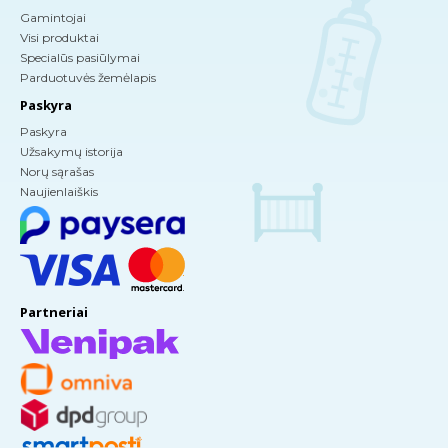
Gamintojai
Visi produktai
Specialūs pasiūlymai
Parduotuvės žemėlapis
Paskyra
Paskyra
Užsakymų istorija
Norų sąrašas
Naujienlaiškis
Partneriai