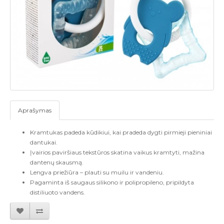
Aprašymas
Kramtukas padeda kūdikiui
, kai pradeda dygti pirmieji pieniniai
dantukai.
Įvairios paviršiaus tekstūros skatina vaikus kramtyti, mažina
dantenų skausmą.
Lengva priežiūra
–
plauti su muilu ir vandeniu.
Pagaminta iš saugaus silikono ir polipropileno, pripildyta
distiliuoto vandens.