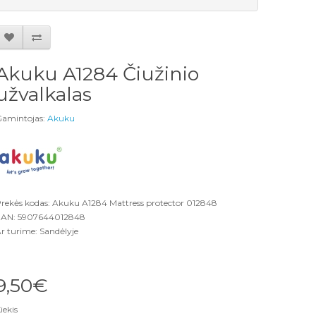
Akuku A1284 Čiužinio
užvalkalas
amintojas:
Akuku
rekės kodas: Akuku A1284 Mattress protector 012848
AN: 5907644012848
r turime: Sandėlyje
9,50€
iekis