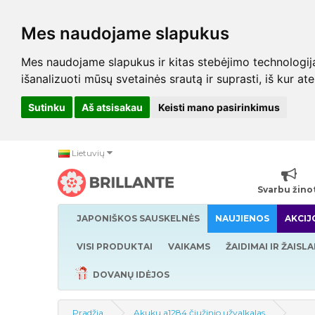
Mes naudojame slapukus
Mes naudojame slapukus ir kitas stebėjimo technologijas,
išanalizuoti mūsų svetainės srautą ir suprasti, iš kur at
Sutinku
Aš atsisakau
Keisti mano pasirinkimus
Lietuvių
Svarbu žino
JAPONIŠKOS SAUSKELNĖS
NAUJIENOS
AKCIJ
VISI PRODUKTAI
VAIKAMS
ŽAIDIMAI IR ŽAISLA
DOVANŲ IDĖJOS
Pradžia
Akuku a1284 čiužinio užvalkalas