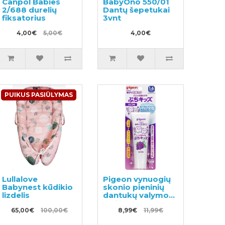
Canpol Babies
BabyOno 550/01
2/688 durelių
Dantų šepetukai
fiksatorius
3vnt
4,00€
5,00€
4,00€
PUIKUS PASIŪLYMAS
Lullalove
Pigeon vynuogių
Babynest kūdikio
skonio pieninių
lizdelis
dantukų valymo
gelis 50g
65,00€
100,00€
8,99€
11,99€