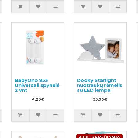
BabyOno 953
Dooky Starlight
Universali spynelė
nuotraukų rėmelis
2 vnt
su LED lempa
4,20€
35,00€
PUIKUS PASIŪLYMAS