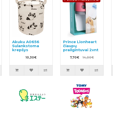
Akuku A0656
Prince Lionheart
Sulankstoma
čiaupų
krepšys
prailgintuvai 2vnt
10,30€
7,70€
14,00€