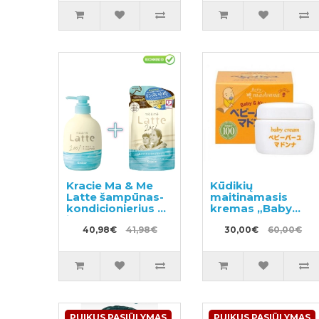
Kracie Ma & Me
Kūdikių
Latte šampūnas-
maitinamasis
kondicionierius 2
kremas „Baby
in 1 490ml
(Ba-yu) Madonna“
+papildymas
40,98€
41,98€
83g
30,00€
60,00€
360ml
PUIKUS PASIŪLYMAS
PUIKUS PASIŪLYMAS