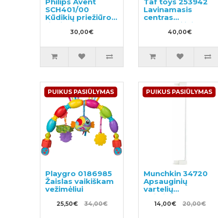
Philips Avent
Taf toys 253942
SCH401/00
Lavinamasis
Kūdikių priežiūros
centras
rinkinys
automobiliui
30,00€
40,00€
PUIKUS PASIŪLYMAS
PUIKUS PASIŪLYMAS
Playgro 0186985
Munchkin 34720
Žaislas vaikiškam
Apsauginių
vežimėliui
vartelių
pailginimas 7cm
25,50€
34,00€
14,00€
20,00€