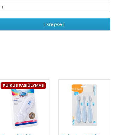
Į krepšelį
PUIKUS PASIŪLYMAS