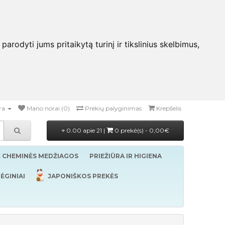
rodyti jums pritaikytą turinį ir tikslinius skelbimus,
ra
Mano norai (0)
Prekių palyginimas
Krepšelis
0.00 apie 21 |
0 prekė(s) - 0,00€
Ė CHEMINĖS MEDŽIAGOS
PRIEŽIŪRA IR HIGIENA
ĖGINIAI
JAPONIŠKOS PREKĖS