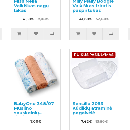
Miss Nella
Milly Mally Boogie
Vaikiškas nagų
Vaikiškas triratis
lakas
paspirtukas
4,50€
7,00€
41,60€
52,00€
PUIKUS PASIŪLYMAS
BabyOno 348/07
Sensillo 2053
Muslino
Kūdikių atraminė
sauskelnių
pagalvėlė
rinkinys
7,00€
7,42€
13,50€