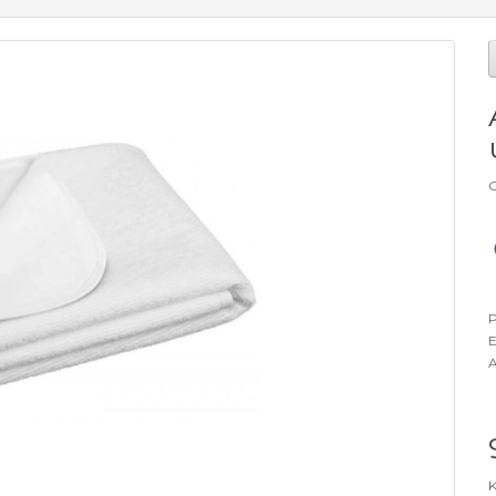
G
P
E
A
K