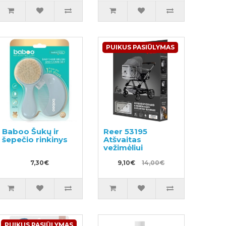
PUIKUS PASIŪLYMAS
Baboo Šukų ir
Reer 53195
šepečio rinkinys
Atšvaitas
vežimėliui
7,30€
9,10€
14,00€
PUIKUS PASIŪLYMAS