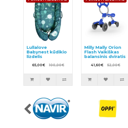
Lullalove
Milly Mally Orion
Babynest kūdikio
Flash Vaikiškas
lizdelis
balansinis dviratis
65,00€
100,00€
41,60€
52,00€