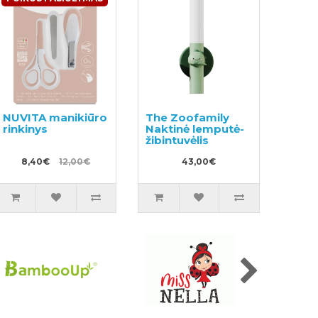
NUVITA manikiūro
The Zoofamily
rinkinys
Naktinė lemputė-
žibintuvėlis
8,40€
12,00€
43,00€