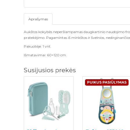
Aprašymas
Aukštos kokybės neperšlampamas daugkartinio naudojimo frotin
pratekėjimo. Pagamintas iš minkštos ir švelnios, nedirginančio
Pakuotėje: 1 vnt.
Išmatavimai: 60×120 cm.
Susijusios prekės
PUIKUS PASIŪLYMAS