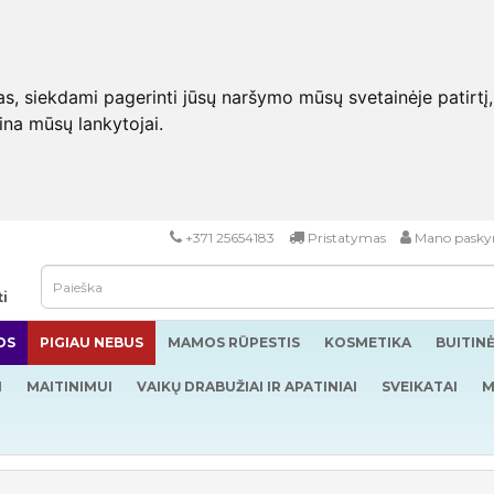
 siekdami pagerinti jūsų naršymo mūsų svetainėje patirtį, pa
eina mūsų lankytojai.
+371 25654183
Pristatymas
Mano pasky
ti
OS
PIGIAU NEBUS
MAMOS RŪPESTIS
KOSMETIKA
BUITIN
I
MAITINIMUI
VAIKŲ DRABUŽIAI IR APATINIAI
SVEIKATAI
M