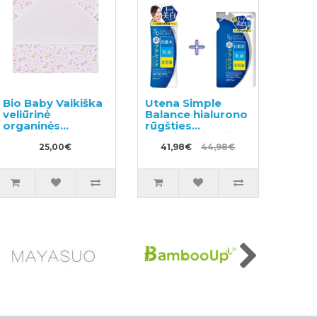
Bio Baby Vaikiška
Utena Simple
veliūrinė
Balance hialurono
organinės
rūgšties
medvilnės
šviesinantis veido
antklodė su
25,00€
losjonas 220ml +
41,98€
44,98€
gobtuvu 85x85
užpildas 200ml
cm.