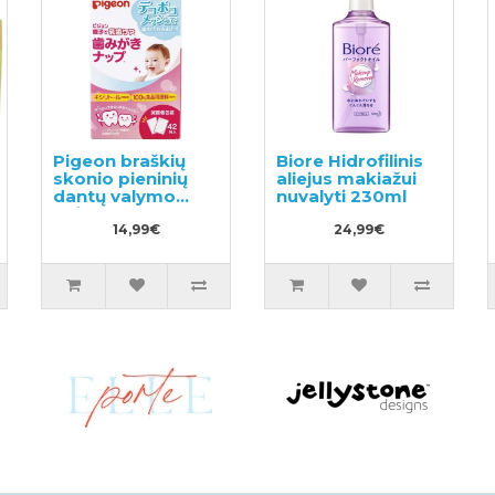
Pigeon braškių
Biore Hidrofilinis
skonio pieninių
aliejus makiažui
dantų valymo
nuvalyti 230ml
drėgnos
servetėlės 42vnt
14,99€
24,99€