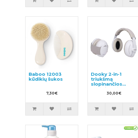
Baboo 12003
Dooky 2-in-1
kūdikių šukos
triukšmą
slopinančios
ausinės vaikams
7,30€
30,00€