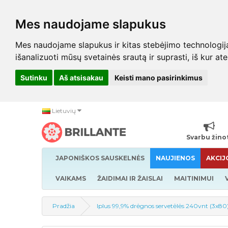
Mes naudojame slapukus
Mes naudojame slapukus ir kitas stebėjimo technologijas,
išanalizuoti mūsų svetainės srautą ir suprasti, iš kur at
Sutinku
Aš atsisakau
Keisti mano pasirinkimus
Lietuvių
Svarbu žino
JAPONIŠKOS SAUSKELNĖS
NAUJIENOS
AKCIJ
VAIKAMS
ŽAIDIMAI IR ŽAISLAI
MAITINIMUI
Pradžia
Iplus 99,9% drėgnos servetėlės 240vnt (3x80