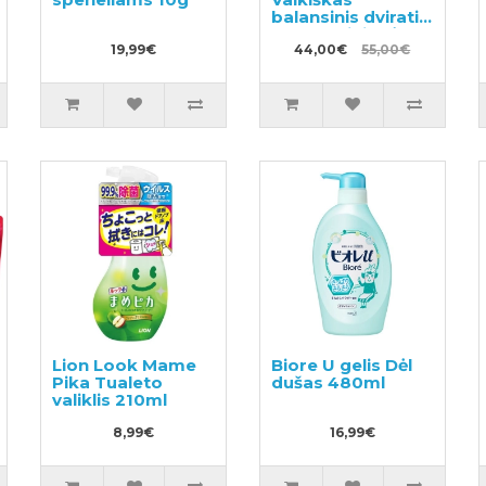
balansinis dviratis
su metaliniu rėmu
19,99€
ir pripučiamomis
44,00€
55,00€
padangomis
Lion Look Mame
Biore U gelis Dėl
Pika Tualeto
dušas 480ml
valiklis 210ml
8,99€
16,99€