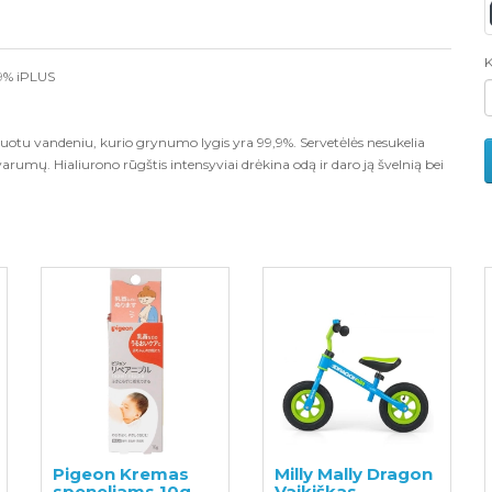
K
,9% iPLUS
nizuotu vandeniu, kurio grynumo lygis yra 99,9%. Servetėlės nesukelia
arumų. Hialiurono rūgštis intensyviai drėkina odą ir daro ją švelnią bei
Pigeon Kremas
Milly Mally Dragon
speneliams 10g
Vaikiškas