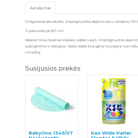
Aprašymas
Drėgnosios servetėlės, impregnuotos dejonizuotu vandeniu 99
3 pakuotės po 80
vnt.
Idealiai tinka švelniai kūdikio odelei valyti. Impregnuotos dejo
sudirginimo ir alergijos. Vaiko odelė bus gerai nuvalyta nuo nešv
minkštą.
Susijusios prekės
BabyOno 1345/07
Kao Wide Haiter
Neslystantis
Skystas baliklis,