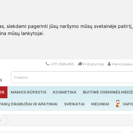
 siekdami pagerinti jūsų naršymo mūsų svetainėje patirtį, pa
eina mūsų lankytojai.
+371 25654183
Pristatymas
Mano pasky
ti
OS
MAMOS RŪPESTIS
KOSMETIKA
BUITINĖ CHEMINĖS MED
VAIKŲ DRABUŽIAI IR APATINIAI
SVEIKATAI
MĖGINIAI
JAPO
)