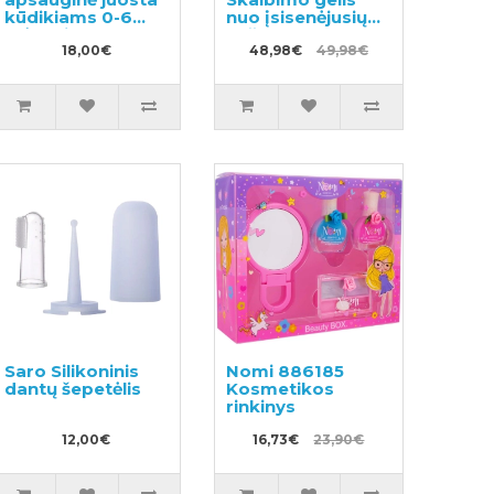
kūdikiams 0-6
nuo įsisenėjusių
mėnesių
nešvarumų 380g +
18,00€
užpildas 1530g
48,98€
49,98€
Saro Silikoninis
Nomi 886185
dantų šepetėlis
Kosmetikos
rinkinys
12,00€
16,73€
23,90€