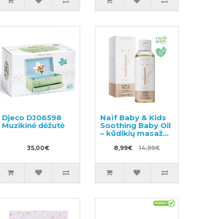
Djeco DJ06598
Naïf Baby & Kids
Muzikinė dėžutė
Soothing Baby Oil
– kūdikių masažo
aliejus visų tipų
35,00€
odai 100ml
8,99€
14,99€