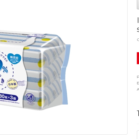
G
P
E
A