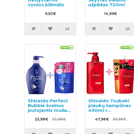
vonios kilimėlis
užpildas 720ml
9,50€
14,99€
Shiseido Perfect
Shiseido Tsubaki
Bubble švelnus
plaukų šampūnas
putojantis muilas
490ml +
visam kūnui
papildymas
500ml + užpildas
25,98€
33,98€
660ml
47,98€
59,98€
350ml