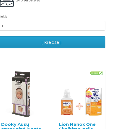
240 servetėlės
iekis
Į krepšelį
Dooky Ausų
Lion Nanox One
apsauginė juosta
Skalbimo gelis