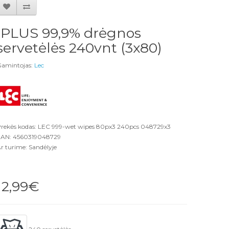
IPLUS 99,9% drėgnos
servetėlės 240vnt (3x80)
amintojas:
Lec
rekės kodas: LEC 999-wet wipes 80px3 240pcs 048729x3
AN: 4560319048729
r turime: Sandėlyje
12,99€