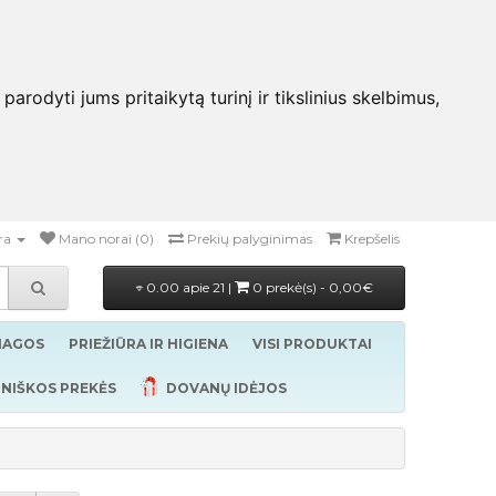
rodyti jums pritaikytą turinį ir tikslinius skelbimus,
ra
Mano norai (0)
Prekių palyginimas
Krepšelis
0.00 apie 21 |
0 prekė(s) - 0,00€
ŽIAGOS
PRIEŽIŪRA IR HIGIENA
VISI PRODUKTAI
NIŠKOS PREKĖS
DOVANŲ IDĖJOS