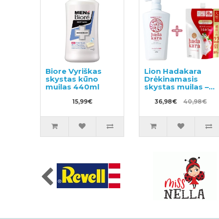
Biore Vyriškas
Lion Hadakara
skystas kūno
Drėkinamasis
muilas 440ml
skystas muilas –
skystas kūno
15,99€
muilas-gelis su
36,98€
40,98€
gėlių kvapu 500ml
+ užpildas 800ml