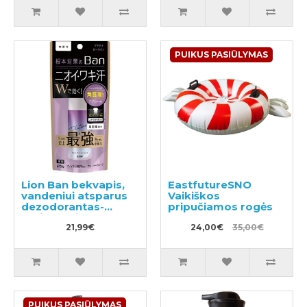
PUIKUS PASIŪLYMAS
Lion Ban bekvapis,
EastfutureSNO
vandeniui atsparus
Vaikiškos
dezodorantas-
pripučiamos rogės
antiperspirantas
40ml
21,99€
24,00€
35,00€
PUIKUS PASIŪLYMAS