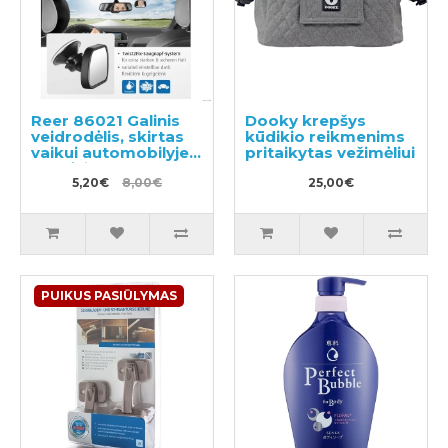
Reer 86021 Galinis
Dooky krepšys
veidrodėlis, skirtas
kūdikio reikmenims
vaikui automobilyje
pritaikytas vežimėliui
stebėti
5,20€
8,00€
25,00€
PUIKUS PASIŪLYMAS