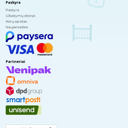
Paskyra
Paskyra
Užsakymų istorija
Norų sąrašas
Naujienlaiškis
Partneriai