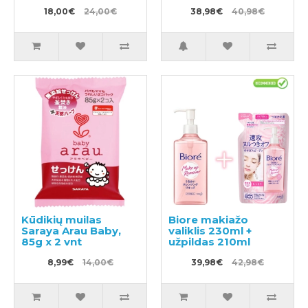
ir mėtų ekstraktu
18,00€
24,00€
1200ml + papildymas
38,98€
40,98€
2000ml
Kūdikių muilas
Biore makiažo
Saraya Arau Baby,
valiklis 230ml +
85g x 2 vnt
užpildas 210ml
8,99€
14,00€
39,98€
42,98€