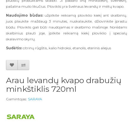
pluoštų produktams skalbti. Ji padaro liną minkštesnį, švelnesnį,
pašalina muilo likučius. Ploviklis yra švelnaus levandų ir mėtų kvapo.
Naudojimo būdas:
užpilkite reikiamą ploviklio kiekį ant skalbinių,
juos plaukite maždaug 3 minutes, nuskalaukite, džiovinkite įprastu
būdu. Ploviklis gali būti naudojamas ir skalbimo mašinoje. Norėdami
skalbinius plauti joje, įpilkite reikiamą kiekį ploviklio į specialų
skalavimo skyrių.
Sudėtis:
citrinų rūgštis, kalio hidroksi, etanolis, eterinis aliejus
Arau levandų kvapo drabužių
minkštiklis 720ml
Gamintojas:
SARAYA