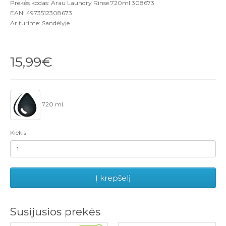
Prekės kodas: Arau Laundry Rinse 720ml 308673
EAN: 4973512308673
Ar turime: Sandėlyje
15,99€
720 ml.
Kiekis
Į krepšelį
Susijusios prekės