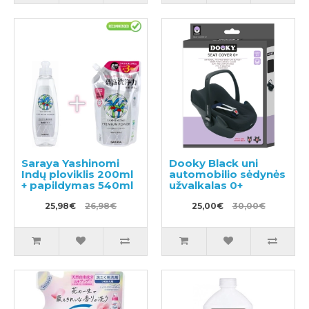
Saraya Yashinomi
Dooky Black uni
Indų ploviklis 200ml
automobilio sėdynės
+ papildymas 540ml
užvalkalas 0+
25,98€
26,98€
25,00€
30,00€