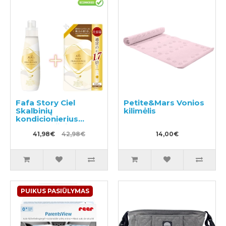
Fafa Story Ciel
Petite&Mars Vonios
Skalbinių
kilimėlis
kondicionierius
600ml + užpildas
840ml
41,98€
42,98€
14,00€
PUIKUS PASIŪLYMAS