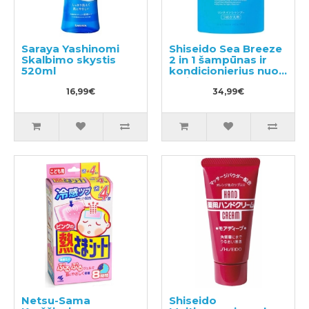
Saraya Yashinomi
Shiseido Sea Breeze
Skalbimo skystis
2 in 1 šampūnas ir
520ml
kondicionierius nuo
pleiskanų su
16,99€
mentolio, užpildas
34,99€
1000ml
Netsu-Sama
Shiseido