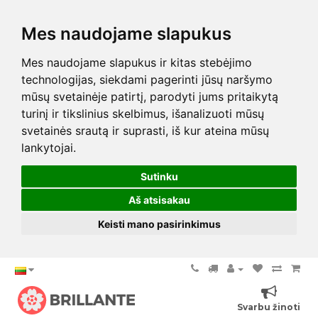
Mes naudojame slapukus
Mes naudojame slapukus ir kitas stebėjimo
technologijas, siekdami pagerinti jūsų naršymo
mūsų svetainėje patirtį, parodyti jums pritaikytą
turinį ir tikslinius skelbimus, išanalizuoti mūsų
svetainės srautą ir suprasti, iš kur ateina mūsų
lankytojai.
Sutinku
Aš atsisakau
Keisti mano pasirinkimus
Svarbu žinoti