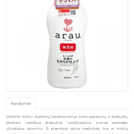
Aprašymas
SARAYA ARAU skalbinių kondicionierius tinka patalynių ir drabužių,
įskaitant vaikiškus drabužius, rankšluosčius, įvairias paklodes,
užvalkalus, plovimui. Ši priemonė skirta medvilnės, lino ar mišrių