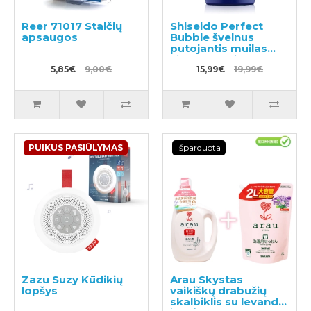
Reer 71017 Stalčių
Shiseido Perfect
apsaugos
Bubble švelnus
putojantis muilas
visam kūnui 500ml
5,85€
9,00€
15,99€
19,99€
PUIKUS PASIŪLYMAS
Išparduota
Zazu Suzy Kūdikių
Arau Skystas
lopšys
vaikiškų drabužių
skalbiklis su levandų