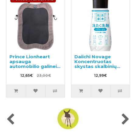
Prince Lionheart
Daiichi Novage
apsauga
Koncentruotas
automobilio galinei
skystas skalbinių
sėdynei
ploviklis 300ml
12,65€
23,00€
12,99€