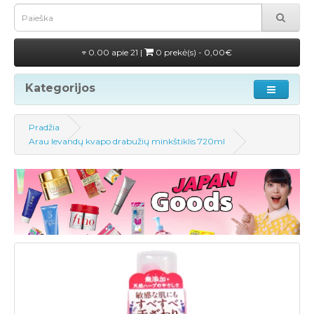
0.00 apie 21 |
0 prekė(s) - 0,00€
Kategorijos
Pradžia
Arau levandų kvapo drabužių minkštiklis 720ml