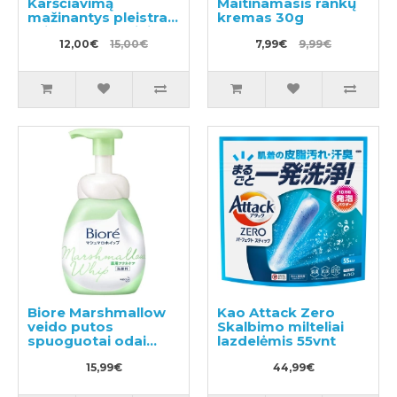
Karščiavimą
Maitinamasis rankų
mažinantys pleistrai
kremas 30g
vaikams nuo 2 iki 10
metų 16vnt
12,00€
15,00€
7,99€
9,99€
Biore Marshmallow
Kao Attack Zero
veido putos
Skalbimo milteliai
spuoguotai odai
lazdelėmis 55vnt
150ml
15,99€
44,99€