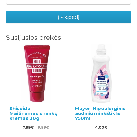
Į krepšelį
Susijusios prekės
Shiseido
Mayeri Hipoalerginis
Maitinamasis rankų
audinių minkštiklis
kremas 30g
750ml
7,99€
9,99€
4,00€