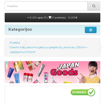
0.00 apie 21 |
0 prekė(s) - 0,00€
Kategorijos
Pradžia
Daiichi indų plovimo gelis su greipfrutų aromatu 250ml +
užpildymui 700ml