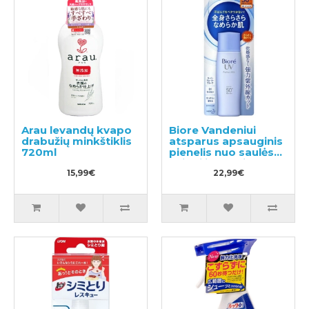
Arau levandų kvapo
Biore Vandeniui
drabužių minkštiklis
atsparus apsauginis
720ml
pienelis nuo saulės
veidui ir kūnui SPF
15,99€
50+ 40ml
22,99€