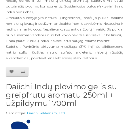
riebalų dėmes ir turi malonų citrusų aromatą. Sudėtyje yra daug
putojančių plovimo komponentų. Susidariusios putos efektyviai išvalo
indus nuo riebalų.
Produkto sudėtyje yra natūralių ingredientų, todėl jis puikiai naikina
nemalonų kvapą ir pasižymi antibakterinėmis savybėmis. Nesausina ir
nedirgina rankų odos. Nepalieka kvapo ant daržovių ir vaisių. Jis puikiai
nuplaunamas vandeniu nuo bet kokio paviršiaus visiškai ir be likučių.
Tinka plauti kūdikių indus ir aksesuarus naujagimiams maitinti.
Sudėtis
: Paviršinio aktyvumo medžiaga (31% linijinės alkilbenzeno
natrio sulfo rūgšties natrio sulfato alkileteris, riebalų rūgščių
alkanolamidai, polioksietilenalkilo eteris), stabilizatorius.
Daiichi Indų plovimo gelis su
greipfrutų aromatu 250ml +
užpildymui 700ml
Gamintojas:
Daiichi Sekken Co., Ltd