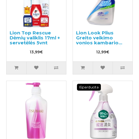
Lion Top Rescue
Lion Look Plius
Dėmių valiklis 17ml +
Greito veikimo
servetėlės 5vnt
vonios kambario
valiklis su citrusiniu
13,99€
kvapu 500ml
12,99€
Išparduota