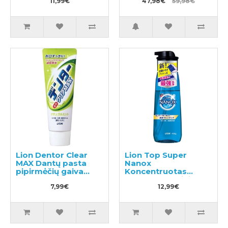
11,99€
47,98€
59,98€
Lion Dentor Clear
Lion Top Super
MAX Dantų pasta
Nanox
pipirmėčių gaiva
Koncentruotas
140g
skystas skalbinių
7,99€
ploviklis, pompinis
12,99€
buteliukas 400ml