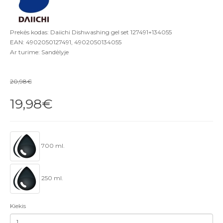
Prekės kodas: Daiichi Dishwashing gel set 127491+134055
EAN: 4902050127491, 4902050134055
Ar turime: Sandėlyje
20,98€
19,98€
700 ml.
250 ml.
Kiekis