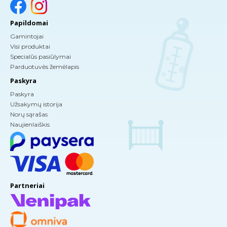
Papildomai
Gamintojai
Visi produktai
Specialūs pasiūlymai
Parduotuvės žemėlapis
Paskyra
Paskyra
Užsakymų istorija
Norų sąrašas
Naujienlaiškis
Partneriai