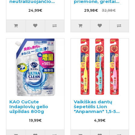
neutralizuojančio
priemonė, greitai
nemalonų kvapą
pašalinanti maisto ir
sportiniams ir darbo
24,99€
prakaito dėmes
29,98€
32,98€
drabužiams užpildas
900g + užpildas
680ml
1160g
KAO CuCute
Vaikiškas dantų
Indaplovių gelio
šepetėlis Lion
užpildas 800g
"Anpanman" 1,5-5
metų 1vnt
19,99€
4,99€