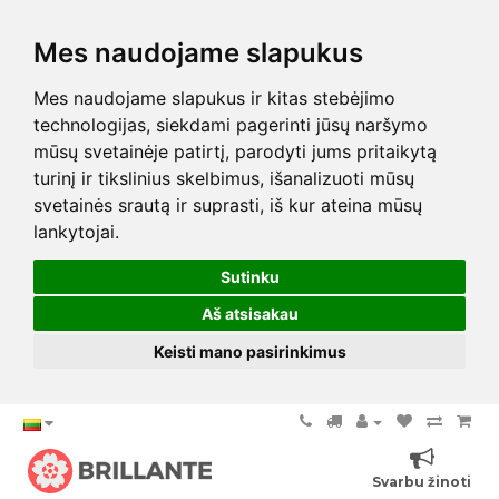
Mes naudojame slapukus
Mes naudojame slapukus ir kitas stebėjimo
technologijas, siekdami pagerinti jūsų naršymo
mūsų svetainėje patirtį, parodyti jums pritaikytą
turinį ir tikslinius skelbimus, išanalizuoti mūsų
svetainės srautą ir suprasti, iš kur ateina mūsų
lankytojai.
Sutinku
Aš atsisakau
Keisti mano pasirinkimus
Svarbu žinoti