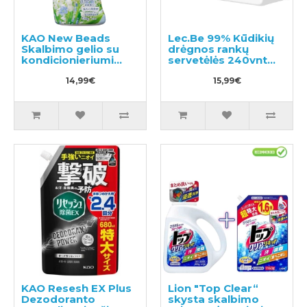
KAO New Beads
Lec.Be 99% Kūdikių
Skalbimo gelio su
drėgnos rankų
kondicionieriumi
servetėlės 240vnt
740g
(80x3)
14,99€
15,99€
KAO Resesh EX Plus
Lion "Top Clear“
Dezodoranto
skysta skalbimo