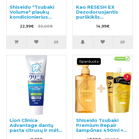
Shiseido "Tsubaki
Kao RESESH EX
Volume" plaukų
Dezodoruojantis
kondicionierius
purškiklis
450ml
drabužiams ir
22,99€
30,00€
skalbiniams, muilo
14,99€
kvapas 370ml
Išparduota
Lion Clinica
Shiseido Tsubaki
Advantage dantų
Premium Repair
pasta citrusų ir mėtų
šampūnas 490ml +
skonio 130g
papildymas 660ml