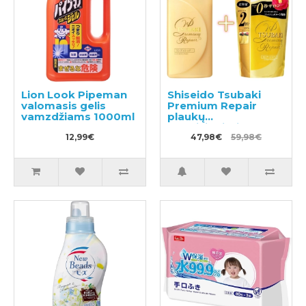
Lion Look Pipeman
Shiseido Tsubaki
valomasis gelis
Premium Repair
vamzdžiams 1000ml
plaukų
kondicionierius
12,99€
490ml + papildymas
47,98€
59,98€
660ml