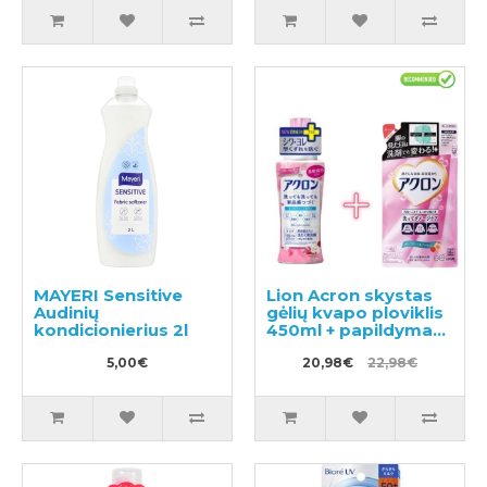
MAYERI Sensitive
Lion Acron skystas
Audinių
gėlių kvapo ploviklis
kondicionierius 2l
450ml + papildymas
400ml
5,00€
20,98€
22,98€