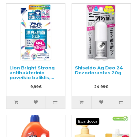
Lion Bright Strong
Shiseido Ag Deo 24
antibakterinio
Dezodorantas 20g
poveikio baliklis,
papildymas 480ml
9,99€
24,99€
Išparduota