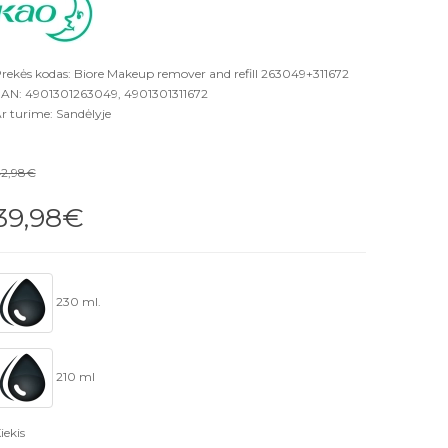
rekės kodas: Biore Makeup remover and refill 263049+311672
AN: 4901301263049, 4901301311672
r turime: Sandėlyje
2,98€
39,98€
230 ml.
210 ml
iekis