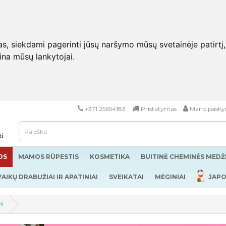
 siekdami pagerinti jūsų naršymo mūsų svetainėje patirtį, pa
eina mūsų lankytojai.
+371 25654183
Pristatymas
Mano pasky
ti
OS
MAMOS RŪPESTIS
KOSMETIKA
BUITINĖ CHEMINĖS MED
VAIKŲ DRABUŽIAI IR APATINIAI
SVEIKATAI
MĖGINIAI
JAPO
ml