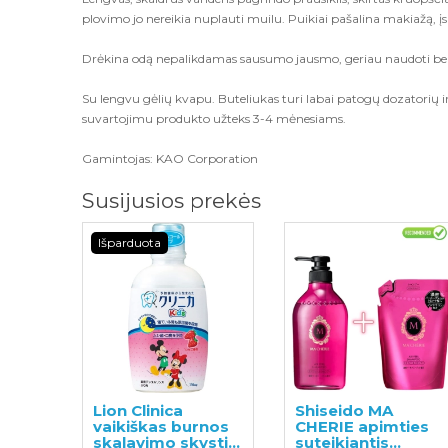
plovimo jo nereikia nuplauti muilu. Puikiai pašalina makiažą, 
Drėkina odą nepalikdamas sausumo jausmo, geriau naudoti be vat
Su lengvu gėlių kvapu. Buteliukas turi labai patogų dozatorių
suvartojimu produkto užteks 3-4 mėnesiams.
Gamintojas: KAO Corporation
Susijusios prekės
Išparduota
Lion Clinica
Shiseido MA
vaikiškas burnos
CHERIE apimties
skalavimo skystis,
suteikiantis