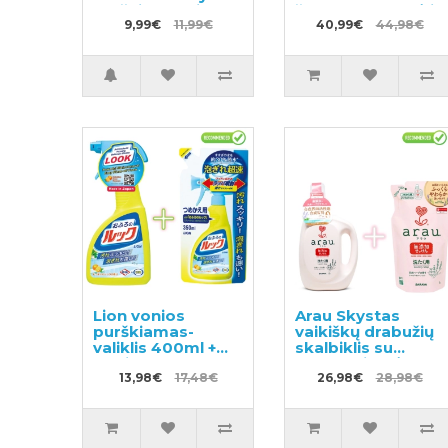
braškių skonio
šampūnas su gėlių
250ml
9,99€
11,99€
vaisių kvapu
40,99€
44,98€
450ml +
papildymas
380ml
Lion vonios
Arau Skystas
purškiamas-
vaikiškų drabužių
valiklis 400ml +
skalbiklis su
papildymas 350ml
levandų ir mėtų
13,98€
17,48€
ekstraktu 1200ml
26,98€
28,98€
+ papildymas
1000ml