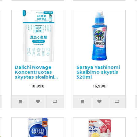
Daiichi Novage
Saraya Yashinomi
Koncentruotas
Skalbimo skystis
skystas skalbinių
520ml
ploviklis,
užpildymui 270ml
10,99€
16,99€