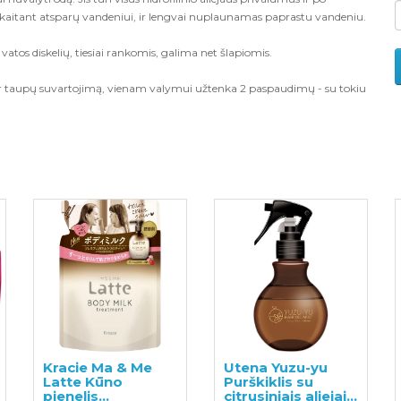
įskaitant atsparų vandeniui, ir lengvai nuplaunamas paprastu vandeniu.
os diskelių, tiesiai rankomis, galima net šlapiomis.
 ir taupų suvartojimą, vienam valymui užtenka 2 paspaudimų - su tokiu
Kracie Ma & Me
Utena Yuzu-yu
Latte Kūno
Purškiklis su
pienelis
citrusiniais aliejais