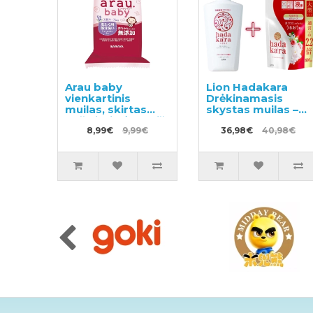
Arau baby
Lion Hadakara
vienkartinis
Drėkinamasis
muilas, skirtas
skystas muilas –
pašalinti dėmes iš
skystas kūno
vaikiškų audeklų,
8,99€
9,99€
muilas-gelis su
36,98€
40,98€
110g
gėlių kvapu 500ml
+ užpildas 800ml