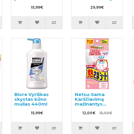
papildymas 250g
drėkinantis ir
15,99€
maitinantis
29,99€
plaukus 180ml
Biore Vyriškas
Netsu-Sama
skystas kūno
Karščiavimą
muilas 440ml
mažinantys
pleistrai vaikams
15,99€
nuo 2 iki 24
12,00€
15,00€
mėnesių 12vnt