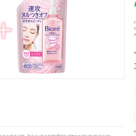
P
E
A
4
K
nuvalyti odą. Jis turi visus hidrofilinio aliejaus privalumus ir po