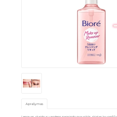
Aprašymas
Lengvas, skaidrus vandens pagrindo prausiklis, skirtas kruopščiai 