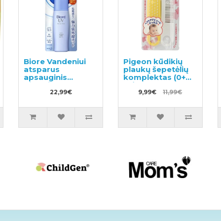
Biore Vandeniui
Pigeon kūdikių
atsparus
plaukų šepetėlių
apsauginis
komplektas (0+
pienelis nuo
mėn.)
saulės veidui ir
22,99€
9,99€
11,99€
kūnui SPF 50+
40ml