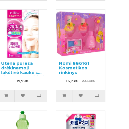
Utena puresa
Nomi 886161
drėkinamoji
Kosmetikos
lakštinė kaukė su
rinkinys
hialurono rūgštimi
ir bičių pieneliu
19,99€
16,73€
23,90€
5vnt