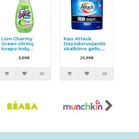
Lion Charmy
Kao Attack
Green citrinų
Dezodoruojantis
kvapo indų
skalbimo gelis,
ploviklis 600ml
užpildas 1150g
5,99€
25,99€