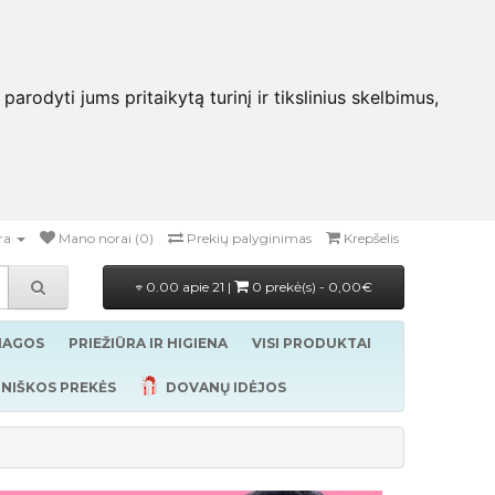
rodyti jums pritaikytą turinį ir tikslinius skelbimus,
ra
Mano norai (0)
Prekių palyginimas
Krepšelis
0.00 apie 21 |
0 prekė(s) - 0,00€
ŽIAGOS
PRIEŽIŪRA IR HIGIENA
VISI PRODUKTAI
NIŠKOS PREKĖS
DOVANŲ IDĖJOS