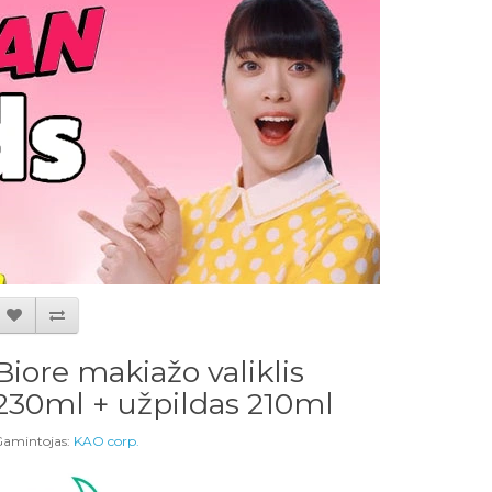
Biore makiažo valiklis
230ml + užpildas 210ml
amintojas:
KAO corp.