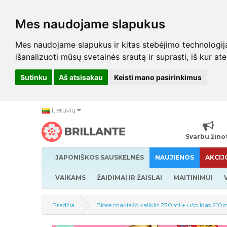
Mes naudojame slapukus
Mes naudojame slapukus ir kitas stebėjimo technologijas,
išanalizuoti mūsų svetainės srautą ir suprasti, iš kur at
Sutinku
Aš atsisakau
Keisti mano pasirinkimus
Lietuvių
Svarbu žino
JAPONIŠKOS SAUSKELNĖS
NAUJIENOS
AKCIJ
VAIKAMS
ŽAIDIMAI IR ŽAISLAI
MAITINIMUI
Pradžia
Biore makiažo valiklis 230ml + užpildas 210