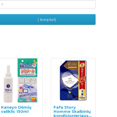
Į krepšelį
Kaneyo Dėmių
Fafa Story
valiklis 150ml
Homme Skalbinių
kondicionieriaus