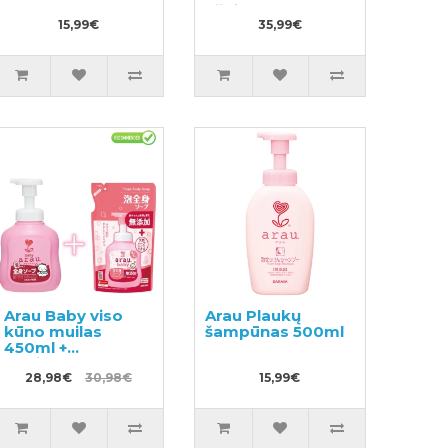
užpildas 1440ml
15,99€
35,99€
Arau Baby viso
Arau Plaukų
kūno muilas
šampūnas 500ml
450ml +
papildymas
400ml
28,98€
30,98€
15,99€